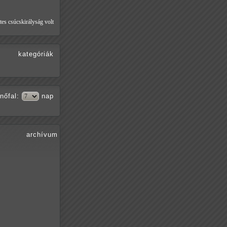
tes csúcskirályság volt
kategóriák
nőfal
:
nap
archívum