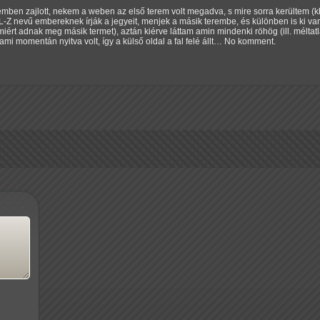
remben zajlott, nekem a weben az első terem volt megadva, s mire sorra kerültem (
 L-Z nevű embereknek írják a jegyeit, menjek a másik terembe, és különben is ki van
miért adnak meg másik termet), aztán kiérve láttam amin mindenki röhög (ill. méltatl
ami momentán nyitva volt, így a külső oldal a fal felé állt… No komment.