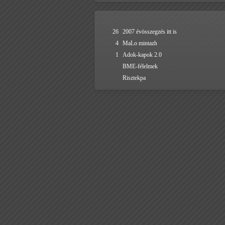
26
2007 évösszegzés itt is
4
MaLo mintazh
1
Adok-kapok 2.0
BME-félelmek
Risztekpa