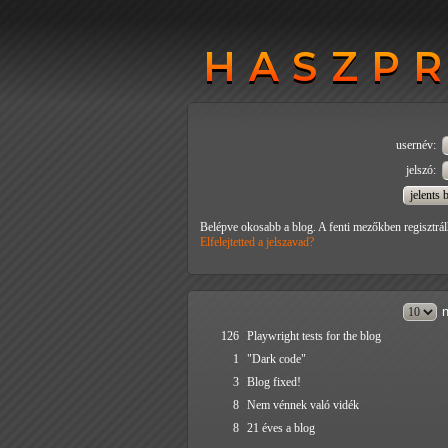
HASZP
HASZP
usernév:
jelszó:
Belépve okosabb a blog. A fenti mezőkben regisztrál
Elfelejtetted a jelszavad?
n
126
Playwright tests for the blog
1
"Dark code"
3
Blog fixed!
8
Nem vénnek való vidék
8
21 éves a blog