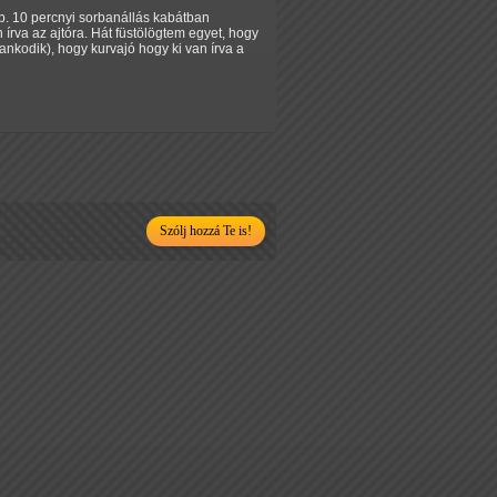
kb. 10 percnyi sorbanállás kabátban
 írva az ajtóra. Hát füstölögtem egyet, hogy
ankodik), hogy kurvajó hogy ki van írva a
Szólj hozzá Te is!