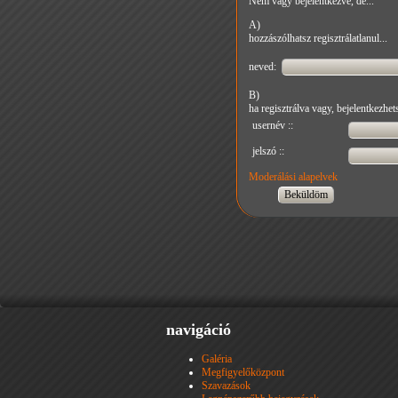
Nem vagy bejelentkezve, de...
A)
hozzászólhatsz regisztrálatlanul...
neved:
B)
ha regisztrálva vagy, bejelentkezhets
usernév ::
jelszó ::
Moderálási alapelvek
navigáció
Galéria
Megfigyelőközpont
Szavazások