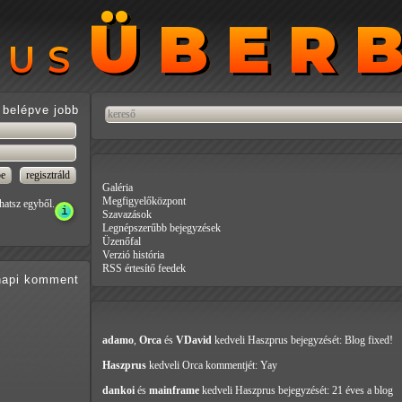
ÜBER
ÜBER
RUS
RUS
belépve jobb
Galéria
Megfigyelőközpont
hatsz egyből.
Szavazások
Legnépszerűbb bejegyzések
Üzenőfal
Verzió história
RSS értesítő feedek
api
komment
adamo
,
Orca
és
VDavid
kedveli Haszprus
bejegyzését: Blog fixed!
Haszprus
kedveli Orca
kommentjét: Yay
dankoi
és
mainframe
kedveli Haszprus
bejegyzését: 21 éves a blog