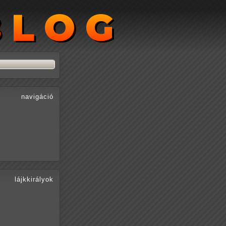
BLOG
BLOG
navigáció
lájkkirályok