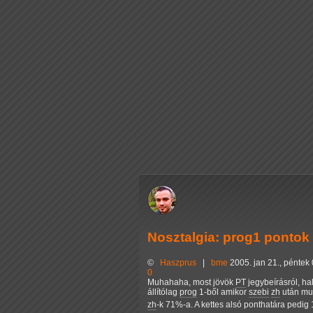
Nosztalgia: prog1 pontok 
©
Haszprus
|
bme
2005. jan 21., péntek
0
Muhahaha, most jövök
PT
jegybeírásról, ha
állítólag
prog
1-ből amikor
szebi
zh
után mut
zh
-k 71%-a. A kettes alsó ponthatára pedig 