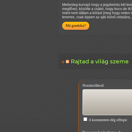
Mellesleg kurvajó hogy a jegybeírás két te
megfőve), közölte a csákó, hogy bocs de itt
miért nem láttam a kiírást (meg hogy neten 
teremre, csak éppen az ajtó külső oldalára, 
Mit gondolsz?
Rajtad a világ szeme
Hozzászólásod:
A kommentem elég offtopic