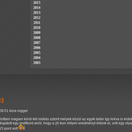
2015
2014
2013
2012
2011
2010
2009
2008
2007
2006
2005
2004
2003
:)
 09:51 kora reggel
llottam magam körül két mókás sztorit melyek közül az egyik talán így leírva is é
ogatott egy grafikont arról, hogy a
zh
-kon milyen eredményt értünk el, volt egy olya
15 pont volt
ÍÍ