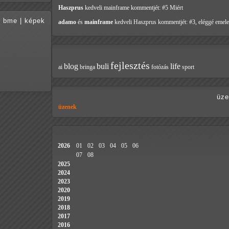
Haszprus
kedveli mainframe
kommentjét: #5 Miért
bme
|
képek
adamo
és
mainframe
kedveli Haszprus
kommentjét: #3, eléggé emele
fejlesztés
blog
buli
life
ai
bringa
fotózás
sport
üze
üzenek
2026
01
02
03
04
05
06
07
08
2025
2024
2023
2020
2019
2018
2017
2016