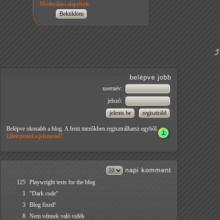
Moderálási alapelvek
belépve jobb
usernév:
jelszó:
Belépve okosabb a blog. A fenti mezőkben regisztrálhatsz egyből.
Elfelejtetted a jelszavad?
napi
komment
125
Playwright tests for the blog
1
"Dark code"
3
Blog fixed!
8
Nem vénnek való vidék