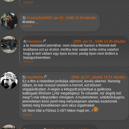
válasz
3)
ScoobyZoli
2005. jan 31., hétfő 15:43 délután
tévedsz....
válasz
4)
Haszprus
2005. jan 31., hétfő 15:45 délután
a te mondatod jelentése: nem másnak hanem a filmnek kell
kiváltania ezt az érzést. mintha már valaki leírta volna valahol
hogy ki kell váltani egy ilyen érzést. pedig ilyen nem történt a
bejegyzésemben.
válasz
5)
mainframe
2006. júl 07., péntek 18:51 délután
Ez a film a Hetediket próbálja utánozni, kevés sikerrel. Nemrég
láttam, és bár rosszul viselem a horrort, ezt bőszen
végigásítoztam. A végén a kifogyott pisztollyal a gyilkosra
kattingató főhősön (
Há' megdöglesz Te rohadék, há' dögölj má'
meg!
) már kifejezetten röhögtem. A húdehirtelen, sötétbőlráugrós
jeleneteken kívül (amit meg mélységesen alantas eszköznek
tartok) még töredékesen sem okoz izgalmakat.
UI: Nem írtál a Fűrész 2-ről? Akkor majd én...!
válasz