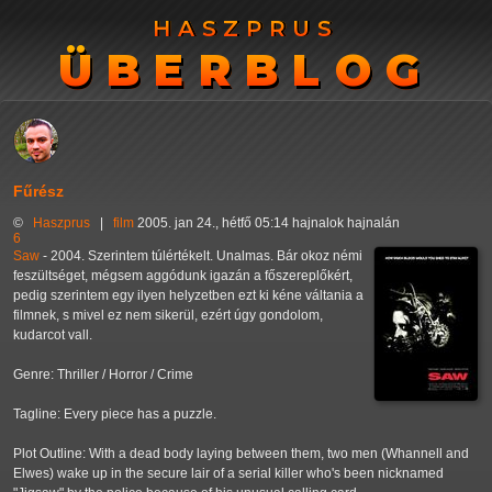
HASZPRUS
HASZPRUS
ÜBERBLOG
ÜBERBLOG
Fűrész
©
Haszprus
|
film
2005. jan 24., hétfő 05:14 hajnalok hajnalán
6
Saw
- 2004. Szerintem túlértékelt. Unalmas. Bár okoz némi
feszültséget, mégsem aggódunk igazán a főszereplőkért,
pedig szerintem egy ilyen helyzetben ezt ki kéne váltania a
filmnek, s mivel ez nem sikerül, ezért úgy gondolom,
kudarcot vall.
Genre: Thriller / Horror / Crime
Tagline: Every piece has a puzzle.
Plot Outline: With a dead body laying between them, two men (Whannell and
Elwes) wake up in the secure lair of a serial killer who's been nicknamed