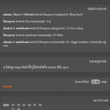
lájkkirályok
adamo
,
Orca
és
VDavid
kedveli Haszprus
bejegyzését: Blog fixed!
Haszprus
kedveli Orca
kommentjét: Yay
dankoi
és
mainframe
kedveli Haszprus
bejegyzését: 21 éves a blog
Haszprus
kedveli mainframe
kommentjét: #5 Miért
adamo
és
mainframe
kedveli Haszprus
kommentjét: #3, eléggé emeletes csúcskirályság
volt
kategóriák
fejlesztés
blog
buli
life
ai
bringa
fotózás
sport
üzenőfal
:
nap
üzenek
archívum
2026
01
02
03
04
05
06
07
08