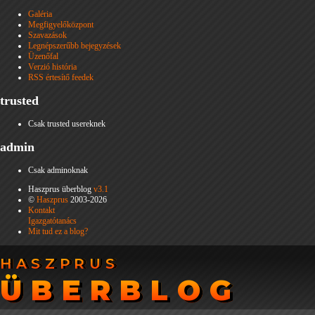
Galéria
Megfigyelőközpont
Szavazások
Legnépszerűbb bejegyzések
Üzenőfal
Verzió história
RSS értesítő feedek
trusted
Csak trusted usereknek
admin
Csak adminoknak
Haszprus überblog
v3.1
©
Haszprus
2003-2026
Kontakt
Igazgatótanács
Mit tud ez a blog?
HASZPRUS
HASZPRUS
ÜBERBLOG
ÜBERBLOG