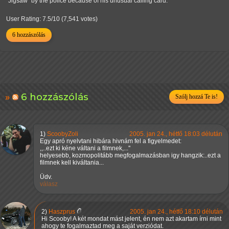
"Jigsaw" by the police because of his unusual calling card.
User Rating: 7.5/10 (7,541 votes)
6 hozzászólás
6 hozzászólás
Szólj hozzá Te is!
1)
ScoobyZoli
2005. jan 24., hétfő 18:03 délután
Egy apró nyelvtani hibára hivnám fel a figyelmedet:
,,..ezt ki kéne váltani a filmnek,...''
helyesebb, kozmopolitább megfogalmazásban igy hangzik:..ezt a
filmnek kell kiváltania...
Üdv.
válasz
2)
Haszprus
2005. jan 24., hétfő 18:10 délután
Hi Scooby! A két mondat mást jelent, én nem azt akartam írni mint
ahogy te fogalmaztad meg a saját verziódat.