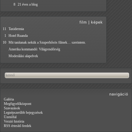
8
21 éves a blog
film
|
képek
11
Taxidermia
1
Hotel Ruanda
10
Mit tanítanak nekük a Szuperhősös filmek… szerintem.
Amerika kommandó: Világrendőrség
Moderálási alapelvek
navigáció
Galéria
Megfigyelőközpont
Szavazások
Legnépszerűbb bejegyzések
Üzenőfal
Verzió história
RSS értesítő feedek