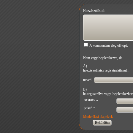
Hozzászólásod:
A kommentem elég offtopic
Nem vagy bejelentkezve, de...
A)
hozzászólhatsz regisztrálatlanul...
neved:
B)
ha regisztrálva vagy, bejelentkezhets
usernév ::
jelszó ::
Moderálási alapelvek