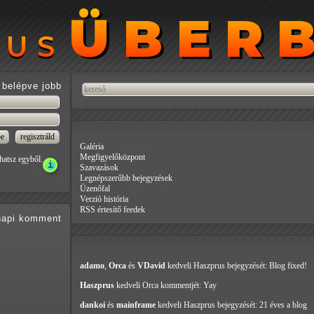
ÜBER
ÜBER
RUS
RUS
belépve jobb
Galéria
Megfigyelőközpont
hatsz egyből.
Szavazások
Legnépszerűbb bejegyzések
Üzenőfal
Verzió história
RSS értesítő feedek
api
komment
adamo
,
Orca
és
VDavid
kedveli Haszprus
bejegyzését: Blog fixed!
Haszprus
kedveli Orca
kommentjét: Yay
dankoi
és
mainframe
kedveli Haszprus
bejegyzését: 21 éves a blog