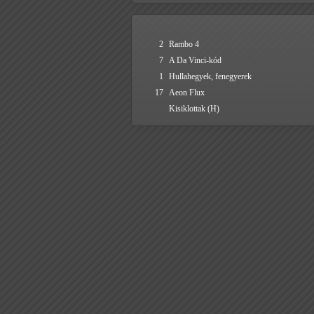
2
Rambo 4
7
A Da Vinci-kód
1
Hullahegyek, fenegyerek
17
Aeon Flux
Kisiklottak (H)