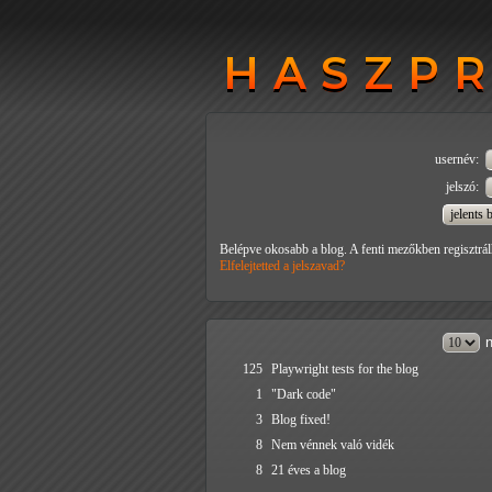
HASZP
HASZP
usernév:
jelszó:
Belépve okosabb a blog. A fenti mezőkben regisztrál
Elfelejtetted a jelszavad?
n
125
Playwright tests for the blog
1
"Dark code"
3
Blog fixed!
8
Nem vénnek való vidék
8
21 éves a blog