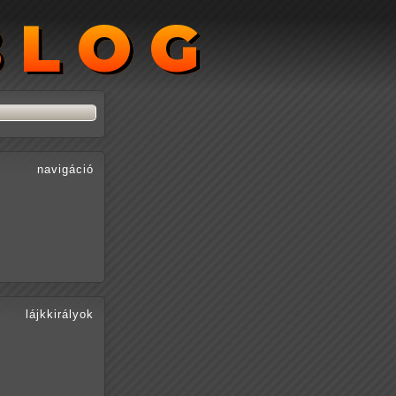
BLOG
BLOG
navigáció
lájkkirályok