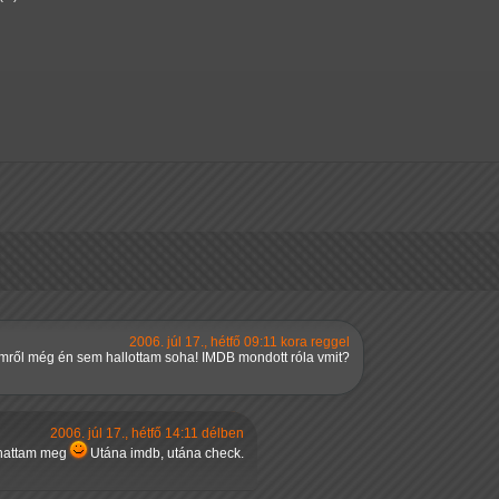
2006. júl 17., hétfő 09:11 kora reggel
ilmről még én sem hallottam soha! IMDB mondott róla vmit?
2006. júl 17., hétfő 14:11 délben
nthattam meg
Utána imdb, utána check.