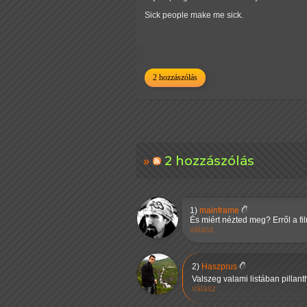
Sick people make me sick.
2 hozzászólás
2 hozzászólás
1)
mainframe
És miért nézted meg? Erről a f
válasz
2)
Haszprus
Valszeg valami listában pilla
válasz