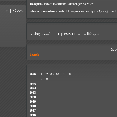
Haszprus
kedveli mainframe
kommentjét: #5 Miért
film
|
képek
adamo
és
mainframe
kedveli Haszprus
kommentjét: #3, eléggé emele
fejlesztés
blog
buli
life
ai
bringa
fotózás
sport
üze
üzenek
2026
01
02
03
04
05
06
07
08
2025
2024
2023
2020
2019
2018
2017
2016