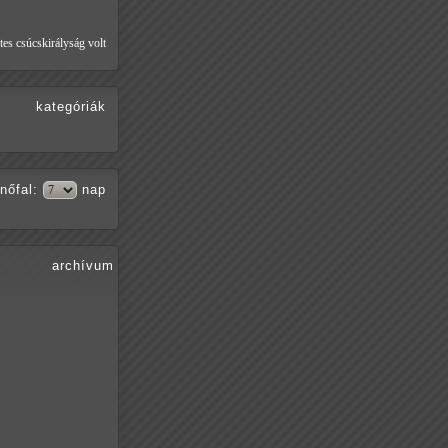
tes csúcskirályság volt
kategóriák
nőfal
:
nap
archívum