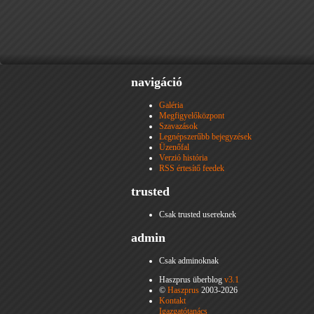
navigáció
Galéria
Megfigyelőközpont
Szavazások
Legnépszerűbb bejegyzések
Üzenőfal
Verzió história
RSS értesítő feedek
trusted
Csak trusted usereknek
admin
Csak adminoknak
Haszprus überblog
v3.1
©
Haszprus
2003-2026
Kontakt
Igazgatótanács