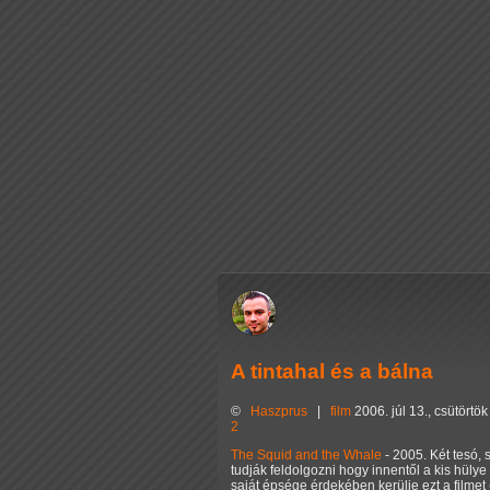
A tintahal és a bálna
©
Haszprus
|
film
2006. júl 13., csütörtö
2
The Squid and the Whale
- 2005. Két tesó, 
tudják feldolgozni hogy innentől a kis hül
saját épsége érdekében kerülje ezt a filmet (