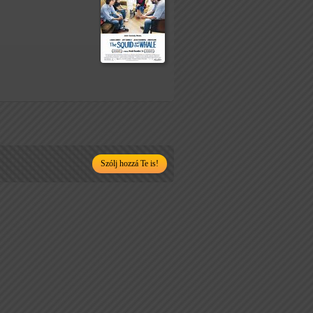
Szólj hozzá Te is!