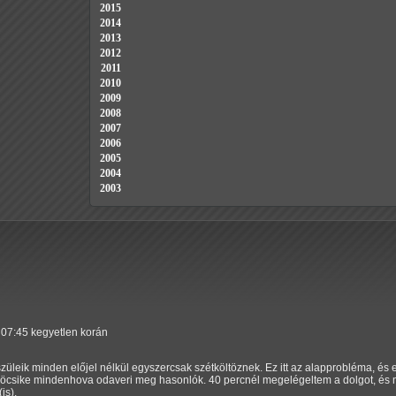
2015
2014
2013
2012
2011
2010
2009
2008
2007
2006
2005
2004
2003
k 07:45 kegyetlen korán
szüleik minden előjel nélkül egyszercsak szétköltöznek. Ez itt az alapprobléma, és 
ye öcsike mindenhova odaveri meg hasonlók. 40 percnél megelégeltem a dolgot, és 
is).