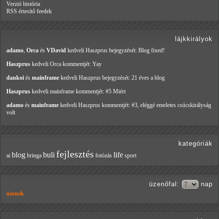
Verzió história
RSS értesítő feedek
lájkkirályok
adamo
,
Orca
és
VDavid
kedveli Haszprus
bejegyzését: Blog fixed!
Haszprus
kedveli Orca
kommentjét: Yay
dankoi
és
mainframe
kedveli Haszprus
bejegyzését: 21 éves a blog
Haszprus
kedveli mainframe
kommentjét: #5 Miért
adamo
és
mainframe
kedveli Haszprus
kommentjét: #3, eléggé emeletes csúcskirályság
volt
kategóriák
fejlesztés
blog
buli
life
ai
bringa
fotózás
sport
üzenőfal
:
nap
üzenek