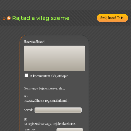
Rajtad a világ szeme
Szólj hozzá Te is!
Hozzászólásod:
A kommentem elég offtopic
Nem vagy bejelentkezve, de...
A)
hozzászólhatsz regisztrálatlanul...
neved:
B)
ha regisztrálva vagy, bejelentkezhetsz...
usernév ::