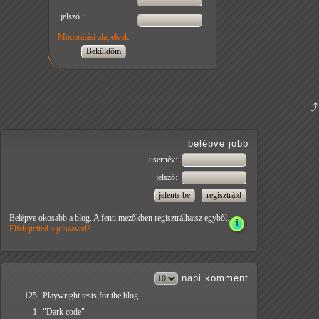
jelszó ::
Moderálási alapelvek
belépve jobb
usernév:
jelszó:
Belépve okosabb a blog. A fenti mezőkben regisztrálhatsz egyből.
Elfelejtetted a jelszavad?
napi
komment
125
Playwright tests for the blog
1
"Dark code"