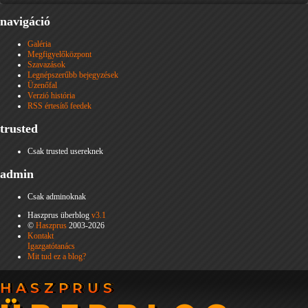
navigáció
Galéria
Megfigyelőközpont
Szavazások
Legnépszerűbb bejegyzések
Üzenőfal
Verzió história
RSS értesítő feedek
trusted
Csak trusted usereknek
admin
Csak adminoknak
Haszprus überblog
v3.1
©
Haszprus
2003-2026
Kontakt
Igazgatótanács
Mit tud ez a blog?
HASZPRUS
HASZPRUS