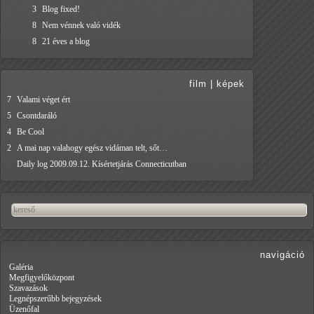
3
Blog fixed!
8
Nem vénnek való vidék
8
21 éves a blog
film
|
képek
7
Valami véget ért
5
Csontdaráló
4
Be Cool
2
A mai nap valahogy egész vidáman telt, sőt…
Daily log 2009.09.12. Kísértetjárás Connecticutban
navigáció
Galéria
Megfigyelőközpont
Szavazások
Legnépszerűbb bejegyzések
Üzenőfal