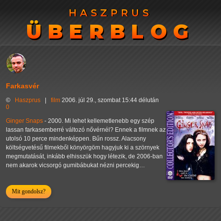
HASZPRUS
HASZPRUS
ÜBERBLOG
ÜBERBLOG
Farkasvér
©
Haszprus
|
film
2006. júl 29., szombat 15:44 délután
0
Ginger Snaps
- 2000. Mi lehet kellemetlenebb egy szép
lassan farkasemberré változó nővérnél? Ennek a filmnek az
utolsó 10 perce mindenképpen. Bűn rossz. Alacsony
költségvetésű filmekből könyörgöm hagyjuk ki a szörnyek
megmutatását, inkább elhisszük hogy létezik, de 2006-ban
nem akarok vicsorgó gumibábukat nézni percekig…
Mit gondolsz?