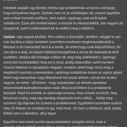
A fentiek alapján úgy tűnhet, mintha egy protektornak az lenne a lényege,
hogy kényelmes legyen. Nyilván nem ez az elsődleges cél, viszont egyelőre
nem voltam bennük erdőben, nem estem, úgyhogy csak erről tudok
nyilatkozni. Ezek alól kivételt képez a könyök és alkarprotektor, ami nagyon jól
vizsgázott, azért is lelkesültem be és vettem meg a többit is.
Update
, egy nappal később. Nos voltam a Normafán, lejöttem, eléggé le van
már darálva a hátsó kerekem (szerintem rendesen meghosszabbodott a
fékutam is és hamarabb farol ki a kerék, de lehet hogy csak képzelődöm), fel
van ázva a talaj, és éppen kátrányt kenegetnek a durva dh bejáratánál lévő
aszfalton, utoljára két hónapja voltam ott, meg még sötétedett is, úgyhogy
most nem kockáztattam meg azt a részt, pedig alapvetően azért mentem.
Viszont betonon is lassabban megyek, nemtom, lehet hogy nincs meg a
megfelelő nyomás a kerekekben, valahogy instabilnak érzem az egész gépet,
félek hogy kanyarban vagy fékezésnél kicsúszik alólam, szóval tök óvatos
vagyok, de lehet - sőt biztos - hogy beparáztam az elmúlt napokban
elszenvedett balesetsorozatom miatt. Meg kicsit féltem is a protektorok
épségét. Majd ha elmúlik az újdonság varázsa, meg veszek új külsőt, meg
felszárad a talaj, meg egy darabig megúszom esés nélkül… Addig meg
nyomom így lájtosan és szokom a protektorokat. Egyébként szerintem nyáron
még 35 fokban se izzadtam le így, mint most ~22-ben a védőcucc alatt, pedig
felfelé nem is tekertem, vitt a fogas.
Egyelőre nem tudok pozitív tapasztalatokkal szolgálni tehát, csak a