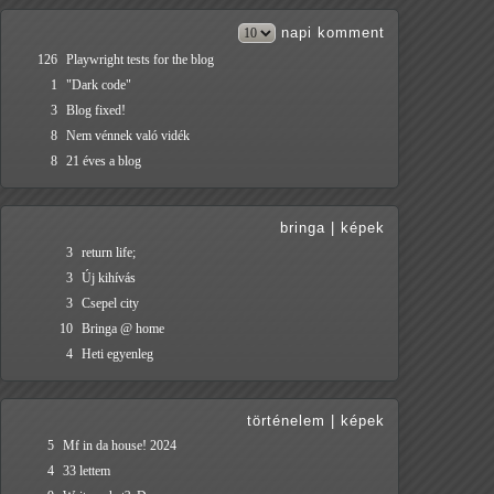
napi
komment
126
Playwright tests for the blog
1
"Dark code"
3
Blog fixed!
8
Nem vénnek való vidék
8
21 éves a blog
bringa
|
képek
3
return life;
3
Új kihívás
3
Csepel city
10
Bringa @ home
4
Heti egyenleg
történelem
|
képek
5
Mf in da house! 2024
4
33 lettem