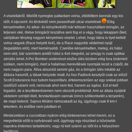
A viseletükről. Mielőtt nyeregbe pattantam volna, eltöltöttem bennük egy kis
időt. A sípcsont- és térdvédő nem javasolható utcai viseletnek
Elég
kényelmetlen. Az alkar- és könyökvédőt már kétszer használtam bringán, az
teljesen oké, illetve bringáról leszállva sem fog el a vágy, hogy lekapjam őket,
valójában tényleg nagyon kényelmes viselet. Lehet, hogy lábra is ilyet kellett
volna vegyek (Race helyett 4x4), de a Race nagyobb védelmet nyújt
(legalábbis elöl), mert keményebb. Cserébe kényelmetlen, meleg, és hátul
nem véd, bár szerintem amitől hátul a 4x4 megvéd, az amúgy is csak optikai
sérülés lehet. A Pro Bomber undershort elsőre ülés közben elég fura (mármint
széken, nem bringán), mert a hatalmas merevítések nyomják kicsit a csípőt, de
nem nagyon para. Állva abszolút semmi gáz, és a bringán ülés inkább az
állásra hasonlít, a lábak helyzete miatt. Az Axo Padlock kesztyűt csak az előző
Scott Endurance-hoz tudom hasonlítani, értelemszerűen az egy sokkal jobban
szellőző valami volt, nemcsak ahol nem fed, hanem az egész. Ezt el kell
fogadni, de a teszttekerésemen nem okozott problémát. Ami az általa nyújtott
védelem szintjét illeti, fenntartásaim vannak (nincs szilikonbetét a tenyerén),
de majd kiderül. Sajnos félúton rámszakadt az ég, úgyhogy csak 8 km-t
tekertem, és erdőbe nem jutottam el.
Mindezekben a cuccokban nyáron elég kínkeserves lehet menni, ez a
megvételük előtt is nyilvánvaló volt, úgyhogy egy részüket a hűvösebb
napokra érdemes tartalékolni, vagy rá kell szánni az időt és a helyszínen
beöltözni.