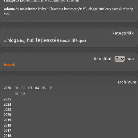
Haszprus
kedveli mainframe
kommentjét: #5 Miért
adamo
és
mainframe
kedveli Haszprus
kommentjét: #3, eléggé emeletes csúcskirályság
volt
kategóriák
fejlesztés
blog
buli
life
ai
bringa
fotózás
sport
üzenőfal
:
nap
üzenek
archívum
2026
01
02
03
04
05
06
07
08
2025
2024
2023
2020
2019
2018
2017
2016