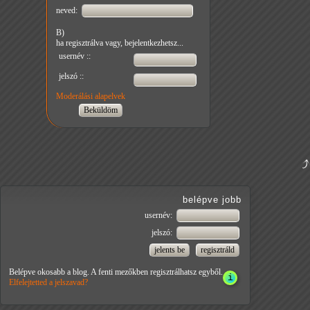
neved:
B)
ha regisztrálva vagy, bejelentkezhetsz...
usernév ::
jelszó ::
Moderálási alapelvek
belépve jobb
usernév:
jelszó:
Belépve okosabb a blog. A fenti mezőkben regisztrálhatsz egyből.
Elfelejtetted a jelszavad?