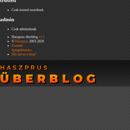
trusted
Csak trusted usereknek
admin
Csak adminoknak
Haszprus überblog
v3.1
©
Haszprus
2003-2026
Kontakt
Igazgatótanács
Mit tud ez a blog?
HASZPRUS
HASZPRUS
ÜBERBLOG
ÜBERBLOG