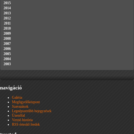
2015
2014
2013
2012
2011
2010
2009
2008
2007
2006
2005
2004
2003
navigáció
Galéria
Megfigyelőközpont
Szavazások
Legnépszerűbb bejegyzések
Üzenőfal
Verzió história
RSS értesítő feedek