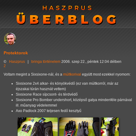
HASZPRUS
HASZPRUS
ÜBERBLOG
ÜBERBLOG
Protektorok
©
Haszprus
|
bringa
történelem
2006. szep 22., péntek 12:04 délben
2
Voltam megint a Sixsixone-nál, és a
múltkorival
együtt most ezekkel nyomom:
Sixsixone 2x4 alkar- és könyökvédő (ez van múltkorról, már az
éjszakai túrán hasznát vettem)
Sixsixone Race sípcsont- és térdvédő
Sixsixone Pro Bomber undershort, középső gatya mindenféle párnával
ill. műanyag védelemmel
Axo Padlock 2007 teljesen fedő kesztyű