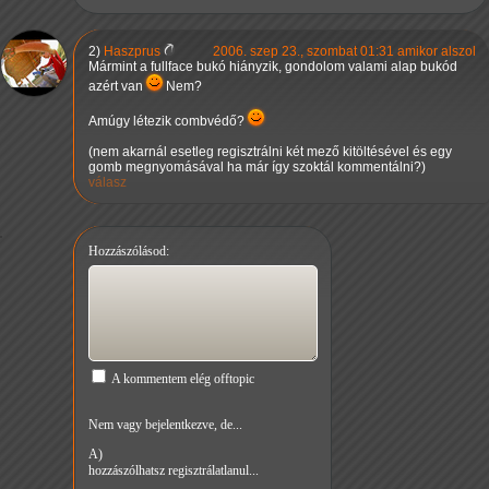
2)
Haszprus
2006. szep 23., szombat 01:31 amikor alszol
Mármint a fullface bukó hiányzik, gondolom valami alap bukód
azért van
Nem?
Amúgy létezik combvédő?
(nem akarnál esetleg regisztrálni két mező kitöltésével és egy
gomb megnyomásával ha már így szoktál kommentálni?)
válasz
Hozzászólásod:
A kommentem elég offtopic
Nem vagy bejelentkezve, de...
A)
hozzászólhatsz regisztrálatlanul...