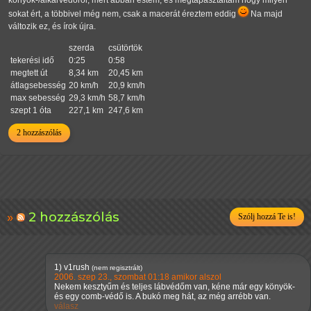
könyök-/alkarvédőről, mert abban estem, és megtapasztaltam hogy milyen
sokat ért, a többivel még nem, csak a macerát éreztem eddig
Na majd
változik ez, és írok újra.
szerda
csütörtök
tekerési idő
0:25
0:58
megtett út
8,34 km
20,45 km
átlagsebesség
20 km/h
20,9 km/h
max sebesség
29,3 km/h
58,7 km/h
szept 1 óta
227,1 km
247,6 km
2 hozzászólás
2 hozzászólás
Szólj hozzá Te is!
1)
v1rush
(nem regisztrált)
2006. szep 23., szombat 01:18 amikor alszol
Nekem kesztyűm és teljes lábvédőm van, kéne már egy könyök-
és egy comb-védő is. A bukó meg hát, az még arrébb van.
válasz