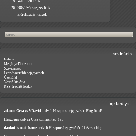
9
Wait... what? :D
26
2007 évösszegzés itt is
Előrehaladási taskok
navigáció
Galéria
Megfigyelőközpont
Szavazások
Legnépszerűbb bejegyzések
Üzenőfal
Verzió história
RSS értesítő feedek
lájkkirályok
adamo
,
Orca
és
VDavid
kedveli Haszprus
bejegyzését: Blog fixed!
Haszprus
kedveli Orca
kommentjét: Yay
dankoi
és
mainframe
kedveli Haszprus
bejegyzését: 21 éves a blog