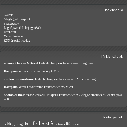
navigáció
Galéria
Megfigyelőközpont
Szavazások
Legnépszerűbb bejegyzések
Üzenőfal
Verzió história
RSS értesítő feedek
lájkkirályok
adamo
,
Orca
és
VDavid
kedveli Haszprus
bejegyzését: Blog fixed!
Haszprus
kedveli Orca
kommentjét: Yay
dankoi
és
mainframe
kedveli Haszprus
bejegyzését: 21 éves a blog
Haszprus
kedveli mainframe
kommentjét: #5 Miért
adamo
és
mainframe
kedveli Haszprus
kommentjét: #3, eléggé emeletes csúcskirályság
volt
kategóriák
fejlesztés
blog
buli
life
ai
bringa
fotózás
sport