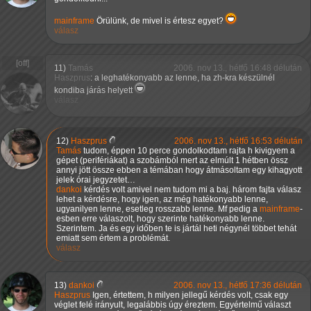
mainframe
Örülünk, de mivel is értesz egyet?
válasz
11)
Tamás
2006. nov 13., hétfő 16:48 délután
Haszprus
: a leghatékonyabb az lenne, ha zh-kra készülnél
kondiba járás helyett
válasz
12)
Haszprus
2006. nov 13., hétfő 16:53 délután
Tamás
tudom, éppen 10 perce gondolkodtam rajta h kivigyem a
gépet (perifériákat) a szobámból mert az elmúlt 1 hétben össz
annyi jött össze ebben a témában hogy átmásoltam egy kihagyott
jelek órai jegyzetet…
dankoi
kérdés volt amivel nem tudom mi a baj. három fajta válasz
lehet a kérdésre, hogy igen, az még hatékonyabb lenne,
ugyanilyen lenne, esetleg rosszabb lenne. Mf pedig a
mainframe
-
esben erre válaszolt, hogy szerinte hatékonyabb lenne.
Szerintem. Ja és egy időben te is jártál heti négynél többet tehát
emiatt sem értem a problémát.
válasz
13)
dankoi
2006. nov 13., hétfő 17:36 délután
Haszprus
Igen, értettem, h milyen jellegű kérdés volt, csak egy
véglet felé irányult, legalábbis úgy éreztem. Egyértelmű választ