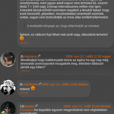
izmot/izmokat, mert ugyan adott napon nem terheled túl, viszont
delta T = 1hét vagy 1hónap intervalluumra vetítve már igen.
A kezdeti túlzott erőnlét szerintem magából a tényből fakad, hogy
ezek bevezető, gépekkel, mozdulatokkal ismerkedő edzések
voltak, vagyis nem biztosították az Arnie által említett túlterhelést:
A testépítés lényege az, hogy túlterheljük az izmokat.
Ígérem, ez változni fog! Mivel már profi vagy, elkezdünk terhelni!
válasz
8)
Haszprus
2006. nov 13., hétfő 11:50 reggel
Mondhatjuk hogy hatékonyabb lenne az egész ha egy nap még
kevesebb izomcsoportot mozgatnék meg, ellenben többször
járnék egy héten?
válasz
9)
mainframe
2006. nov 13., hétfő 12:43 délben
Indeed.
válasz
10)
dankoi
2006. nov 13., hétfő 16:34 délután
Haszprus
Ha legalább egyszer megpróbálnál nem végletekben
gondolkodni...