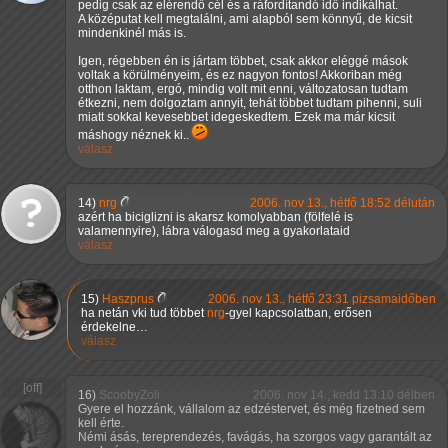
pedig csak az elérendő cél és a ráfordítandó idő indikálhat.
A középutat kell megtalálni, ami alapból sem könnyű, de kicsit
mindenkinél más is.
Igen, régebben én is jártam többet, csak akkor eléggé mások
voltak a körülményeim, és ez nagyon fontos! Akkoriban még
otthon laktam, ergó, mindig volt mit enni, változatosan tudtam
étkezni, nem dolgoztam annyit, tehát többet tudtam pihenni, suli
miatt sokkal kevesebbet idegeskedtem. Ezek ma már kicsit
máshogy néznek ki..
válasz
14)
nrg
2006. nov 13., hétfő 18:52 délután
azért ha biciglizni is akarsz komolyabban (fölfelé is
valamennyire), lábra válogasd meg a gyakorlataid
válasz
15)
Haszprus
2006. nov 13., hétfő 23:31 pizsamaidőben
ha netán vki tud többet
nrg
-gyel kapcsolatban, erősen
érdekelne…
válasz
16)
ScoobyZoli
2006. nov 14., kedd 13:10 délben
Gyere el hozzánk, vállalom az edzéstervet, és még fizetned sem
kell érte.
Némi ásás, tereprendezés, favágás, ha szorgos vagy garantált az