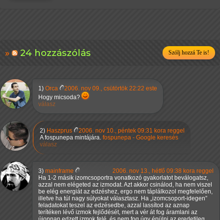
24 hozzászólás
Szólj hozzá Te is!
1)
Orca
2006. nov 09., csütörtök 22:22 este
Hogy micsoda?
válasz
2)
Haszprus
2006. nov 10., péntek 09:31 kora reggel
A fospunepa mintájára.
fospunepa - Google keresés
válasz
3)
mainframe
2006. nov 13., hétfő 09:38 kora reggel
Ha 1-2 másik izomcsoportra vonatkozó gyakorlatot beválogatsz,
azzal nem elégeted az izmodat. Azt akkor csinálod, ha nem viszel
be elég energiát az edzéshez, ergo nem táplálkozol megfelelően,
illetve ha túl nagy súlyokat választasz. Ha
izomcsoport-idegen
feladatokat teszel az edzésedbe, azzal lassítod az aznap
terítéken lévő izmok fejlődését, mert a vér át fog áramlani az
újonnan edzett izmok felé, és nem fog úgy épülni az eredetileg