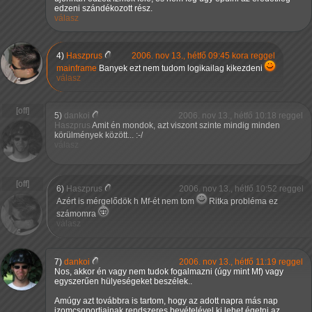
edzeni szándékozott rész.
válasz
4)
Haszprus
2006. nov 13., hétfő 09:45 kora reggel
mainframe
Banyek ezt nem tudom logikailag kikezdeni
válasz
5)
dankoi
2006. nov 13., hétfő 10:18 reggel
Haszprus
Amit én mondok, azt viszont szinte mindig minden
körülmények között... :-/
válasz
6)
Haszprus
2006. nov 13., hétfő 10:52 reggel
Azért is mérgelődök h Mf-ét nem tom
Ritka probléma ez
számomra
válasz
7)
dankoi
2006. nov 13., hétfő 11:19 reggel
Nos, akkor én vagy nem tudok fogalmazni (úgy mint Mf) vagy
egyszerűen hülyeségeket beszélek..
Amúgy azt továbbra is tartom, hogy az adott napra más nap
izomcsoportjainak rendszeres bevételével ki lehet égetni az