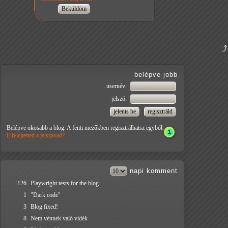
belépve jobb
usernév:
jelszó:
Belépve okosabb a blog. A fenti mezőkben regisztrálhatsz egyből.
Elfelejtetted a jelszavad?
napi
komment
126
Playwright tests for the blog
1
"Dark code"
3
Blog fixed!
8
Nem vénnek való vidék