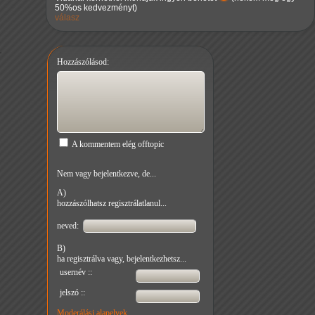
50%os kedvezményt)
válasz
Hozzászólásod:
A kommentem elég offtopic
Nem vagy bejelentkezve, de...
A)
hozzászólhatsz regisztrálatlanul...
neved:
B)
ha regisztrálva vagy, bejelentkezhetsz...
usernév ::
jelszó ::
Moderálási alapelvek