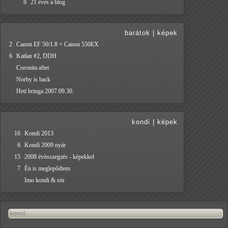
8
21 éves a blog
barátok
|
képek
2
Canon EF 50/1.8 + Canon 550EX
6
Katlan #2, DDH
Coronita after
Norby is back
Heti bringa 2007.09.30.
kondi
|
képek
16
Kondi 2013
6
Kondi 2009 nyár
15
2008 évösszegzés - képekkel
7
Én is meglepődtem
Imo kondi & sör