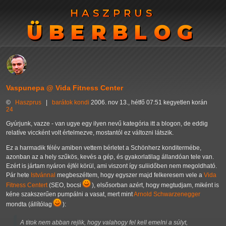
HASZPRUS
HASZPRUS
ÜBERBLOG
ÜBERBLOG
Vaspunepa @ Vida Fitness Center
©
Haszprus
|
barátok
kondi
2006. nov 13., hétfő 07:51 kegyetlen korán
24
Gyúrjunk, vazze - van ugye egy ilyen nevű kategória itt a blogon, de eddig
relatíve viccként volt értelmezve, mostantól ez változni látszik.
Ez a harmadik félév amiben vettem bérletet a Schönherz konditermébe,
azonban az a hely szűkös, kevés a gép, és gyakorlatilag állandóan tele van.
Ezért is jártam nyáron éjfél körül, ami viszont így suliidőben nem megoldható.
Pár hete
Istvánnal
megbeszéltem, hogy egyszer majd felkeresem vele a
Vida
Fitness Centert
(SEO, bocsi
), elsősorban azért, hogy megtudjam, miként is
kéne szakszerűen pumpálni a vasat, mert mint
Arnold Schwarzenegger
mondta (állítólag
):
A titok nem abban rejlik, hogy valahogy fel kell emelni a súlyt,