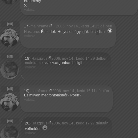
eredmény
:-)
válasz
17)
mainframe
2006. nov 14., kedd 14:25 délben
Haszprus
Én tudok. Helyesen úgy írják: bici
k
lizni.
válasz
18)
Haszprus
2006. nov 14., kedd 14:29 délben
mainframe
szakzsargonban bicigli.
válasz
19)
mainframe
2006. nov 14., kedd 16:11 délután
És milyen megfontolásból? Poén?
válasz
20)
Haszprus
2006. nov 14., kedd 17:27 délután
vélhetően
válasz