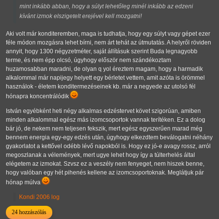
mint inkább abban, hogy a súlyt lehetőleg minél inkább az edzeni
kívánt izmok elszigetelt erejével kell mozgatni!
Aki volt már konditeremben, maga is tudhatja, hogy egy súlyt vagy gépet ezer
féle módon mozgásra lehet bírni, nem árt tehát az útmutatás. A helyről röviden
annyit, hogy 1300 négyzetméter, saját állításuk szerint Buda legnagyobb
terme, és nem épp olcsó, úgyhogy először nem szándékoztam
huzamosabban maradni, de olyan q yol éreztem magam, hogy a harmadik
alkalommal már napijegy helyett egy bérletet vettem, amit azóta is örömmel
használok - életem konditermezéseinek kb. már a negyede az utolsó fél
hónapra koncentrálódik
István egyébként heti négy alkalmas edzéstervet követ szigorúan, amiben
minden alkalommal egész más izomcsoportok vannak terítéken. Ez a dolog
bár jó, de nekem nem teljesen fekszik, mert egész egyszerűen marad még
bennem energia egy-egy edzés után, úgyhogy elkezdtem beválogatni néhány
gyakorlatot a kettővel odébb lévő napokból is. Hogy ez jó-e avagy rossz, arról
megoszlanak a vélemények, mert ugye lehet hogy így a túlterhelés által
elégetem az izmokat. Szvsz ez a veszély nem fenyeget, nem hiszek benne,
hogy valóban egy hét pihenés kellene az izomcsoportoknak. Meglátjuk pár
hónap múlva
Kondi 2006 log
24 hozzászólás