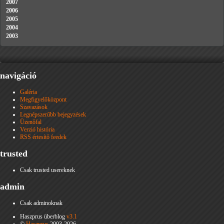
2007
2006
2005
2004
2003
navigáció
Galéria
Megfigyelőközpont
Szavazások
Legnépszerűbb bejegyzések
Üzenőfal
Verzió história
RSS értesítő feedek
trusted
Csak trusted usereknek
admin
Csak adminoknak
Haszprus überblog
v3.1