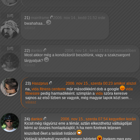
21)
mainframe
2006. nov 14., kedd 21:52 este
bwahahaa...
válasz
22)
dankoi
2006. nov 14., kedd 23:43 pizsamaidőben
Most akkor még a kondizásról beszélünk, vagy a szakzsargont
tárgyaljuk?
válasz
23)
Haszprus
2006. nov 15., szerda 00:23 amikor alszol
na,
vida fitness centerre
már másodikként dob a google
vida
fitnessre
pedig harmadikként. szimplán a
vida
szóra keresve
sajnos az első tízben se vagyok, még magyar lapok közt sem…
válasz
24)
dankoi
2006. nov 15., szerda 07:54 kegyetlen korán
Kicsit még rágyúrsz erre a témár, aztán elkezdhetsz váltságdíjat
kérni az összes honlaptulajtól, h ha nem fizetnek teljesen
kiszoítod őket a találati listából
Vidánál kérhetnél mondjuk ingyen bérletet
(nekem meg egy