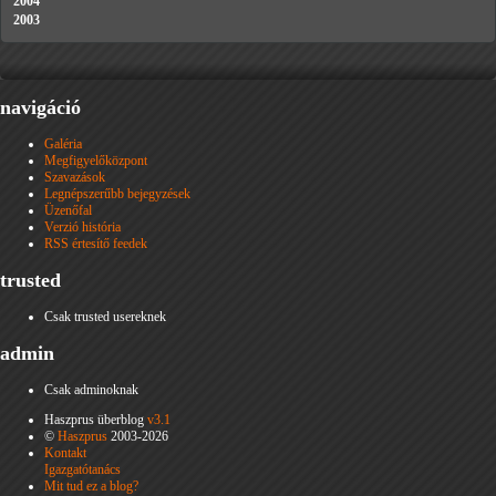
2004
2003
navigáció
Galéria
Megfigyelőközpont
Szavazások
Legnépszerűbb bejegyzések
Üzenőfal
Verzió história
RSS értesítő feedek
trusted
Csak trusted usereknek
admin
Csak adminoknak
Haszprus überblog
v3.1
©
Haszprus
2003-2026
Kontakt
Igazgatótanács
Mit tud ez a blog?