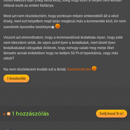
mosni étkezés után (meg néha előtt), főleg hogy ezen a helyen nem késsel-
villával eszik az ember fia/lánya.
Most azt nem részletezném, hogy pontosan milyen emberekből áll a
vécé
őrség
, mert ezt helyettem majd talán megteszi más a kommentek közt, én nem
szeretnék ilyesmibe belefolyni�
Viszont azt elmondhatom, hogy a
kommandósok
testalkata olyan, hogy jobb
nem kikezdeni velük, de vajon azért ilyen a testalkatuk, mert direkt ilyen
testalkatúakat válogattak őröknek, hogy nehogy valaki meg merje őket
támadni annak érdekében hogy ne kelljen 50 Ft-ot leperkálnia, vagy más
okból?
Na nem részletezem tovább ezt a témát.
Kommentre fel!
1 hozzászólás
1 hozzászólás
Szólj hozzá Te is!