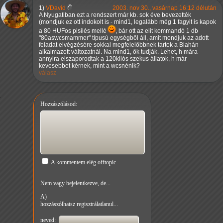
1)
VDavid
2003. nov 30., vasárnap 16:12 délután
A Nyugatiban ezt a rendszert már kb. sok éve bevezették
(mondjuk ez ott indokolt is - mind1, legalább még 1 fagyit is kapok
a 80 HUFos pisilés mellé
, bár ott az elit kommandó 1 db
"80aswcsmammer" típusú egységből áll, amit mondjuk az adott
feladat elvégzésére sokkal megfelelőbbnek tartok a Blahán
alkalmazott változatnál. Na mind1, ők tudják. Lehet, h mára
annyira elszaporodtak a 120kilós szekus állatok, h már
kevesebbet kérnek, mint a wcsnénik?
válasz
Hozzászólásod:
A kommentem elég offtopic
Nem vagy bejelentkezve, de...
A)
hozzászólhatsz regisztrálatlanul...
neved: