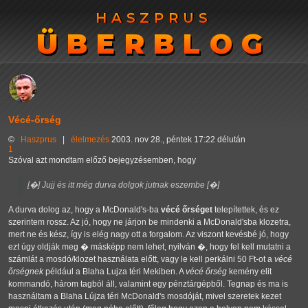
HASZPRUS
HASZPRUS
ÜBERBLOG
ÜBERBLOG
Vécé-őrség
©
Haszprus
|
élelmezés
2003. nov 28., péntek 17:22 délután
1
Szóval azt mondtam előző bejegyzésemben, hogy
[�] Jujj és itt még durva dolgok jutnak eszembe [�]
A durva dolog az, hogy a McDonald's-ba
vécé őrséget
telepítettek, és ez
szerintem rossz. Az jó, hogy ne járjon be mindenki a McDonald'sba klozetra,
mert ne és kész, így is elég nagy ott a forgalom. Az viszont kevésbé jó, hogy
ezt úgy oldják meg � másképp nem lehet, nyilván �, hogy fel kell mutatni a
számlát a mosdó/klozet használata előtt, vagy le kell perkálni 50 Ft-ot a
vécé
őrségnek
például a Blaha Lujza téri Mekiben. A
vécé őrség
kemény elit
kommandó, három tagból áll, valamint egy pénztárgépből. Tegnap és ma is
használtam a Blaha Lújza téri McDonald's mosdóját, mivel szeretek kezet