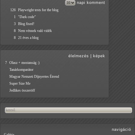
napi
komment
126
Playwright tests for the blog
1
"Dark code"
3
Blog fixed!
8
Nem vénnek való vidék
8
21 éves a blog
élelmezés
|
képek
7
Olasz + mostanság :)
Tanárkomparátor
Magyar Nemzeti Díjnyertes Étrend
Super Size Me
Jedlikes összeröff
navigáció
Galéria