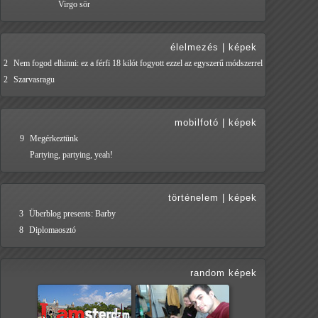
Virgo sör
élelmezés
|
képek
2
Nem fogod elhinni: ez a férfi 18 kilót fogyott ezzel az egyszerű módszerrel
2
Szarvasragu
mobilfotó
|
képek
9
Megérkeztünk
Partying, partying, yeah!
történelem
|
képek
3
Überblog presents: Barby
8
Diplomaosztó
random képek