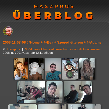
HASZPRUS
HASZPRUS
ÜBERBLOG
ÜBERBLOG
2008-11-07-08 @Home + @Bea + Szeged étterem + @Adams
©
Haszprus
|
350d
barátok
buli
élelmezés
fotózás
mobilfotó
történelem
2008. nov 09., vasárnap 12:11 délben
11