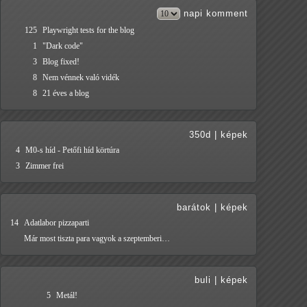
napi
komment
125
Playwright tests for the blog
1
"Dark code"
3
Blog fixed!
8
Nem vénnek való vidék
8
21 éves a blog
350d
|
képek
4
M0-s híd - Petőfi híd körtúra
3
Zimmer frei
barátok
|
képek
14
Adatlabor pizzaparti
Már most tiszta para vagyok a szeptemberi…
buli
|
képek
5
Metál!