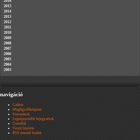
2016
2015
2014
2013
2012
2011
2010
2009
2008
2007
2006
2005
2004
2003
navigáció
Galéria
Megfigyelőközpont
Szavazások
Legnépszerűbb bejegyzések
Üzenőfal
Verzió história
RSS értesítő feedek