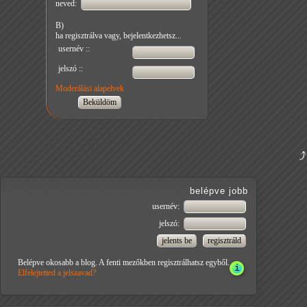
neved:
B)
ha regisztrálva vagy, bejelentkezhetsz...
usernév ::
jelszó ::
Moderálási alapelvek
belépve jobb
usernév:
jelszó:
Belépve okosabb a blog. A fenti mezőkben regisztrálhatsz egyből.
Elfelejtetted a jelszavad?