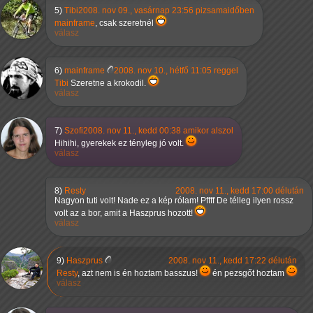
5)
Tibi
2008. nov 09., vasárnap 23:56 pizsamaidőben
mainframe
, csak szeretnél
válasz
6)
mainframe
2008. nov 10., hétfő 11:05 reggel
Tibi
Szeretne a krokodil.
válasz
7)
Szofi
2008. nov 11., kedd 00:38 amikor alszol
Hihihi, gyerekek ez tényleg jó volt.
válasz
8)
Resty
2008. nov 11., kedd 17:00 délután
Nagyon tuti volt! Nade ez a kép rólam! Pffff De télleg ilyen rossz
volt az a bor, amit a Haszprus hozott!
válasz
9)
Haszprus
2008. nov 11., kedd 17:22 délután
Resty
, azt nem is én hoztam basszus!
én pezsgőt hoztam
válasz