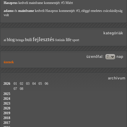
Haszprus
kedveli mainframe
kommentjét: #5 Miért
adamo
és
mainframe
kedveli Haszprus
kommentjét: #3, eléggé emeletes csúcskirályság
volt
kategóriák
fejlesztés
blog
buli
life
ai
bringa
fotózás
sport
üzenőfal
:
nap
üzenek
archívum
2026
01
02
03
04
05
06
07
08
2025
2024
2023
2020
2019
2018
2017