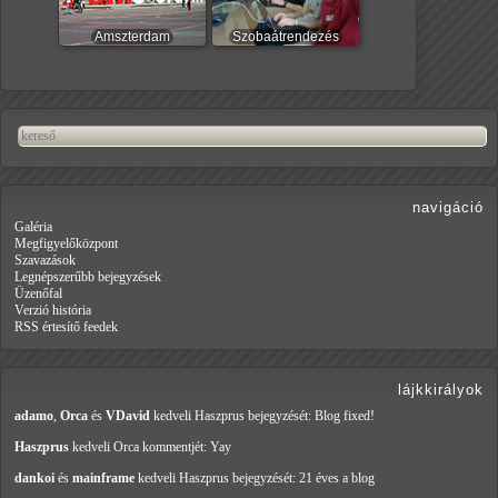
Amszterdam
Szobaátrendezés
navigáció
Galéria
Megfigyelőközpont
Szavazások
Legnépszerűbb bejegyzések
Üzenőfal
Verzió história
RSS értesítő feedek
lájkkirályok
adamo
,
Orca
és
VDavid
kedveli Haszprus
bejegyzését: Blog fixed!
Haszprus
kedveli Orca
kommentjét: Yay
dankoi
és
mainframe
kedveli Haszprus
bejegyzését: 21 éves a blog