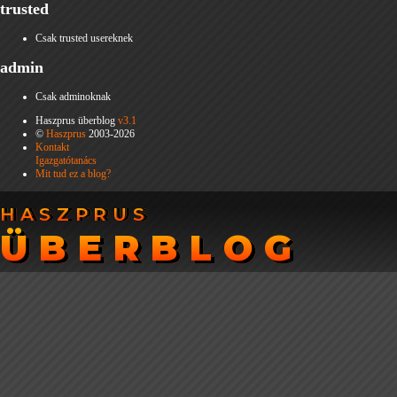
trusted
Csak trusted usereknek
admin
Csak adminoknak
Haszprus überblog
v3.1
©
Haszprus
2003-2026
Kontakt
Igazgatótanács
Mit tud ez a blog?
HASZPRUS
HASZPRUS
ÜBERBLOG
ÜBERBLOG