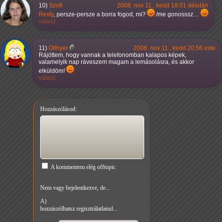
10)
Szofi
2008. nov 11., kedd 18:01 délután
Resty
, persze-persze a borra fogod, mi?
/me gonosssz…
válasz
11)
Olthyer
2008. nov 11., kedd 20:56 este
Rájöttem, hogy vannak a telefonomban kalapos képek,
valamelyik nap ráveszem magam a lemásolásra, és akkor
elküldöm!
válasz
Hozzászólásod:
A kommentem elég offtopic
Nem vagy bejelentkezve, de...
A)
hozzászólhatsz regisztrálatlanul...