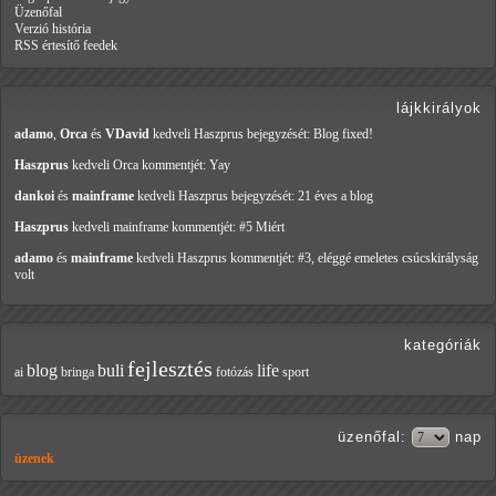
Üzenőfal
Verzió história
RSS értesítő feedek
lájkkirályok
adamo
,
Orca
és
VDavid
kedveli Haszprus
bejegyzését: Blog fixed!
Haszprus
kedveli Orca
kommentjét: Yay
dankoi
és
mainframe
kedveli Haszprus
bejegyzését: 21 éves a blog
Haszprus
kedveli mainframe
kommentjét: #5 Miért
adamo
és
mainframe
kedveli Haszprus
kommentjét: #3, eléggé emeletes csúcskirályság
volt
kategóriák
fejlesztés
blog
buli
life
ai
bringa
fotózás
sport
üzenőfal
:
nap
üzenek