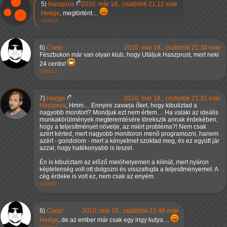
5)
Haszprus
2010. már 18., csütörtök 21:12 este
Hedge
, megtörtént…
válasz
6)
Csepi
2010. már 18., csütörtök 21:30 este
Fészbukon már van olyan klub, hogy Utáljuk Haszprust, mert neki
24 centis!
válasz
7)
Hedge
2010. már 18., csütörtök 21:31 este
Haszprus
, Hmm… Ennyire zavarja őket, hogy kibuliztad a
nagyobb monitort? Mondjuk ezt nem értem… Ha valaki az ideális
munkakörülmények megteremtésére törekszik annak érdekében,
hogy a teljesítményét növelje, az miért probléma?! Nem csak
azért kérted, mert nagyobb monitoron menő programozni, hanem
azért - gondolom - mert a kényelmet szoktad meg, és ez együtt jár
azzal, hogy hatékonyabb is leszel.
Én is kibuliztam az előző melóhelyemen a klímát, mert nyáron
képtelenség volt ott dolgozni és visszafogta a teljesítményemet. A
cég érdeke is volt ez, nem csak az enyém.
válasz
8)
Csepi
2010. már 18., csütörtök 21:48 este
Hedge
, de az ember már csak egy irigy kutya…