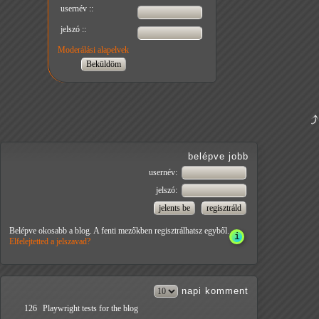
usernév ::
jelszó ::
Moderálási alapelvek
belépve jobb
usernév:
jelszó:
Belépve okosabb a blog. A fenti mezőkben regisztrálhatsz egyből.
Elfelejtetted a jelszavad?
napi
komment
126
Playwright tests for the blog