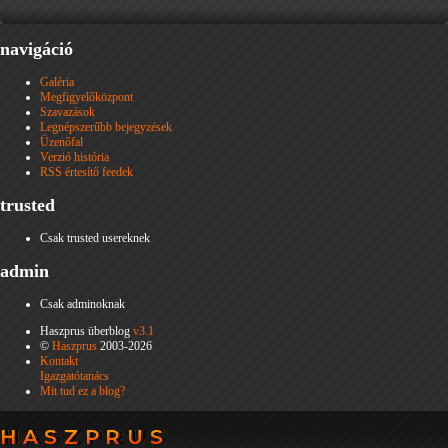
navigáció
Galéria
Megfigyelőközpont
Szavazások
Legnépszerűbb bejegyzések
Üzenőfal
Verzió história
RSS értesítő feedek
trusted
Csak trusted usereknek
admin
Csak adminoknak
Haszprus überblog
v3.1
©
Haszprus
2003-2026
Kontakt
Igazgatótanács
Mit tud ez a blog?
HASZPRUS
HASZPRUS