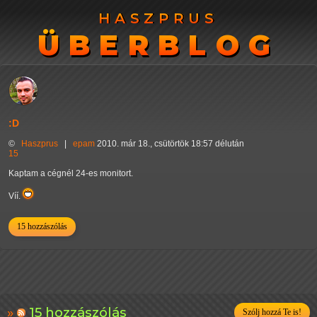
HASZPRUS
HASZPRUS
ÜBERBLOG
ÜBERBLOG
:D
©
Haszprus
|
epam
2010. már 18., csütörtök 18:57 délután
15
Kaptam a cégnél 24-es monitort.
Víí.
15 hozzászólás
15 hozzászólás
Szólj hozzá Te is!