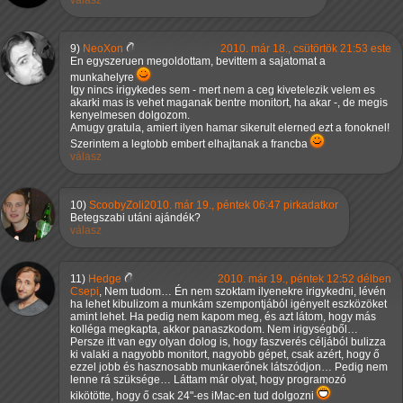
válasz
9)
NeoXon
2010. már 18., csütörtök 21:53 este
En egyszeruen megoldottam, bevittem a sajatomat a
munkahelyre
Igy nincs irigykedes sem - mert nem a ceg kivetelezik velem es
akarki mas is vehet maganak bentre monitort, ha akar -, de megis
kenyelmesen dolgozom.
Amugy gratula, amiert ilyen hamar sikerult elerned ezt a fonoknel!
Szerintem a legtobb embert elhajtanak a francba
válasz
10)
ScoobyZoli
2010. már 19., péntek 06:47 pirkadatkor
Betegszabi utáni ajándék?
válasz
11)
Hedge
2010. már 19., péntek 12:52 délben
Csepi
, Nem tudom… Én nem szoktam ilyenekre irigykedni, lévén
ha lehet kibulizom a munkám szempontjából igényelt eszközöket
amint lehet. Ha pedig nem kapom meg, és azt látom, hogy más
kolléga megkapta, akkor panaszkodom. Nem irigységből…
Persze itt van egy olyan dolog is, hogy faszverés céljából bulizza
ki valaki a nagyobb monitort, nagyobb gépet, csak azért, hogy ő
ezzel jobb és hasznosabb munkaerőnek látszódjon… Pedig nem
lenne rá szüksége… Láttam már olyat, hogy programozó
kikötötte, hogy ő csak 24"-es iMac-en tud dolgozni