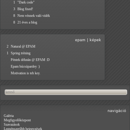
1
"Dark code"
3
Blog fixed!
8
Nem vénnek való vidék
8
21 éves a blog
epam
|
képek
2
Natural @ EPAM
1
Spring tréning
Péntek délután @ EPAM :D
Epam búcsúpardey :)
Motivation is teh key.
navigáció
Galéria
Megfigyelőközpont
Szavazások
Legnépszerűbb bejegyzések