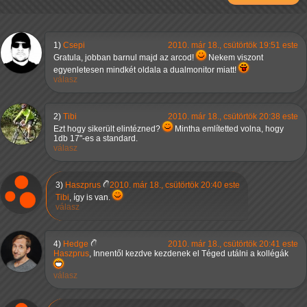
1)
Csepi
2010. már 18., csütörtök 19:51 este
Gratula, jobban barnul majd az arcod!
Nekem viszont
egyenletesen mindkét oldala a dualmonitor miatt!
válasz
2)
Tibi
2010. már 18., csütörtök 20:38 este
Ezt hogy sikerült elintézned?
Mintha említetted volna, hogy
1db 17"-es a standard.
válasz
3)
Haszprus
2010. már 18., csütörtök 20:40 este
Tibi
, így is van.
válasz
4)
Hedge
2010. már 18., csütörtök 20:41 este
Haszprus
, Innentől kezdve kezdenek el Téged utálni a kollégák
válasz