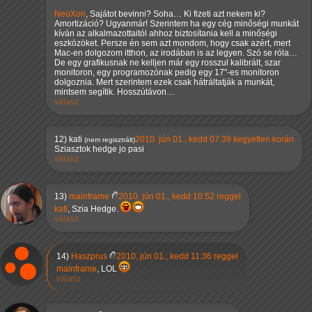
NeoXon
, Sajátot bevinni? Soha… Ki fizeti azt nekem ki?
Amortizáció? Ugyanmár! Szerintem ha egy cég minőségi munkát
kíván az alkalmazottaitól ahhoz biztosítania kell a minőségi
eszközöket. Persze én sem azt mondom, hogy csak azért, mert
Mac-en dolgozom itthon, az irodában is az legyen. Szó se róla…
De egy grafikusnak ne kelljen már egy rosszul kalibrált, szar
monitoron, egy programozónak pedig egy 17"-es monitoron
dolgoznia. Mert szerintem ezek csak hátráltatják a munkát,
mintsem segítik. Hosszútávon…
válasz
12)
kati
2010. jún 01., kedd 07:39 kegyetlen korán
(nem regisztrált)
Sziasztok hedge jo pasi
válasz
13)
mainframe
2010. jún 01., kedd 10:52 reggel
kati
, Szia Hedge.
válasz
14)
Haszprus
2010. jún 01., kedd 11:36 reggel
mainframe
, LOL
válasz