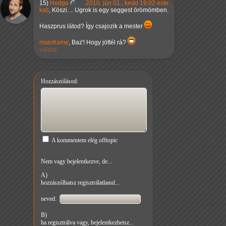
15)
Hedge
2010. jún 01., kedd 19:02 este
kati
, Köszi… Ugrok is egy seggest örömömben.
Haszprus látod? Így csajozik a mester
mainframe
, Baz'! Hogy jöttél rá?
válasz
Hozzászólásod:
A kommentem elég offtopic
Nem vagy bejelentkezve, de...
A)
hozzászólhatsz regisztrálatlanul...
neved:
B)
ha regisztrálva vagy, bejelentkezhetsz...