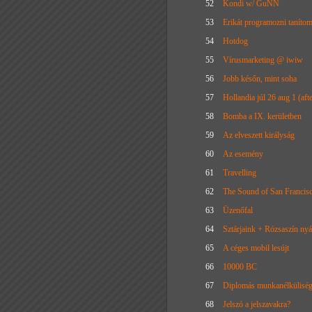
52
Kondi w/ GuNN
53
Erikát programozni tanítom
54
Hotdog
55
Vírusmarketing @ iwiw
56
Jobb későn, mint soha
57
Hollandia júl 26 aug 1 (afte
58
Bomba a IX. kerületben
59
Az elveszett királyság
60
Az esemény
61
Travelling
62
The Sound of San Francis
63
Üzenőfal
64
Sztárjaink + Rózsaszín nyár
65
A céges mobil lesújt
66
10000 BC
67
Diplomás munkanélkülisé
68
Jelszó a jelszavakra?