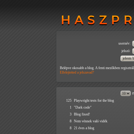
HASZP
HASZP
usernév:
jelszó:
Belépve okosabb a blog. A fenti mezőkben regisztrál
Elfelejtetted a jelszavad?
n
125
Playwright tests for the blog
1
"Dark code"
3
Blog fixed!
8
Nem vénnek való vidék
8
21 éves a blog