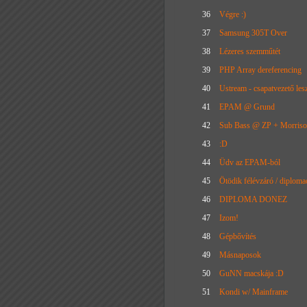
36
Végre :)
37
Samsung 305T Over
38
Lézeres szemműtét
39
PHP Array dereferencing
40
Ustream - csapatvezető les
41
EPAM @ Grund
42
Sub Bass @ ZP + Morriso
43
:D
44
Üdv az EPAM-ból
45
Ötödik félévzáró / diploma
46
DIPLOMA DONEZ
47
Izom!
48
Gépbővítés
49
Másnaposok
50
GuNN macskája :D
51
Kondi w/ Mainframe