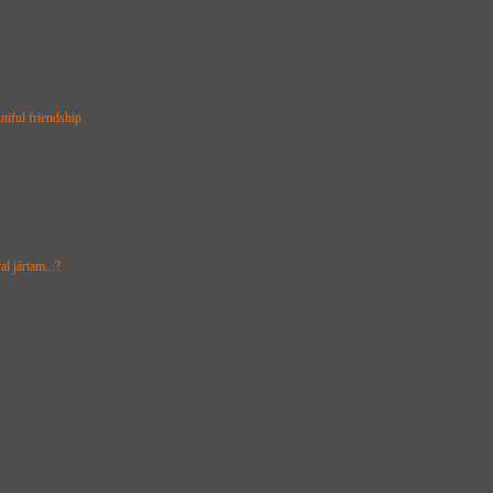
tiful friendship
l jártam...?