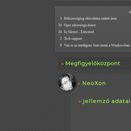
3
Bölcsességfog eltávolítása műtéti úton
10
Opre záróvizsga donez
20
In Silence - Entwined
2
Tech support
9
Van ez az intelligens Start menü a Windowsba
Megfigyelőközpont
NeoXon
jellemző adatai