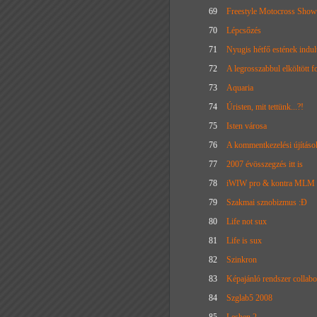
69
Freestyle Motocross Show 
70
Lépcsőzés
71
Nyugis hétfő estének indul
72
A legrosszabbul elköltött fo
73
Aquaria
74
Úristen, mit tettünk...?!
75
Isten városa
76
A kommentkezelési újításo
77
2007 évösszegzés itt is
78
iWIW pro & kontra MLM 
79
Szakmai sznobizmus :Đ
80
Life not sux
81
Life is sux
82
Szinkron
83
Képajánló rendszer collabor
84
Szglab5 2008