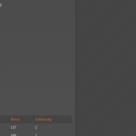
8
Hossz
Számosság
137
1
169
1