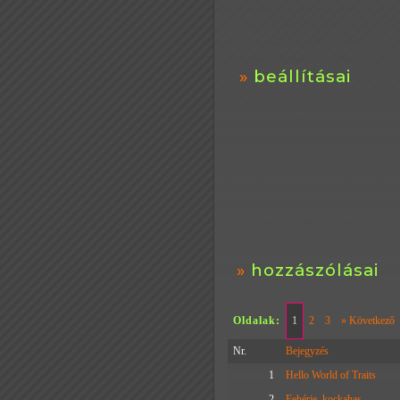
beállításai
hozzászólásai
Oldalak:
1
2
3
» Következő
Nr.
Bejegyzés
1
Hello World of Traits
2
Fehérje, kockahas