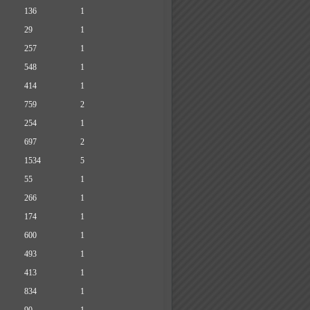
136
1
29
1
257
1
548
1
414
1
759
2
254
1
697
2
1534
5
55
1
266
1
174
1
600
1
493
1
413
1
834
1