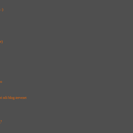
 :)
r)
co
i női blog-tervezet
g?