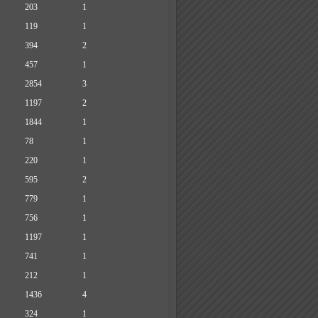
203
1
119
1
394
2
457
1
2854
3
1197
2
1844
1
78
1
220
1
595
2
779
1
756
1
1197
1
741
1
212
1
1436
4
324
1