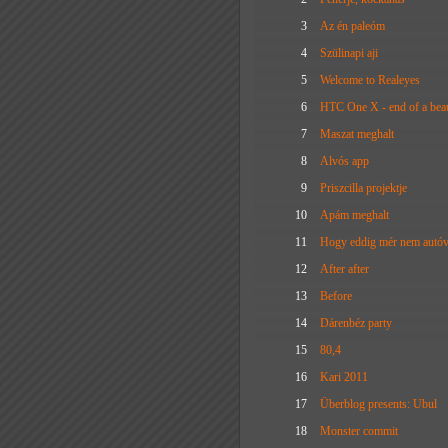
3
Az én paleóm
4
Szülinapi aji
5
Welcome to Realeyes
6
HTC One X - end of a beau
7
Maszat meghalt
8
Alvós app
9
Priszcilla projektje
10
Apám meghalt
11
Hogy eddig mér nem autóva
12
After after
13
Before
14
Dárenbéz party
15
80,4
16
Kari 2011
17
Überblog presents: Ubul
18
Monster commit