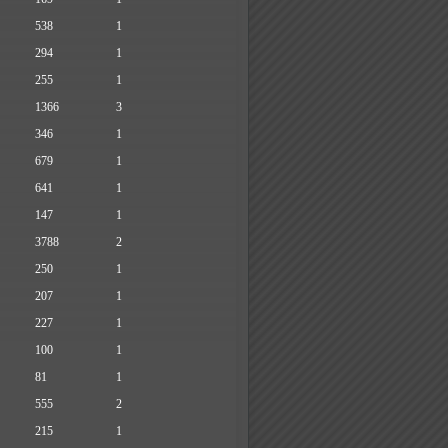
538
1
294
1
255
1
1366
3
346
1
679
1
641
1
147
1
3788
2
250
1
207
1
227
1
100
1
81
1
555
2
215
1