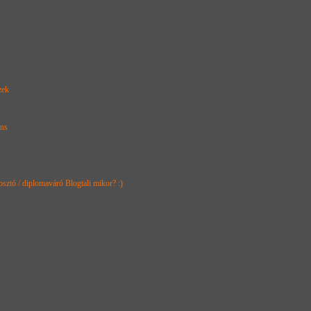
zek
ns
osztó / diplomaváró Blogtali mikor? :)