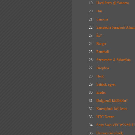
19
Hard Party @ Sanoma
20
Hm
21
Sanoma
22
Szereted a barackot? A ha
23
És?
24
Burger
25
Paintball
26
Szentendre & Szlovákia
27
Dropbox
28
Hello
29
Sétálok egyet
30
Eredet
31
Dolgoznál külföldön?
32
Kurvajónak kell lenni
33
HTC Desire
34
Sony Vaio VPCW22M1E/W 
35
Ustream kémfotók