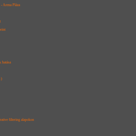
- Arena Pláza
t
rint
k hatása
:)
ative filtering alapokon