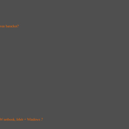
mvas barackot?
netbook, fehér + Windows 7