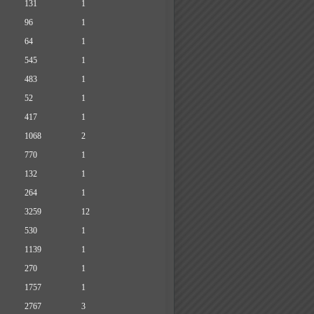
131
1
96
1
64
1
545
1
483
1
52
1
417
1
1068
2
770
1
132
1
264
1
3259
12
530
1
1139
1
270
1
1757
1
2767
3