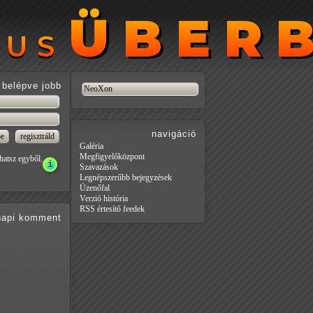
ÜBER
ÜBER
RUS
RUS
belépve jobb
navigáció
Galéria
Megfigyelőközpont
hatsz egyből.
Szavazások
Legnépszerűbb bejegyzések
Üzenőfal
Verzió história
RSS értesítő feedek
api
komment