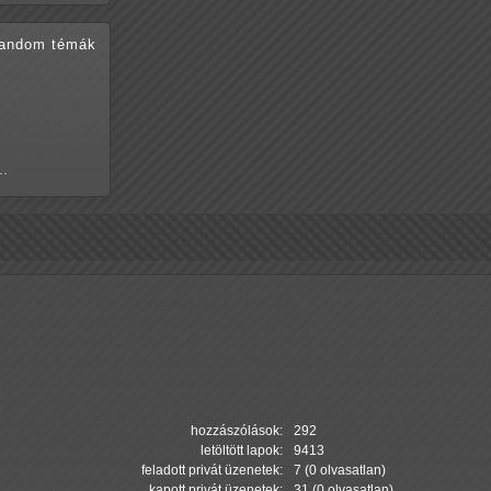
random témák
n…
hozzászólások:
292
letöltött lapok:
9413
feladott privát üzenetek:
7 (0 olvasatlan)
kapott privát üzenetek:
31 (0 olvasatlan)