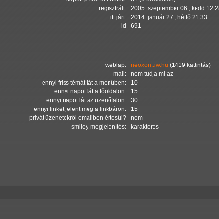
regisztrált:
2005. szeptember 06., kedd 12:2
itt járt:
2014. január 27., hétfő 21:33
id
691
weblap:
neoxon.uw.hu
(1419 kattintás)
mail:
nem tudja mi az
ennyi friss témát lát a menüben:
10
ennyi napot lát a főoldalon:
15
ennyi napot lát az üzenőfalon:
30
ennyi linket jelent meg a linkbáron:
15
privát üzenetekről emailben értesül?
nem
smiley-megjelenítés:
karakteres