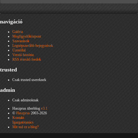
navigáció
Galéria
Megfigyelőközpont
Szavazások
Legnépszerűbb bejegyzések
Üzenőfal
Verzió história
RSS értesítő feedek
trusted
Csak trusted usereknek
admin
Csak adminoknak
Haszprus überblog
v3.1
©
Haszprus
2003-2026
Kontakt
Igazgatótanács
Mit tud ez a blog?