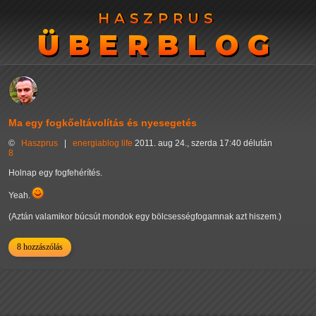
HASZPRUS
HASZPRUS
ÜBERBLOG
ÜBERBLOG
Ma egy fogkőeltávolítás és nyesegetés
©
Haszprus
|
energiablog
life
2011. aug 24., szerda 17:40 délután
8
Holnap egy fogfehérítés.
Yeah.
(Aztán valamikor búcsút mondok egy bölcsességfogamnak azt hiszem.)
8 hozzászólás