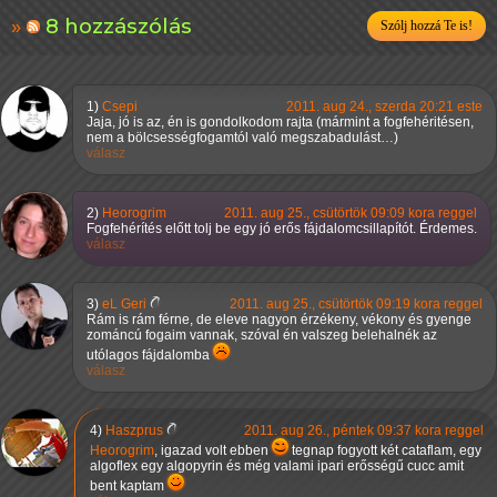
8 hozzászólás
Szólj hozzá Te is!
1)
Csepi
2011. aug 24., szerda 20:21 este
Jaja, jó is az, én is gondolkodom rajta (mármint a fogfehéritésen,
nem a bölcsességfogamtól való megszabadulást…)
válasz
2)
Heorogrim
2011. aug 25., csütörtök 09:09 kora reggel
Fogfehérítés előtt tolj be egy jó erős fájdalomcsillapítót. Érdemes.
válasz
3)
eL Geri
2011. aug 25., csütörtök 09:19 kora reggel
Rám is rám férne, de eleve nagyon érzékeny, vékony és gyenge
zománcú fogaim vannak, szóval én valszeg belehalnék az
utólagos fájdalomba
válasz
4)
Haszprus
2011. aug 26., péntek 09:37 kora reggel
Heorogrim
, igazad volt ebben
tegnap fogyott két cataflam, egy
algoflex egy algopyrin és még valami ipari erősségű cucc amit
bent kaptam