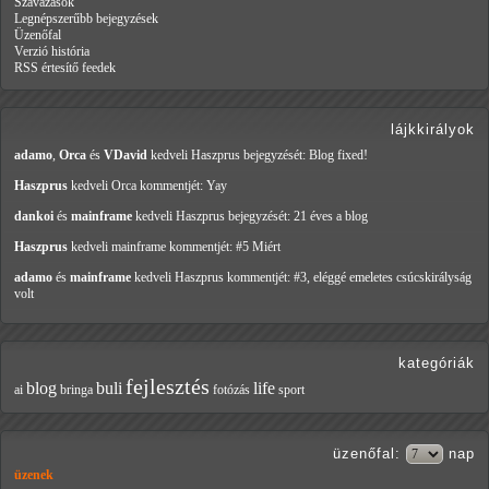
Szavazások
Legnépszerűbb bejegyzések
Üzenőfal
Verzió história
RSS értesítő feedek
lájkkirályok
adamo
,
Orca
és
VDavid
kedveli Haszprus
bejegyzését: Blog fixed!
Haszprus
kedveli Orca
kommentjét: Yay
dankoi
és
mainframe
kedveli Haszprus
bejegyzését: 21 éves a blog
Haszprus
kedveli mainframe
kommentjét: #5 Miért
adamo
és
mainframe
kedveli Haszprus
kommentjét: #3, eléggé emeletes csúcskirályság
volt
kategóriák
fejlesztés
blog
buli
life
ai
bringa
fotózás
sport
üzenőfal
:
nap
üzenek