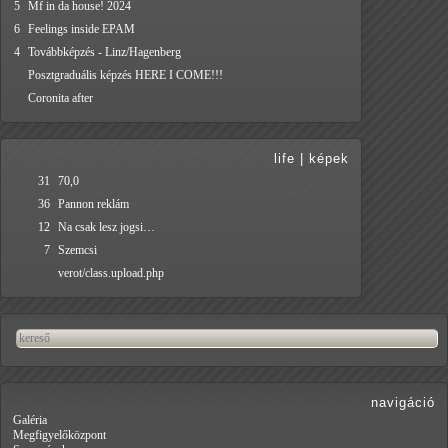
5
Mf in da house! 2024
6
Feelings inside EPAM
4
Továbbképzés - Linz/Hagenberg
Posztgraduális képzés HERE I COME!!!
Coronita after
life
|
képek
31
70,0
36
Pannon reklám
12
Na csak lesz jogsi…
7
Szemcsi
verot/class.upload.php
navigáció
Galéria
Megfigyelőközpont