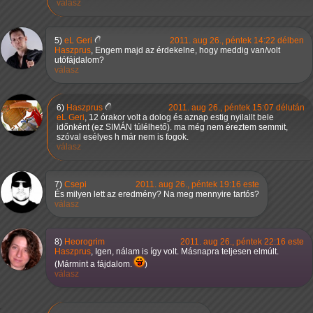
válasz
5)
eL Geri
2011. aug 26., péntek 14:22 délben
Haszprus
, Engem majd az érdekelne, hogy meddig van/volt
utófájdalom?
válasz
6)
Haszprus
2011. aug 26., péntek 15:07 délután
eL Geri
, 12 órakor volt a dolog és aznap estig nyilallt bele
időnként (ez SIMÁN túlélhető). ma még nem éreztem semmit,
szóval esélyes h már nem is fogok.
válasz
7)
Csepi
2011. aug 26., péntek 19:16 este
És milyen lett az eredmény? Na meg mennyire tartós?
válasz
8)
Heorogrim
2011. aug 26., péntek 22:16 este
Haszprus
, Igen, nálam is így volt. Másnapra teljesen elmúlt.
(Mármint a fájdalom.
)
válasz