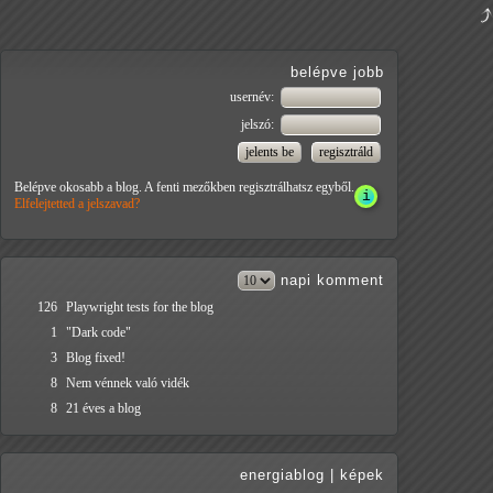
belépve jobb
usernév:
jelszó:
Belépve okosabb a blog. A fenti mezőkben regisztrálhatsz egyből.
Elfelejtetted a jelszavad?
napi
komment
126
Playwright tests for the blog
1
"Dark code"
3
Blog fixed!
8
Nem vénnek való vidék
8
21 éves a blog
energiablog
|
képek