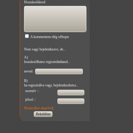
Hozzászólásod:
A kommentem elég offtopic
Nem vagy bejelentkezve, de...
A)
hozzászólhatsz regisztrálatlanul...
neved:
B)
ha regisztrálva vagy, bejelentkezhetsz...
usernév ::
jelszó ::
Moderálási alapelvek