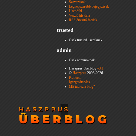
Szavazások
Legnépszerűbb bejegyzések
Üzenőfal
Verzió história
RSS értesítő feedek
trusted
Csak trusted usereknek
admin
Csak adminoknak
Haszprus überblog
v3.1
©
Haszprus
2003-2026
Kontakt
Igazgatótanács
Mit tud ez a blog?
HASZPRUS
HASZPRUS
ÜBERBLOG
ÜBERBLOG