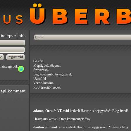
ÜBER
ÜBER
RUS
RUS
belépve jobb
Galéria
Megfigyelőközpont
hatsz egyből.
Szavazások
Legnépszerűbb bejegyzések
Üzenőfal
Verzió história
RSS értesítő feedek
api
komment
adamo
,
Orca
és
VDavid
kedveli Haszprus
bejegyzését: Blog fixed!
Haszprus
kedveli Orca
kommentjét: Yay
dankoi
és
mainframe
kedveli Haszprus
bejegyzését: 21 éves a blog