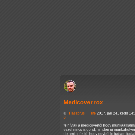
Medicover rox
©
Haszprus
|
life
2017. jan 24., kedd 14
0
felhívtak a medicovertől hogy munkaalkal
ezzel nincs is gond, minden új munkahelyen 
de ami a tök jó, hogy egyből le tudtam fogla