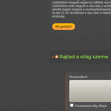
csütörtökön megyek reggel az eiffelbe reum
csütörtökön este megyek a váci útra a szívr
péntek reggel megyek a munkaalkalmassági
és feb 21-én leműtenek a váci úton a hátam
királyság.
Mit gondolsz?
Rajtad a világ szeme
Hozzászólásod:
A kommentem elég offtopic