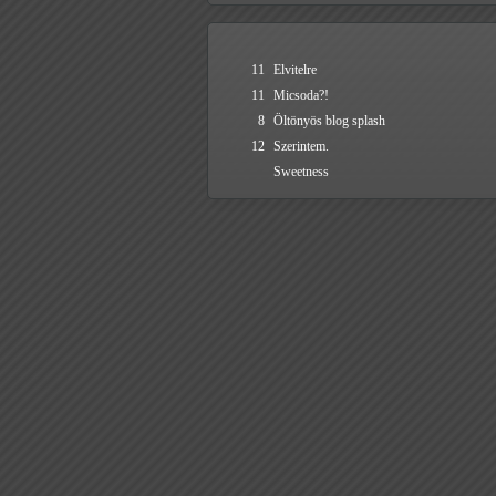
11
Elvitelre
11
Micsoda?!
8
Öltönyös blog splash
12
Szerintem.
Sweetness