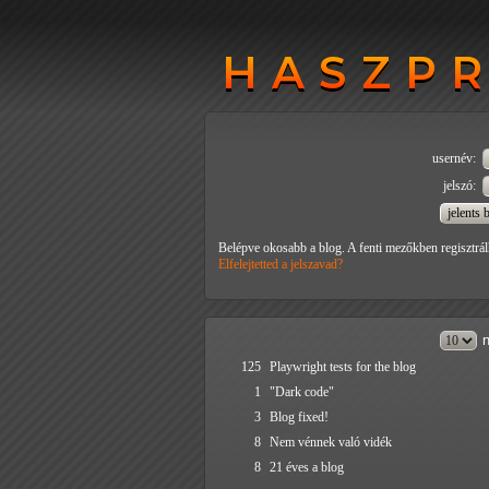
HASZP
HASZP
usernév:
jelszó:
Belépve okosabb a blog. A fenti mezőkben regisztrál
Elfelejtetted a jelszavad?
n
125
Playwright tests for the blog
1
"Dark code"
3
Blog fixed!
8
Nem vénnek való vidék
8
21 éves a blog