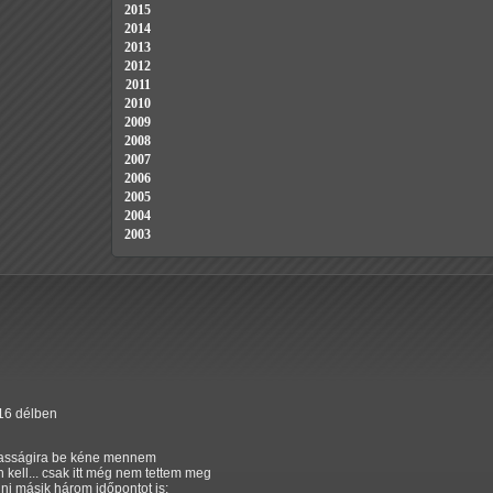
2015
2014
2013
2012
2011
2010
2009
2008
2007
2006
2005
2004
2003
:16 délben
masságira be kéne mennem
kell... csak itt még nem tettem meg
lni másik három időpontot is: