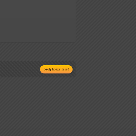
Szólj hozzá Te is!