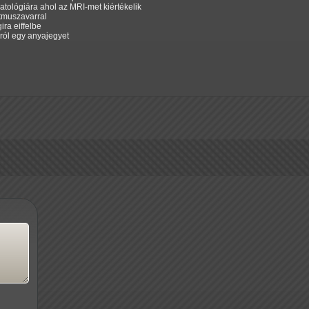
atológiára ahol az MRI-met kiértékelik
itmuszavarral
ra eiffelbe
ról egy anyajegyet