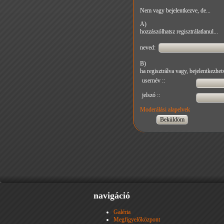
Nem vagy bejelentkezve, de...
A)
hozzászólhatsz regisztrálatlanul...
neved:
B)
ha regisztrálva vagy, bejelentkezhets
usernév ::
jelszó ::
Moderálási alapelvek
navigáció
Galéria
Megfigyelőközpont