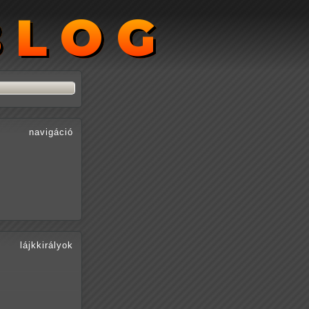
BLOG
BLOG
navigáció
lájkkirályok