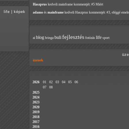
Haszprus
kedveli mainframe
kommentjét: #5 Miért
life
|
képek
adamo
és
mainframe
kedveli Haszprus
kommentjét: #3, eléggé emele
fejlesztés
blog
buli
life
ai
bringa
fotózás
sport
üze
üzenek
2026
01
02
03
04
05
06
07
08
2025
2024
2023
2020
2019
2018
2017
2016