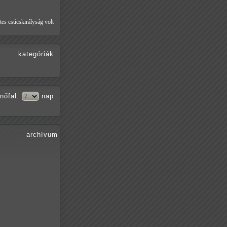
tes csúcskirályság volt
kategóriák
nőfal
:
nap
archívum