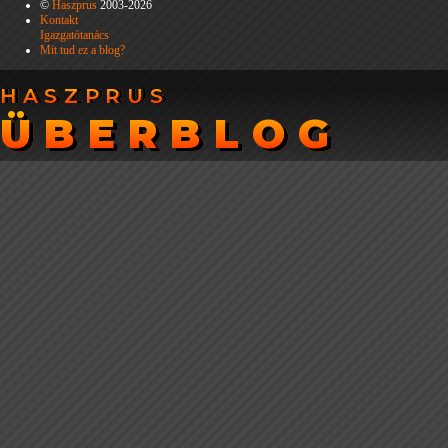
©
Haszprus
2003-2026
Kontakt
Igazgatótanács
Mit tud ez a blog?
HASZPRUS
HASZPRUS
ÜBERBLOG
ÜBERBLOG