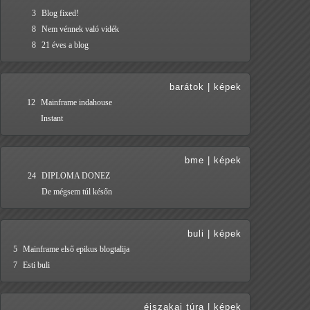
3
Blog fixed!
8
Nem vénnek való vidék
8
21 éves a blog
barátok
|
képek
12
Mainframe indahouse
Instant
bme
|
képek
24
DIPLOMA DONEZ
De mégsem túl későn
buli
|
képek
5
Mainframe első epikus blogtalija
7
Esti buli
éjszakai túra
|
képek