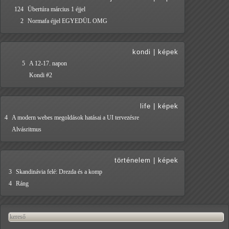
124
Übertúra március 1 éjjel
2
Normafa éjjel EGYEDÜL OMG
kondi
|
képek
5
A 12-17. napon
Kondi #2
life
|
képek
4
A modern webes megoldások hatásai a UI tervezésre
Alvásritmus
történelem
|
képek
3
Skandinávia felé: Drezda és a komp
4
Ráng