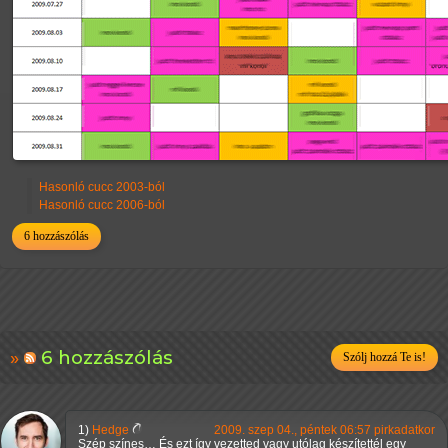
Hasonló cucc 2003-ból
Hasonló cucc 2006-ból
6 hozzászólás
6 hozzászólás
Szólj hozzá Te is!
1)
Hedge
2009. szep 04., péntek 06:57 pirkadatkor
Szép színes… És ezt így vezetted vagy utólag készítettél egy