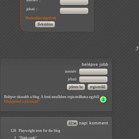
usernév ::
jelszó ::
Moderálási alapelvek
belépve jobb
usernév:
jelszó:
Belépve okosabb a blog. A fenti mezőkben regisztrálhatsz egyből.
Elfelejtetted a jelszavad?
napi
komment
126
Playwright tests for the blog
1
"Dark code"