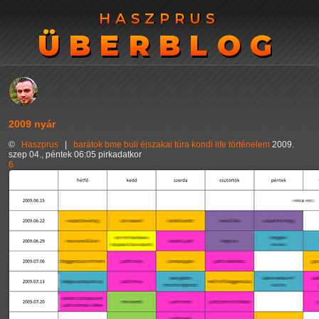
HASZPRUS
HASZPRUS
ÜBERBLOG
ÜBERBLOG
2009 nyár
©
Haszprus
|
barátok
bme
buli
éjszakai túra
kondi
life
történelem
2009.
szep 04., péntek 06:05 pirkadatkor
6