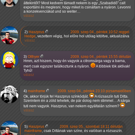
áttekintőt? Most kedvem támadt nekem is egy
Szabadidő
calt
exportálni és meglesni, hogy miket is csináltam a nyáron. Levonni
a konzekvenciákat und so weiter…
válasz
2)
Haszprus
2009. szep 04., péntek 10:52 reggel
Hedge
, vezettem végig, hol előre hol utólag kitöltve, aktualizálva
válasz
3)
Olthyer
2009. szep 04., péntek 15:55 délután
Hmm, azt hiszem, hogy én vagyok a citromsárga vagy a barna,
mert csak egyszer találkoztunk a nyáron.
A többiek tök aktívak!
Tyhű!
válasz
4)
mainframe
2009. szep 04., péntek 23:10 pizsamaidőben
Ok, akkor törjük fel Haszprus színkódját.
A rózsaszín tuti Ditta.
Szerintem én a zöld lehetek, de pár dolog nem stimmel… A sárga
tuti nem vagyok. Haszprus, van nekem egyáltalán színem?
válasz
5)
Haszprus
2009. szep 05., szombat 18:11 délután
mainframe
, csak Dittának van színe, és valóban a rózsaszín.