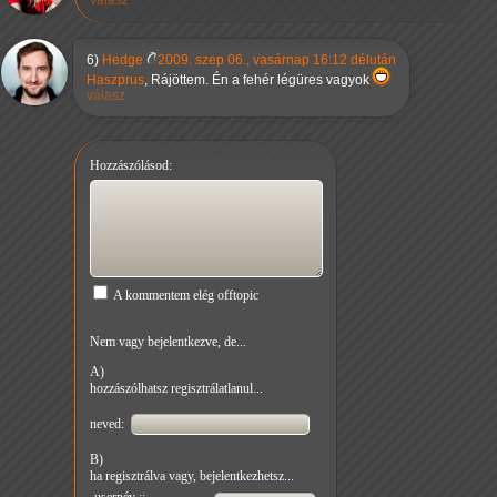
válasz
6)
Hedge
2009. szep 06., vasárnap 16:12 délután
Haszprus
, Rájöttem. Én a fehér légüres vagyok
válasz
Hozzászólásod:
A kommentem elég offtopic
Nem vagy bejelentkezve, de...
A)
hozzászólhatsz regisztrálatlanul...
neved:
B)
ha regisztrálva vagy, bejelentkezhetsz...