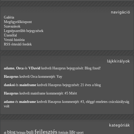
navigáció
Galéria
Megfigyelőközpont
Szavazások
Legnépszerűbb bejegyzések
Üzenőfal
Verzió história
RSS értesítő feedek
lájkkirályok
adamo
,
Orca
és
VDavid
kedveli Haszprus
bejegyzését: Blog fixed!
Haszprus
kedveli Orca
kommentjét: Yay
dankoi
és
mainframe
kedveli Haszprus
bejegyzését: 21 éves a blog
Haszprus
kedveli mainframe
kommentjét: #5 Miért
adamo
és
mainframe
kedveli Haszprus
kommentjét: #3, eléggé emeletes csúcskirályság
volt
kategóriák
fejlesztés
blog
buli
life
ai
bringa
fotózás
sport