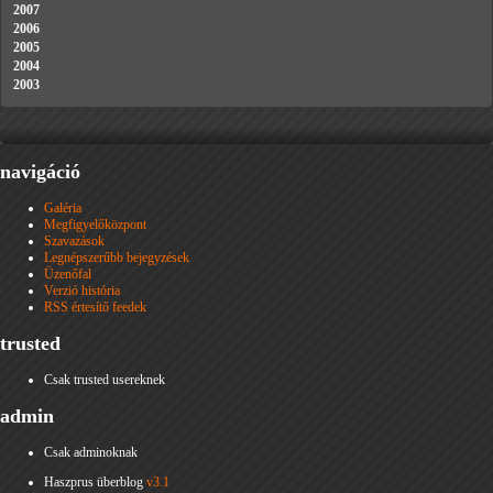
2007
2006
2005
2004
2003
navigáció
Galéria
Megfigyelőközpont
Szavazások
Legnépszerűbb bejegyzések
Üzenőfal
Verzió história
RSS értesítő feedek
trusted
Csak trusted usereknek
admin
Csak adminoknak
Haszprus überblog
v3.1