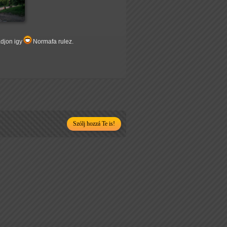
adjon igy
Normafa rulez.
Szólj hozzá Te is!