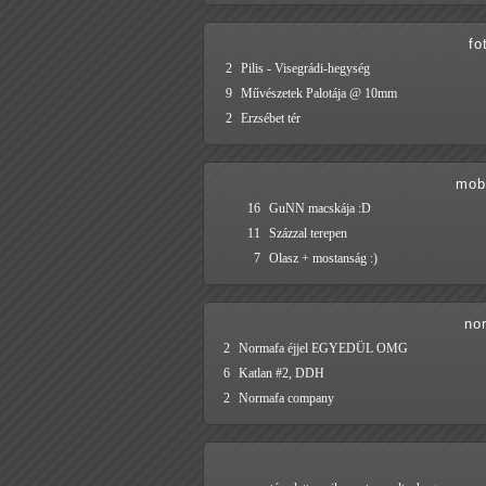
fo
2
Pilis - Visegrádi-hegység
9
Művészetek Palotája @ 10mm
2
Erzsébet tér
mobi
16
GuNN macskája :D
11
Százzal terepen
7
Olasz + mostanság :)
no
2
Normafa éjjel EGYEDÜL OMG
6
Katlan #2, DDH
2
Normafa company