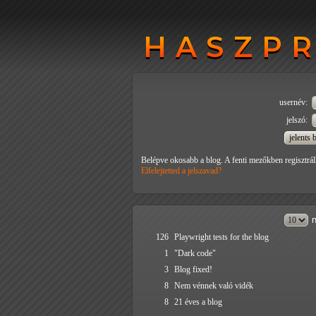
HASZP
HASZP
usernév:
jelszó:
Belépve okosabb a blog. A fenti mezőkben regisztrál
Elfelejtetted a jelszavad?
n
126
Playwright tests for the blog
1
"Dark code"
3
Blog fixed!
8
Nem vénnek való vidék
8
21 éves a blog