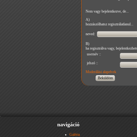
Nem vagy bejelentkezve, de...
A)
hozzászólhatsz regisztrálatlanul...
neved:
B)
ha regisztrálva vagy, bejelentkezhets
usernév ::
jelszó ::
Moderálási alapelvek
navigáció
Galéria