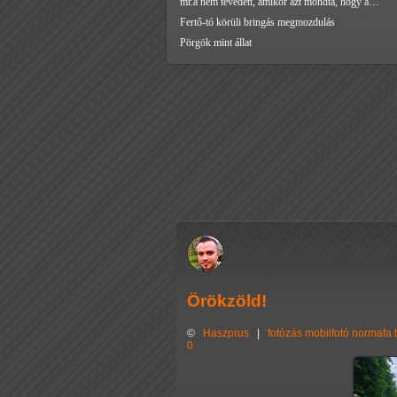
mr.a nem tévedett, amikor azt mondta, hogy a…
Fertő-tó körüli bringás megmozdulás
Pörgök mint állat
Örökzöld!
©
Haszprus
|
fotózás
mobilfotó
normafa
0