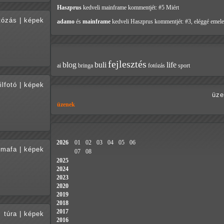
Haszprus
kedveli mainframe
kommentjét: #5 Miért
tózás
|
képek
adamo
és
mainframe
kedveli Haszprus
kommentjét: #3, eléggé emele
fejlesztés
blog
buli
life
ai
bringa
fotózás
sport
lfotó
|
képek
üze
üzenek
2026
01
02
03
04
05
06
rmafa
|
képek
07
08
2025
2024
2023
2020
2019
2018
2017
túra
|
képek
2016