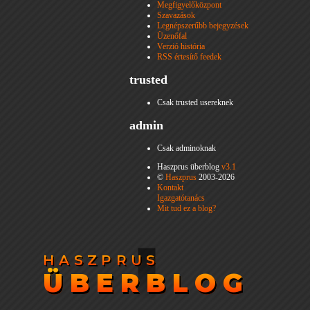
Megfigyelőközpont
Szavazások
Legnépszerűbb bejegyzések
Üzenőfal
Verzió história
RSS értesítő feedek
trusted
Csak trusted usereknek
admin
Csak adminoknak
Haszprus überblog
v3.1
©
Haszprus
2003-2026
Kontakt
Igazgatótanács
Mit tud ez a blog?
HASZPRUS
HASZPRUS
ÜBERBLOG
ÜBERBLOG