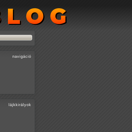
BLOG
BLOG
navigáció
lájkkirályok