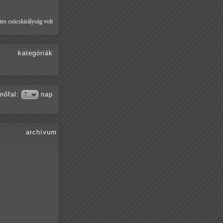
tes csúcskirályság volt
kategóriák
nőfal
:
nap
archívum