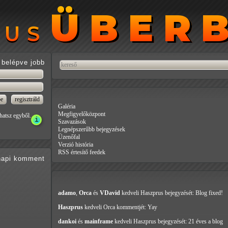
ÜBER
ÜBER
RUS
RUS
belépve jobb
Galéria
Megfigyelőközpont
hatsz egyből.
Szavazások
Legnépszerűbb bejegyzések
Üzenőfal
Verzió história
RSS értesítő feedek
api
komment
adamo
,
Orca
és
VDavid
kedveli Haszprus
bejegyzését: Blog fixed!
Haszprus
kedveli Orca
kommentjét: Yay
dankoi
és
mainframe
kedveli Haszprus
bejegyzését: 21 éves a blog