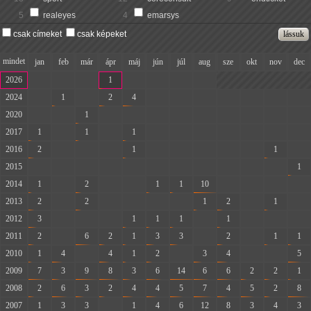
5
realeyes
4
emarsys
csak címeket
csak képeket
mindet
jan
feb
már
ápr
máj
jún
júl
aug
sze
okt
nov
dec
2026
-
-
-
1
-
-
-
-
2024
-
1
-
2
4
-
-
-
-
-
-
-
2020
-
-
1
-
-
-
-
-
-
-
-
-
2017
1
-
1
-
1
-
-
-
-
-
-
-
2016
2
-
-
-
1
-
-
-
-
-
1
-
2015
-
-
-
-
-
-
-
-
-
-
-
1
2014
1
-
2
-
-
1
1
10
-
-
-
-
2013
2
-
2
-
-
-
-
1
2
-
1
-
2012
3
-
-
-
1
1
1
-
1
-
-
-
2011
2
-
6
2
1
3
3
-
2
-
1
1
2010
1
4
-
4
1
2
-
3
4
-
-
5
2009
7
3
9
8
3
6
14
6
6
2
2
1
2008
2
6
3
2
4
4
5
7
4
5
2
8
2007
1
3
3
-
1
4
6
12
8
3
4
3