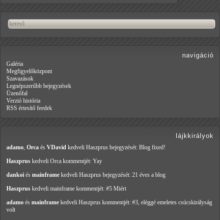
navigáció
Galéria
Megfigyelőközpont
Szavazások
Legnépszerűbb bejegyzések
Üzenőfal
Verzió história
RSS értesítő feedek
lájkkirályok
adamo
,
Orca
és
VDavid
kedveli Haszprus
bejegyzését: Blog fixed!
Haszprus
kedveli Orca
kommentjét: Yay
dankoi
és
mainframe
kedveli Haszprus
bejegyzését: 21 éves a blog
Haszprus
kedveli mainframe
kommentjét: #5 Miért
adamo
és
mainframe
kedveli Haszprus
kommentjét: #3, eléggé emeletes csúcskirályság
volt