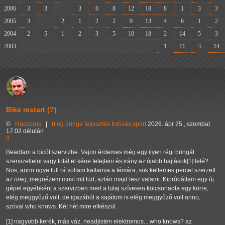
2006
3
3
-
3
6
8
12
18
8
1
3
3
2005
3
-
2
1
2
2
9
13
4
6
1
2
2004
2
5
1
2
3
5
10
18
2
14
5
3
2003
-
-
-
-
-
-
-
-
1
11
3
14
Bike restart (?)
©
Haszprus
|
blog
bringa
fejlesztés
fotózás
sport
2026. ápr 25., szombat
17:02 délután
0
Beadtam a bicót szervizbe. Vajon érdemes még egy ilyen régi bringát
szervizeltetni vagy totál el kéne felejteni és irány az újabb hajtások[1] felé?
Nos, anno ugye full rá voltam kattanva a témára, sok kellemes percet szerzett
az öreg
, megnézem most mit tud, aztán majd lesz valami. Kipróbáltam egy új
gépet egyébként a szervizben mert a tulaj szívesen kölcsönadta egy körre,
elég meggyőző volt, de igazából a sajátom is elég meggyőző volt anno,
szóval who knows. Két hét mire elkészül.
[1] nagyobb kerék, más váz, neadjisten elektromos... who knows? az