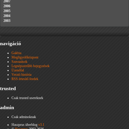
2007
2006
2005
2004
2003
navigáció
Galéria
Megfigyelőközpont
Szavazások
Legnépszerűbb bejegyzések
Üzenőfal
Verzió história
RSS értesítő feedek
trusted
Csak trusted usereknek
admin
Csak adminoknak
Haszprus überblog
v3.1