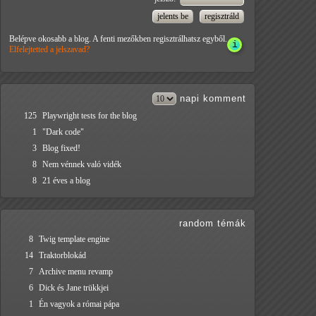
Belépve okosabb a blog. A fenti mezőkben regisztrálhatsz egyből.
Elfelejtetted a jelszavad?
napi
komment
125
Playwright tests for the blog
1
"Dark code"
3
Blog fixed!
8
Nem vénnek való vidék
8
21 éves a blog
random témák
8
Twig template engine
14
Traktorblokád
7
Archive menu revamp
6
Dick és Jane trükkjei
1
Én vagyok a római pápa