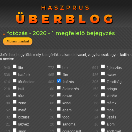
HASZPRUS
HASZPRUS
ÜBERBLOG
ÜBERBLOG
fotózás - 2026 - 1 megfelelő bejegyzés
Mutass mindent
Jelöld be, hogy főbb mely kategóriákat akarod olvasni, vagy ha csak egyet: kattints
a nevére.
940
life
772
bme
691
fejlesztés
538
barátok
465
film
436
hwsw
414
történelem
403
fotózás
305
fáradtság
218
buli
160
élelmezés
153
bringa
148
túra
96
howto
90
külföld
90
zene
68
kondi
68
mátrix
52
meló
51
epam
34
mba
32
biznisz
26
todo
24
úszás
21
labvez
20
sanoma
16
álom
13
sport
12
coreconsult
9
endticket