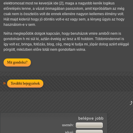
elektromosat most ne keverjük ide [2], maga a nagyobb kerék logikus
előrelépés lenne, a vázat önmagában passzolom, amit kipróbáltam az még
csak nem is össztelós volt de ennek ellenére nagyon kellemes élmény volt.
Hát majd kiderül hogy jó döntés volt-e ez vagy sem, a lényeg úgyis az hogy
használom-e v sem.
Néha meglepődök dolgok kapcsán, hogy beruházok vmire amiből nem is
gondolnám h mi sül ki, aztán évekig az lesz a fő hobbim. Többmindennel is
így volt ez, bringa, fotózás, blog, cég, meg ki tudja mi, jópár dolog azért eléggé
pörgött, miközben előre totál nem gondoltam volna.
Mit gondolsz?
További bejegyzések
belépve jobb
usernév:
jelszó: