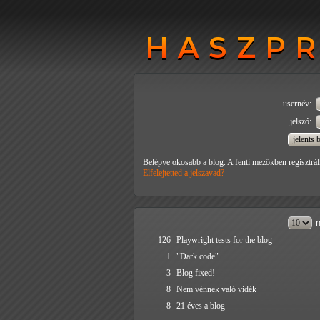
HASZP
HASZP
usernév:
jelszó:
Belépve okosabb a blog. A fenti mezőkben regisztrál
Elfelejtetted a jelszavad?
n
126
Playwright tests for the blog
1
"Dark code"
3
Blog fixed!
8
Nem vénnek való vidék
8
21 éves a blog