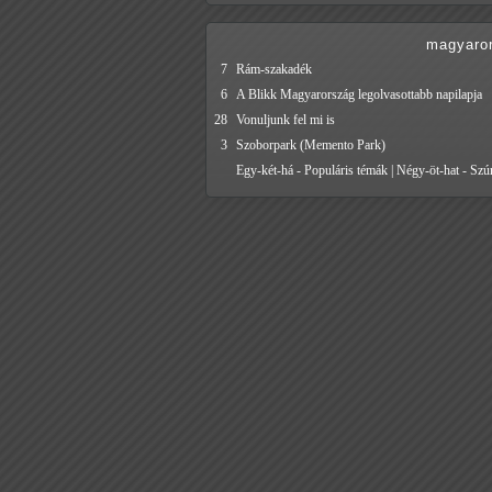
magyaro
7
Rám-szakadék
6
A Blikk Magyarország legolvasottabb napilapja
28
Vonuljunk fel mi is
3
Szoborpark (Memento Park)
Egy-két-há - Populáris témák | Négy-öt-hat - Szúr