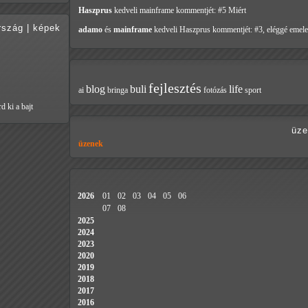
Haszprus
kedveli mainframe
kommentjét: #5 Miért
rszág
|
képek
adamo
és
mainframe
kedveli Haszprus
kommentjét: #3, eléggé emele
fejlesztés
blog
buli
life
ai
bringa
fotózás
sport
d ki a bajt
üze
üzenek
2026
01
02
03
04
05
06
07
08
2025
2024
2023
2020
2019
2018
2017
2016