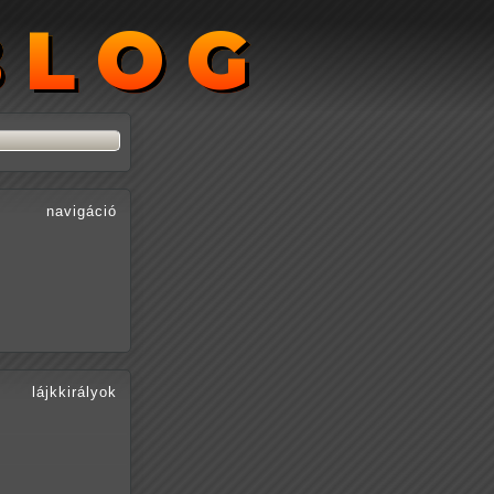
BLOG
BLOG
navigáció
lájkkirályok