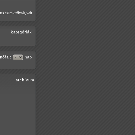
tes csúcskirályság volt
kategóriák
nőfal
:
nap
archívum