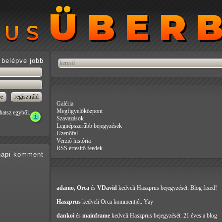
ÜBER
ÜBER
RUS
RUS
belépve jobb
Galéria
Megfigyelőközpont
hatsz egyből.
Szavazások
Legnépszerűbb bejegyzések
Üzenőfal
Verzió história
RSS értesítő feedek
api
komment
adamo
,
Orca
és
VDavid
kedveli Haszprus
bejegyzését: Blog fixed!
Haszprus
kedveli Orca
kommentjét: Yay
dankoi
és
mainframe
kedveli Haszprus
bejegyzését: 21 éves a blog