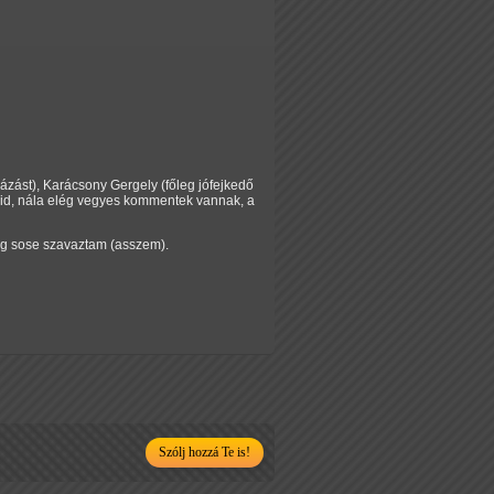
ázást), Karácsony Gergely (főleg jófejkedő
ávid, nála elég vegyes kommentek vannak, a
még sose szavaztam (asszem).
Szólj hozzá Te is!