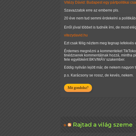
Vitézy Dávid: Budapest egy pártpolitikai csa
Szavazzatok erre az emberre pls.
20 éve nem tud semmi érdekelni a politiká
Erről jóval többet is tudnék írni, de most el
vitezydavid.hu
Ezt csak félig néztem meg tegnap lefekvés 
Érdemes megnézni a kommenteket TikTokon a 
tinédzserek kommentálnak hozzá, mintha pic
fele egyébként BKV/MÁV szakember.
Eddig nyilván lejött már, de nekem nagyon 
p.s. Karácsony se rossz, de kevés, nekem.
Mit gondolsz?
Rajtad a világ szeme