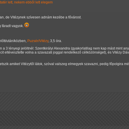
tatér lett, nekem ebből lett elegem
ban, de Vitézynek szívesen adnám kezébe a fővárost.
ég fáradt vagyok.
előtt/után/közben,
Puzsér/Vitézy
, 3,5 óra.
3 lényegi jelöltnél: Szentkirályi Alexandra (gyakorlatilag nem kap mást mint any
it eltévesztette volna a szavazati joggal rendelkező célközönséget), és Vitézy D
tetszik amiket Vitézytől látok, szóval valszeg elmegyek szavazni, pedig főpolgira 