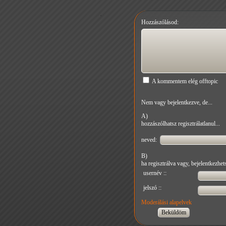
Hozzászólásod:
A kommentem elég offtopic
Nem vagy bejelentkezve, de...
A)
hozzászólhatsz regisztrálatlanul...
neved:
B)
ha regisztrálva vagy, bejelentkezhets
usernév ::
jelszó ::
Moderálási alapelvek