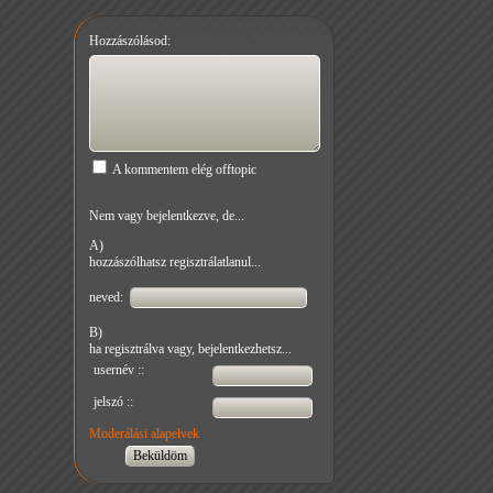
Hozzászólásod:
A kommentem elég offtopic
Nem vagy bejelentkezve, de...
A)
hozzászólhatsz regisztrálatlanul...
neved:
B)
ha regisztrálva vagy, bejelentkezhetsz...
usernév ::
jelszó ::
Moderálási alapelvek