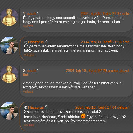
1)
egon
2004. feb 09., hétfő 21:37 este
Én úgy tudom, hogy már semmit sem vehetsz fel. Persze lehet,
hogy némi pénz fejében esetleg megoldható, de nem tudom.
válasz
2)
Haszprus
2004. feb 09., hétfő 21:38 este
Úgy értem felvettem mindkettőt de ma aszonták lab1#-en hogy
lab2-t szerintük nem vehetem fel amíg nincs meg lab1-em.
válasz
3)
egon
2004. feb 10., kedd 02:29 amikor alszol
link
Amennyiben neked megvan a Prog1-ed, és fel tudtad venni a
Prog2-őt, akkor sztem a lab2-őt is felvehetted...
válasz
4)
Haszprus
2004. feb 10., kedd 17:04 délután
Szerintem is, főleg hogy szereplek is az szglab2
terembeosztásában, Szebi oldalán
Egyébként most szglab2
lesz mindjárt, és a HSZK-ból írok mert megtehetem.
válasz