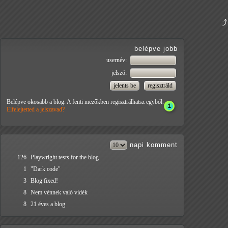
belépve jobb
usernév:
jelszó:
Belépve okosabb a blog. A fenti mezőkben regisztrálhatsz egyből.
Elfelejtetted a jelszavad?
napi
komment
126
Playwright tests for the blog
1
"Dark code"
3
Blog fixed!
8
Nem vénnek való vidék
8
21 éves a blog