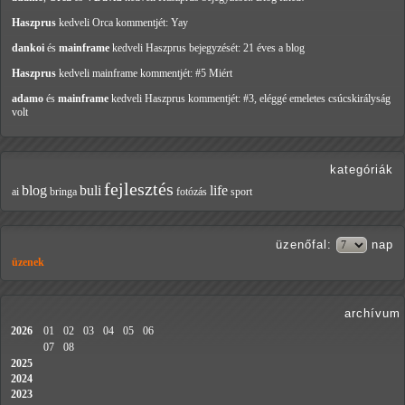
Haszprus
kedveli Orca
kommentjét: Yay
dankoi
és
mainframe
kedveli Haszprus
bejegyzését: 21 éves a blog
Haszprus
kedveli mainframe
kommentjét: #5 Miért
adamo
és
mainframe
kedveli Haszprus
kommentjét: #3, eléggé emeletes csúcskirályság
volt
kategóriák
fejlesztés
blog
buli
life
ai
bringa
fotózás
sport
üzenőfal
:
nap
üzenek
archívum
2026
01
02
03
04
05
06
07
08
2025
2024
2023