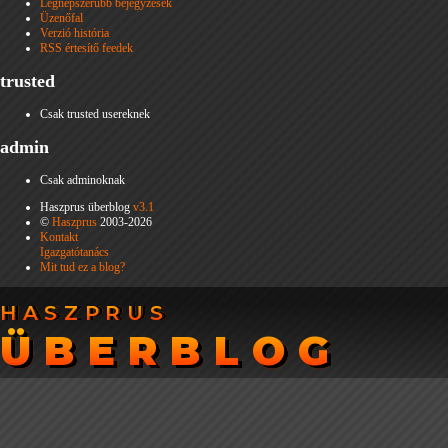
Legnépszerűbb bejegyzések
Üzenőfal
Verzió história
RSS értesítő feedek
trusted
Csak trusted usereknek
admin
Csak adminoknak
Haszprus überblog
v3.1
©
Haszprus
2003-2026
Kontakt
Igazgatótanács
Mit tud ez a blog?
HASZPRUS
HASZPRUS
ÜBERBLOG
ÜBERBLOG