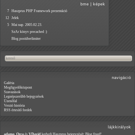
bme
|
képek
7
Haszprus PHP Framework prezentáció
12
Jelek
5
Mai nap. 2005.02.23.
SzAr könyv precached :)
Blog postüberlimiter
navigáció
Galéria
Megfigyelőközpont
Szavazások
Legnépszerűbb bejegyzések
Üzenőfal
Verzió história
RSS értesítő feedek
lájkkirályok
adamo
,
Orca
és
VDavid
kedveli Haszprus
bejegyzését: Blog fixed!