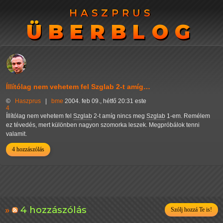
HASZPRUS
HASZPRUS
ÜBERBLOG
ÜBERBLOG
Íllítólag nem vehetem fel Szglab 2-t amíg…
©
Haszprus
|
bme
2004. feb 09., hétfő 20:31 este
4
Íllítólag nem vehetem fel
Szglab
2-t amíg nincs meg
Szglab
1-em. Remélem
ez tévedés, mert különben nagyon szomorka leszek. Megpróbálok tenni
valamit.
4 hozzászólás
4 hozzászólás
Szólj hozzá Te is!