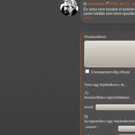
9)
mainframe
2006. ápr 27., c
Én soha nem kezdek el kódolni.
(amin inkább sírni kéne igazábó
válasz
Hozzászólásod:
A kommentem elég offtopic
Nem vagy bejelentkezve, de...
A)
hozzászólhatsz regisztrálatlanul...
neved:
B)
ha regisztrálva vagy, bejelentkezhets
usernév ::