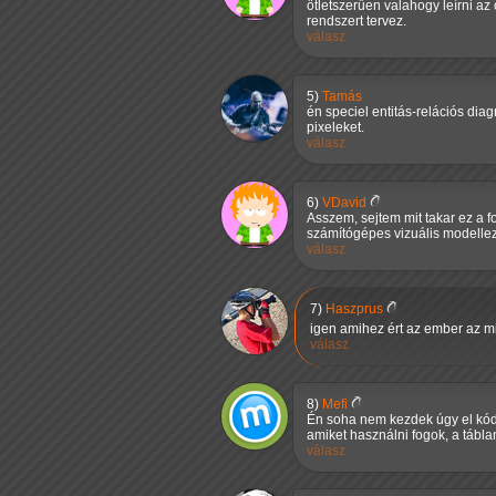
ötletszerűen valahogy leírni az
rendszert tervez.
válasz
5)
Tamás
én speciel entitás-relációs dia
pixeleket.
válasz
6)
VDavid
Asszem, sejtem mit takar ez a 
számítógépes vizuális modellez
válasz
7)
Haszprus
igen amihez ért az ember az m
válasz
8)
Mefi
Én soha nem kezdek úgy el kódo
amiket használni fogok, a tábla
válasz