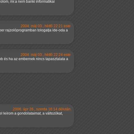
dolom, mr.a nem banki informatikai
2004. máj 03., hétfő 22:21 este
mber rajzolóprogramban tologatja ide-oda a
2004. máj 03., hétfő 22:24 este
bb és ha az embernek nincs tapasztalata a
2006. ápr 26., szerda 16:14 délután
 leírom a gondolataimat, a változókat,