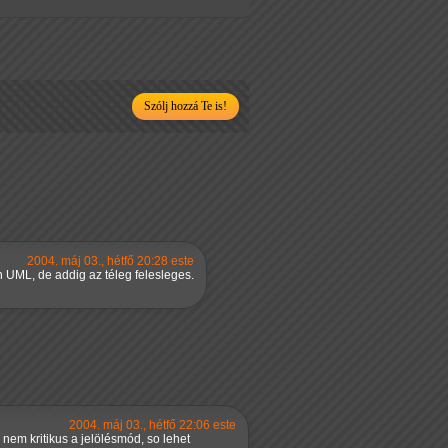
Szólj hozzá Te is!
2004. máj 03., hétfő 20:28 este
 UML, de addig az téleg felesleges.
2004. máj 03., hétfő 22:06 este
 nem kritikus a jelölésmód, so lehet