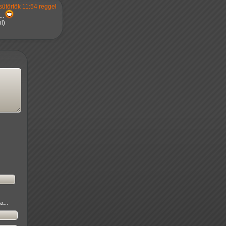
sütörtök 11:54 reggel
..
l)
z...