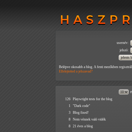
HASZP
HASZP
usernév:
jelszó:
Belépve okosabb a blog. A fenti mezőkben regisztrál
Elfelejtetted a jelszavad?
n
126
Playwright tests for the blog
1
"Dark code"
3
Blog fixed!
8
Nem vénnek való vidék
8
21 éves a blog