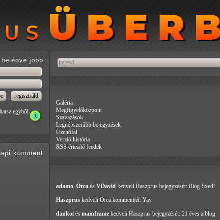
ÜBER
ÜBER
RUS
RUS
belépve jobb
Galéria
Megfigyelőközpont
hatsz egyből.
Szavazások
Legnépszerűbb bejegyzések
Üzenőfal
Verzió história
RSS értesítő feedek
api
komment
adamo
,
Orca
és
VDavid
kedveli Haszprus
bejegyzését: Blog fixed!
Haszprus
kedveli Orca
kommentjét: Yay
dankoi
és
mainframe
kedveli Haszprus
bejegyzését: 21 éves a blog