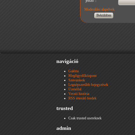
jelszó ::
Moderálási alapelvek
navigáció
Galéria
Megfigyelőközpont
Szavazások
Legnépszerűbb bejegyzések
Üzenőfal
Verzió história
RSS értesítő feedek
trusted
Csak trusted usereknek
admin