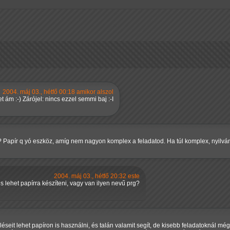
2004. máj 03., hétfő 00:18 amikor alszol
 ám :-) Zárójel: nincs ezzel semmi baj :-I
 Papír q yó eszköz, amíg nem nagyon komplex a feladatod. Ha túl komplex, nyilván
2004. máj 03., hétfő 20:32 este
 is lehet papírra készíteni, vagy van ilyen nevű prg?
éseit lehet papíron is használni, és talán valamit segít, de kisebb feladatoknál még