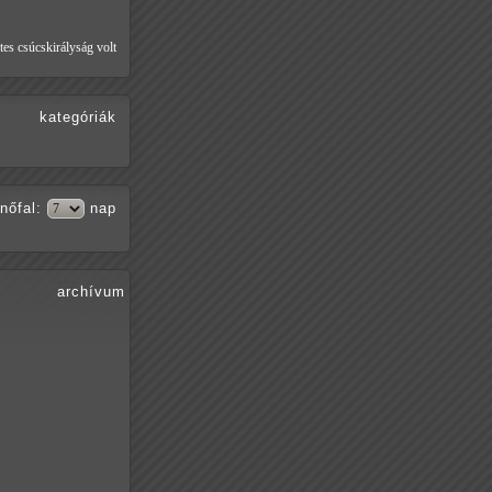
tes csúcskirályság volt
kategóriák
nőfal
:
nap
archívum