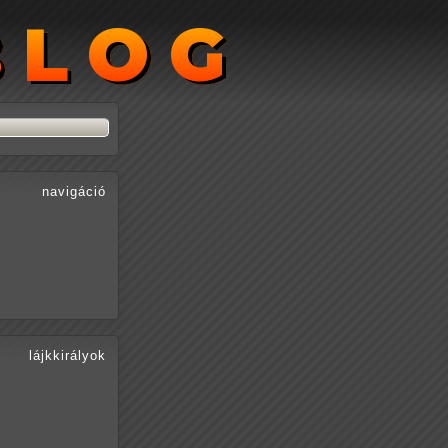
BLOG
BLOG
navigáció
lájkkirályok