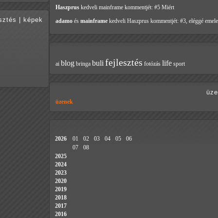
Haszprus
kedveli mainframe
kommentjét: #5 Miért
esztés
|
képek
adamo
és
mainframe
kedveli Haszprus
kommentjét: #3, eléggé emele
fejlesztés
blog
buli
life
ai
bringa
fotózás
sport
üze
üzenek
2026
01
02
03
04
05
06
07
08
2025
2024
2023
2020
2019
2018
2017
2016