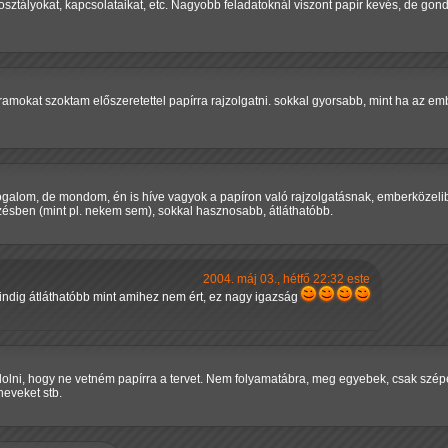
 osztályokat, kapcsolataikat, etc. Nagyobb feladatoknál viszont papír kevés, de gon
gramokat szoktam előszeretettel papírra rajzolgatni. sokkal gyorsabb, mint ha az e
fogalom, de mondom, én is híve vagyok a papíron való rajzolgatásnak, emberközeli
ésben (mint pl. nekem sem), sokkal hasznosabb, átláthatóbb.
2004. máj 03., hétfő 22:32 este
indig átláthatóbb mint amihez nem ért, ez nagy igazság
lni, hogy ne vetném papírra a tervet. Nem folyamatábra, meg egyebek, csak szépel
neveket stb.