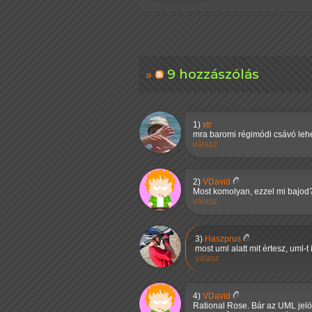
9 hozzászólás
1)
xtr
mra baromi régimódi csávó lehet
válasz
2)
VDavid
Most komolyan, ezzel mi bajod?
válasz
3)
Haszprus
most uml alatt mit értesz, uml-t
válasz
4)
VDavid
Rational Rose. Bár az UML jelöl