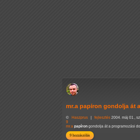
mr.a papíron gondolja át
©
Haszprus
|
fejlesztés
2004. máj 01., s
9
mr.a
papíron
gondolja át a programozási do
9 hozzászólás