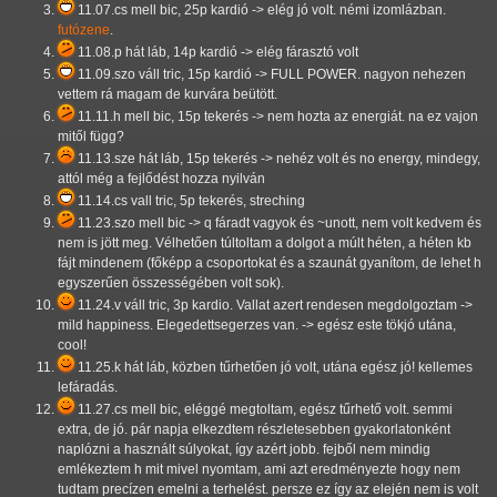
11.07.cs mell bic, 25p kardió -> elég jó volt. némi izomlázban.
futózene
.
11.08.p hát láb, 14p kardió -> elég fárasztó volt
11.09.szo váll tric, 15p kardió -> FULL POWER. nagyon nehezen
vettem rá magam de kurvára beütött.
11.11.h mell bic, 15p tekerés -> nem hozta az energiát. na ez vajon
mitől függ?
11.13.sze hát láb, 15p tekerés -> nehéz volt és no energy, mindegy,
attól még a fejlődést hozza nyilván
11.14.cs vall tric, 5p tekerés, streching
11.23.szo mell bic -> q fáradt vagyok és ~unott, nem volt kedvem és
nem is jött meg. Vélhetően túltoltam a dolgot a múlt héten, a héten kb
fájt mindenem (főképp a csoportokat és a szaunát gyanítom, de lehet h
egyszerűen összességében volt sok).
11.24.v váll tric, 3p kardio. Vallat azert rendesen megdolgoztam ->
mild happiness. Elegedettsegerzes van. -> egész este tökjó utána,
cool!
11.25.k hát láb, közben tűrhetően jó volt, utána egész jó! kellemes
lefáradás.
11.27.cs mell bic, eléggé megtoltam, egész tűrhető volt. semmi
extra, de jó. pár napja elkezdtem részletesebben gyakorlatonként
naplózni a használt súlyokat, így azért jobb. fejből nem mindig
emlékeztem h mit mivel nyomtam, ami azt eredményezte hogy nem
tudtam precízen emelni a terhelést. persze ez így az elején nem is volt