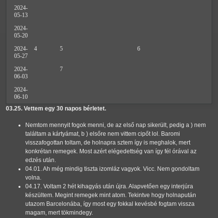
2024-
05-13
2024-
05-20
2024-
4
5
6
05-27
2024-
7
06-03
2024-
06-10
03.25. Vettem egy 30 napos bérletet.
Nemtom mennyit fogok menni, de az első nap sikerült, pedig a ) nem
találtam a kártyámat, b ) elsőre nem vittem cipőt lol. Baromi
visszafogottan toltam, de holnapra sztem így is meghalok, mert
konkrétan remegek. Most azért elégedettség van így fél órával az
edzés után.
04.01. Ah még mindig tiszta izomláz vagyok. Vicc. Nem gondoltam
volna.
04.17. Voltam 2 hét kihagyás után újra. Alapvetően egy interjúra
készültem. Megint remegek mint atom. Tekintve hogy holnapután
utazom Barcelonába, így most egy fokkal kevésbé fogtam vissza
magam, mert tökmindegy.