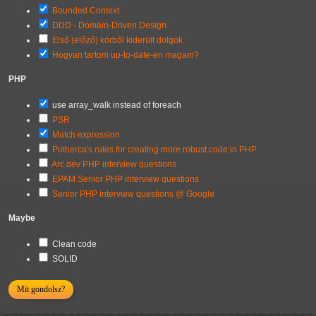
Bounded Context
DDD - Domain-Driven Design
Első (előző) körből kiderült dolgok
Hogyan tartom up-to-date-en magam?
PHP
use array_walk instead of foreach
PSR
Match expression
Potherca's rules for creating more robust code in PHP
Arc.dev PHP interview questions
EPAM Senior PHP interview questions
Senior PHP interview questions @ Google
Maybe
Clean code
SOLID
Mit gondolsz?