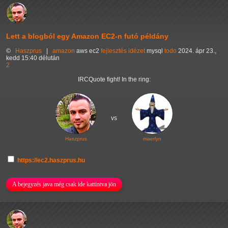
Lett a blogból egy Amazon EC2-n futó példány
©
Haszprus
|
amazon
aws
ec2
fejlesztés
idézet
mysql
todo
2024. ápr 23.,
kedd 15:40 délután
2
IRCQuote fight! In the ring:
vs
Haszprus
maerlyn
https://ec2.haszprus.hu
A bejegyzés java még csak ide kattintva jön