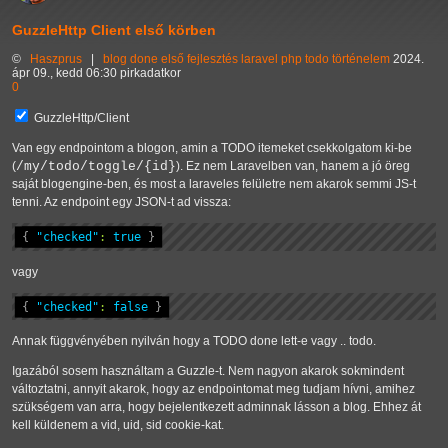
GuzzleHttp Client első körben
©
Haszprus
|
blog
done
első
fejlesztés
laravel
php
todo
történelem
2024.
ápr 09., kedd 06:30 pirkadatkor
0
GuzzleHttp/Client
Van egy endpointom a blogon, amin a TODO itemeket csekkolgatom ki-be
(
/my/todo/toggle/{id}
). Ez nem Laravelben van, hanem a jó öreg
saját blogengine-ben, és most a laraveles felületre nem akarok semmi JS-t
tenni. Az endpoint egy JSON-t ad vissza:
{
"checked"
:
true
}
vagy
{
"checked"
:
false
}
Annak függvényében nyilván hogy a TODO done lett-e vagy .. todo.
Igazából sosem használtam a Guzzle-t. Nem nagyon akarok sokmindent
változtatni, annyit akarok, hogy az endpointomat meg tudjam hívni, amihez
szükségem van arra, hogy bejelentkezett adminnak lásson a blog. Ehhez át
kell küldenem a vid, uid, sid cookie-kat.