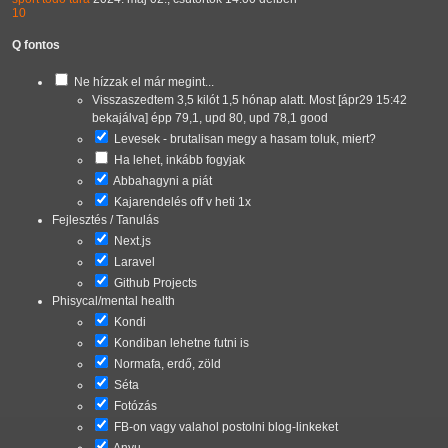
10
Q fontos
Ne hízzak el már megint...
Visszaszedtem 3,5 kilót 1,5 hónap alatt. Most [ápr29 15:42
bekajálva] épp 79,1, upd 80, upd 78,1 good
Levesek
- brutalisan megy a hasam toluk, miert?
Ha lehet, inkább fogyjak
Abbahagyni a piát
Kajarendelés off v heti 1x
Fejlesztés / Tanulás
Next.js
Laravel
Github Projects
Phisycal/mental health
Kondi
Kondiban lehetne futni is
Normafa, erdő, zöld
Séta
Fotózás
FB-on vagy valahol postolni blog-linkeket
Anyu