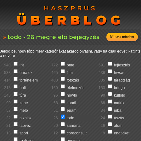
HASZPRUS
HASZPRUS
ÜBERBLOG
ÜBERBLOG
todo - 26 megfelelő bejegyzés
Mutass mindent
Jelöld be, hogy főbb mely kategóriákat akarod olvasni, vagy ha csak egyet: kattints
a nevére.
940
life
772
bme
691
fejlesztés
538
barátok
465
film
436
hwsw
414
történelem
403
fotózás
305
fáradtság
218
buli
160
élelmezés
153
bringa
148
túra
96
howto
90
külföld
90
zene
68
kondi
68
mátrix
52
meló
51
epam
34
mba
32
biznisz
26
todo
24
úszás
21
labvez
20
sanoma
16
álom
13
sport
12
coreconsult
9
endticket
5
realeyes
4
emarsys