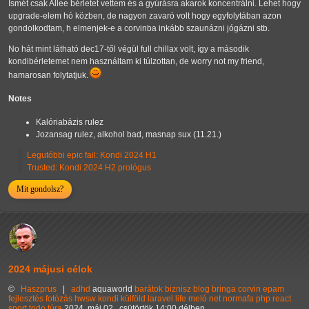
Ismét csak Allee bérletet vettem és a gyúrásra akarok koncentrálni. Lehet hogy
upgrade-elem hó közben, de nagyon zavaró volt hogy egyfolytában azon
gondolkodtam, h elmenjek-e a corvinba inkább szaunázni jógázni stb.
No hát mint látható dec17-től végül full chillax volt, így a második
kondibérletemet nem használtam ki túlzottan, de worry not my friend,
hamarosan folytatjuk.
Notes
Kalóriabázis rulez
Jozansag rulez, alkohol bad, masnap sux (11.21.)
Legutóbbi epic fail: Kondi 2024 H1
Trusted: Kondi 2024 H2 prológus
Mit gondolsz?
2024 májusi célok
©
Haszprus
|
adhd
aquaworld
barátok
biznisz
blog
bringa
corvin
epam
fejlesztés
fotózás
hwsw
kondi
külföld
laravel
life
meló
net
normafa
php
react
sport
todo
túra
2024. máj 02., csütörtök 14:00 délben