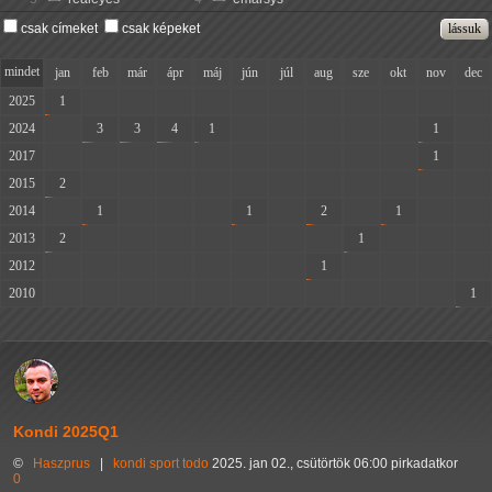
csak címeket
csak képeket
mindet
jan
feb
már
ápr
máj
jún
júl
aug
sze
okt
nov
dec
2025
1
-
-
-
-
-
-
-
-
-
-
-
2024
-
3
3
4
1
-
-
-
-
-
1
-
2017
-
-
-
-
-
-
-
-
-
-
1
-
2015
2
-
-
-
-
-
-
-
-
-
-
-
2014
-
1
-
-
-
1
-
2
-
1
-
-
2013
2
-
-
-
-
-
-
-
1
-
-
-
2012
-
-
-
-
-
-
-
1
-
-
-
-
2010
-
-
-
-
-
-
-
-
-
-
-
1
Kondi 2025Q1
©
Haszprus
|
kondi
sport
todo
2025. jan 02., csütörtök 06:00 pirkadatkor
0