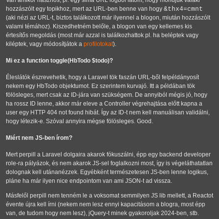
Van amikor hasznos, pl. egy sima URL logból látom, hogy mondjuk valaki
hozzászólt egy topikhoz, mert az URL-ben benne van hogy
&thx4=cmnt
(aki nézi az URL-t, biztos találkozott már ilyennel a blogon, miután hozzászólt
valami témához). Kiszedhetném belőle, a blogon van egy kellemes kis
értesítős megoldás (most már azzal is találkozhattok pl. ha beléptek vagy
kiléptek, vagy módosítjátok a
profilotokat
).
Mi ez a function toggle(HbTodo $todo)?
Éleslátók észrevehetik, hogy a Laravel tök faszán URL-ből felpéldányosít
nekem egy HbTodo objektumot. Ez szerintem kurvajó. Itt a példában tök
fölösleges, mert csak az ID-jára van szükségem. De annyiból mégis jó, hogy
ha rossz ID lenne, akkor már eleve a Controller végrehajtása előtt kapna a
user egy HTTP 404 not found hibát. Így az ID-t nem kell manuálisan validálni,
hogy létezik-e. Szóval annyira mégse fölösleges. Good.
Miért nem JS-ben írom?
Mert perpill a Laravel dolgaira akarok fókuszálni, épp egy backend developer
role-ra pályázok, és nem akarok JS-sel foglalkozni most, így is végeláthatatlan
dolognak kell utánanézzek. Egyébként természetesen JS-ben lenne logikus,
pláne ha már ilyen nice endpointom van ami JSON-t ad vissza.
Másfelől perpill nem tenném le a voksomat semmilyen JS lib mellett, a Reactot
évente újra kell írni (nekem nem lesz ennyi kapacitásom a blogra, most épp
van, de tudom hogy nem lesz), jQuery-t minek gyakoroljak 2024-ben, stb.