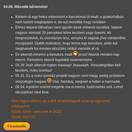
04.08. Második bérletvétel
Kértem rá egy hetes extensiont a barcelonai út miatt, a gyakorlatban
nem tudom megkaptam-e, de azt mondták hogy rendben.
Ehhez képest láthatóan nem igazán bírok elmenni kondiba. Valami
nagyon minimál 20 percekkel kéne kezdeni vagy ilyesmi, kb
megmozdulok, és izomlázam lesz, annyira ki vagyok jőve mindenféle
mozgásból. Újabb motiváció, hogy lenne egy kenutúra, amin tuti
meghalnék ha minden készülés nélkül mennék el rá.
Es sikerult elmenni a kenutura miatt
jessz! Akarok minden nap
menni. Remelem sikerul legalabb valamennyire.
05.28 Jeah sikerult rogton masnap! Jeaaaaah. Visszafogottan kell
kezdeni, nuku izomlaz!
05.31. Ez a nuku izomláz projekt nagyon nem megy, pedig próbálom
visszafogni magam
Váá. Nembaj, megvan a héten a harmadik.
06.04. A pólóm szerint megérte ma is menni. Azért nehéz volt.
Lehet
okosabban next time.
Nem fogod elhinni: ez a férfi 18 kilót fogyott ezzel az egyszerű
módszerrel
Edzés ismét - welcome to 2023
Kondi 2024 H2
4 hozzászólás