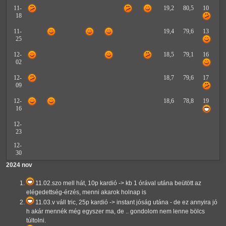
11-
19,2
80,5
10
18
11-
19,4
79,6
13
25
12-
18,5
79,1
16
02
12-
18,7
79,6
17
09
12-
18,6
78,8
19
16
12-
23
12-
30
2024 nov
11.02.szo mell hát, 10p kardió -> kb 1 órával utána beütött az
elégedettség-érzés, menni akarok holnap is
11.03.v váll tric, 25p kardió -> instant jóság utána - de ez annyira jó
h akár mennék még egyszer ma, de .. gondolom nem lenne bölcs
túltolni.