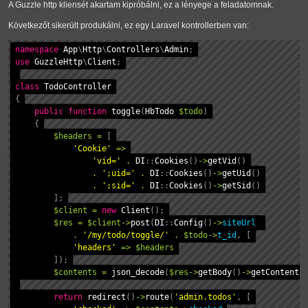
A Guzzle http kliensét akartam kipróbálni, ez a lényege a feladatomnak.
Következőt sikerült produkálni, ez egy Laravel kontrollerben van:
namespace
App
\
Http
\
Controllers
\
Admin
;
use
GuzzleHttp
\
Client
;
class
TodoController
{
public
function
toggle
(
HbTodo
$todo
)
{
$headers
=
[
'Cookie'
=>
'vid='
.
DI
::
Cookies
(
)
->
getVid
(
)
.
';uid='
.
DI
::
Cookies
(
)
->
getUid
(
)
.
';sid='
.
DI
::
Cookies
(
)
->
getSid
(
)
]
;
$client
=
new
Client
(
)
;
$res
=
$client
->
post
(
DI
::
Config
(
)
->
siteUrl
.
'/my/todo/toggle/'
.
$todo
->
t_id
,
[
'headers'
=>
$headers
]
)
;
$contents
=
json_decode
(
$res
->
getBody
(
)
->
getContents
return
redirect
(
)
->
route
(
'admin.todos'
,
[