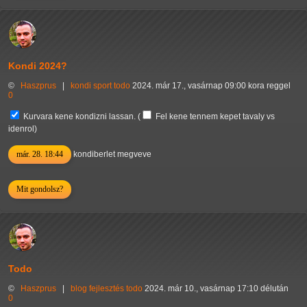
Kondi 2024?
©
Haszprus
|
kondi
sport
todo
2024. már 17., vasárnap 09:00 kora reggel
0
Kurvara kene kondizni
lassan. (
Fel kene tennem kepet tavaly vs
idenrol
)
már. 28. 18:44
kondiberlet megveve
Mit gondolsz?
Todo
©
Haszprus
|
blog
fejlesztés
todo
2024. már 10., vasárnap 17:10 délután
0