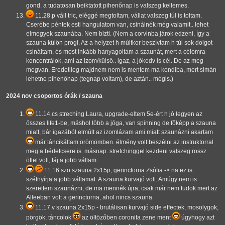
gond. a tudatosan beiktatott pihenőnap is valszeg kellemes.
11.28.p váll tric, eléggé megtoltam, vállat valszeg túl is toltam.
Cserébe péntek esti hangulatom van, csinálnék még valamit.. lehet
elmegyek szaunába. Nem bizti. (Nem a corvinba járok edzeni, így a
szauna külön progi. Az a helyzet h múltkor beszívtam h túl sok dolgot
csináltam, és most inkább hanyagoltam a szaunát, mert a célomra
koncentrálok, ami az izom/külső.. igaz, a jókedv is cél. De az meg
megvan. Eredetileg majdnem nem is mentem ma kondiba, mert simán
lehetne pihenőnap (tegnap voltam), de aztán.. mégis.)
2024 nov csoportos órák / szauna
11.14.cs streching
Laura, upgrade-eltem 5e-ért h jó legyen az
összes life1-be, máshol több a jóga, van spinning de főképp a szauna
miatt, bár igazából elmúlt az izomlázam ami miatt szaunázni akartam
már táncikáltam örömömben. élmény volt beszélni az instruktorral
meg a bérletcsere is. másnap: stretchinggel kezdeni valszeg rossz
ötlet volt, fáj a jobb vállam.
11.16.szo szauna 2x15p, gerinctorna
Zsófia -> na ez is
szétnyírja a jobb vállamat. A szauna kurvajó volt. Amúgy nem is
szerettem szaunázni, de ma mennék újra, csak már nem tudok mert az
Alleeban volt a gerinctorna, ahol nincs szauna.
11.17.v szauna 2x15p - brutálisan kurvajó side effectek, mosolygok,
pörgök, táncolok
az öltözőben coronita zene ment
úgyhogy azt