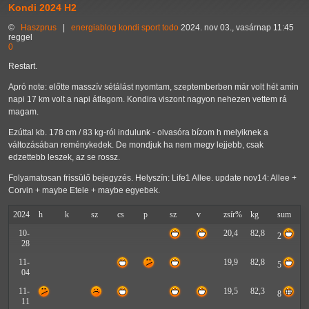
Kondi 2024 H2
©
Haszprus
|
energiablog
kondi
sport
todo
2024. nov 03., vasárnap 11:45
reggel
0
Restart.
Apró note: előtte masszív sétálást nyomtam, szeptemberben már volt hét amin
napi 17 km volt a napi átlagom. Kondira viszont nagyon nehezen vettem rá
magam.
Ezúttal kb. 178 cm / 83 kg-ról indulunk - olvasóra bízom h melyiknek a
változásában reménykedek. De mondjuk ha nem megy lejjebb, csak
edzettebb leszek, az se rossz.
Folyamatosan frissülő bejegyzés. Helyszín: Life1 Allee. update nov14: Allee +
Corvin + maybe Etele + maybe egyebek.
2024
h
k
sz
cs
p
sz
v
zsír%
kg
sum
10-
20,4
82,8
2
28
11-
19,9
82,8
5
04
11-
19,5
82,3
8
11