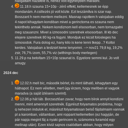
hallgattam hazafelé is, nehéz volt egyhelyben maradni.
11.18.h szauna 15+10p - zéró effekt, kellemesnek se épp
mondanám. A csillezés jó volt közte. Ezt leszámítva is szar nap.
Bosszant h nem mentem mellezni. Masnap rajottem h valojaban eddig
4 napot kihagytam kondiban mivel a gerinctorna es szauna nem
tekintheto annak. Nekem kondiznom kell elsosorban, nem tornazgatni
meg szauanzni. Mivel a izmosodni szeretnek elsosorban. Ill kb dec
elejere szeretnek 80 kg-ra fogyni. Mondjuk ez kicsit folosleges ha
izmosodok. Fura dolog ez, hany kilo is kene lenni tkepp...? Koltoi
kerdes. Valojaban a testzsirt kene lenyomni. --> nov21 79,8 kg, 19,2%
zsir, 76,7% izom, 55,7% viz (withings body merlegen)
11.29.p na betoltam 15+10p szaunat is. Egyelore semmi kul. Jo volt
amugy.
2024 dec
12.02.h mell bic, második bérlet, és mint látható, kihagytam egy
hátnapot. Ez nem véletlen, mert úgy érzem, hogy mellben el vagyok
maradva (a saját ízlésem szerint).
12.06.p hát láb. Borzasztóan zavar, hogy nem bírok annyit kondizni
menni, mint amennyit szeretnék. Egyrészt folyamatos probléma, hogy
q nehezen indulok el, másrészt folyamatosan belső fájdalmaim vannak
pl a karomban, vállamban, ami roppant kellemetlen (ez hagyján, de
pár napja megint fáj a nyaki gerincem is, számomra furamód egy
mellnap után). Ezen kívül sajnos csalódtam abban, hogy milyen