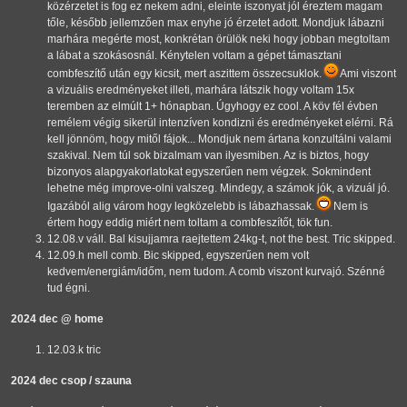
közérzetet is fog ez nekem adni, eleinte iszonyat jól éreztem magam
tőle, később jellemzően max enyhe jó érzetet adott. Mondjuk lábazni
marhára megérte most, konkrétan örülök neki hogy jobban megtoltam
a lábat a szokásosnál. Kénytelen voltam a gépet támasztani
combfeszítő után egy kicsit, mert aszittem összecsuklok.
Ami viszont
a vizuális eredményeket illeti, marhára látszik hogy voltam 15x
teremben az elmúlt 1+ hónapban. Úgyhogy ez cool. A köv fél évben
remélem végig sikerül intenzíven kondizni és eredményeket elérni. Rá
kell jönnöm, hogy mitől fájok... Mondjuk nem ártana konzultálni valami
szakival. Nem túl sok bizalmam van ilyesmiben. Az is biztos, hogy
bizonyos alapgyakorlatokat egyszerűen nem végzek. Sokmindent
lehetne még improve-olni valszeg. Mindegy, a számok jók, a vizuál jó.
Igazából alig várom hogy legközelebb is lábazhassak.
Nem is
értem hogy eddig miért nem toltam a combfeszítőt, tök fun.
12.08.v váll. Bal kisujjamra raejtettem 24kg-t, not the best. Tric skipped.
12.09.h mell comb. Bic skipped, egyszerűen nem volt
kedvem/energiám/időm, nem tudom. A comb viszont kurvajó. Szénné
tud égni.
2024 dec @ home
12.03.k tric
2024 dec csop / szauna