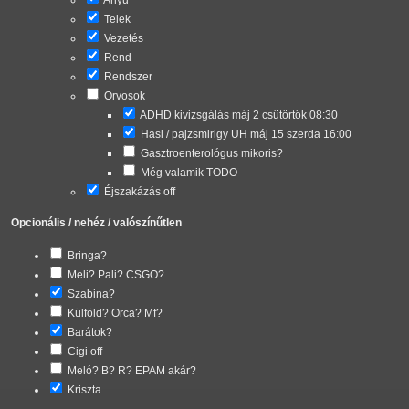
Telek
Vezetés
Rend
Rendszer
Orvosok
ADHD kivizsgálás máj 2 csütörtök 08:30
Hasi / pajzsmirigy UH máj 15 szerda 16:00
Gasztroenterológus mikoris?
Még valamik TODO
Éjszakázás off
Opcionális / nehéz / valószínűtlen
Bringa?
Meli? Pali? CSGO?
Szabina?
Külföld? Orca? Mf?
Barátok?
Cigi off
Meló? B? R? EPAM akár?
Kriszta