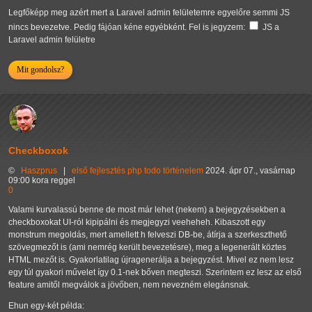
Legfőképp meg azért mert a Laravel admin felületemre egyelőre semmi JS
nincs bevezetve. Pedig fájóan kéne egyébként. Fel is jegyzem:
JS a
Laravel admin felületre
Mit gondolsz?
Checkboxok
©
Haszprus
|
első
fejlesztés
php
todo
történelem
2024. ápr 07., vasárnap
09:00 kora reggel
0
Valami kurvalassú benne de most már lehet (nekem) a bejegyzésekben a
checkboxokat UI-ról kipipálni és megjegyzi veeheheh. Kibaszott egy
monstrum megoldás, mert amellett h felveszi DB-be, átírja a szerkeszthető
szövegmezőt is (ami nemrég került bevezetésre), meg a legenerált köztes
HTML mezőt is. Gyakorlatilag újragenerálja a bejegyzést. Mivel ez nem lesz
egy túl gyakori művelet így 0.1-nek bőven megteszi. Szerintem ez lesz az első
feature amitől megválok a jövőben, nem nevezném elegánsnak.
Ehun egy-két példa: