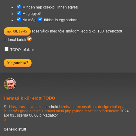
Minden nap csekkolj innen egyet!
Még egyet!
Na még!
többet is egy sorban!
ápr. 08. 19:45
sose válok meg tőle, imádom, eddig kb. 100 létrehozott
todonál tartok
TODO refaktor
Mit gondolsz?
Harmadik kör előtt TODO
©
Haszprus
|
amazon
android
biznisz
coreconsult
css
design
első
epam
fejlesztés
google
interjú
laravel
meló
php
python
react
todo
történelem
2024.
ápr 03., szerda 06:00 pirkadatkor
0
Generic stuff