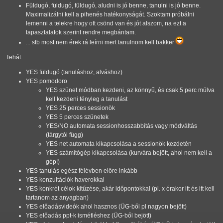
Füldugó, füldugó, füldugó, aludni is jó benne, tanulni is jó benne.
Maximalizálni kell a pihenés hatékonyságát. Szoktam próbálni
lemenni a telekre hogy ott csönd van és jót alszom, na ezt a
tapasztalatok szerint rendre megbántam.
... stb most nem érek rá leírni mert tanulnom kell bakker
Tehát:
YES füldugó (tanuláshoz, alváshoz)
YES pomodoro
YES szünet módban kezdeni, az könnyű, és csak 5 perc múlva
kell kezdeni tényleg a tanulást
YES 25 perces sessionök
YES 5 perces szünetek
YES/NO automata sessionhosszabbítás vagy módváltás
(tárgytól függ)
YES net automata kikapcsolása a sessionök kezdetén
YES számítógép kikapcsolása (kurvára bejött, ahol nem kell a
gép!)
YES tanulás egész félévben előre inkább
YES konzultációk haverokkal
YES konkrét célok kitűzése, akár időpontokkal (pl. x órakor itt és itt kell
tartanom az anyagban)
YES előadásvideók ahol hasznos (ÜG-ből pl nagyon bejött)
YES előadás ppt-k ismétléshez (ÜG-ből bejött)