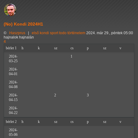
(No) Kondi 2024H1
©
Haszprus
|
első
kondi
sport
todo
történelem
2024. már 29., péntek 05:00
hajnalok hajnalán
4
bérlet 1
h
k
sz
cs
p
sz
v
2024-
1
03-25
2024-
04-01
2024-
04-08
2024-
2
3
04-15
2024-
04-22
bérlet 2
h
k
sz
cs
p
sz
v
2024-
05-06