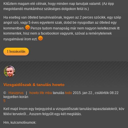
Kitűztem magam elé célnak, hogy minden nap tanuljak valamit. (Az épp
megoldandó munkámhoz szükséges dolgokon felül is.)
Ha esetleg van ötleted tanulnivalónak, legyen az 2 perces szócikk, egy szép
angol szó, vagy 5 éves egyetemi szak, dobd be nyugodtan az ötleted egy
kommentben.
Persze tudom manapság már nem nagyon keletkeznek itt
kommentek, hisz nem a facebookon vagyunk, szóval a reménytelenek
nyugalmával írom ezt.
1 hozzászólás
Vizsgaidőszak & tanulás howto
©
Haszprus
|
howto
life
mba
tanulás
todo
2015. jan 22., csütörtök 08:22
kegyetlen korán
5
Kell majd írnom egy bejegyzést a vizsgaidőszaki tanulási tapasztalatokról, köv
félévi tervekről... Asszem felgyűlt egy-két meglátás.
Hm, kulcsmotívumok: