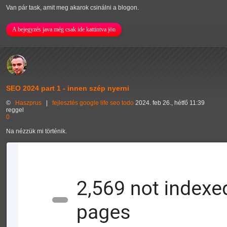
Van pár task, amit meg akarok csinálni a blogon.
A bejegyzés java még csak ide kattintva jön
SEO 2024 part 1 - innen szép nyerni
©
Haszprus
|
fejlesztés
google
life
seo
todo
2024. feb 26., hétfő 11:39
reggel
0
Na nézzük mi történik.