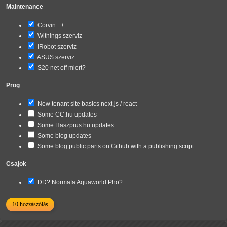
Maintenance
Corvin ++
Withings szerviz
IRobot szerviz
ASUS szerviz
S20 net off miert?
Prog
New tenant site basics next.js / react
Some CC.hu updates
Some Haszprus.hu updates
Some blog updates
Some blog public parts on Github with a publishing script
Csajok
DD? Normafa Aquaworld Pho?
10 hozzászólás