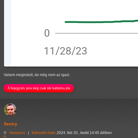
Valami megindult, de még nem az igazi.
A bejegyzés java még csak ide kattintva jön
Sentry
©
Haszprus
|
fejlesztés
todo
2024. feb 20., kedd 14:45 délben
0