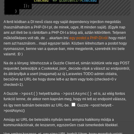
'checked'
=>
$contents
->
checked
]
)
;
}
A fenti kódban a DI nevű class egy saját dependency injection megoldás
(használhatnám a PHP-DI-t pl, de minek, ugye, itt minden saját). (Egyik nap
ami azt illeti be is rántottam a PHP-DI-t a blog alá, aztán kitöröltem. Teljesen
működőképes volt stb, de ... akartam írni
egy postot a PHP-DI-ról
hogy miért
nem azt használom... majd egyszer talán. Közben létrehoztam a postot hogy
nyomasszon, benne van a queue-ban, mire megjelenik, szeretnék írni bele
valamit. :Đ )
Na de a lényeg: létrehozzuk a Guzzle Client-et, simán küldünk vele egy POST
requestet, belesütjük a Cookiekat, json_decode-oljuk a választ az endpointról,
és átirányítjuk a usert (magamat) az új Laraveles TODO admin oldalra,
becsűrve az URL-be hogy done lett-e az item vagy todo (checked=0 v
checked=1).
A Guzzle
->post()
helyett tudna
->postAsync()
-et is, az elég fontos
funkció lenne, de akkor nem kapnám meg, hogy mi lett az endpoint válasza,
és így nem tudnám belesütni az URL-be.
Guzzle ->post helyett -
>postAsync()
Amúgy az URL-be belesütés nyilván nem annyira hatékony módja a
kommunikációnak, de leszarom, egyszerűen csak ismerkedek libekkel.