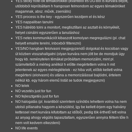
YES sticky note-ok témakörökkel (kvantiból és ÜG-ből is kurvára bejött,
utóbbiból kipróbáltam h hangosan felmondom az egyes témaköröket
magamnak, absz. műxik, zseniális)
YES process is the key - egyszerűen kezdjem el és kész
YES nappaliban tanulni
YES hátrébb tolni a monitort, megtisztítani az asztalt és környékét,
helyet csinálni egyszerűen a tanuláshoz
YES netes kommunikációt kibaszott komolyan megregulázni (pl. chat
helyett emailre terelni, inboxból filterezni)
YES/NO hangban felolvasni megjegyzendő dolgokat és kocsiban vagy
út közben visszahallgatni (olyan kurvára nem jött be de mondjuk úgy
hogy kb. reménytelen témákat próbáltam memorizálni, mint pl.
számvitelből a mérleg anélkül h előtte megértettem volna h mit
jelentenek az egyes mérlegtételek - ez hiba volt, előbb kellett volna
megérteni (elolvasni) és utána a memorizálással bajlódni, értelem
nélkül kb. egy három elemű listát se tudok megjegyezni)
NO telek
NO vezetés just for fun
NO fejlesztgetés just for fun
NO halogatás (pl. kvantiból szerintem színötös lehettem volna ha nem
utolsó pillanatra hagyom a készülést, így be kellett érjem egy halvány
kettessel mert kurvára kifutottam az időből, pedig tök érthető lett volna
az anyag ahogy végülis tapasztaltam, egyszerűen annyira féltem tőle h
nem volt kedvem elkezdeni)
NO life events