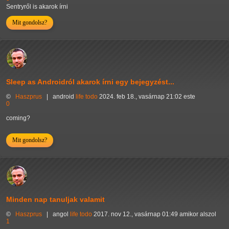
Sentryről is akarok írni
Mit gondolsz?
Sleep as Androidról akarok írni egy bejegyzést...
©
Haszprus
|
android
life
todo
2024. feb 18., vasárnap 21:02 este
0
coming?
Mit gondolsz?
Minden nap tanuljak valamit
©
Haszprus
|
angol
life
todo
2017. nov 12., vasárnap 01:49 amikor alszol
1