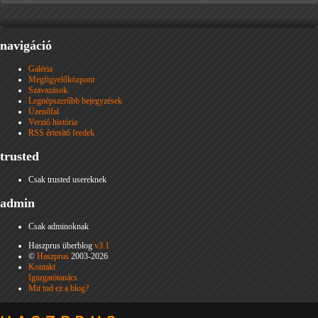
navigáció
Galéria
Megfigyelőközpont
Szavazások
Legnépszerűbb bejegyzések
Üzenőfal
Verzió história
RSS értesítő feedek
trusted
Csak trusted usereknek
admin
Csak adminoknak
Haszprus überblog
v3.1
©
Haszprus
2003-2026
Kontakt
Igazgatótanács
Mit tud ez a blog?