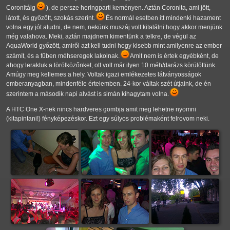
Coronitáig
), de persze heringparti keményen. Aztán Coronita, ami jött,
látott, és győzött, szokás szerint.
És normál esetben itt mindenki hazament
volna egy jót aludni, de nem, nekünk muszáj volt kitalálni hogy akkor menjünk
még valahova. Meki, aztán majdnem kimentünk a telkre, de végül az
AquaWorld győzött, amiről azt kell tudni hogy kisebb mint amilyenre az ember
számít, és a fűben méhseregek lakolnak.
Amit nem is értek egyébként, de
ahogy leraktuk a törölközőnket, ott volt már ilyen 10 méh/darázs körülöttünk.
Amúgy meg kellemes a hely. Voltak igazi emlékezetes látványosságok
emberanyagban, mindenféle értelemben. 24-kor váltak szét útjaink, de én
szerintem a második napi alvást is simán kihagytam volna.
A HTC One X-nek nincs hardveres gombja amit meg lehetne nyomni
(kitapintani!) fényképezéskor. Ezt egy súlyos problémaként felrovom neki.