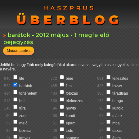
HASZPRUS
HASZPRUS
ÜBERBLOG
ÜBERBLOG
barátok - 2012 május - 1 megfelelő
bejegyzés
Mutass mindent
Jelöld be, hogy főbb mely kategóriákat akarod olvasni, vagy ha csak egyet: kattints
a nevére.
940
life
772
bme
691
fejlesztés
538
barátok
465
film
436
hwsw
414
történelem
403
fotózás
305
fáradtság
218
buli
160
élelmezés
153
bringa
148
túra
96
howto
90
külföld
90
zene
68
kondi
68
mátrix
52
meló
51
epam
34
mba
32
biznisz
26
todo
24
úszás
21
labvez
20
sanoma
16
álom