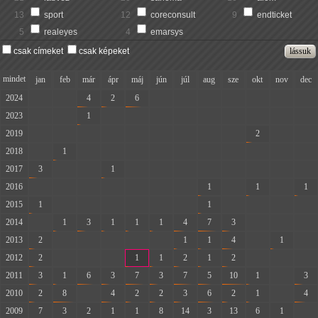
13
sport
12
coreconsult
9
endticket
5
realeyes
4
emarsys
csak címeket
csak képeket
mindet
jan
feb
már
ápr
máj
jún
júl
aug
sze
okt
nov
dec
2024
-
-
4
2
6
-
-
-
-
-
-
-
2023
-
-
1
-
-
-
-
-
-
-
-
-
2019
-
-
-
-
-
-
-
-
-
2
-
-
2018
-
1
-
-
-
-
-
-
-
-
-
-
2017
3
-
-
1
-
-
-
-
-
-
-
-
2016
-
-
-
-
-
-
-
1
-
1
-
1
2015
1
-
-
-
-
-
-
1
-
-
-
-
2014
-
1
3
1
1
1
4
7
3
-
-
-
2013
2
-
-
-
-
-
1
1
4
-
1
-
2012
2
-
-
-
1
1
2
1
2
-
-
-
2011
3
1
6
3
7
3
7
5
10
1
-
3
2010
2
8
-
4
2
2
3
6
2
1
-
4
2009
7
3
2
1
1
8
14
3
13
6
1
-