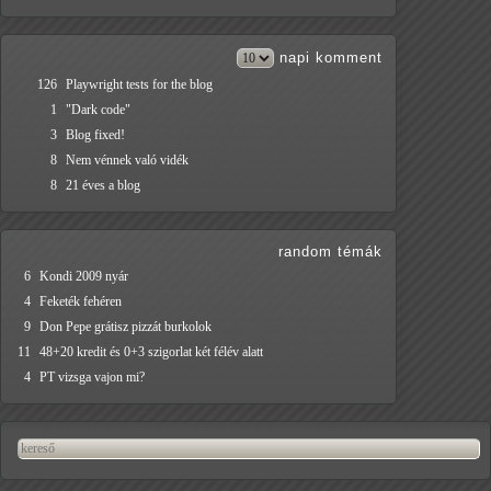
napi
komment
126
Playwright tests for the blog
1
"Dark code"
3
Blog fixed!
8
Nem vénnek való vidék
8
21 éves a blog
random témák
6
Kondi 2009 nyár
4
Feketék fehéren
9
Don Pepe grátisz pizzát burkolok
11
48+20 kredit és 0+3 szigorlat két félév alatt
4
PT vizsga vajon mi?