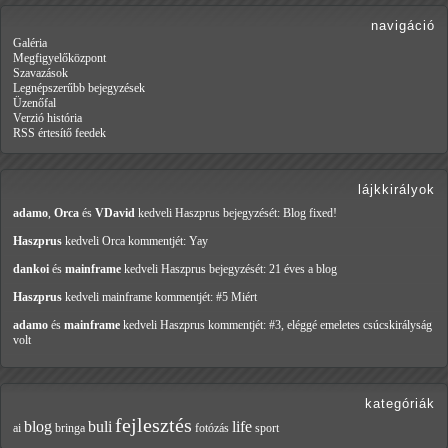
navigáció
Galéria
Megfigyelőközpont
Szavazások
Legnépszerűbb bejegyzések
Üzenőfal
Verzió história
RSS értesítő feedek
lájkkirályok
adamo
,
Orca
és
VDavid
kedveli Haszprus
bejegyzését: Blog fixed!
Haszprus
kedveli Orca
kommentjét: Yay
dankoi
és
mainframe
kedveli Haszprus
bejegyzését: 21 éves a blog
Haszprus
kedveli mainframe
kommentjét: #5 Miért
adamo
és
mainframe
kedveli Haszprus
kommentjét: #3, eléggé emeletes csúcskirályság
volt
kategóriák
fejlesztés
blog
buli
life
ai
bringa
fotózás
sport