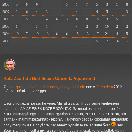
2008
3
8
6
-
-
3
1
7
5
3
1
8
2007
2
6
4
3
-
1
4
-
4
5
1
3
2006
-
5
1
4
6
3
8
8
15
3
5
-
2005
1
-
3
1
-
-
4
2
3
10
2
2
2004
10
7
10
13
6
6
15
13
17
24
4
5
2003
-
-
-
-
-
-
-
-
5
7
16
14
Kata Zsolt Up Bed Beach Coronita Aquaworld
©
Haszprus
|
barátok
buli
energiablog
mobilfotó
one x
történelem
2012.
máj 28., hétfő 11:37 reggel
2
Elég jól jött ez a hosszú hétvége. Már alig vártam hogy végre kipihenjem
magamat. ÁM AZ ÉGIEK KÖZBE SZÓLTAK. Szombat este megünnepeltük
Kata szülinapját egy lájtos alapozgatással Zsolttal, elindultunk az Up!-ba, ami
zártnak - mármint bezártnak - bizonyult, úgyhogy csodák csodájára elfogadták
hogy menjünk a Hajógyárira, bár ehhez nyilván le kellett itatni őket.
Bed
Beach, ami nem volt annyira szar (főleg hogy már csak két órát kellett kibírni