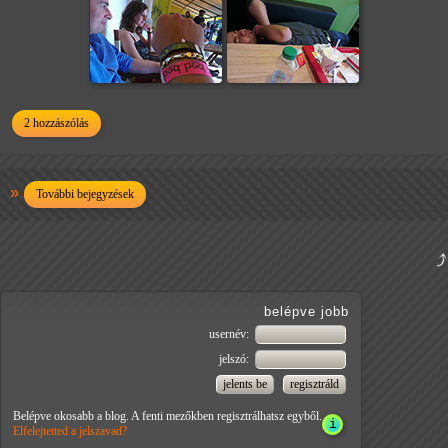
2 hozzászólás
További bejegyzések
belépve jobb
usernév:
jelszó:
Belépve okosabb a blog. A fenti mezőkben regisztrálhatsz egyből.
Elfelejtetted a jelszavad?