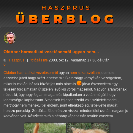
HASZPRUS
HASZPRUS
ÜBERBLOG
ÜBERBLOG
Október harmadikai vezetésemről ugyan nem…
©
Haszprus
|
fotózás
life
2003. okt 12., vasárnap 17:36 délután
0
Október harmadikai vezetésemről
ugyan
nem sokat szóltam
, de most
eszembe jutott hogy azért lehetne mit. Biatorbágy környékén vezetgettem,
mikor is családi házak között [ott más nincs is
járva észrevettem egy
teljesen forgalmatlan út szélén levő kis vörös macsekot. Nagyon aranyosnak
nézett ki, úgyhogy fogtam magam és kipattantam a volán mögül, hogy
lencsevégre kaphassam. A macsek teljesen szelíd volt, született modell,
merthogy nem menekült el előlem, pont ellenkezőleg, tette-vette magát
hosszú percekig. Gördült a fűben össze-vissza, mindenfélét csinált, nagyon jó
kedvében volt. Készítettem róla néhány képet aztán tovább eveztem...