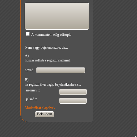
A kommentem elég offtopic
Nem vagy bejelentkezve, de...
A)
hozzászólhatsz regisztrálatlanul...
neved:
B)
ha regisztrálva vagy, bejelentkezhetsz...
usernév ::
jelszó ::
Moderálási alapelvek