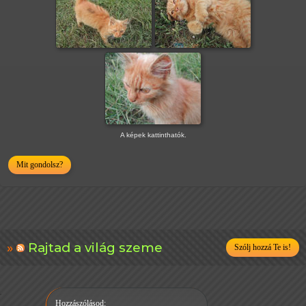
A képek kattinthatók.
Mit gondolsz?
Rajtad a világ szeme
Szólj hozzá Te is!
Hozzászólásod: