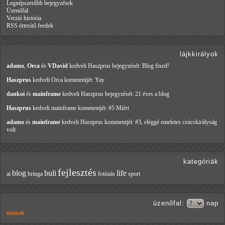
Legnépszerűbb bejegyzések
Üzenőfal
Verzió história
RSS értesítő feedek
lájkkirályok
adamo
,
Orca
és
VDavid
kedveli Haszprus
bejegyzését: Blog fixed!
Haszprus
kedveli Orca
kommentjét: Yay
dankoi
és
mainframe
kedveli Haszprus
bejegyzését: 21 éves a blog
Haszprus
kedveli mainframe
kommentjét: #5 Miért
adamo
és
mainframe
kedveli Haszprus
kommentjét: #3, eléggé emeletes csúcskirályság
volt
kategóriák
fejlesztés
blog
buli
life
ai
bringa
fotózás
sport
üzenőfal
:
nap
üzenek