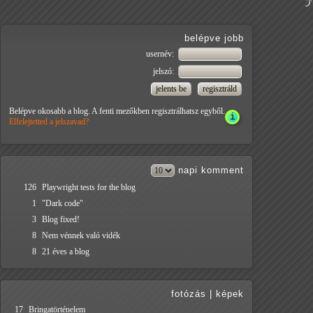
belépve jobb
usernév:
jelszó:
Belépve okosabb a blog. A fenti mezőkben regisztrálhatsz egyből.
Elfelejtetted a jelszavad?
napi
komment
126
Playwright tests for the blog
1
"Dark code"
3
Blog fixed!
8
Nem vénnek való vidék
8
21 éves a blog
fotózás
|
képek
17
Bringatörténelem