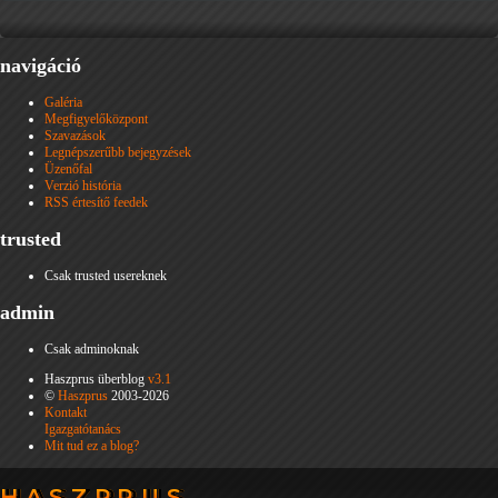
navigáció
Galéria
Megfigyelőközpont
Szavazások
Legnépszerűbb bejegyzések
Üzenőfal
Verzió história
RSS értesítő feedek
trusted
Csak trusted usereknek
admin
Csak adminoknak
Haszprus überblog
v3.1
©
Haszprus
2003-2026
Kontakt
Igazgatótanács
Mit tud ez a blog?
HASZPRUS
HASZPRUS