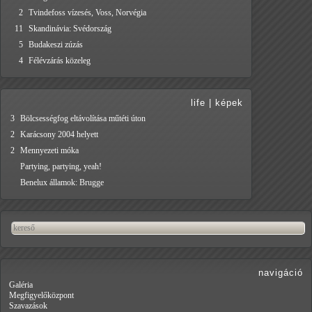
2
Tvindefoss vízesés, Voss, Norvégia
11
Skandinávia: Svédország
5
Budakeszi zúzás
4
Félévzárás közeleg
life
|
képek
3
Bölcsességfog eltávolítása műtéti úton
2
Karácsony 2004 helyett
2
Mennyezeti móka
Partying, partying, yeah!
Benelux államok: Brugge
navigáció
Galéria
Megfigyelőközpont
Szavazások