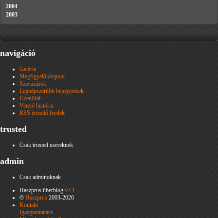
2004
2003
navigáció
Galéria
Megfigyelőközpont
Szavazások
Legnépszerűbb bejegyzések
Üzenőfal
Verzió história
RSS értesítő feedek
trusted
Csak trusted usereknek
admin
Csak adminoknak
Haszprus überblog
v3.1
©
Haszprus
2003-2026
Kontakt
Igazgatótanács