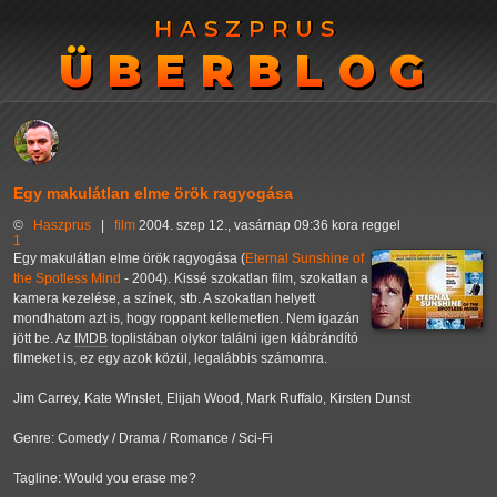
HASZPRUS
HASZPRUS
ÜBERBLOG
ÜBERBLOG
Egy makulátlan elme örök ragyogása
©
Haszprus
|
film
2004. szep 12., vasárnap 09:36 kora reggel
1
Egy makulátlan elme örök ragyogása (
Eternal Sunshine of
the Spotless Mind
- 2004). Kissé szokatlan film, szokatlan a
kamera kezelése, a színek, stb. A szokatlan helyett
mondhatom azt is, hogy roppant kellemetlen. Nem igazán
jött be. Az
IMDB
toplistában olykor találni igen kiábrándító
filmeket is, ez egy azok közül, legalábbis számomra.
Jim Carrey, Kate Winslet, Elijah Wood, Mark Ruffalo, Kirsten Dunst
Genre: Comedy / Drama / Romance / Sci-Fi
Tagline: Would you erase me?