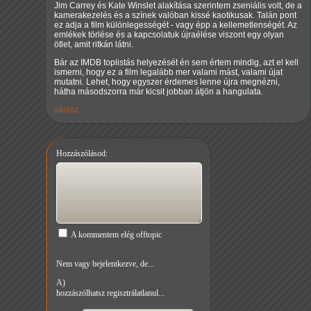
Jim Carrey és Kate Winslet alakítása szerintem zseniális volt, de a
kamerakezelés és a színek valóban kissé kaotikusak. Talán pont
ez adja a film különlegességét - vagy épp a kellemetlenségét. Az
emlékek törlése és a kapcsolatuk újraélése viszont egy olyan
ötlet, amit ritkán látni.
Bár az IMDB toplistás helyezését én sem értem mindig, azt el kell
ismerni, hogy ez a film legalább mer valami mást, valami újat
mutatni. Lehet, hogy egyszer érdemes lenne újra megnézni,
hátha másodszorra már kicsit jobban átjön a hangulata.
válasz
Hozzászólásod:
A kommentem elég offtopic
Nem vagy bejelentkezve, de...
A)
hozzászólhatsz regisztrálatlanul...