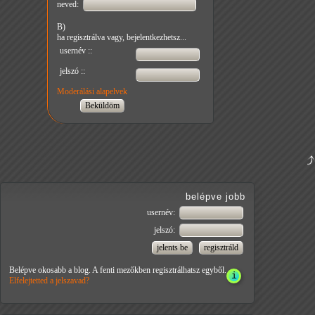
neved:
B)
ha regisztrálva vagy, bejelentkezhetsz...
usernév ::
jelszó ::
Moderálási alapelvek
belépve jobb
usernév:
jelszó:
Belépve okosabb a blog. A fenti mezőkben regisztrálhatsz egyből.
Elfelejtetted a jelszavad?