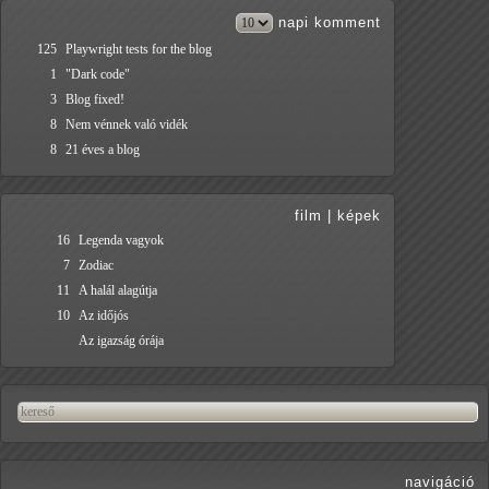
napi
komment
125
Playwright tests for the blog
1
"Dark code"
3
Blog fixed!
8
Nem vénnek való vidék
8
21 éves a blog
film
|
képek
16
Legenda vagyok
7
Zodiac
11
A halál alagútja
10
Az időjós
Az igazság órája
navigáció