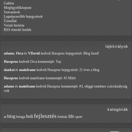
Galéria
Megfigyelőközpont
Szavazások
Legnépszerűbb bejegyzések
Üzenőfal
Verzió história
RSS értesítő feedek
lájkkirályok
adamo
,
Orca
és
VDavid
kedveli Haszprus
bejegyzését: Blog fixed!
Haszprus
kedveli Orca
kommentjét: Yay
dankoi
és
mainframe
kedveli Haszprus
bejegyzését: 21 éves a blog
Haszprus
kedveli mainframe
kommentjét: #5 Miért
adamo
és
mainframe
kedveli Haszprus
kommentjét: #3, eléggé emeletes csúcskirályság
volt
kategóriák
fejlesztés
blog
buli
life
ai
bringa
fotózás
sport