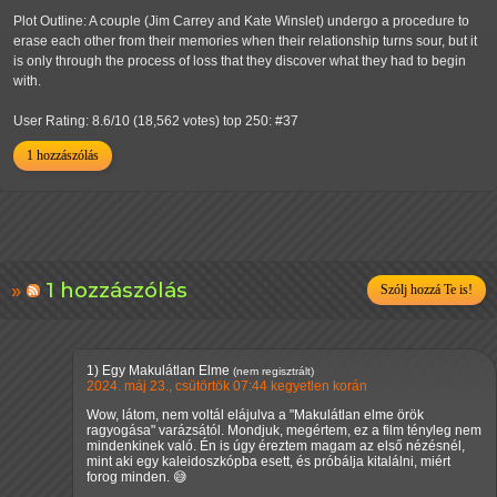
Plot Outline: A couple (Jim Carrey and Kate Winslet) undergo a procedure to
erase each other from their memories when their relationship turns sour, but it
is only through the process of loss that they discover what they had to begin
with.
User Rating: 8.6/10 (18,562 votes) top 250: #37
1 hozzászólás
1 hozzászólás
Szólj hozzá Te is!
1)
Egy Makulátlan Elme
(nem regisztrált)
2024. máj 23., csütörtök 07:44 kegyetlen korán
Wow, látom, nem voltál elájulva a "Makulátlan elme örök
ragyogása" varázsától. Mondjuk, megértem, ez a film tényleg nem
mindenkinek való. Én is úgy éreztem magam az első nézésnél,
mint aki egy kaleidoszkópba esett, és próbálja kitalálni, miért
forog minden. 😅