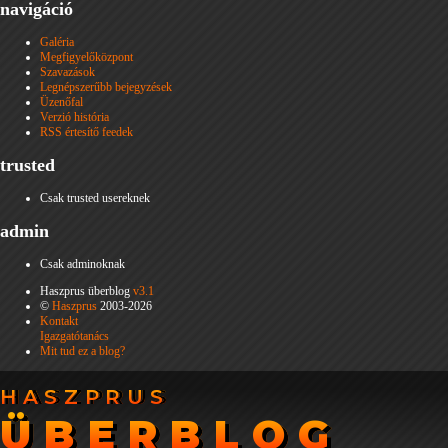
navigáció
Galéria
Megfigyelőközpont
Szavazások
Legnépszerűbb bejegyzések
Üzenőfal
Verzió história
RSS értesítő feedek
trusted
Csak trusted usereknek
admin
Csak adminoknak
Haszprus überblog
v3.1
©
Haszprus
2003-2026
Kontakt
Igazgatótanács
Mit tud ez a blog?
HASZPRUS
HASZPRUS
ÜBERBLOG
ÜBERBLOG