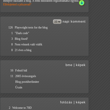
Belépve okosabb a blog. A fenti mezőkben regisztrálhatsz egyből.
Elfelejtetted a jelszavad?
napi
komment
126
Playwright tests for the blog
1
"Dark code"
3
Blog fixed!
8
Nem vénnek való vidék
8
21 éves a blog
bme
|
képek
16
Felező bál
11
2005 évösszegzés
Blog postüberlimiter
Úszás
fotózás
|
képek
2
Welcome to 70D