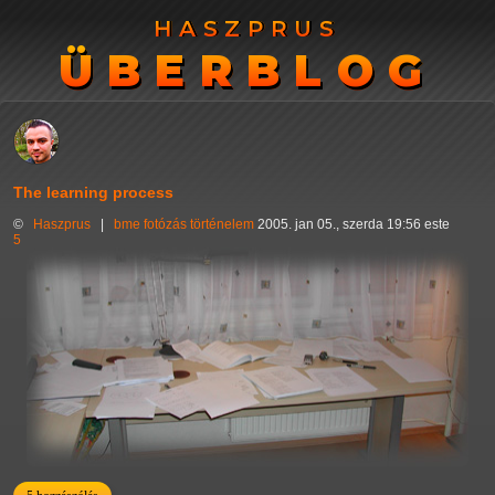
HASZPRUS
HASZPRUS
ÜBERBLOG
ÜBERBLOG
The learning process
©
Haszprus
|
bme
fotózás
történelem
2005. jan 05., szerda 19:56 este
5