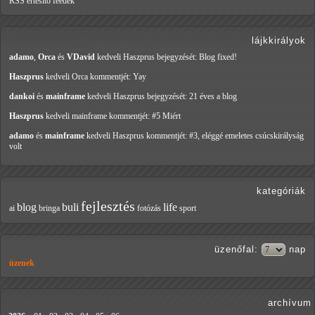
RSS értesítő feedek
lájkkirályok
adamo
,
Orca
és
VDavid
kedveli Haszprus
bejegyzését: Blog fixed!
Haszprus
kedveli Orca
kommentjét: Yay
dankoi
és
mainframe
kedveli Haszprus
bejegyzését: 21 éves a blog
Haszprus
kedveli mainframe
kommentjét: #5 Miért
adamo
és
mainframe
kedveli Haszprus
kommentjét: #3, eléggé emeletes csúcskirályság
volt
kategóriák
fejlesztés
blog
buli
life
ai
bringa
fotózás
sport
üzenőfal
:
nap
üzenek
archívum