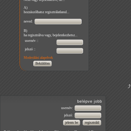
A)
hozzászólhatsz regisztrálatlanul...
neved:
B)
ha regisztrálva vagy, bejelentkezhetsz...
usernév ::
jelszó ::
Moderálási alapelvek
belépve jobb
usernév:
jelszó: