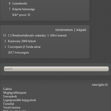
8
Lemezborító
7
Képeim biztonsága
Kib* power :D
történelem
|
képek
15
1.2 Rendszerfejlesztés szakirány: 1. félévi órarend
2
Karácsony 2004 helyett
1
Csocsóparti @ Szóda udvar
2017 évösszegzés
navigáció
Galéria
Megfigyelőközpont
Szavazások
Legnépszerűbb bejegyzések
Üzenőfal
Verzió história