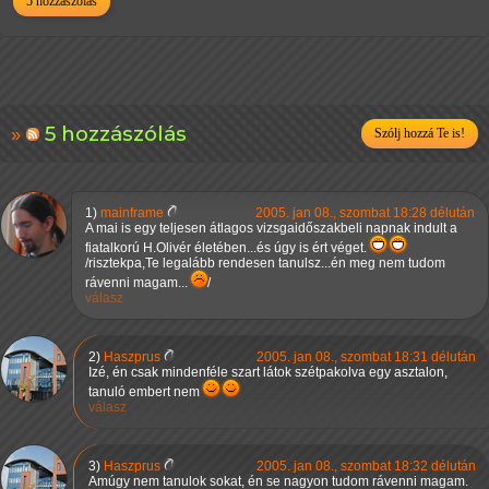
5 hozzászólás
5 hozzászólás
Szólj hozzá Te is!
1)
mainframe
2005. jan 08., szombat 18:28 délután
A mai is egy teljesen átlagos vizsgaidőszakbeli napnak indult a
fiatalkorú H.Olivér életében...és úgy is ért véget.
/risztekpa,Te legalább rendesen tanulsz...én meg nem tudom
rávenni magam...
/
válasz
2)
Haszprus
2005. jan 08., szombat 18:31 délután
Izé, én csak mindenféle szart látok szétpakolva egy asztalon,
tanuló embert nem
válasz
3)
Haszprus
2005. jan 08., szombat 18:32 délután
Amúgy nem tanulok sokat, én se nagyon tudom rávenni magam.