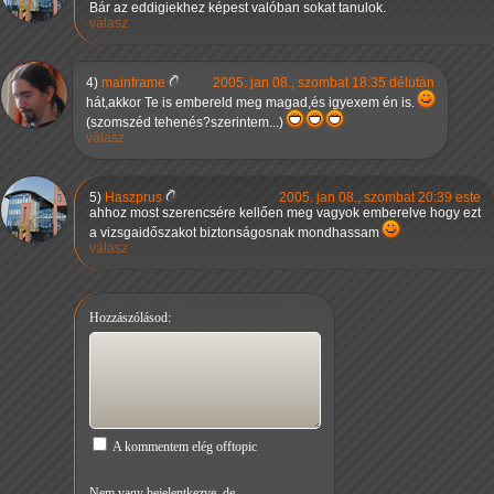
Bár az eddigiekhez képest valóban sokat tanulok.
válasz
4)
mainframe
2005. jan 08., szombat 18:35 délután
hát,akkor Te is embereld meg magad,és igyexem én is.
(szomszéd tehenés?szerintem...)
válasz
5)
Haszprus
2005. jan 08., szombat 20:39 este
ahhoz most szerencsére kellően meg vagyok emberelve hogy ezt
a vizsgaidőszakot biztonságosnak mondhassam
válasz
Hozzászólásod:
A kommentem elég offtopic
Nem vagy bejelentkezve, de...