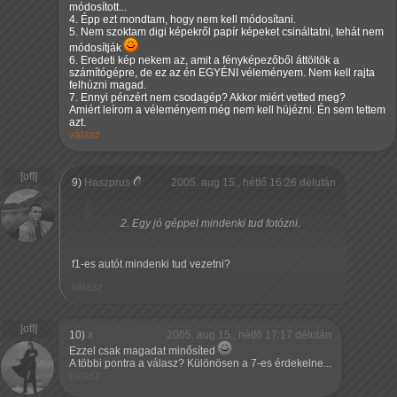
módosított...
4. Épp ezt mondtam, hogy nem kell módosítani.
5. Nem szoktam digi képekről papír képeket csináltatni, tehát nem
módosítják
6. Eredeti kép nekem az, amit a fényképezőből áttöltök a
számítógépre, de ez az én EGYÉNI véleményem. Nem kell rajta
felhúzni magad.
7. Ennyi pénzért nem csodagép? Akkor miért vetted meg?
Amiért leírom a véleményem még nem kell hüjézni. Én sem tettem
azt.
válasz
9)
Haszprus
2005. aug 15., hétfő 16:26 délután
Egy jó géppel mindenki tud fotózni.
f1-es autót mindenki tud vezetni?
válasz
10)
x
2005. aug 15., hétfő 17:17 délután
Ezzel csak magadat minősíted
A többi pontra a válasz? Különösen a 7-es érdekelne...
válasz