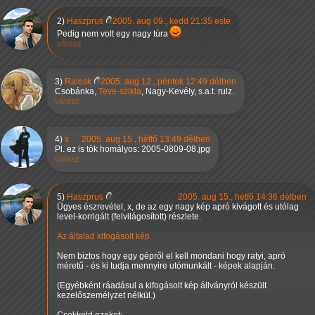
2)
Haszprus
2005. aug 09., kedd 21:35 este
Pedig nem volt egy nagy túra
válasz
3)
Ralesk
2005. aug 12., péntek 12:49 délben
Csobánka,
Teve‐szikla
, Nagy‐Kevély, s.a.t. rulz.
válasz
4)
x
2005. aug 15., hétfő 13:49 délben
Pl. ez is tök homályos: 2005-0809-08.jpg
válasz
5)
Haszprus
2005. aug 15., hétfő 14:36 délben
Ügyes észrevétel, x, de az egy nagy kép apró kivágott és utólag
level-korrigált (felvilágosított) részlete.
Az általad kifogásolt kép
Nem biztos hogy egy gépről el kell mondani hogy ratyi, apró
méretű - és ki tudja mennyire utómunkált - képek alapján.
(Egyébként ráadásul a kifogásolt kép állványról készült
kezelőszemélyzet nélkül.)