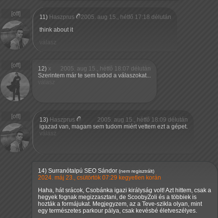
11)
Haszprus
2005. aug 15., hétfő 17:18 délután
think about it
válasz
12)
x
2005. aug 15., hétfő 18:07 délután
Szerintem már te sem tudod a válaszokat...
válasz
13)
Haszprus
2005. aug 15., hétfő 18:09 délután
igazad van, magam sem tudom miért vettem ezt a gépet.
válasz
14)
Surranótalpú SEO Sándor
(nem regisztrált)
2024. máj 23., csütörtök 07:29 kegyetlen korán
Haha, hát srácok, Csobánka igazi királyság volt! Azt hittem, csak a
hegyek fognak megizzasztani, de ScoobyZoli és a többiek is
hozták a formájukat. Megjegyzem, az a Teve-szikla olyan, mint
egy természetes parkour pálya, csak kevésbé életveszélyes.