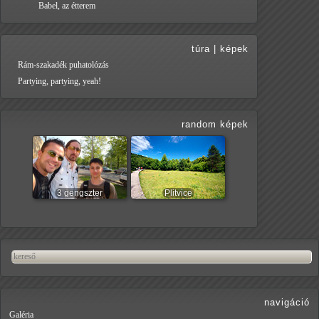
Babel, az étterem
túra
|
képek
Rám-szakadék puhatolózás
Partying, partying, yeah!
random képek
3 gengszter
Plitvice
navigáció
Galéria