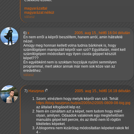
Csekkold ezeket:
magyarázattal
magyarázat nélkül
válasz
6)
x
2005. aug 15., hétfő 16:04 délután
Én nem erről a képről beszéltem, hanem arról, amin hátrafelé
nézel.
Amúgy meg honnan kellett volna tudnia bárkinek is, hogy
számítógépen manipulált képről van szó? Egyáltalán, miért kell
számítógépen módosítani egy ilyen csoda géppel készült
képet???
Én egyébként nem is szoktam hozzájuk nyúlni semmilyen
programmal, mert akkor annak már nem sok köze van az
eredetihez.
válasz
7)
Haszprus
2005. aug 15., hétfő 16:18 délután
Szorri, elnéztem hogy melyik képről van szó. Tehát
https://blog.haszprus.hu/pix/2005h2/2005-0809-08-big.jpg
az általad kifogásolt kép ez.
Nem én csináltam azt a képet, nem tudom hogy miért
olyan, amilyen. Odaadok valakinek egy meglehetősen
manuális gépet két percre, és az illető nem lő rögtön
tökéletes képeket.
A blogomra nem kizárólag módosítatlan képeket rakok fel
4 -