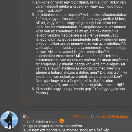
amikor előhívnak egy fotót filmről, kémiai úton, akkor van
valami default értéke a képeknek, vagy attól függ hogy
hogy hívják elő?
mit tekintesz eredeti képnek? Azt, amikor fullautomatában
fotózok, vagy amikor portré módban, vagy amikor M-ben,
AF-fel, vagy MF-fel, vagy mégis mely funkciókat tekinted
legálisan használhatónak, és illegálisnak? Mi az aminek
köze van az eredetihez, és mi az, aminek nincs? Ha
lejjebb veszem még gépen a kép fényességét, vagy
feljebb tolom az isot és mindenféle pöttyök jelennek meg
a képen, akkor annak mennyi köze van az eredetihez? A
valóságban nem látok zajt a szememmel, a képen mégis
ott van. Akkor ez valami illegális módosítás? Mit
tekinthetünk eredetinek? Mi van ha én mást tekintek
eredetinek? Mi van ha raw-ba fotózok, és itthon átállítom a
fehéregyensúlyt mielőtt jpeggé konvertálom a képet? Mi
van ha a rawon átállítom az expozíciót, meg ilyesmit?
Eléggé a határon mozog a dolog, nem? Digitális technika
esetén hol van neked az eredeti, és a manipulált kép?
Nem gáz hogy már a fényképező is digitális úton
manipulálja azt, ami belékerült az objektíven keresztül?
Ki mondta hogy ez egy "csoda gép"? (Amúgy egy szóba
írandó.)
válasz
8)
x
2005. aug 15., hétfő 16:25 délután
1. Ismét hibás a linked
2. Egy jó géppel mindenki tud fotózni.
3. Én nem ezt mondtam, te modtad, hogy az előző kép