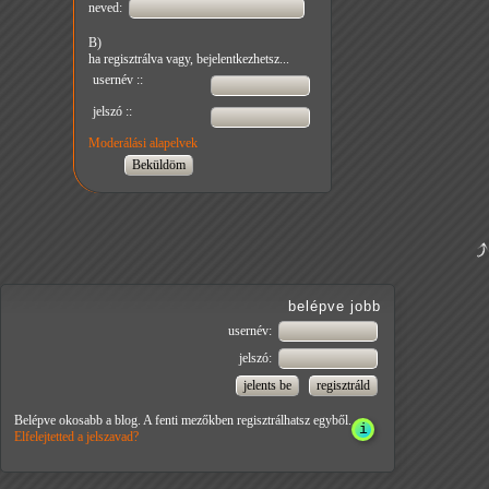
neved:
B)
ha regisztrálva vagy, bejelentkezhetsz...
usernév ::
jelszó ::
Moderálási alapelvek
belépve jobb
usernév:
jelszó:
Belépve okosabb a blog. A fenti mezőkben regisztrálhatsz egyből.
Elfelejtetted a jelszavad?