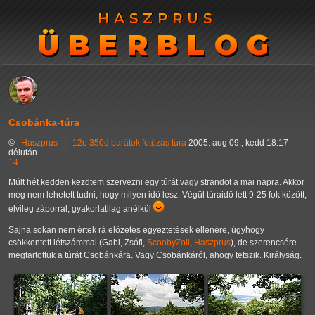
HASZPRUS
HASZPRUS
ÜBERBLOG
ÜBERBLOG
Csobánka-túra
©
Haszprus
|
12e
350d
barátok
fotózás
túra
2005. aug 09., kedd 18:17
délután
14
Múlt hét kedden kezdtem szervezni egy túrát vagy strandot a mai napra. Akkor
még nem lehetett tudni, hogy milyen idő lesz. Végül túraidő lett 9-25 fok között,
elvileg záporral, gyakorlatilag anélkül
Sajna sokan nem értek rá előzetes egyeztetések ellenére, úgyhogy
csökkentett létszámmal (Gabi, Zsófi,
ScoobyZoli
,
Haszprus
), de szerencsére
megtartottuk a túrát Csobánkára. Vagy Csobánkáról, ahogy tetszik. Királyság.