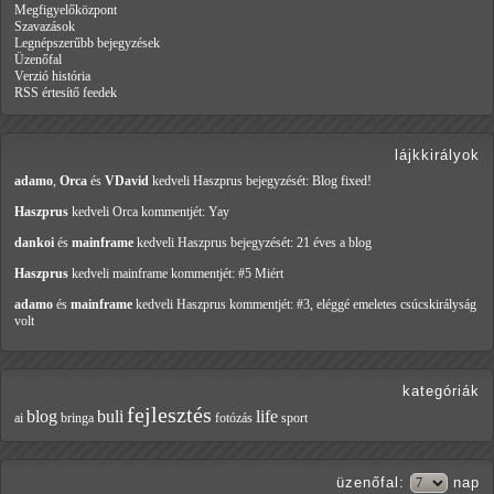
Megfigyelőközpont
Szavazások
Legnépszerűbb bejegyzések
Üzenőfal
Verzió história
RSS értesítő feedek
lájkkirályok
adamo
,
Orca
és
VDavid
kedveli Haszprus
bejegyzését: Blog fixed!
Haszprus
kedveli Orca
kommentjét: Yay
dankoi
és
mainframe
kedveli Haszprus
bejegyzését: 21 éves a blog
Haszprus
kedveli mainframe
kommentjét: #5 Miért
adamo
és
mainframe
kedveli Haszprus
kommentjét: #3, eléggé emeletes csúcskirályság
volt
kategóriák
fejlesztés
blog
buli
life
ai
bringa
fotózás
sport
üzenőfal
:
nap