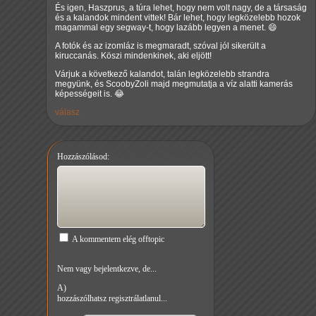
És igen, Haszprus, a túra lehet, hogy nem volt nagy, de a társaság
és a kalandok mindent vittek! Bár lehet, hogy legközelebb hozok
magammal egy segway-t, hogy lazább legyen a menet. 😄
A fotók és az izomláz is megmaradt, szóval jól sikerült a
kiruccanás. Köszi mindenkinek, aki eljött!
Várjuk a következő kalandot, talán legközelebb strandra
megyünk, és ScoobyZoli majd megmutatja a víz alatti kamerás
képességeit is. 😂
válasz
Hozzászólásod:
A kommentem elég offtopic
Nem vagy bejelentkezve, de...
A)
hozzászólhatsz regisztrálatlanul...