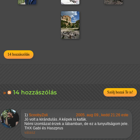
14 hozzászólás
14 hozzászólás
Szólj hozzá Te is!
1)
ScoobyZoli
2005. aug 09., kedd 21:26 este
Jó volt a kirándulás. A képek is kafák.
Némi izomlázat érzek a lábamban, de ez a tunyultságom jele.
THX Gabi és Haszprus
válasz