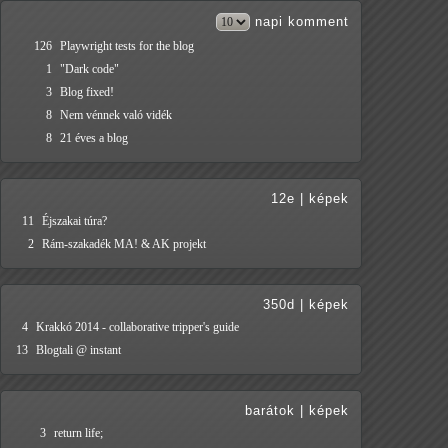
napi
komment
126
Playwright tests for the blog
1
"Dark code"
3
Blog fixed!
8
Nem vénnek való vidék
8
21 éves a blog
12e
|
képek
11
Éjszakai túra?
2
Rám-szakadék MA! & AK projekt
350d
|
képek
4
Krakkó 2014 - collaborative tripper's guide
13
Blogtali @ instant
barátok
|
képek
3
return life;