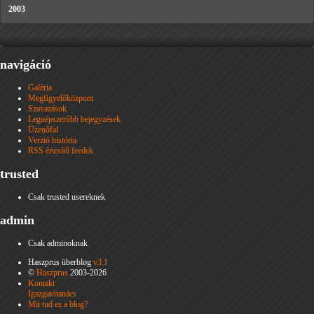
2003
navigáció
Galéria
Megfigyelőközpont
Szavazások
Legnépszerűbb bejegyzések
Üzenőfal
Verzió história
RSS értesítő feedek
trusted
Csak trusted usereknek
admin
Csak adminoknak
Haszprus überblog
v3.1
©
Haszprus
2003-2026
Kontakt
Igazgatótanács
Mit tud ez a blog?