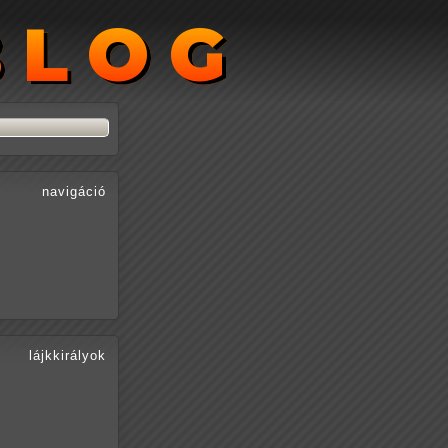
BLOG
BLOG
navigáció
lájkkirályok