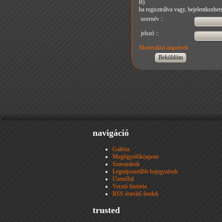
B)
ha regisztrálva vagy, bejelentkezhets
usernév ::
jelszó ::
Moderálási alapelvek
navigáció
Galéria
Megfigyelőközpont
Szavazások
Legnépszerűbb bejegyzések
Üzenőfal
Verzió história
RSS értesítő feedek
trusted