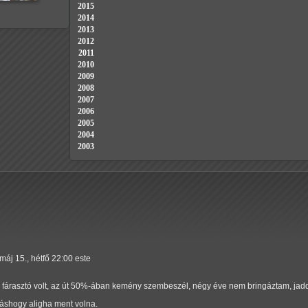
2015
2014
2013
2012
2011
2010
2009
2008
2007
2006
2005
2004
2003
máj 15., hétfő 22:00 este
g fárasztó volt, az út 50%-ában kemény szembeszél, négy éve nem bringáztam, jad
áshogy aligha ment volna.