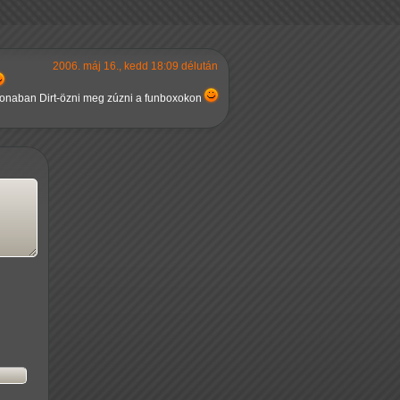
2006. máj 16., kedd 18:09 délután
onaban Dirt-özni meg zúzni a funboxokon