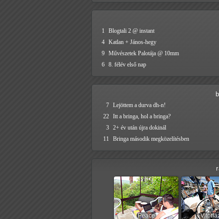
1
Blogtali 2 @ instant
4
Katlan + János-hegy
9
Művészetek Palotája @ 10mm
6
8. félév első nap
b
7
Lejöttem a durva dh-n!
22
Itt a bringa, hol a bringa?
3
2+ év után újra dokinál
11
Bringa második megközelítésben
Peace
Vitorlá