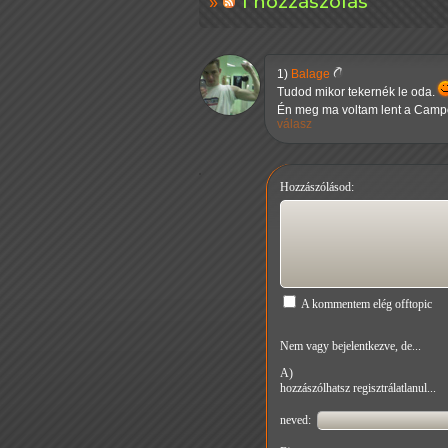
1 hozzászólás
1)
Balage
Tudod mikor tekernék le oda.
Én meg ma voltam lent a Camp
válasz
Hozzászólásod:
A kommentem elég offtopic
Nem vagy bejelentkezve, de...
A)
hozzászólhatsz regisztrálatlanul...
neved: