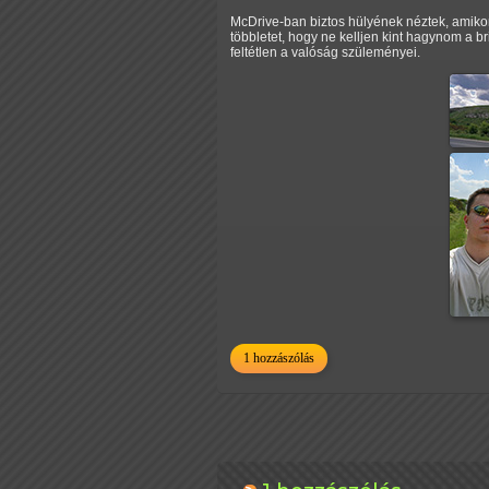
McDrive-ban biztos hülyének néztek, amikor
többletet, hogy ne kelljen kint hagynom a br
feltétlen a valóság szüleményei.
1 hozzászólás