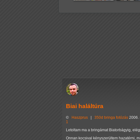
Biai haláltúra
©
Haszprus
|
350d
bringa
fotózás
2006. 
1
Letoltam ma a bringámat Biatorbágyig, elé
Onnan kocsival kényszerültem hazatérni, m