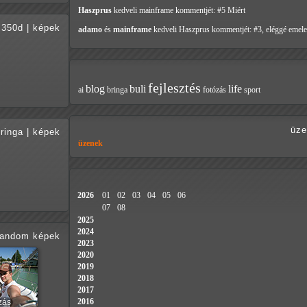
Haszprus
kedveli mainframe
kommentjét: #5 Miért
350d
|
képek
adamo
és
mainframe
kedveli Haszprus
kommentjét: #3, eléggé emele
fejlesztés
blog
buli
life
ai
bringa
fotózás
sport
üze
ringa
|
képek
üzenek
2026
01
02
03
04
05
06
07
08
2025
2024
random képek
2023
2020
2019
2018
2017
2016
zás