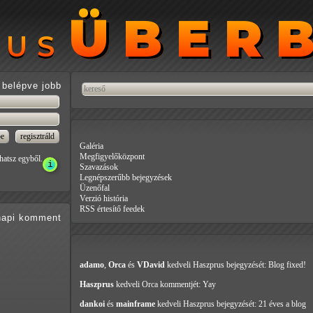
ÜBER
ÜBER
RUS
RUS
belépve jobb
Galéria
Megfigyelőközpont
hatsz egyből.
Szavazások
Legnépszerűbb bejegyzések
Üzenőfal
Verzió história
RSS értesítő feedek
api
komment
adamo
,
Orca
és
VDavid
kedveli Haszprus
bejegyzését: Blog fixed!
Haszprus
kedveli Orca
kommentjét: Yay
dankoi
és
mainframe
kedveli Haszprus
bejegyzését: 21 éves a blog