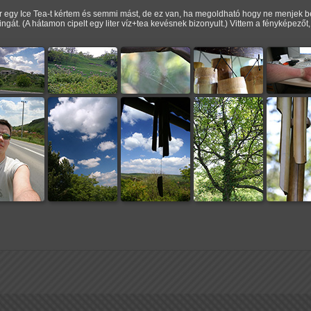
 egy Ice Tea-t kértem és semmi mást, de ez van, ha megoldható hogy ne menjek be 
ingát. (A hátamon cipelt egy liter víz+tea kevésnek bizonyult.) Vittem a fényképezőt