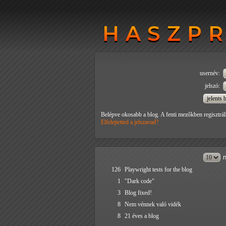
HASZP
HASZP
usernév:
jelszó:
Belépve okosabb a blog. A fenti mezőkben regisztrál
Elfelejtetted a jelszavad?
n
126
Playwright tests for the blog
1
"Dark code"
3
Blog fixed!
8
Nem vénnek való vidék
8
21 éves a blog