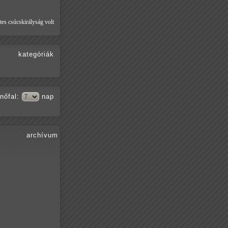
tes csúcskirályság volt
kategóriák
nőfal
:
nap
archívum