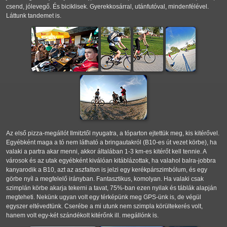
csend, jólevegő. És biciklisek. Gyerekkosárral, utánfutóval, mindenfélével.
Láttunk tandemet is.
Az első pizza-megállót Ilmitztől nyugatra, a tóparton ejtettük meg, kis kitérővel.
Egyébként maga a tó nem látható a bringautakról (B10-es út vezet körbe), ha
valaki a partra akar menni, akkor általában 1-3 km-es kitérőt kell tennie. A
városok és az utak egyébként kiválóan kitáblázottak, ha valahol balra-jobbra
kanyarodik a B10, azt az aszfalton is jelzi egy kerékpárszimbólum, és egy
görbe nyíl a megfelelő irányban. Fantasztikus, komolyan. Ha valaki csak
szimplán körbe akarja tekerni a tavat, 75%-ban ezen nyilak és táblák alapján
megteheti. Nekünk ugyan volt egy térképünk meg GPS-ünk is, de végül
egyszer eltévedtünk. Cserébe a mi utunk nem szimpla körültekerés volt,
hanem volt egy-két szándékolt kitérőnk ill. megállónk is.