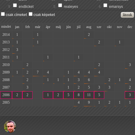
9
endticket
5
realeyes
4
emarsys
csak címeket
csak képeket
mindet
jan
feb
már
ápr
máj
jún
júl
aug
sze
okt
nov
dec
2014
1
-
1
-
-
-
-
2
-
-
-
-
2013
1
-
1
-
-
-
-
-
2
-
1
-
2012
3
-
-
-
-
-
-
-
-
-
-
-
2011
1
-
-
1
-
-
1
-
-
-
-
-
2010
-
2
-
-
-
-
-
-
2
-
-
3
2009
1
2
7
4
-
1
4
4
4
-
-
-
2008
-
2
-
1
1
1
3
6
-
2
1
4
2007
-
3
-
-
-
1
2
5
3
3
-
2
2006
2
2
-
1
2
5
8
11
5
-
-
3
2005
-
-
-
-
-
-
4
9
1
2
1
1