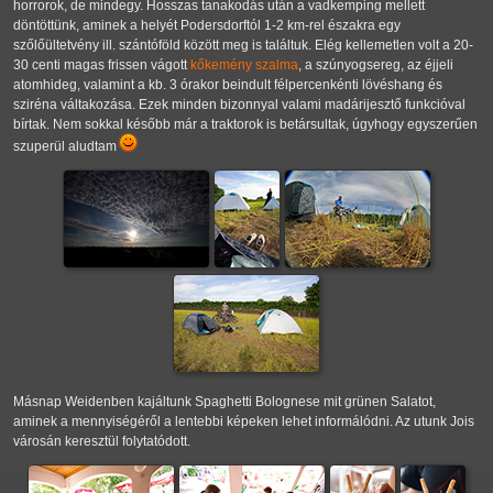
horrorok, de mindegy. Hosszas tanakodás után a vadkemping mellett
döntöttünk, aminek a helyét Podersdorftól 1-2 km-rel északra egy
szőlőültetvény ill. szántóföld között meg is találtuk. Elég kellemetlen volt a 20-
30 centi magas frissen vágott
kőkemény szalma
, a szúnyogsereg, az éjjeli
atomhideg, valamint a kb. 3 órakor beindult félpercenkénti lövéshang és
sziréna váltakozása. Ezek minden bizonnyal valami madárijesztő funkcióval
bírtak. Nem sokkal később már a traktorok is betársultak, úgyhogy egyszerűen
szuperül aludtam
Másnap Weidenben kajáltunk Spaghetti Bolognese mit grünen Salatot,
aminek a mennyiségéről a lentebbi képeken lehet informálódni. Az utunk Jois
városán keresztül folytatódott.