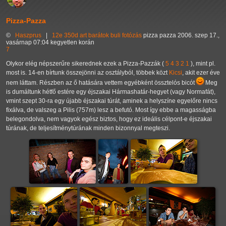
Pizza-Pazza
©
Haszprus
|
12e
350d
art
barátok
buli
fotózás
pizza pazza
2006. szep 17.,
vasárnap 07:04 kegyetlen korán
7
Olykor elég népszerűre sikerednek ezek a Pizza-Pazzák (
5
4
3
2
1
), mint pl.
most is. 14-en bírtunk összejönni az osztályból, többek közt
Kicsi
, akit ezer éve
nem láttam. Részben az ő hatására vettem egyébként össztelós bicót
Meg
is dumáltunk hétfő estére egy éjszakai Hármashatár-hegyet (vagy Normafát),
vmint szept 30-ra egy újabb éjszakai túrát, aminek a helyszíne egyelőre nincs
fixálva, de valszeg a Pilis (757m) lesz a befutó. Most így ebbe a magasságba
belegondolva, nem vagyok egész biztos, hogy ez ideális célpont-e éjszakai
túrának, de teljesítménytúrának minden bizonnyal megteszi.