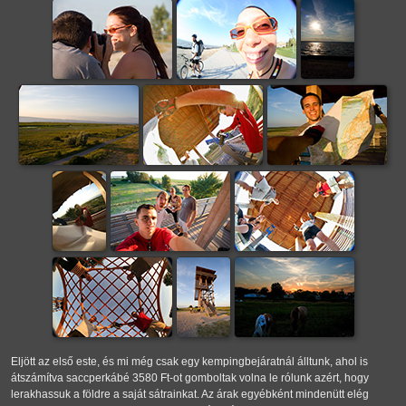
Eljött az első este, és mi még csak egy kempingbejáratnál álltunk, ahol is
átszámítva saccperkábé 3580 Ft-ot gomboltak volna le rólunk azért, hogy
lerakhassuk a földre a saját sátrainkat. Az árak egyébként mindenütt elég