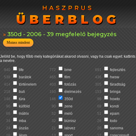
HASZPRUS
HASZPRUS
ÜBERBLOG
ÜBERBLOG
350d - 2006 - 39 megfelelő bejegyzés
Mutass mindent
Jelöld be, hogy főbb mely kategóriákat akarod olvasni, vagy ha csak egyet: kattints
a nevére.
940
life
772
bme
691
fejlesztés
538
barátok
465
film
436
hwsw
414
történelem
403
fotózás
305
fáradtság
218
buli
160
élelmezés
153
bringa
148
túra
146
350d
96
howto
90
külföld
90
zene
68
kondi
68
mátrix
52
meló
51
epam
34
mba
32
biznisz
26
todo
24
úszás
21
labvez
20
sanoma
16
álom
13
sport
12
coreconsult