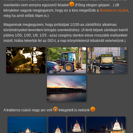
svenkelés nem annyira egyszerű feladat
(Főleg idegen géppel…) (Itt
kénytelen vagyok megjegyezni, hogy ez a túra megelőzte a
Budakeszi zúzást
,
még ha arról előbb írtam is.)
Magamnak megjegyzem, hogy próbáljak 1/100-as záridőhöz alkalmas
körülményeket teremteni bringás svenkeléshez. (A fenti képek záridejei balról
jobbra 1/50, 1/30, 1/8, 1/25 - azaz szegény dankoi eleve rosszabb esélyekkel
indult, hiába tekertük fel az ISO-t, a nap könyörtelenül kibabrált vele/velünk.)
A traktoros csávó nagy arc volt
Integetett is nekünk