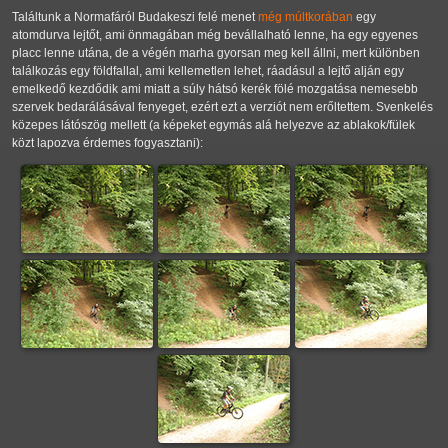
Találtunk a Normafáról Budakeszi felé menet
még múltkorában
egy
atomdurva lejtőt, ami önmagában még bevállalható lenne, ha egy egyenes
placc lenne utána, de a végén marha gyorsan meg kell állni, mert különben
találkozás egy földfallal, ami kellemetlen lehet, ráadásul a lejtő alján egy
emelkedő kezdődik ami miatt a súly hátsó kerék fölé mozgatása nemesebb
szervek bedarálásával fenyeget, ezért ezt a verziót nem erőltettem. Svenkelés
közepes látószög mellett (a képeket egymás alá helyezve az ablakok/fülek
közt lapozva érdemes fogyasztani):