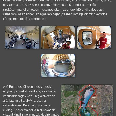
kezelőszemélyzeten kívül két Canon EOS 350D, egy Sigma 18-125 F3,5-5,6,
egy Sigma 10-20 F4,0-5,6, és egy Peleng 8 F3,5 gondoskodott, és
szokásommal ellentétben most megtettem azt, hogy időrendi válogatást
csináltam, azaz ebben az egyetlen bejegyzésben láthatjátok mindkét fotós
képeit, megfelelő sorrendben.)
A tó Budapesttől igen messze esik,
úgyhogy vonattal mentünk, és a hazai
vasúttársaságok közül legkedvezőbb
ajánlata miatt a MÁV-ra esett a
választásunk. Kelenföldön a vonat
elvileg 1 percet tölt el, a bicikliskocsit
viszont kinyitni nem tudtuk kívülről, majd