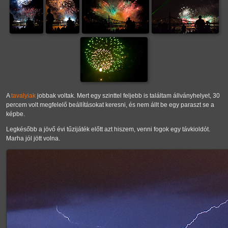
A
tavalyiak
jobbak voltak. Mert egy szinttel feljebb is találtam állványhelyet, 30
percem volt megfelelő beállításokat keresni, és nem állt be egy paraszt se a
képbe.
Legkésőbb a jövő évi tűzijáték előtt azt hiszem, venni fogok egy távkioldót.
Marha jól jött volna.