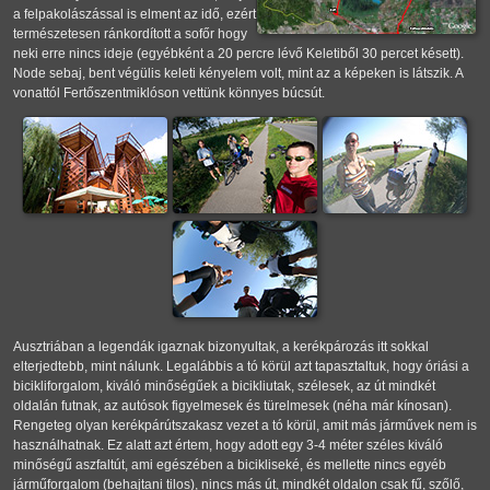
a felpakolászással is elment az idő, ezért
természetesen ránkordított a sofőr hogy
neki erre nincs ideje (egyébként a 20 percre lévő Keletiből 30 percet késett).
Node sebaj, bent végülis keleti kényelem volt, mint az a képeken is látszik. A
vonattól Fertőszentmiklóson vettünk könnyes búcsút.
Ausztriában a legendák igaznak bizonyultak, a kerékpározás itt sokkal
elterjedtebb, mint nálunk. Legalábbis a tó körül azt tapasztaltuk, hogy óriási a
bicikliforgalom, kiváló minőségűek a bicikliutak, szélesek, az út mindkét
oldalán futnak, az autósok figyelmesek és türelmesek (néha már kínosan).
Rengeteg olyan kerékpárútszakasz vezet a tó körül, amit más járművek nem is
használhatnak. Ez alatt azt értem, hogy adott egy 3-4 méter széles kiváló
minőségű aszfaltút, ami egészében a bicikliseké, és mellette nincs egyéb
járműforgalom (behajtani tilos), nincs más út, mindkét oldalon csak fű, szőlő,