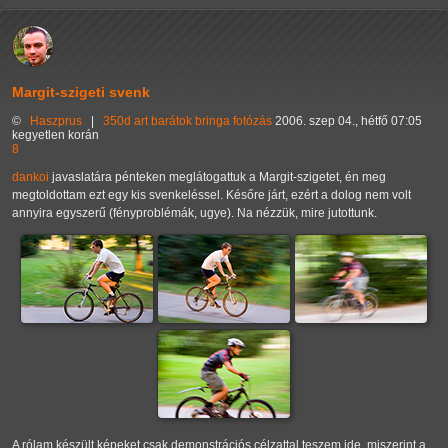
Margit-szigeti svenk
©
Haszprus
|
350d
art
barátok
bringa
fotózás
2006. szep 04., hétfő 07:05
kegyetlen korán
8
dankoi
javaslatára pénteken meglátogattuk a Margit-szigetet, én meg
megtoldottam ezt egy kis svenkeléssel. Későre járt, ezért a dolog nem volt
annyira egyszerű (fényproblémák, ugye). Na nézzük, mire jutottunk.
A rólam készült képeket csak demonstrációs célzattal teszem ide, miszerint a