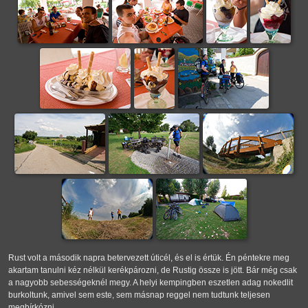
Rust volt a második napra betervezett úticél, és el is értük. Én péntekre meg
akartam tanulni kéz nélkül kerékpározni, de Rustig össze is jött. Bár még csak
a nagyobb sebességeknél megy. A helyi kempingben eszetlen adag nokedlit
burkoltunk, amivel sem este, sem másnap reggel nem tudtunk teljesen
megbírkózni.