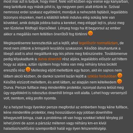
most már azt is tudjuk, hogy miért. Neki volt közben egy esése egy kanyarban,
meg tartottunk egy másik pihit is, így negyven perc alatt értünk le. Szóval
nemrossz erdei szakasz egyébként, mondjuk a nehezebb fajtából, legalábbis
bizonyos részeken, mert a kilátótól lefelé indulva elég sokáig tele van
kövekkel, amik dobják jobbra-balra a kereket, meg eléggé lejt is, plusz meg
van tűzdelve földfogó lépcsőkkel. Lényeg hogy ha itt begyorsul az ember
akkor a megállás nem feltétlen önerőből fog történni
Meglepetésemre kereszteztük azt a lejtőt, ahol
legelőször normafáztam
, de
most nem jöttünk a bringáról leszállós szakaszon. Később átsuhantunk a
libegő alatt is ahol megálltunk egy kis pihire meg fotószünetre. Továbbmenve
pedig kilyukadtunk a
durva downhill
rész aljára, legalábbis először azt hittem
hogy az aljára, aztán rájöttem hogy hátra van még néhány tolva biciklit
eresztős rész
Mellesleg eljött mellettünk egy fazon, akit én sajnos nem
láttam akció közben, de dankoi szerint lazán lejött a
sziklás fordulóban
Később elzúzott mellettem, és amit láttam, az alapján nem kételkedem
Durva. Persze fullface meg mindenféle protektor, iszonyat durva telóút meg
úgy egyébként is robosztus downhill bringa volt alatta. Lehet hogy versenyző
volt, nemtom, elég profin nyomta.
Az a helyzet hogy ilyenkor persze megfordul az emberben hogy kéne fullface,
kéne mindenféle protektor, meg hosszútávon egy jobban downhillre
kihegyezett bringa, csak a probléma ott van hogy ezekkel lefelé tényleg jól
lehet jönni de azon a párszáz méteren vagy néhány km-en kívül
haladási/szellőzési szempontból halál egy ilyen felszerelés/gép.