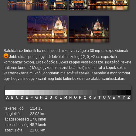
Baloldalt ez történik ha nem tudod mikor van vége a 30 mp-es expozíciónak
Jobb oldalt pedig egy hdr felvétel tetszeleg (-2, 0, +2-es expozíció-
kompenzációkból). Érdeklődők a 32-es képpel vessék össze. (Igazából fekete
háttéren kéne…) Megjegyzem, rossz(ul beállított) monitorral a képek sokat
vesztenek tartalmukból, gondolok itt a sötét részekre. Kalibráld a monitorodat
úgy, hogy mindegyik színt meg tudd különböztetni az alábbi szürkeskálán:
tekerési idő
1:14:15
megtett út
22,08 km
átlagsebesség
17,8 km/h
max sebesség
45,7 km/h
szept 1 óta
22,08 km