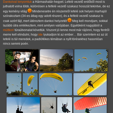
Dankoival
lenyomtuk
a Hármashatár-hegyet. Lefelé vezető erdőből most is
juthatott volna több, különösen a felfelé vezető szakasz hosszát tekintve, de ez
egy kemény világ
Mindenesetre én részemről lefelé sok helyen marhajól
szórakoztam (34-es átlag egy adott részen), és a felfelé vezető szakasz is
csak azért fájt, mert átéreztem dankoi helyzetét
Meg kell mondjam, sokkal
lazább útra emlékeztem, mint amilyen valójában. Egyébként nagyjából a
múltkori
túraútvonalat követtük. Viszont jó lenne most már rájönni, hogy fentről
merre kell elindulni, hogy
ide
lyukadjon ki az ember… Bár szerintem ez az út
lefelé is túl meredek, a padlófékes témában a nyílt törésekhez hasonlóan
nincs semmi poén.