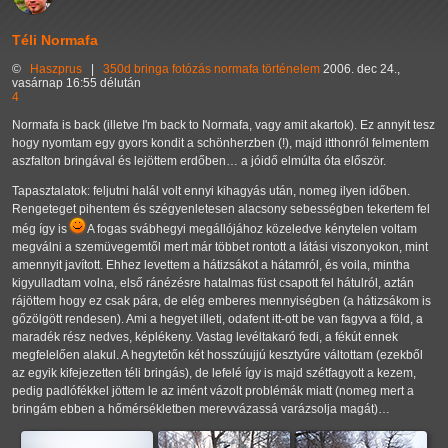
Téli Normafa
©
Haszprus
|
350d
bringa
fotózás
normafa
történelem
2006. dec 24.,
vasárnap 16:55 délután
4
Normafa is back (illetve I'm back to Normafa, vagy amit akartok). Ez annyit tesz
hogy nyomtam egy gyors kondit a schönherzben (!), majd itthonról felmentem
aszfalton bringával és lejöttem erdőben… a jóidő elmúlta óta először.
Tapasztalatok: feljutni halál volt ennyi kihagyás után, nomeg ilyen időben.
Rengeteget pihentem és szégyenletesen alacsony sebességben tekertem fel
még így is
A fogas svábhegyi megállójához közeledve kénytelen voltam
megválni a szemüvegemtől mert már többet rontott a látási viszonyokon, mint
amennyit javított. Ehhez levettem a hátizsákot a hátamról, és voila, mintha
kigyulladtam volna, első ránézésre hatalmas füst csapott fel hátulról, aztán
rájöttem hogy ez csak pára, de elég emberes mennyiségben (a hátizsákom is
gőzölgött rendesen). Ami a hegyet illeti, odafent itt-ott be van fagyva a föld, a
maradék rész nedves, képlékeny. Vastag levéltakaró fedi, a fékút ennek
megfelelően alakul. A hegytetőn két hosszúujjú kesztyűre váltottam (ezekből
az egyik kifejezetten téli bringás), de lefelé így is majd szétfagyott a kezem,
pedig padlófékkel jöttem le az imént vázolt problémák miatt (nomeg mert a
bringám ebben a hőmérsékletben merevvázassá varázsolja magát)…