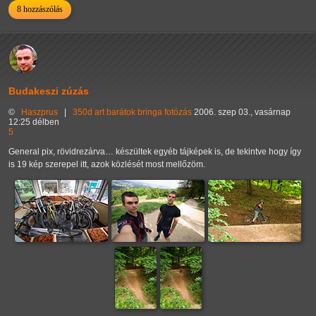
8 hozzászólás
Budakeszi zúzás
©
Haszprus
|
350d
art
barátok
bringa
fotózás
2006. szep 03., vasárnap
12:25 délben
5
General pix, rövidrezárva… készültek egyéb tájképek is, de tekintve hogy így
is 19 kép szerepel itt, azok közlését most mellőzöm.