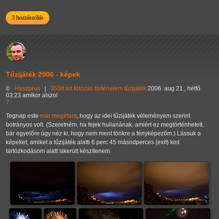
3 hozzászólás
Tűzijáték 2006 - képek
©
Haszprus
|
350d
art
fotózás
történelem
tűzijáték
2006. aug 21., hétfő
03:23 amikor alszol
7
Tegnap este
már megírtam
, hogy az idei tűzijáték véleményem szerint
botrányos volt. (Szeretném, ha fejek hullanának, amiért ez megtörténhetett,
bár egyelőre úgy néz ki, hogy nem ment tönkre a fényképezőm.) Lássuk a
képeket, amiket a tűzijáték alatti 6 perc 45 másodperces (exif) kint
tartózkodásom alatt sikerült készítenem.