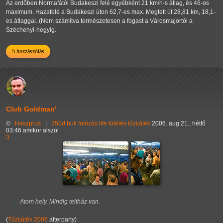
Az erdőben Normafától Budakeszi felé egyébként 21 km/h-s átlag, és 46-os
maximum. Hazafelé a Budakeszi úton 62,7-es max. Megtett út 28,81 km, 18,1-
es átlaggal. (Nem számítva természetesen a fogast a Városmajortól a
Széchenyi-hegyig.
5 hozzászólás
Club Goldman'
©
Haszprus
|
350d
buli
fotózás
life
túlélés
tűzijáték
2006. aug 21., hétfő
03:46 amikor alszol
3
Atom hely. Mindig teltház van.
(
Tűzijáték 2006
afterparty)