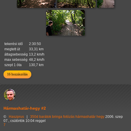
tekerési idő
2:30:50
megtett út
33,31 km
átlagsebesség
13,2 km/h
max sebesség
48,2 km/h
szept 1 óta
130,7 km
16 hozzászólás
Hármashatár-hegy #2
©
Haszprus
|
350d
barátok
bringa
fotózás
hármashatár hegy
2006. szep
07., csütörtök 10:04 reggel
7