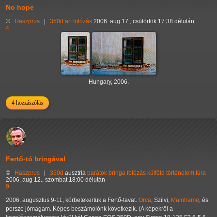
No hope
©
Haszprus
|
350d
art
fotózás
2006. aug 17., csütörtök 17:38 délután
4
Hungary, 2006.
4 hozzászólás
Fertő-tó bringával
©
Haszprus
|
350d
ausztria
barátok
bringa
fotózás
külföld
történelem
túra
2006. aug 12., szombat 18:00 délután
9
2006. augusztus 9-11, körbetekertük a Fertő-tavat.
Orca
, Szilvi,
Mainframe
, és
persze jómagam. Képes beszámolónk következik. (A képekről a