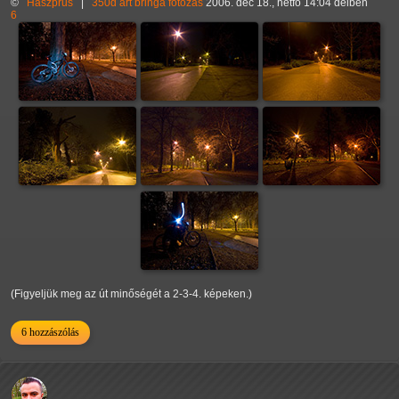
©
Haszprus
|
350d
art
bringa
fotózás
2006. dec 18., hétfő 14:04 délben
6
(Figyeljük meg az út minőségét a 2-3-4. képeken.)
6 hozzászólás