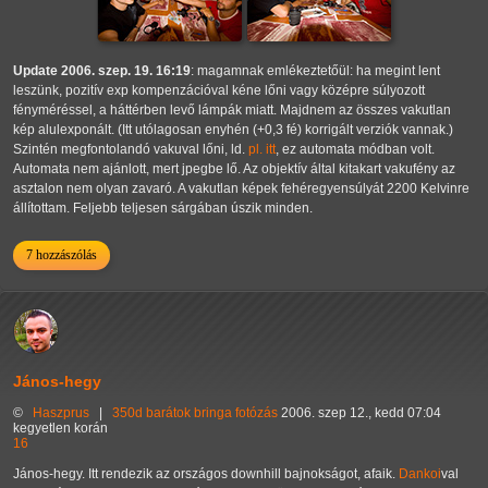
Update 2006. szep. 19. 16:19
: magamnak emlékeztetőül: ha megint lent
leszünk, pozitív exp kompenzációval kéne lőni vagy középre súlyozott
fényméréssel, a háttérben levő lámpák miatt. Majdnem az összes vakutlan
kép alulexponált. (Itt utólagosan enyhén (+0,3 fé) korrigált verziók vannak.)
Szintén megfontolandó vakuval lőni, ld.
pl. itt
, ez automata módban volt.
Automata nem ajánlott, mert jpegbe lő. Az objektív által kitakart vakufény az
asztalon nem olyan zavaró. A vakutlan képek fehéregyensúlyát 2200 Kelvinre
állítottam. Feljebb teljesen sárgában úszik minden.
7 hozzászólás
János-hegy
©
Haszprus
|
350d
barátok
bringa
fotózás
2006. szep 12., kedd 07:04
kegyetlen korán
16
János-hegy. Itt rendezik az országos downhill bajnokságot, afaik.
Dankoi
val