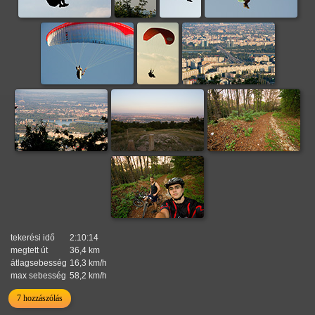
tekerési idő
2:10:14
megtett út
36,4 km
átlagsebesség
16,3 km/h
max sebesség
58,2 km/h
7 hozzászólás