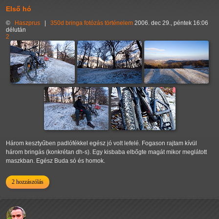
Első hó
©
Haszprus
|
350d
bringa
fotózás
történelem
2006. dec 29., péntek 16:06
délután
2
Három kesztyűben padlófékkel egész jó volt lefelé. Fogason rajtam kívül
három bringás (konkrétan dh-s). Egy kisbaba elbőgte magát mikor meglátott
maszkban. Egész Buda só és homok.
2 hozzászólás