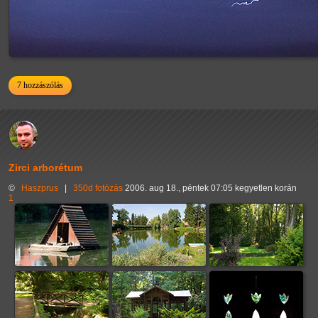
7 hozzászólás
Zirci arborétum
©
Haszprus
|
350d
fotózás
2006. aug 18., péntek 07:05 kegyetlen korán
1