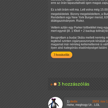
erre az órán tapasztalható igen magas zajszi
Ez a két órám volt ma. Lett volna még 15.00
megebédelek. Bizony megebédeltem, a Burg
Rendeltem egy New York Burger menüt, 639 F
diákigazolványom. Rulez.
Vettem aztán egy Parker tollbetétet meg egy
mert egynél [ill. 1 főtoll + 2 backup tollnál] t
Beugrottam a budai Skála mellett nemrég meg
legfelső szinten cigányasszonyok kínálják 
magamat már némileg kellemetlenné is válh
ilyen alsó kategóriás eladónépséget találn
3 hozzászólás
3 hozzászólás
1)
dedix
2003. nov 1
Hehe, meghogy Ur... LOL