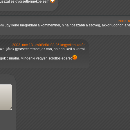
busszal es gyorsettermekbe sem
2003. n
ztem ugy kene megoldani a kommentnel, h ha hosszabb a szoveg, akkor ugorjon a tex
2003. nov 13., csütörtök 08:26 kegyetlen korán
zal járok gyorsétterembe, ez van, haladni kell a korral.
gok csinálni. Mindenki vegyen scrollos egeret