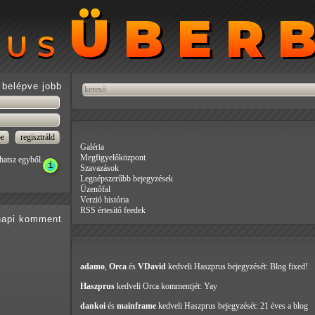
ÜBER
ÜBER
RUS
RUS
belépve jobb
Galéria
Megfigyelőközpont
hatsz egyből.
Szavazások
Legnépszerűbb bejegyzések
Üzenőfal
Verzió história
RSS értesítő feedek
api
komment
adamo
,
Orca
és
VDavid
kedveli Haszprus
bejegyzését: Blog fixed!
Haszprus
kedveli Orca
kommentjét: Yay
dankoi
és
mainframe
kedveli Haszprus
bejegyzését: 21 éves a blog