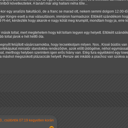
ntből következtetek. A tanárt már alig hallani néha tőle...
-kor egy analízis fakultáció, de a franc se marad ott, nekem semmi dolgom 12.00-t
er Kingre esett a mai választásom, immáron harmadszor. Eltökélt szándékom hog
t-ért, kérdezték hogy akarok-e nagy kólát meg krumplit, mondtam hogy ja, erre ki
 másik tollat, mert megtehetem hogy két tollam legyen egy helyett. Eltökélt szándé
öbb tollal járok e hét hétfő óta.
nyílt felújított vásárcsarnokba, hogy lecsekkoljam milyen. Nos.. Kissé büdös van b
portékájukat miniatűr standokba rendeződve, azok előtt üldögélve, néhol egymással
at, merthogy helyben szerintem igen erős hiány van. Elég fura egyébként egy low
i a máshol megszokott plázacicák helyett. Persze aki inkább a piachoz van szokva 
3., csütörtök 07:19 kegyetlen korán