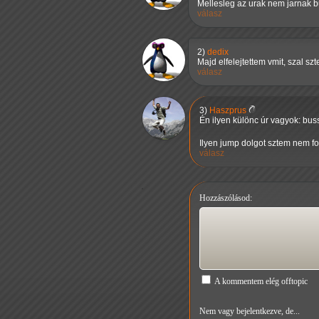
Mellesleg az urak nem jarnak 
válasz
2)
dedix
Majd elfelejtettem vmit, szal s
válasz
3)
Haszprus
Én ilyen különc úr vagyok: buss
Ilyen jump dolgot sztem nem fo
válasz
Hozzászólásod:
A kommentem elég offtopic
Nem vagy bejelentkezve, de...