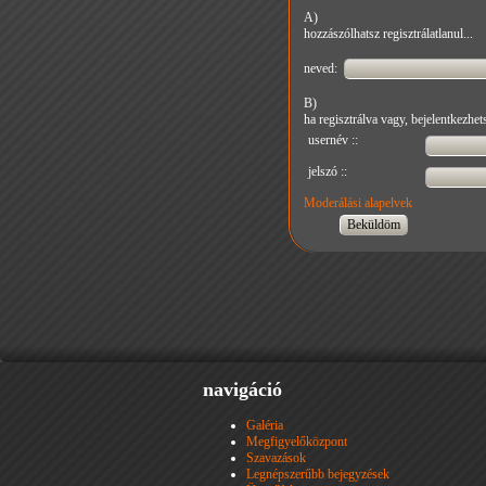
A)
hozzászólhatsz regisztrálatlanul...
neved:
B)
ha regisztrálva vagy, bejelentkezhets
usernév ::
jelszó ::
Moderálási alapelvek
navigáció
Galéria
Megfigyelőközpont
Szavazások
Legnépszerűbb bejegyzések