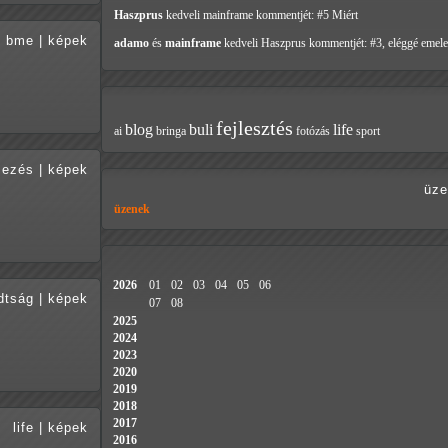
Haszprus
kedveli mainframe
kommentjét: #5 Miért
bme
|
képek
adamo
és
mainframe
kedveli Haszprus
kommentjét: #3, eléggé emele
fejlesztés
blog
buli
life
ai
bringa
fotózás
sport
mezés
|
képek
üze
üzenek
2026
01
02
03
04
05
06
dtság
|
képek
07
08
2025
2024
2023
2020
2019
2018
2017
life
|
képek
2016