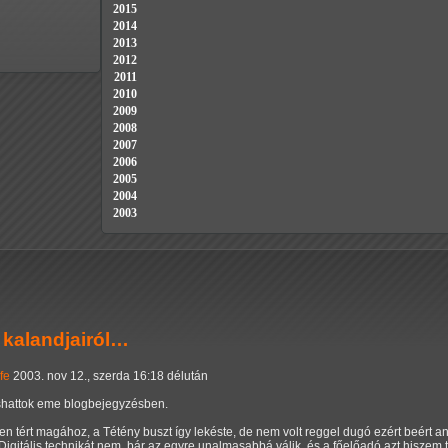
2015
2014
2013
2012
2011
2010
2009
2008
2007
2006
2005
2004
2003
 kalandjairól…
ife
2003. nov 12., szerda 16:18 délután
ashattok eme blogbejegyzésben.
en tért magához, a Tétény buszt így lekéste, de nem volt reggel dugó ezért beért anal
Digitális technikát nem, bár az egyre unalmasabbá válik, és a főelőadó azt hiszem te