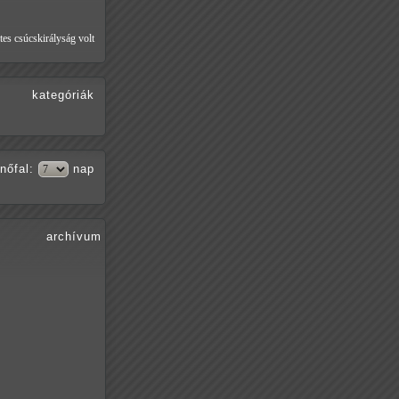
tes csúcskirályság volt
kategóriák
nőfal
:
nap
archívum