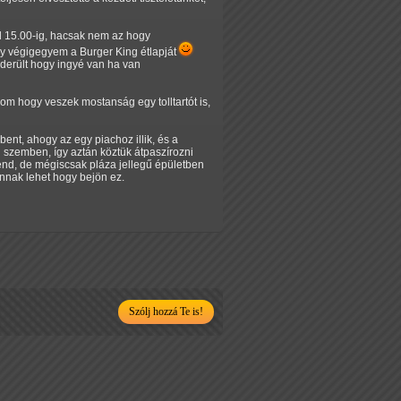
ől 15.00-ig, hacsak nem az hogy
y végigegyem a Burger King étlapját
derült hogy ingyé van ha van
kom hogy veszek mostanság egy tolltartót is,
ent, ahogy az egy piachoz illik, és a
 szemben, így aztán köztük átpaszírozni
end, de mégiscsak pláza jellegű épületben
annak lehet hogy bejön ez.
Szólj hozzá Te is!