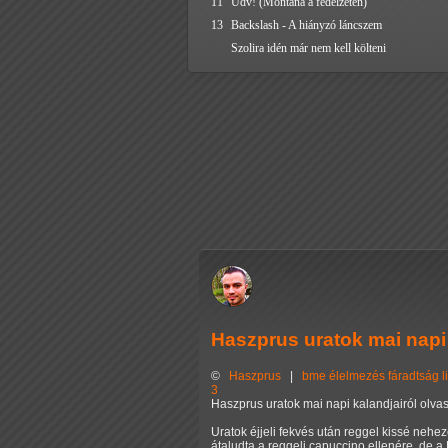
11
Üdv! (Montana a fedélzeten)
13
Backslash - A hiányzó láncszem
Szolira idén már nem kell költeni
Haszprus uratok mai napi
©
Haszprus
|
bme
élelmezés
fáradtság
l
3
Haszprus uratok mai napi kalandjairól olv
Uratok éjjeli fekvés után reggel kissé nehez
átaludta a reggeli capuccino ellenére, de a 