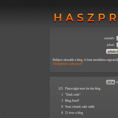
HASZP
HASZP
usernév:
jelszó:
Belépve okosabb a blog. A fenti mezőkben regisztrál
Elfelejtetted a jelszavad?
n
125
Playwright tests for the blog
1
"Dark code"
3
Blog fixed!
8
Nem vénnek való vidék
8
21 éves a blog