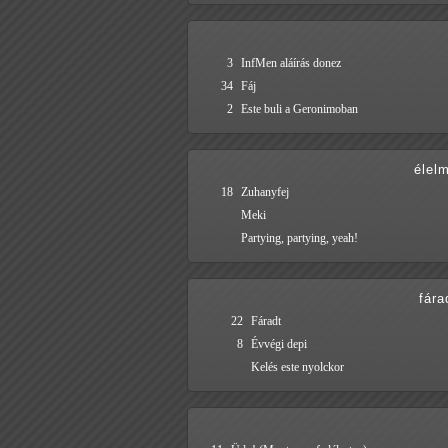
3
InfMen aláírás donez
34
Fáj
2
Este buli a Geronimoban
élel
18
Zuhanyfej
Meki
Partying, partying, yeah!
fára
22
Fáradt
8
Évvégi depi
Kelés este nyolckor