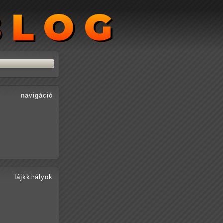
BLOG
BLOG
navigáció
lájkkirályok