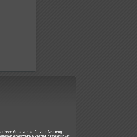
ízisre órakezdés előtt. Analízist félig
ljesen elvesztette a kezdeti tiszteletünket,