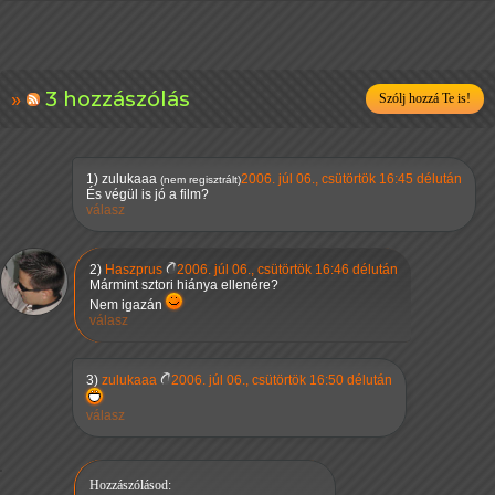
3 hozzászólás
Szólj hozzá Te is!
1)
zulukaaa
2006. júl 06., csütörtök 16:45 délután
(nem regisztrált)
És végül is jó a film?
válasz
2)
Haszprus
2006. júl 06., csütörtök 16:46 délután
Mármint sztori hiánya ellenére?
Nem igazán
válasz
3)
zulukaaa
2006. júl 06., csütörtök 16:50 délután
válasz
Hozzászólásod: