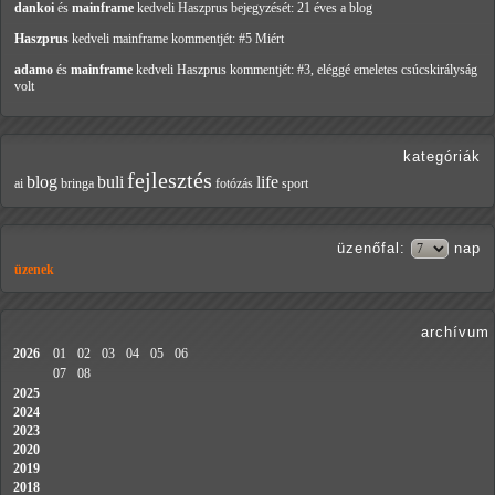
dankoi
és
mainframe
kedveli Haszprus
bejegyzését: 21 éves a blog
Haszprus
kedveli mainframe
kommentjét: #5 Miért
adamo
és
mainframe
kedveli Haszprus
kommentjét: #3, eléggé emeletes csúcskirályság
volt
kategóriák
fejlesztés
blog
buli
life
ai
bringa
fotózás
sport
üzenőfal
:
nap
üzenek
archívum
2026
01
02
03
04
05
06
07
08
2025
2024
2023
2020
2019
2018