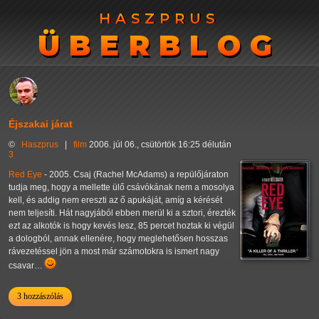
HASZPRUS
HASZPRUS
ÜBERBLOG
ÜBERBLOG
Éjszakai járat
©
Haszprus
|
film
2006. júl 06., csütörtök 16:25 délután
3
Red Eye
- 2005. Csaj (Rachel McAdams) a repülőjáraton
tudja meg, hogy a mellette ülő csávókának nem a mosolya
kell, és addig nem ereszti az ő apukáját, amíg a kérését
nem teljesíti. Hát nagyjából ebben merül ki a sztori, érezték
ezt az alkotók is hogy kevés lesz, 85 percet hoztak ki végül
a dologból, annak ellenére, hogy meglehetősen hosszas
rávezetéssel jön a most már számotokra is ismert nagy
csavar…
3 hozzászólás