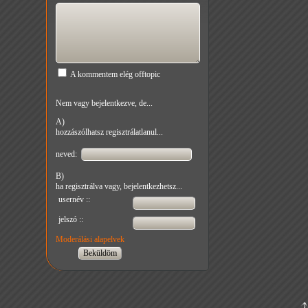
A kommentem elég offtopic
Nem vagy bejelentkezve, de...
A)
hozzászólhatsz regisztrálatlanul...
neved:
B)
ha regisztrálva vagy, bejelentkezhetsz...
usernév ::
jelszó ::
Moderálási alapelvek