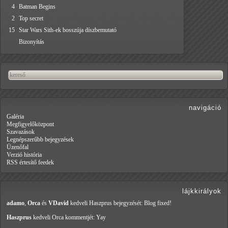
4
Batman Begins
2
Top secret
15
Star Wars Sith-ek bosszúja díszbemutató
Bizonyítás
navigáció
Galéria
Megfigyelőközpont
Szavazások
Legnépszerűbb bejegyzések
Üzenőfal
Verzió história
RSS értesítő feedek
lájkkirályok
adamo
,
Orca
és
VDavid
kedveli Haszprus
bejegyzését: Blog fixed!
Haszprus
kedveli Orca
kommentjét: Yay