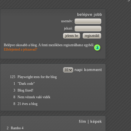
belépve jobb
usernév:
jelszó:
Belépve okosabb a blog. A fenti mezőkben regisztrálhatsz egyből.
Elfelejtetted a jelszavad?
napi
komment
125
Playwright tests for the blog
1
"Dark code"
3
Blog fixed!
8
Nem vénnek való vidék
8
21 éves a blog
film
|
képek
2
Rambo 4