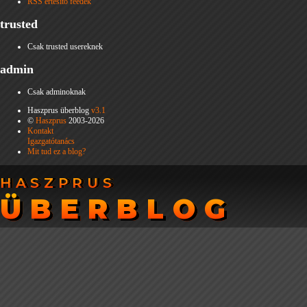
RSS értesítő feedek
trusted
Csak trusted usereknek
admin
Csak adminoknak
Haszprus überblog
v3.1
©
Haszprus
2003-2026
Kontakt
Igazgatótanács
Mit tud ez a blog?
HASZPRUS
HASZPRUS
ÜBERBLOG
ÜBERBLOG