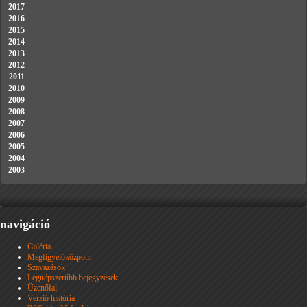
2017
2016
2015
2014
2013
2012
2011
2010
2009
2008
2007
2006
2005
2004
2003
navigáció
Galéria
Megfigyelőközpont
Szavazások
Legnépszerűbb bejegyzések
Üzenőfal
Verzió história