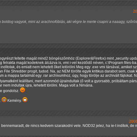
20
 boldog vagyok, mint az arachnofóbiás, aki végre le merte csapni a naaagy, szőrö
 egyrészt feltette magát mind2 böngészőmhöz (Explorer&Firefox) mint
security upd
g felrakta magát kodeknek álcázva is, vmi i-vel kezdődő néven, c:\Program files-ba
 indítotak, és emiatt nem lehetett őket letörölni Meg egy .exe vmi társával, amiket 
n File Shredder progit, tudod. Na, az NEM törölte egyik kritikus darabot sem, csak
a mappa tartalmát egy .rar archívumhoz, úgy, hogy törölje az archivált fájlokat. N
olyamatként leállítani, mert azonmód újraindultak (ő volt a gyorsabb, próbáltam pár
r nem indultak újra, lehetett törölni. Maga volt a Nirvána.
e gondolsz.
n.
Kemény.
2006
bennemaradt, de nincs kedvem szarakodni vele. NOD32 jelez, ha ie-t indítok, de ne