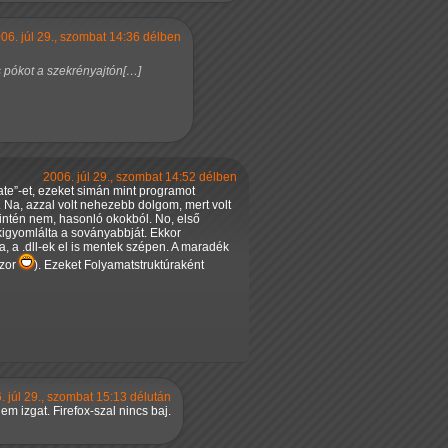
06. júl 29., szombat 14:36 délben
s pókot a szekrényajtón[…]
2006. júl 29., szombat 14:52 délben
ate
-et, ezeket simán mint programot
. Na, azzal volt nehezebb dolgom, mert volt
szintén nem, hasonló okokból. No, első
 kigyomlálta a soványabbját. Ekkor
a, a .dll-ek el is mentek szépen. A maradék
szor
). Ezeket Folyamatstruktúraként
. júl 29., szombat 15:13 délután
m izgat. Firefox-szal nincs baj.