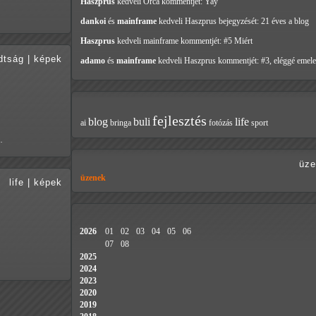
Haszprus
kedveli Orca
kommentjét: Yay
dankoi
és
mainframe
kedveli Haszprus
bejegyzését: 21 éves a blog
Haszprus
kedveli mainframe
kommentjét: #5 Miért
dtság
|
képek
adamo
és
mainframe
kedveli Haszprus
kommentjét: #3, eléggé emele
fejlesztés
blog
buli
life
ai
bringa
fotózás
sport
…
üze
üzenek
life
|
képek
2026
01
02
03
04
05
06
07
08
2025
2024
2023
2020
2019