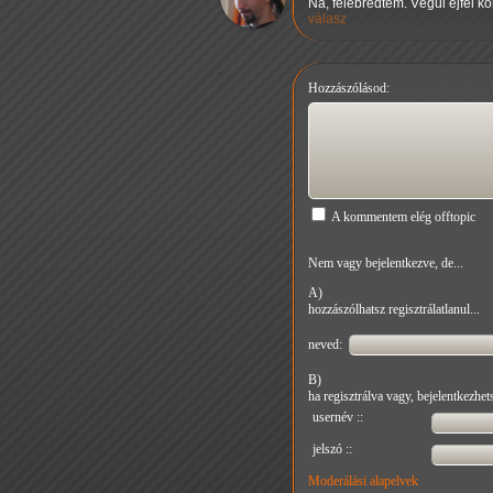
Na, felébredtem. Végül éjfél k
válasz
Hozzászólásod:
A kommentem elég offtopic
Nem vagy bejelentkezve, de...
A)
hozzászólhatsz regisztrálatlanul...
neved:
B)
ha regisztrálva vagy, bejelentkezhets
usernév ::
jelszó ::
Moderálási alapelvek