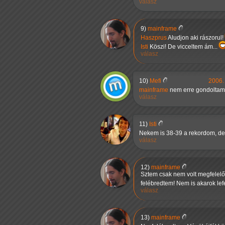
válasz
9)
mainframe
Haszprus
Aludjon aki rászorul!
Isti
Köszi! De vicceltem ám...
válasz
10)
Mefi
2006. 
mainframe
nem erre gondoltam,
válasz
11)
Isti
Nekem is 38-39 a rekordom, de
válasz
12)
mainframe
Sztem csak nem volt megfelelő
felébredtem! Nem is akarok lef
válasz
13)
mainframe