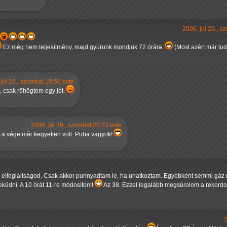
2006. júl 29., s
Ez még nem teljesítmény, majd gyúrunk mondjuk 72 órára.
(Most azért már tud
júl 29., szombat 19:56 este
 csak röhögtem egy jót.
2006. júl 29., szombat 20:23 este
 a vége már kegyetlen volt. Puha vagyok!
 elfoglaltságod. Csak akkor punnyadtam le, ha unatkoztam. Egyébként semmi gáz 
eküdni. A 10 órát 11-re módosítom!
Az 38. Ezzel legalább megsúrolom a rekordo
2