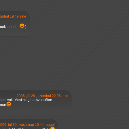
zombat 19:49 este
nék aludni...
)
2006. júl 29., szombat 22:06 este
nem volt. Most meg basszus tökre
dat!
006. júl 30., vasárnap 10:44 reggel