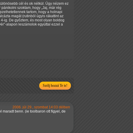
 különösebb cél és ok nélkül. Úgy nézem ez
r pánikolni szoktam, hogy
Jaj, már rég
pzelhetetlennek tartom, hogy a holnapi
ázta magát (rutinból úgyis rákattint az
l 4-ig. De győztem, és most olyan boldog
vér
-alapon leszámolok egyúttal ezzel a
Szólj hozzá Te is!
2006. júl 29., szombat 14:03 délben
 maradt benn. (ie toolbaron ott figyel, de