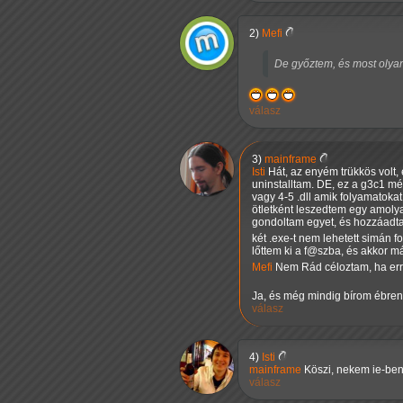
2)
Mefi
De győztem, és most olyan
válasz
3)
mainframe
Isti
Hát, az enyém trükkös volt,
uninstalltam. DE, ez a g3c1 mé
vagy 4-5 .dll amik folyamatokat
ötletként leszedtem egy amolya
gondoltam egyet, és hozzáadtam 
két .exe-t nem lehetett simán f
lőttem ki a f@szba, és akkor má
Mefi
Nem Rád céloztam, ha err
Ja, és még mindig bírom ébre
válasz
4)
Isti
mainframe
Köszi, nekem ie-ben 
válasz