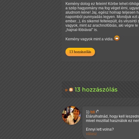
Kemény dolog ez feleim! Körbe lehet röhögn
a szép hagyomány ma fog véget érni, ugyan
aludnom kéne! Jaj, egész holnap teljesen h
napomból punnyadás legyen. Mondjuk ezt a n
ember...), és sikerrel feltelepült, és
vírusirtó
vagyok, mint az arachnofóbiás, aki végre le
hajnal-fóbiával
is.
Kemény vagyok mint a vidia.
13 hozzászólás
13 hozzászólás
1)
Isti
Elárulhatnád, hogy kell leszedn
mivel mozillat használok ez ne
Ennyi lett volna?
válasz