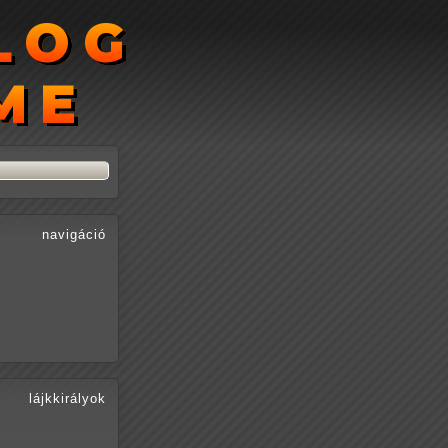
LOG
LOG
ME
ME
navigáció
lájkkirályok