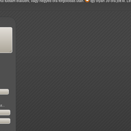
örül tudtam elaludni, vagy negyed óra forgolódás után.
Így olyan 39 óra jött ki.
z...