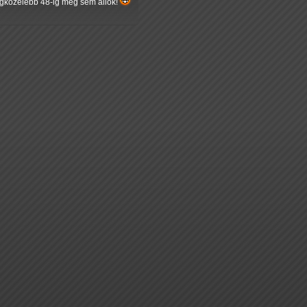
 Legközelebb 48-ig meg sem állok!