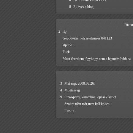
8
Nem vénnek való vidék
8
21 éves a blog
fára
2
rip
Gépbővítés helyzetelemzés 041123
slp too…
Fuck
Most ébredtem, úgyhogy nem a legtutizsírabb ez
3
Mai nap, 2008.08.26.
4
Mostanság
9
Pizza-party, karambol, lopási kísérlet
Szolira idén már nem kell költeni
I lost it