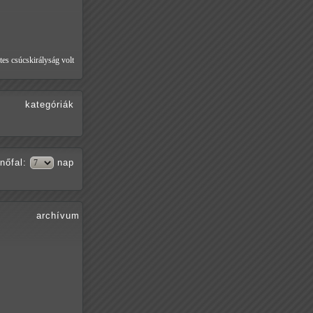
tes csúcskirályság volt
kategóriák
nőfal
:
nap
archívum