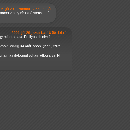
06. júl 29., szombat 17:56 délután
módot vmely vírusirtó website-ján.
2006. júl 29., szombat 18:50 délután
gy módosulata. Én ilyesmit elvből nem
ak...eddig 34 órát lábon. (Igen, fizikai
unalmas dologgal voltam elfoglalva. Pl.