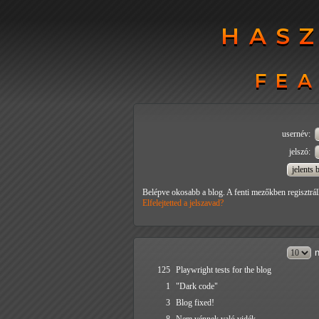
HAS
HAS
FEA
FEA
usernév:
jelszó:
Belépve okosabb a blog. A fenti mezőkben regisztrál
Elfelejtetted a jelszavad?
n
125
Playwright tests for the blog
1
"Dark code"
3
Blog fixed!