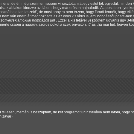
i érte, de én még szerintem sosem virrasztottam át egy estét tök egyedül, minden
is az ablakon kinézve azt látom, hogy már erősen hajnalodik. Alapesetben ilyenko
asználhatatlan leszek!
, de most annyira nem érzem, hogy fáradt lennék, hogy elké
em várt energiát meghozhatta az az okos kis vírus is, ami böngészőupdate-nek álc
 szoftverreklámokkal bombázott (!!!)
. Ezzel a kis tetűvel vesződtem ugyanis úgy 3-tó
 merte csapni a naaagy, szőrös pókot a szekrényajtón. :đ És
ha már lúd, legyen kö
i teljesen, mert én is beszoptam, de két programot uninstallálva nem látom, hogy hol
m zavar)