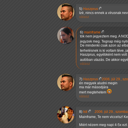
5)
Haszprus
Izé, nincs ennek a vírusnak nev
válasz
6)
mainframe
tök nem jegyeztem meg. A NOD
jegyzek meg. Tegnap még nyil
De mindenki csak azon az elbasz
terhelésnek is ki voltam téve, 
Haszprus, egyébként nem volt s
autóban utazás. De akkor egyé
válasz
7)
Haszprus
2006. júl 29., s
én megyek aludni megin
ma már másodjára
mert megtehetem
válasz
8)
Isti
2006. júl 29., szomba
Mainframe, Te nem viccelsz! 
Miért nézem meg napi 4-5x ezt 