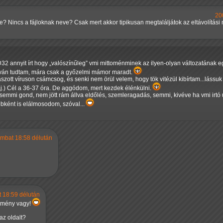
20
e? Nincs a fájloknak neve? Csak mert akkor tipikusan megtaláljátok az eltávolítási 
32 annyit írt hogy
valószínűleg
vmi mittoménminek az ilyen-olyan változatának e
ván tudtam, mára csak a győzelmi mámor maradt.
ott víruson csámcsog, és senki nem örül velem, hogy tök vitézül kibírtam...lássuk cs
jaj.) Cél a 36-37 óra. De aggódom, mert kezdek élénkülni.
emmi gond, nem jött rám állva eldőlés, szemleragadás, semmi, kivéve ha vmi irtó 
bként is elálmosodom, szóval...
zombat 18:58 délután
t 18:59 délután
Kemény vagy!
az oldalt?