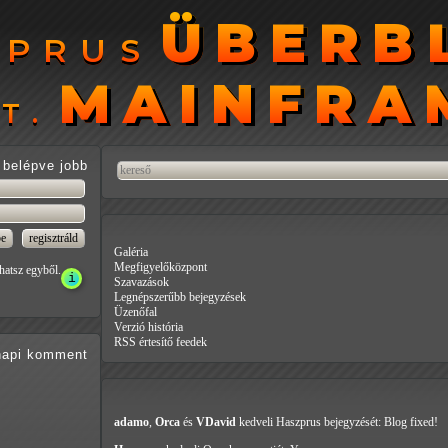
ÜBERB
ÜBERB
ZPRUS
ZPRUS
MAINFRA
MAINFRA
T.
T.
belépve jobb
Galéria
Megfigyelőközpont
hatsz egyből.
Szavazások
Legnépszerűbb bejegyzések
Üzenőfal
Verzió história
RSS értesítő feedek
api
komment
adamo
,
Orca
és
VDavid
kedveli Haszprus
bejegyzését: Blog fixed!