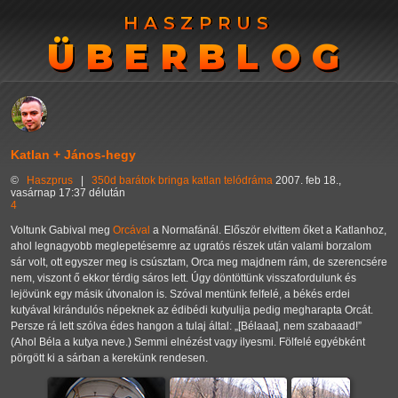
HASZPRUS
HASZPRUS
ÜBERBLOG
ÜBERBLOG
Katlan + János-hegy
©
Haszprus
|
350d
barátok
bringa
katlan
telódráma
2007. feb 18.,
vasárnap 17:37 délután
4
Voltunk Gabival meg
Orcával
a Normafánál. Először elvittem őket a Katlanhoz,
ahol legnagyobb meglepetésemre az ugratós részek után valami borzalom
sár volt, ott egyszer meg is csúsztam, Orca meg majdnem rám, de szerencsére
nem, viszont ő ekkor térdig sáros lett. Úgy döntöttünk visszafordulunk és
lejövünk egy másik útvonalon is. Szóval mentünk felfelé, a békés erdei
kutyával kirándulós népeknek az édibédi kutyulija pedig megharapta Orcát.
Persze rá lett szólva édes hangon a tulaj által:
[Bélaaa], nem szabaaad!
(Ahol Béla a kutya neve.) Semmi elnézést vagy ilyesmi. Fölfelé egyébként
pörgött ki a sárban a kerekünk rendesen.