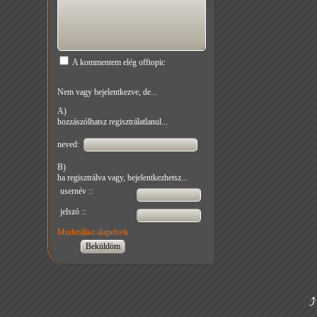
A kommentem elég offtopic
Nem vagy bejelentkezve, de...
A)
hozzászólhatsz regisztrálatlanul...
neved:
B)
ha regisztrálva vagy, bejelentkezhetsz...
usernév ::
jelszó ::
Moderálási alapelvek