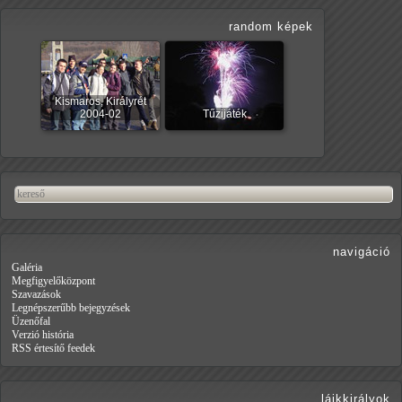
random képek
Kismaros, Királyrét
2004-02
Tűzijáték
navigáció
Galéria
Megfigyelőközpont
Szavazások
Legnépszerűbb bejegyzések
Üzenőfal
Verzió história
RSS értesítő feedek
lájkkirályok