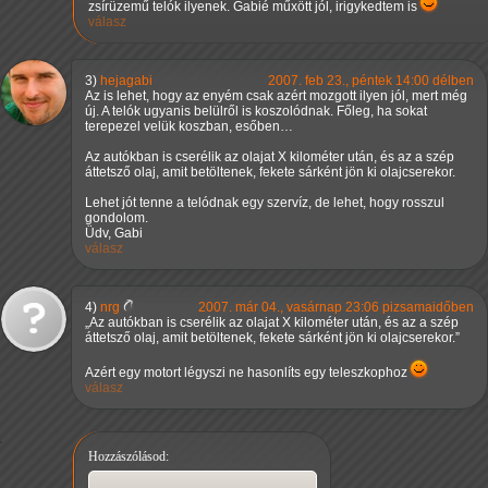
zsírüzemű telók ilyenek. Gabié műxött jól, irigykedtem is
válasz
3)
hejagabi
2007. feb 23., péntek 14:00 délben
Az is lehet, hogy az enyém csak azért mozgott ilyen jól, mert még
új. A telók ugyanis belülről is koszolódnak. Főleg, ha sokat
terepezel velük koszban, esőben…
Az autókban is cserélik az olajat X kilométer után, és az a szép
áttetsző olaj, amit betöltenek, fekete sárként jön ki olajcserekor.
Lehet jót tenne a telódnak egy szervíz, de lehet, hogy rosszul
gondolom.
Üdv, Gabi
válasz
4)
nrg
2007. már 04., vasárnap 23:06 pizsamaidőben
Az autókban is cserélik az olajat X kilométer után, és az a szép
áttetsző olaj, amit betöltenek, fekete sárként jön ki olajcserekor.
Azért egy motort légyszi ne hasonlíts egy teleszkophoz
válasz
Hozzászólásod: