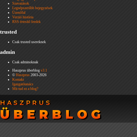
Szavazások
Legnépszerűbb bejegyzések
Üzenőfal
Verzió história
RSS értesítő feedek
trusted
Csak trusted usereknek
admin
Csak adminoknak
Haszprus überblog
v3.1
©
Haszprus
2003-2026
Kontakt
Igazgatótanács
Mit tud ez a blog?
HASZPRUS
HASZPRUS
ÜBERBLOG
ÜBERBLOG