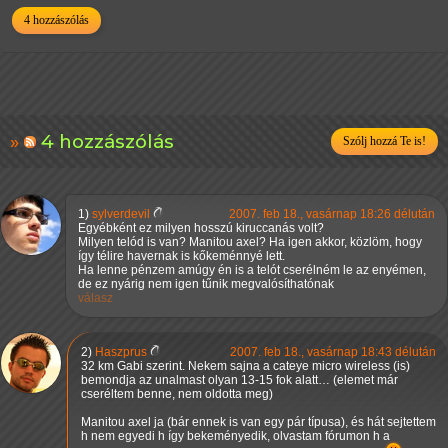
4 hozzászólás
4 hozzászólás
Szólj hozzá Te is!
1)
sylverdevil
2007. feb 18., vasárnap 18:26 délután
Egyébként ez milyen hosszú kiruccanás volt?
Milyen telód is van? Manitou axel? Ha igen akkor, közlöm, hogy
így télire havernak is kőkeménnyé lett.
Ha lenne pénzem amúgy én is a telót cserélném le az enyémen,
de ez nyárig nem igen tűnik megvalósíthatónak
válasz
2)
Haszprus
2007. feb 18., vasárnap 18:43 délután
32 km Gabi szerint. Nekem sajna a cateye micro wireless (is)
bemondja az unalmast olyan 13-15 fok alatt… (elemet már
cseréltem benne, nem oldotta meg)
Manitou axel ja (bár ennek is van egy pár típusa), és hát sejtettem
h nem egyedi h így bekeményedik, olvastam fórumon h a