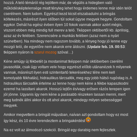
hozzá. A teló témáról rég lejöttem már, de végülis a hidegben való
működésképtelensége miatt tényleg lehet hogy érdemes lenne már idén telót
cserélnem. Nem tudom. Egyrészt kezd kicsit elszabadulni a bringás
költekezés, másrészt ilyen időben túl sokat úgyse megyek hegyre. Gondoltam
egykor. Dehát ha egész évben ilyen 10 fokok vannak akkor azért mégis,
viszont ebben még mindig full merev a teló. Tképpen októbertől kb. áprilisig,
azaz az év felében. Szerencsére a munkás felében (azaz nem a nyári
szünetben). Na mindegy nem ragozom tovább, a lényeg hogy jó lenne egy
mozgó teló, de egyelőre nem akarok erre áldozni. (
Update feb. 19. 00:53
:
tképpen nyáron is
szarul mozog
szóval…)
Kéne amúgy új fékbetét (a mostanimat tképpen már októberben cserélni
javasolták, csak úgy voltam vele hogy egyrészt előbb utánanézek h milyenek
vannak, másrészt ilyen esti szintentartó tekerésekhez télre nem kell
komolyabb fékhatás), hidraulikus tárcsafék, meg egy jobb hátsó rugóstag is. A
hidraulikus tárcsafék értelme az lenne hogy nem kéne a fékbe kapaszkodni
ezerrel ha lassítani akarok. Hosszú lejtőn és/vagy erősen rázós terepen igen
jól jönne. Ugyanis így nem kéne a parásabb részeken lassan menni, mert
meg tudnék állni akkor és ott ahol akarok, mindegy milyen sebességgel
megyek.
Amikor megvettem a bringát májusban, naívan azt gondoltam hogy ez most
így kész, és 10 évre lerendeztem a bringakérdést
Na ez volt az álmodozó szekció. Bringát egy darabig nem fejlesztek.