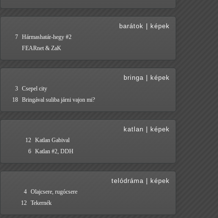
barátok
|
képek
7
Hármashatár-hegy #2
FEARnet & ZaK
bringa
|
képek
3
Csepel city
18
Bringával suliba járni vajon mi?
katlan
|
képek
12
Katlan Gabival
6
Katlan #2, DDH
telódráma
|
képek
4
Olajcsere, rugócsere
12
Tekernék