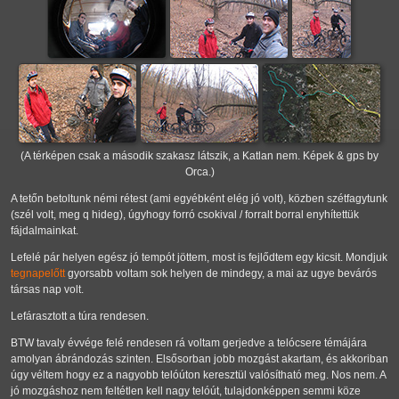
(A térképen csak a második szakasz látszik, a Katlan nem. Képek & gps by
Orca.)
A tetőn betoltunk némi rétest (ami egyébként elég jó volt), közben szétfagytunk
(szél volt, meg q hideg), úgyhogy forró csokival / forralt borral enyhítettük
fájdalmainkat.
Lefelé pár helyen egész jó tempót jöttem, most is fejlődtem egy kicsit. Mondjuk
tegnapelőtt
gyorsabb voltam sok helyen de mindegy, a mai az ugye bevárós
társas nap volt.
Lefárasztott a túra rendesen.
BTW tavaly évvége felé rendesen rá voltam gerjedve a telócsere témájára
amolyan ábrándozás szinten. Elsősorban jobb mozgást akartam, és akkoriban
úgy véltem hogy ez a nagyobb telóúton keresztül valósítható meg. Nos nem. A
jó mozgáshoz nem feltétlen kell nagy telóút, tulajdonképpen semmi köze