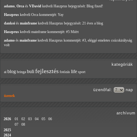
adamo
,
Orca
és
VDavid
kedveli Haszprus
bejegyzését: Blog fixed!
Haszprus
kedveli Orca
kommentjét: Yay
dankoi
és
mainframe
kedveli Haszprus
bejegyzését: 21 éves a blog
Haszprus
kedveli mainframe
kommentjét: #5 Miért
adamo
és
mainframe
kedveli Haszprus
kommentjét: #3, eléggé emeletes csúcskirályság
volt
kategóriák
fejlesztés
blog
buli
life
ai
bringa
fotózás
sport
üzenőfal
:
nap
üzenek
archívum
2026
01
02
03
04
05
06
07
08
2025
2024