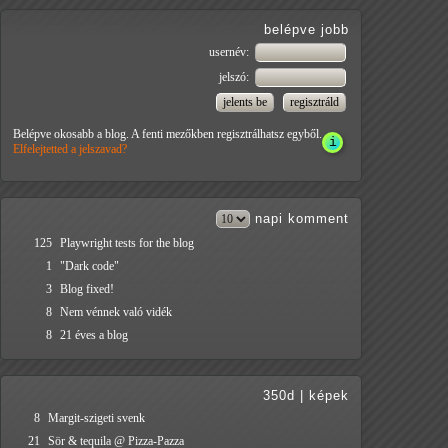
belépve jobb
usernév:
jelszó:
Belépve okosabb a blog. A fenti mezőkben regisztrálhatsz egyből.
Elfelejtetted a jelszavad?
napi
komment
125
Playwright tests for the blog
1
"Dark code"
3
Blog fixed!
8
Nem vénnek való vidék
8
21 éves a blog
350d
|
képek
8
Margit-szigeti svenk
21
Sör & tequila @ Pizza-Pazza