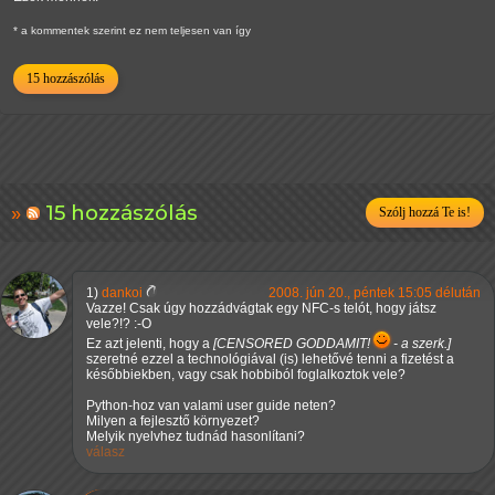
* a kommentek szerint ez nem teljesen van így
15 hozzászólás
15 hozzászólás
Szólj hozzá Te is!
1)
dankoi
2008. jún 20., péntek 15:05 délután
Vazze! Csak úgy hozzádvágtak egy NFC-s telót, hogy játsz
vele?!? :-O
Ez azt jelenti, hogy a
[CENSORED GODDAMIT!
- a szerk.]
szeretné ezzel a technológiával (is) lehetővé tenni a fizetést a
későbbiekben, vagy csak hobbiból foglalkoztok vele?
Python-hoz van valami user guide neten?
Milyen a fejlesztő környezet?
Melyik nyelvhez tudnád hasonlítani?
válasz