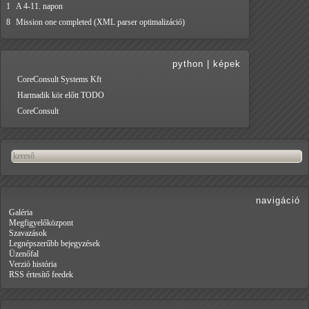
1
A 4-11. napon
8
Mission one completed (XML parser optimalizáció)
python
|
képek
CoreConsult Systems Kft
Harmadik kör előtt TODO
CoreConsult
navigáció
Galéria
Megfigyelőközpont
Szavazások
Legnépszerűbb bejegyzések
Üzenőfal
Verzió história
RSS értesítő feedek