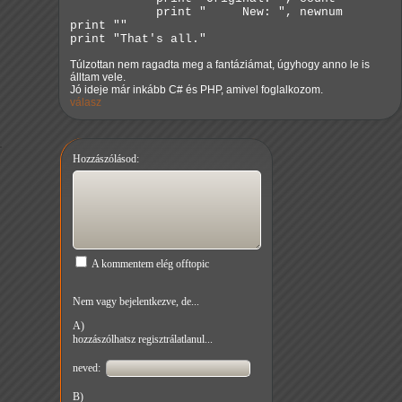
print " New: ", newnum
print ""
print "That's all."
Túlzottan nem ragadta meg a fantáziámat, úgyhogy anno le is
álltam vele.
Jó ideje már inkább C# és PHP, amivel foglalkozom.
válasz
Hozzászólásod:
A kommentem elég offtopic
Nem vagy bejelentkezve, de...
A)
hozzászólhatsz regisztrálatlanul...
neved:
B)