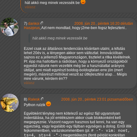
hát akkó meg minek vezessék be
válasz
7)
dankoi
2008. jún 20., péntek 16:20 délután
Haszprus
, Azt nem mondtad, hogy j2me-ben fogsz fejleszteni..
hát akkó meg minek vezessék be
Ezzel csak az általános tendenciára kívántam utalni, a kifutás
lehet 20év is, a lényegen akkor sem változtat. Innovációban
sajnos ez a jellemző Magyarországon, tisztelet a ritka kivételnek.
Pl: épp ma hallottam a rádióban, hogy a környező országokból
egyedül nálunk nem vezették még be a használattal arányos
útdíjat, ami miatt egyrészt boldog-boldogtalan erre jön (mert
megéri), másrészt milliókat veszít az útfejlesztési alap… Mégis
mire várunk, kérdem én??
válasz
8)
Ralesk
2008. jún 20., péntek 23:01 pizsamaidőben
Python rulzik
Egyébként tényleg nem kötelező az egész fájl ugyanolyan
indentálása, ha jól emlékszem akkor csak blokkonként kell
megegyeznie. Viszont nagyon hasznos tud lenni, ha van egy
egyezség, vagy legalább egy fájlban egységes a dolog. Erről illik
fejkommentben, varázskommentben (pl.
# -*- vim: noet,
ts=4, sts=4 -*-
) megemlékezni (fenti példát konkrétan