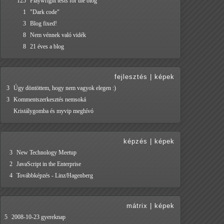
125
Playwright tests for the blog
1
"Dark code"
3
Blog fixed!
8
Nem vénnek való vidék
8
21 éves a blog
fejlesztés
|
képek
3
Úgy döntöttem, hogy nem vagyok elegen :)
3
Kommentszerkesztés nemsoká
Kristálygomba és myvip meghívó
képzés
|
képek
3
New Technology Meetup
2
JavaScript in the Enterprise
4
Továbbképzés - Linz/Hagenberg
mátrix
|
képek
5
2008-10-23 gyereknap