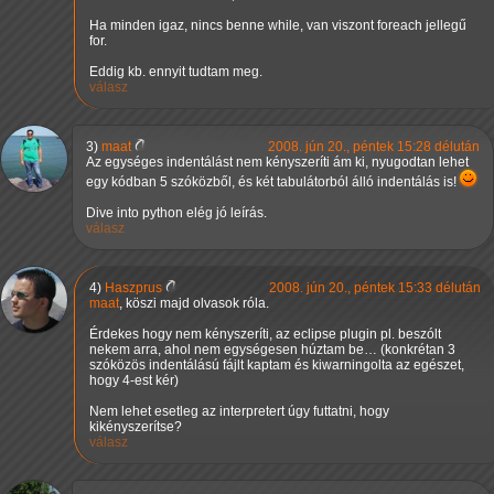
Ha minden igaz, nincs benne while, van viszont foreach jellegű
for.
Eddig kb. ennyit tudtam meg.
válasz
3)
maat
2008. jún 20., péntek 15:28 délután
Az egységes indentálást nem kényszeríti ám ki, nyugodtan lehet
egy kódban 5 szóközből, és két tabulátorból álló indentálás is!
Dive into python elég jó leírás.
válasz
4)
Haszprus
2008. jún 20., péntek 15:33 délután
maat
, köszi majd olvasok róla.
Érdekes hogy nem kényszeríti, az eclipse plugin pl. beszólt
nekem arra, ahol nem egységesen húztam be… (konkrétan 3
szóközös indentálású fájlt kaptam és kiwarningolta az egészet,
hogy 4-est kér)
Nem lehet esetleg az interpretert úgy futtatni, hogy
kikényszerítse?
válasz