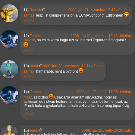
11)
Ralesk
2008. jún 21., szombat 17:47 délután
Tamás
, lesz list comprehension a ECMAScript 4th Editionben
válasz
12)
Tamás
2008. jún 21., szombat 18:43 délután
Ralesk
, na és mikorra fogja azt az Internet Explorer támogatni?
válasz
13)
maat
2008. jún 22., vasárnap 12:11 délben
Tamás
, hamarabb, mint a pythont
válasz
14)
Tamás
2008. jún 23., hétfő 17:35 délután
maat
, az biztos
Csak arra akartam kilyukadni, hogy ez
tipikusan egy olyan feature, ami nagyon hasznos lenne, csak az
IE-nek hála a gyakorlatban alkalmazhatatlan lesz még jópár évig.
:-/
válasz
15)
egon
2008. jún 23., hétfő 20:26 este
7-8 éve már belekóstoltam, akkori próbálkozásaim: