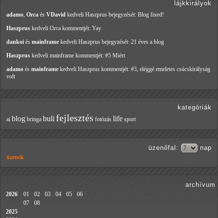
lájkkirályok
adamo
,
Orca
és
VDavid
kedveli Haszprus
bejegyzését: Blog fixed!
Haszprus
kedveli Orca
kommentjét: Yay
dankoi
és
mainframe
kedveli Haszprus
bejegyzését: 21 éves a blog
Haszprus
kedveli mainframe
kommentjét: #5 Miért
adamo
és
mainframe
kedveli Haszprus
kommentjét: #3, eléggé emeletes csúcskirályság
volt
kategóriák
fejlesztés
blog
buli
life
ai
bringa
fotózás
sport
üzenőfal
:
nap
üzenek
archívum
2026
01
02
03
04
05
06
07
08
2025