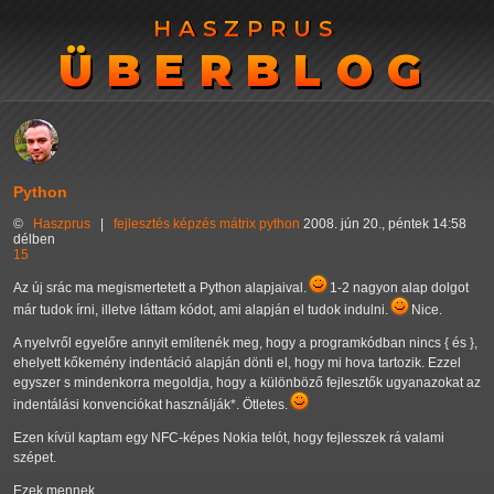
HASZPRUS
HASZPRUS
ÜBERBLOG
ÜBERBLOG
Python
©
Haszprus
|
fejlesztés
képzés
mátrix
python
2008. jún 20., péntek 14:58
délben
15
Az új srác ma megismertetett a Python alapjaival.
1-2 nagyon alap dolgot
már tudok írni, illetve láttam kódot, ami alapján el tudok indulni.
Nice.
A nyelvről egyelőre annyit említenék meg, hogy a programkódban nincs { és },
ehelyett kőkemény indentáció alapján dönti el, hogy mi hova tartozik. Ezzel
egyszer s mindenkorra megoldja, hogy a különböző fejlesztők ugyanazokat az
indentálási konvenciókat használják*. Ötletes.
Ezen kívül kaptam egy NFC-képes Nokia telót, hogy fejlesszek rá valami
szépet.
Ezek mennek.