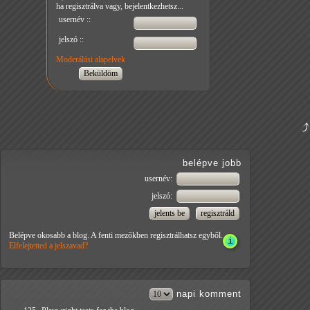
ha regisztrálva vagy, bejelentkezhetsz...
usernév ::
jelszó ::
Moderálási alapelvek
belépve jobb
usernév:
jelszó:
Belépve okosabb a blog. A fenti mezőkben regisztrálhatsz egyből.
Elfelejtetted a jelszavad?
napi
komment