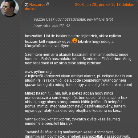
2)
Haszprus
2008. jún 20., péntek 15:18 délután
dankoi
,
Vazze! Csak úgy hozzádvágtak egy NFC-s telót,
hogy játsz vele?!? :-O
használtat. Hát de bakker ha erre fejlesztek, akkor nyilván
hozzám kell vágjanak egyet
tekintve hogy eddig a
környékünkön se volt ilyen.
Szerintem nem arra akarják használni, mint amit sejtesz mögé,
hanem… Belső használatra kéne. Szerintem. Első körben. Amíg
nem terjednek el az nfc-s telók addig biztosan.
www.python.org
A fejlesztői környezet olyan amilyet akarsz, pl. eclipse-hez is van
plugin (fel is raktam jól, de a code completiont valahogy nem
igazán támogatja eddig, lehet hogy vmit még fel kell rakni, ntom)
Mihez hasonlít,… hm, hát, a js-hez abban hogy nincs
pontosvessző a sorok végén (js-ben opcionális), a js/php-hez
abban, hogy nincs a programnak külön jelölendő belépési
pontja, mint pl. meghatározott nevű osztály/függvény, hanem
ugyanúgy ráfolyik az első végrehajtható kódsorra és kész.
Vannak obik, konstruktorok, try-catch kivételkezelés, meg
mindenféle beépített libraryk.
Továbbá állítólag elég hatékonyan kezeli a tömböket,
dinamikusan bővíthetők, lehetnek számozottak v asszociatívak.