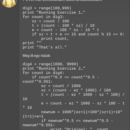
dig3 = range(100,999)
print "Running Exercise 1…"
for count in dig3:
sz = count / 100
t = (count - 100 * sz) / 10
e = count - 100 * sz - 10 * t
if sz + t + e == 15 and count % 15 == 0:
print count,
print ""
print "That's all."
Meg itt egy másik:
dig4 = range(1000, 9999)
print "Running Exercise 2…"
for count in dig4:
if count**0.5 == count**0.5 -
count**0.5%1:
ez = count / 1000
sz = (count - ez * 1000) / 100
t = (count - ez * 1000 - sz * 100) /
10
e = count - ez * 1000 - sz * 100 - t
* 10
newnum = 1000*(ez+1)+100*(sz+1)+10*
(t+1)+e+1
if newnum**0.5 == newnum**0.5 -
newnum**0.5%1:
print "Original: ", count