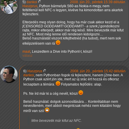
5)
dankoi
2008. jún 20., péntek 15:39 délután
Haszprus
, Python bármelyik S60-as Nokia-n megy, nem
feltétlenül kell NFC-s legyen, kivéve ha kimondottan arra akartok
fejleszteni.
Elterjedés meg olyan dolog, hogy ha már csak akkor kezd el a
[CENSORED GODDAMIT! GODDAMIT! - a szerk.]
gondolkozni
rajta, mikor elterjedt, akkor már rég késő. Mire bevezetik már kifut
az NFC. Most még lenne idő rendesen kidolgozni…
Belső használatát viszont kifejthetnéd (ha tudod), mert nem sok
elképzelésem van rá
maat
, Leszedtem a Dive into Pythont-t, köszi!
válasz
6)
Haszprus
2008. jún 20., péntek 15:42 délután
dankoi
, nem Pythonban fogok rá fejleszteni, hanem j2me-ben. A
Python csak azért jön ide, mert az új srác ért hozzá és ofkorsz
lecsaptam a témára.
Folyamatos fejlődés: alap.
Ps. Ne írd már ki a cég nevét, köszi
Belső használat: dolgok azonosítására… Konkrétabban nem
nevesíteném, mert abból megintcsak nehéz nem kitalálni hogy
miről van szó
Mire bevezetik már kifut az NFC.