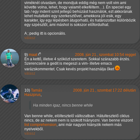
viméknél olvastam, de mondjuk eddig még nem volt vim ami
követte volna, lehet, hogy valamit elkeféltem…). Én speciel egy
tab / egy indent szint jellegű behúzást használok, ezt akkorának
lehet mutattatni egy szerkesztővel, amekkora jól esik, egy
karakter, így egy lépésben átugorható, és határozottan különbözik
egy szpésztől, ami máshol is sokszor előfordulhat.
A ; pedig itt is opcionális.
válasz
9)
maat
2008. jún 21., szombat 10:54 reggel
Én a kettő, illetve 4 szóközt szeretem. Sokkal szárazabb érzés.
Szerencsére a gedit is megeszi a vim- illetve emacs
varázskommentet. Csak kevés projekt használja őket
.
válasz
10)
Tamás
2008. jún 21., szombat 17:22 délután
Haszprus
,
Ha minden igaz, nincs benne while
Van benne while, elöltesztelő változatban. Hátultesztelő ciklus
nincs, de az nekem nem is szokott hiányozni. Van benne viszont
list comprehension
, ami már nagyon hiányzik nekem más
nyelvekből.
válasz