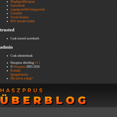
Megfigyelőközpont
Szavazások
Legnépszerűbb bejegyzések
Üzenőfal
Verzió história
RSS értesítő feedek
trusted
Csak trusted usereknek
admin
Csak adminoknak
Haszprus überblog
v3.1
©
Haszprus
2003-2026
Kontakt
Igazgatótanács
Mit tud ez a blog?
HASZPRUS
HASZPRUS
ÜBERBLOG
ÜBERBLOG