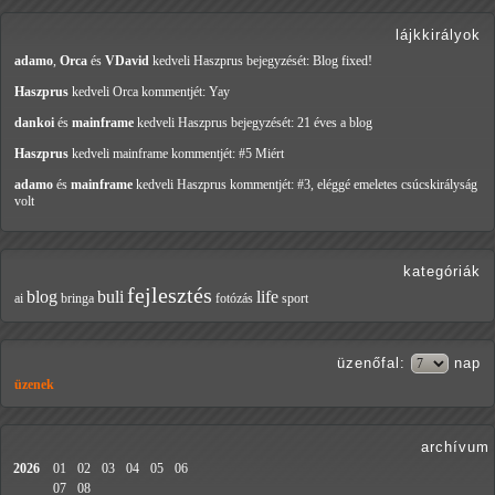
lájkkirályok
adamo
,
Orca
és
VDavid
kedveli Haszprus
bejegyzését: Blog fixed!
Haszprus
kedveli Orca
kommentjét: Yay
dankoi
és
mainframe
kedveli Haszprus
bejegyzését: 21 éves a blog
Haszprus
kedveli mainframe
kommentjét: #5 Miért
adamo
és
mainframe
kedveli Haszprus
kommentjét: #3, eléggé emeletes csúcskirályság
volt
kategóriák
fejlesztés
blog
buli
life
ai
bringa
fotózás
sport
üzenőfal
:
nap
üzenek
archívum
2026
01
02
03
04
05
06
07
08