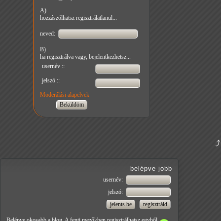
A)
hozzászólhatsz regisztrálatlanul...
neved:
B)
ha regisztrálva vagy, bejelentkezhetsz...
usernév ::
jelszó ::
Moderálási alapelvek
belépve jobb
usernév:
jelszó:
Belépve okosabb a blog. A fenti mezőkben regisztrálhatsz egyből.