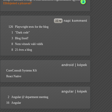
Elfelejtetted a jelszavad?
napi
komment
126
Playwright tests for the blog
1
"Dark code"
3
Blog fixed!
8
Nem vénnek való vidék
8
21 éves a blog
android
|
képek
CoreConsult Systems Kft
React Native
angular
|
képek
2
Angular @ department meeting
16
Angular