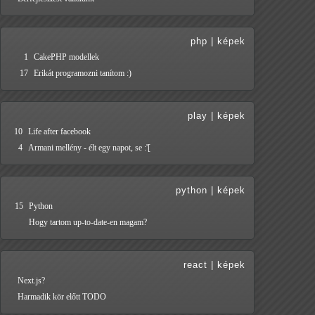
php
|
képek
1
CakePHP modellek
17
Erikát programozni tanítom :)
play
|
képek
10
Life after facebook
4
Armani mellény - élt egy napot, se :'[
python
|
képek
15
Python
Hogy tartom up-to-date-en magam?
react
|
képek
Next.js?
Harmadik kör előtt TODO