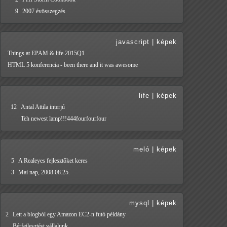
9
2007 évösszegzés
javascript
|
képek
Things at EPAM & life 2015Q1
HTML 5 konferencia - been there and it was awesome
life
|
képek
12
Antal Attila interjú
Teh newest lamp!!!444fourfourfour
meló
|
képek
5
A Realeyes fejlesztőket keres
3
Mai nap, 2008.08.25.
mysql
|
képek
2
Lett a blogból egy Amazon EC2-n futó példány
Bérfejlesztést vállalunk