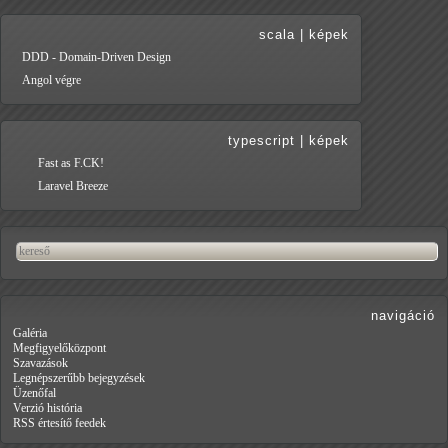
scala
|
képek
DDD - Domain-Driven Design
Angol végre
typescript
|
képek
Fast as F.CK!
Laravel Breeze
navigáció
Galéria
Megfigyelőközpont
Szavazások
Legnépszerűbb bejegyzések
Üzenőfal
Verzió história
RSS értesítő feedek