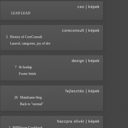
ceo
|
képek
LEAD LEAD
coreconsult
|
képek
2
History of CoreConsult
Laravel, categories, joy of dev
design
|
képek
7
9e honlap
Footer fetish
fejlesztés
|
képek
26
Mainframe blog
Back to "normal"
haszpra olivér
|
képek
2
PHPStorm Cookbook