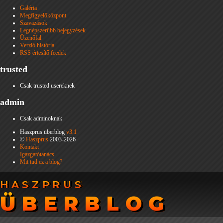
Galéria
Megfigyelőközpont
Szavazások
Legnépszerűbb bejegyzések
Üzenőfal
Verzió história
RSS értesítő feedek
trusted
Csak trusted usereknek
admin
Csak adminoknak
Haszprus überblog
v3.1
©
Haszprus
2003-2026
Kontakt
Igazgatótanács
Mit tud ez a blog?
HASZPRUS
HASZPRUS
ÜBERBLOG
ÜBERBLOG