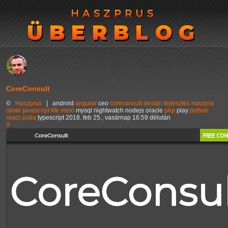
HASZPRUS
HASZPRUS
ÜBERBLOG
ÜBERBLOG
CoreConsult
©
Haszprus
|
android
angular
ceo
coreconsult
design
fejlesztés
haszpra
olivér
javascript
life
meló
mysql
nightwatch
nodejs
oracle
php
play
python
react
scala
typescript
2018. feb 25., vasárnap 16:59 délután
0