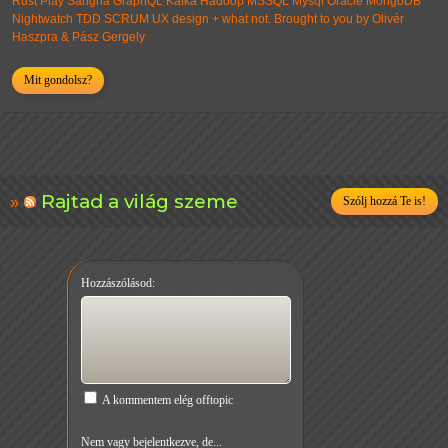
Rust Play Sangria GraphQL Kafka Hadoop MSSQL Mysql Oracle MongoDB
Nightwatch TDD SCRUM UX design + what not. Brought to you by Olivér
Haszpra & Pász Gergely
Mit gondolsz?
Rajtad a világ szeme
Szólj hozzá Te is!
Hozzászólásod:
A kommentem elég offtopic
Nem vagy bejelentkezve, de...