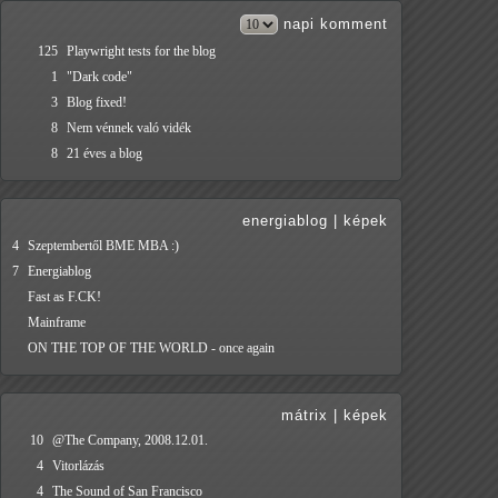
napi
komment
125
Playwright tests for the blog
1
"Dark code"
3
Blog fixed!
8
Nem vénnek való vidék
8
21 éves a blog
energiablog
|
képek
4
Szeptembertől BME MBA :)
7
Energiablog
Fast as F.CK!
Mainframe
ON THE TOP OF THE WORLD - once again
mátrix
|
képek
10
@The Company, 2008.12.01.
4
Vitorlázás
4
The Sound of San Francisco