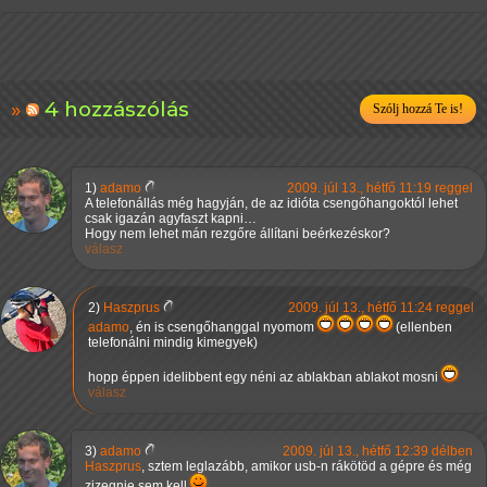
4 hozzászólás
Szólj hozzá Te is!
1)
adamo
2009. júl 13., hétfő 11:19 reggel
A telefonállás még hagyján, de az idióta csengőhangoktól lehet
csak igazán agyfaszt kapni…
Hogy nem lehet mán rezgőre állítani beérkezéskor?
válasz
2)
Haszprus
2009. júl 13., hétfő 11:24 reggel
adamo
, én is csengőhanggal nyomom
(ellenben
telefonálni mindig kimegyek)
hopp éppen idelibbent egy néni az ablakban ablakot mosni
válasz
3)
adamo
2009. júl 13., hétfő 12:39 délben
Haszprus
, sztem leglazább, amikor usb-n rákötöd a gépre és még
zizegnie sem kell