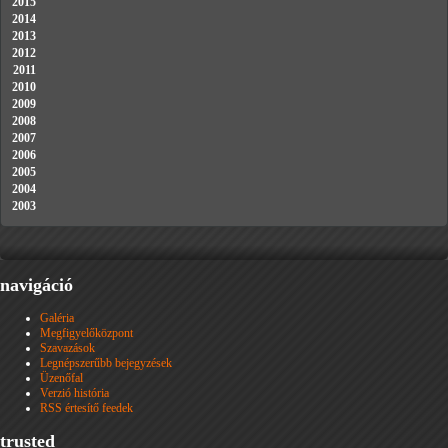
2015
2014
2013
2012
2011
2010
2009
2008
2007
2006
2005
2004
2003
navigáció
Galéria
Megfigyelőközpont
Szavazások
Legnépszerűbb bejegyzések
Üzenőfal
Verzió história
RSS értesítő feedek
trusted