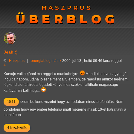
HASZPRUS
HASZPRUS
ÜBERBLOG
ÜBERBLOG
Jeah :)
©
Haszprus
|
energiablog
mátrix
2009. júl 13., hétfő 09:46 kora reggel
4
Kurvajó volt bejönni ma reggel a munkahelyre.
Mondjuk eleve nagyon jól
indult a napom, utána jó zene ment a fülemben, de ráadásul amikor beértem,
légkondicionált iroda fogadott kényelmes székkel, állítható magasságú
karfával, mi kell még…
10:11
sztem be kéne vezetni hogy az irodában nincs telefonálás. Nem
gondolom hogy egy ember telefonja miatt megérné másik 10-et hátráltatni a
munkában.
4 hozzászólás