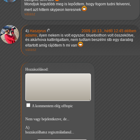
Mondjuk legutóbb meg is lepődtem, hogy fogom tudni felvenni,
mert azt hittem skypeon keresnek
válasz
4)
Haszprus
2009. júl 13., hétfő 12:45 délben
adamo
, ilyen nekem is volt egyszer, bluetoothon volt összekötve,
és akárhova kattintgattam, nem tudtam beszélni stb egy darabig
eltartott amíg rájöttem h mi van
válasz
Hozzászólásod:
A kommentem elég offtopic
Nem vagy bejelentkezve, de...
A)
hozzászólhatsz regisztrálatlanul...