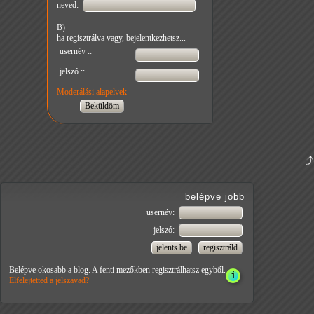
neved:
B)
ha regisztrálva vagy, bejelentkezhetsz...
usernév ::
jelszó ::
Moderálási alapelvek
belépve jobb
usernév:
jelszó:
Belépve okosabb a blog. A fenti mezőkben regisztrálhatsz egyből.
Elfelejtetted a jelszavad?