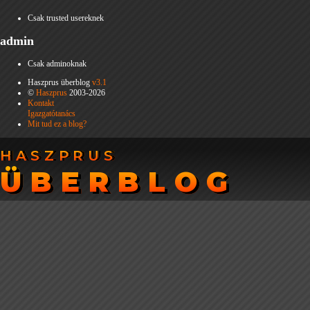
Csak trusted usereknek
admin
Csak adminoknak
Haszprus überblog
v3.1
©
Haszprus
2003-2026
Kontakt
Igazgatótanács
Mit tud ez a blog?
HASZPRUS
HASZPRUS
ÜBERBLOG
ÜBERBLOG