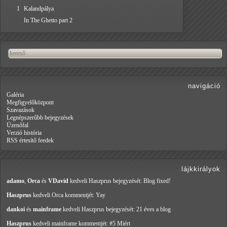
1
Kalandpálya
In The Ghetto part 2
navigáció
Galéria
Megfigyelőközpont
Szavazások
Legnépszerűbb bejegyzések
Üzenőfal
Verzió história
RSS értesítő feedek
lájkkirályok
adamo
,
Orca
és
VDavid
kedveli Haszprus
bejegyzését: Blog fixed!
Haszprus
kedveli Orca
kommentjét: Yay
dankoi
és
mainframe
kedveli Haszprus
bejegyzését: 21 éves a blog
Haszprus
kedveli mainframe
kommentjét: #5 Miért