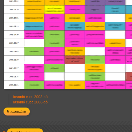
Hasonló cucc 2003-ból
Hasonló cucc 2006-ból
6 hozzászólás