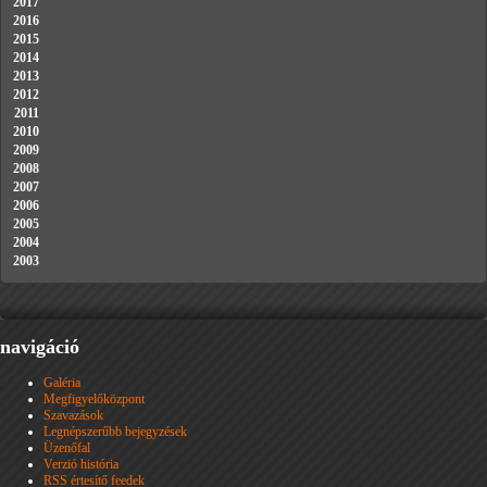
2017
2016
2015
2014
2013
2012
2011
2010
2009
2008
2007
2006
2005
2004
2003
navigáció
Galéria
Megfigyelőközpont
Szavazások
Legnépszerűbb bejegyzések
Üzenőfal
Verzió história
RSS értesítő feedek