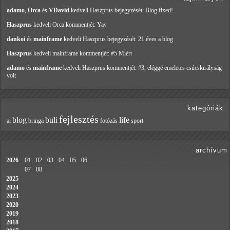
adamo
,
Orca
és
VDavid
kedveli Haszprus
bejegyzését: Blog fixed!
Haszprus
kedveli Orca
kommentjét: Yay
dankoi
és
mainframe
kedveli Haszprus
bejegyzését: 21 éves a blog
Haszprus
kedveli mainframe
kommentjét: #5 Miért
adamo
és
mainframe
kedveli Haszprus
kommentjét: #3, eléggé emeletes csúcskirályság
volt
kategóriák
fejlesztés
blog
buli
life
ai
bringa
fotózás
sport
archívum
2026
01
02
03
04
05
06
07
08
2025
2024
2023
2020
2019
2018