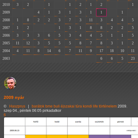
2010
3
2
-
1
-
1
2
1
2
-
-
1
2009
-
-
4
1
3
1
3
1
1
-
1
-
2008
1
8
2
2
3
7
3
11
3
4
4
5
2007
1
2
-
-
1
3
1
8
8
2
2
5
2006
3
3
3
6
5
3
4
4
5
1
1
5
2005
11
12
3
5
5
5
8
7
8
3
1
2
2004
4
11
8
14
6
7
11
9
17
18
10
11
2003
-
-
-
-
-
-
-
-
6
6
5
23
2009 nyár
©
Haszprus
|
barátok
bme
buli
éjszakai túra
kondi
life
történelem
2009.
szep 04., péntek 06:05 pirkadatkor
6