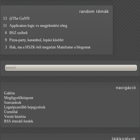
random témák
13
@The GuNN
11
Application logic vs megjelenítési réteg
6
BSZ szóbeli
9
Pizza-party, karambol, lopási kísérlet
3
Hah, ma a HSZK-ból megnézte Mainframe a blogomat
navigáció
Galéria
Megfigyelőközpont
Szavazások
Legnépszerűbb bejegyzések
Üzenőfal
Verzió história
RSS értesítő feedek
lájkkirályok