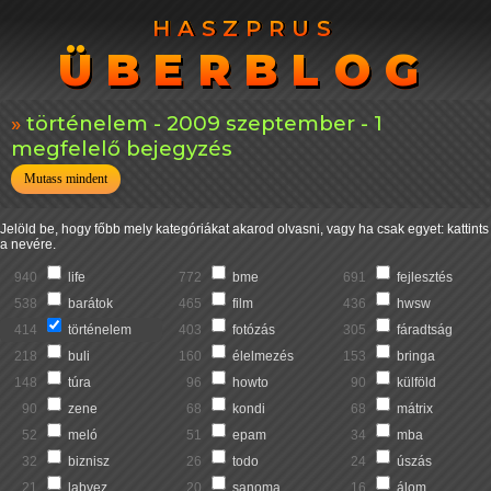
HASZPRUS
HASZPRUS
ÜBERBLOG
ÜBERBLOG
történelem - 2009 szeptember - 1
megfelelő bejegyzés
Mutass mindent
Jelöld be, hogy főbb mely kategóriákat akarod olvasni, vagy ha csak egyet: kattints
a nevére.
940
life
772
bme
691
fejlesztés
538
barátok
465
film
436
hwsw
414
történelem
403
fotózás
305
fáradtság
218
buli
160
élelmezés
153
bringa
148
túra
96
howto
90
külföld
90
zene
68
kondi
68
mátrix
52
meló
51
epam
34
mba
32
biznisz
26
todo
24
úszás
21
labvez
20
sanoma
16
álom