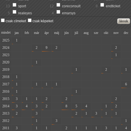
13
sport
12
coreconsult
9
endticket
5
realeyes
4
emarsys
csak címeket
csak képeket
mindet
jan
feb
már
ápr
máj
jún
júl
aug
sze
okt
nov
dec
2025
1
-
-
-
-
-
-
-
-
-
-
-
2024
-
-
2
9
2
-
-
-
-
-
2
-
2023
-
-
-
-
-
-
-
-
-
-
1
-
2020
-
-
1
-
-
-
-
-
-
-
-
-
2019
-
-
-
-
-
-
1
-
-
2
-
1
2018
1
-
-
-
-
-
-
-
-
-
-
-
2017
1
-
1
1
1
-
-
-
-
-
-
6
2016
1
-
-
-
-
-
1
-
-
-
-
-
2015
3
1
1
2
-
2
-
-
-
-
2
-
2014
3
4
3
2
-
8
5
4
-
1
2
-
2013
2
-
3
-
-
-
2
1
3
1
1
-
2012
-
-
1
-
3
-
-
-
-
-
-
1
2011
3
-
1
1
-
2
1
1
1
3
1
4