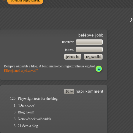
További bejegyzések
belépve jobb
usernév:
jelszó:
Belépve okosabb a blog. A fenti mezőkben regisztrálhatsz egyből.
Elfelejtetted a jelszavad?
napi
komment
125
Playwright tests for the blog
1
"Dark code"
3
Blog fixed!
8
Nem vénnek való vidék
8
21 éves a blog