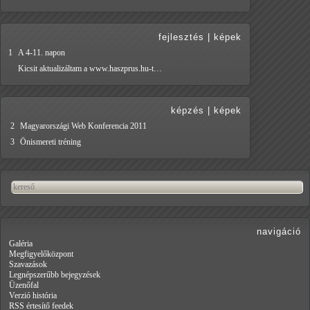
fejlesztés
|
képek
1
A 4-11. napon
Kicsit aktualizáltam a www.haszprus.hu-t…
képzés
|
képek
2
Magyarországi Web Konferencia 2011
3
Önismereti tréning
navigáció
Galéria
Megfigyelőközpont
Szavazások
Legnépszerűbb bejegyzések
Üzenőfal
Verzió história
RSS értesítő feedek