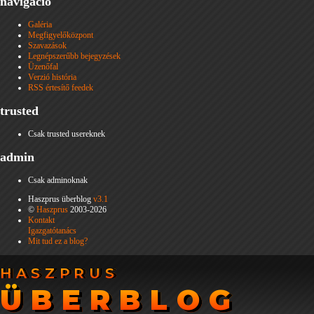
navigáció
Galéria
Megfigyelőközpont
Szavazások
Legnépszerűbb bejegyzések
Üzenőfal
Verzió história
RSS értesítő feedek
trusted
Csak trusted usereknek
admin
Csak adminoknak
Haszprus überblog
v3.1
©
Haszprus
2003-2026
Kontakt
Igazgatótanács
Mit tud ez a blog?
HASZPRUS
HASZPRUS
ÜBERBLOG
ÜBERBLOG