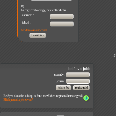
B)
ha regisztrálva vagy, bejelentkezhetsz...
usernév ::
jelszó ::
Moderálási alapelvek
belépve jobb
usernév:
jelszó:
Belépve okosabb a blog. A fenti mezőkben regisztrálhatsz egyből.
Elfelejtetted a jelszavad?