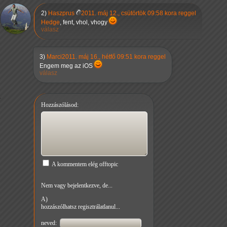
2)
Haszprus
2011. máj 12., csütörtök 09:58 kora reggel
Hedge
, fent, vhol, vhogy
válasz
3)
Marci
2011. máj 16., hétfő 09:51 kora reggel
Engem meg az iOS
válasz
Hozzászólásod:
A kommentem elég offtopic
Nem vagy bejelentkezve, de...
A)
hozzászólhatsz regisztrálatlanul...
neved: