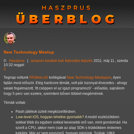
HASZPRUS
HASZPRUS
ÜBERBLOG
ÜBERBLOG
New Technology Meetup
©
Haszprus
|
amazon
barátok
buli
fejlesztés
képzés
2011. máj 11., szerda
10:32 reggel
3
Tegnap voltunk
PAStheLoD
kollégával
New Technology Meetupon
, ilyen
fajtán most először. Elég hardcore témák, volt pár iszonyat élvezetes - ahogy
valaki fogalmazott, 'itt csöppen el az igazi programozó' - előadás, sajnálom
hogy 5 perc van ezekre, szerintem bőven többet megérnének.
Témák voltak:
Flash játékok üzleti megközelítésben.
Low-level iOS, hogyan lehetne gyorsabb?
A mobil eszközökben
sokkal több és egyben sokkal kevesebb erő van, mint gondolnád. Ha
szorít a CPU, akkor nem csak az alap SDK-s trükkökben érdemes
turkálni. Már az sem egyszerű, hogyan mérjünk. Szálak, UIKit,