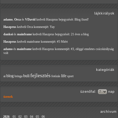
lájkkirályok
adamo
,
Orca
és
VDavid
kedveli Haszprus
bejegyzését: Blog fixed!
Haszprus
kedveli Orca
kommentjét: Yay
dankoi
és
mainframe
kedveli Haszprus
bejegyzését: 21 éves a blog
Haszprus
kedveli mainframe
kommentjét: #5 Miért
adamo
és
mainframe
kedveli Haszprus
kommentjét: #3, eléggé emeletes csúcskirályság
volt
kategóriák
fejlesztés
blog
buli
life
ai
bringa
fotózás
sport
üzenőfal
:
nap
üzenek
archívum
2026
01
02
03
04
05
06