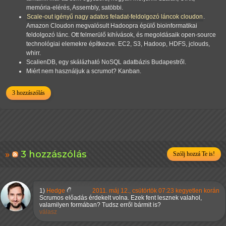
memória-elérés, Assembly, satöbbi.
Scale-out igényű nagy adatos feladat-feldolgozó láncok cloudon
.
Amazon Cloudon megvalósult Hadoopra épülő bioinformatikai
feldolgozó lánc. Ott felmerülő kihívások, és megoldásaik open-source
technológiai elemekre építkezve. EC2, S3, Hadoop, HDFS, jclouds,
whirr.
ScalienDB, egy skálázható NoSQL adatbázis Budapestről.
Miért nem használjuk a scrumot? Kanban.
3 hozzászólás
3 hozzászólás
Szólj hozzá Te is!
1)
Hedge
2011. máj 12., csütörtök 07:23 kegyetlen korán
Scrumos előadás érdekelt volna. Ezek fent lesznek valahol,
valamilyen formában? Tudsz erről bármit is?
válasz