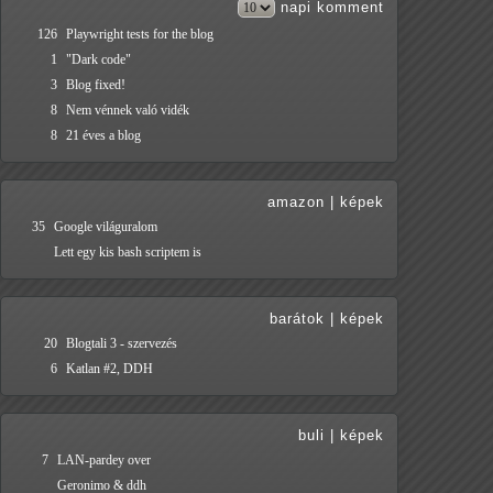
napi
komment
126
Playwright tests for the blog
1
"Dark code"
3
Blog fixed!
8
Nem vénnek való vidék
8
21 éves a blog
amazon
|
képek
35
Google világuralom
Lett egy kis bash scriptem is
barátok
|
képek
20
Blogtali 3 - szervezés
6
Katlan #2, DDH
buli
|
képek
7
LAN-pardey over
Geronimo & ddh