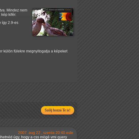
intva. Mindez nem
kép kifér.
y így 2.9-es
er külön fülekre megnyitogatja a képeket
Szólj hozzá Te is!
2007. aug 22., szerda 20:40 este
rülhetnéd úgy, hogy a css mögé vmi query