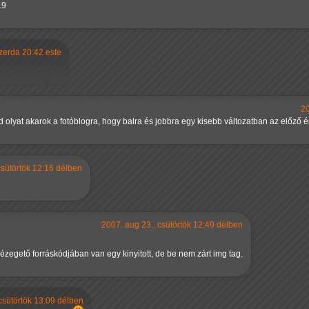
.9
zerda 20:42 este
20
d olyat akarok a fotóblogra, hogy balra és jobbra egy kisebb változatban az előző
csütörtök 12:16 délben
2007. aug 23., csütörtök 12:49 délben
zegető forráskódjában van egy kinyitott, de be nem zárt img tag.
csütörtök 13:09 délben