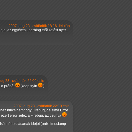
2007. aug 23., csütörtök 18:16 délután
ndja, az egyéves überblog előfizetést nyer…
ug 23., csütörtök 22:09 este
 a próbát
[keep tryin
]
2007. aug 23., csütörtök 22:10 este
IE-hez nincs nemhogy Firebug, de sima Error
zért errort jelez a Firebug. Ez csúnya
olsó módosításának idejét (unix timestamp