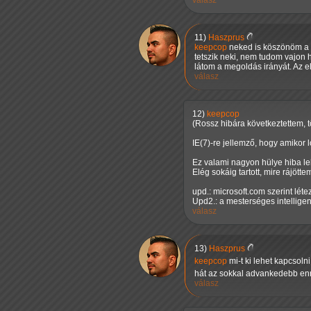
válasz
11)
Haszprus
keepcop
neked is köszönöm a p
tetszik neki, nem tudom vajon 
látom a megoldás irányát. Az el
válasz
12)
keepcop
(Rossz hibára következtettem, t
IE(7)-re jellemző, hogy amikor 
Ez valami nagyon hülye hiba leh
Elég sokáig tartott, mire rájö
upd.: microsoft.com szerint lét
Upd2.: a mesterséges intelligenc
válasz
13)
Haszprus
keepcop
mi-t ki lehet kapcsoln
hát az sokkal advankedebb en
válasz