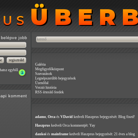
ÜBER
ÜBER
RUS
RUS
belépve jobb
Galéria
Megfigyelőközpont
hatsz egyből.
Szavazások
Legnépszerűbb bejegyzések
Üzenőfal
Verzió história
RSS értesítő feedek
api
komment
adamo
,
Orca
és
VDavid
kedveli Haszprus
bejegyzését: Blog fixed!
Haszprus
kedveli Orca
kommentjét: Yay
dankoi
és
mainframe
kedveli Haszprus
bejegyzését: 21 éves a blog