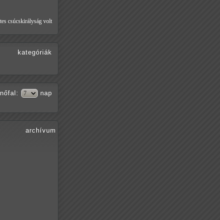
tes csúcskirályság volt
kategóriák
nőfal
:
nap
archívum