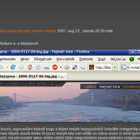
ztés
javascript
php
version history
2007. aug 22., szerda 20:30 este
feature-e, a képlapozó.
hozzá, egyszerűen kideríti hogy a képet melyik bejegyzésből linkelték (mégpedig e
ly képek veszik körbe őt (azaz melyik kép van előtte és utána (ezen is lehet gyorsít
iót. Ha jók lesztek akkor előbb-utóbb talán megcsinálom javascriptesen széjjelcache