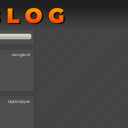
BLOG
BLOG
navigáció
lájkkirályok