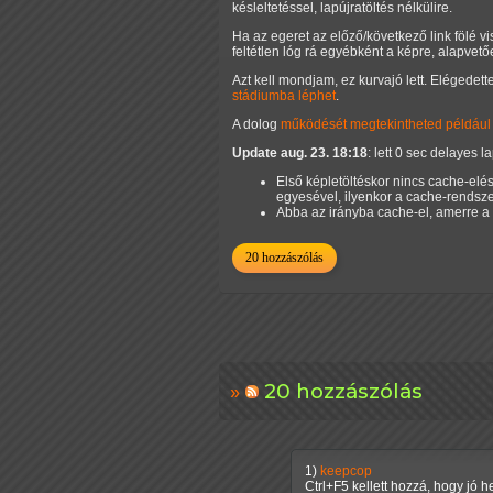
késleltetéssel, lapújratöltés nélkülire.
Ha az egeret az előző/következő link fölé vi
feltétlen lóg rá egyébként a képre, alapvető
Azt kell mondjam, ez kurvajó lett. Elégedett
stádiumba léphet
.
A dolog
működését megtekintheted például i
Update aug. 23. 18:18
: lett 0 sec delayes 
Első képletöltéskor nincs cache-elé
egyesével, ilyenkor a cache-rendsze
Abba az irányba cache-el, amerre a
20 hozzászólás
20 hozzászólás
1)
keepcop
Ctrl+F5 kellett hozzá, hogy jó 