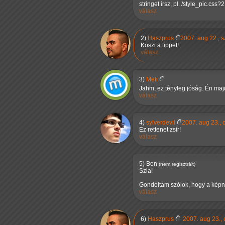
stringet írsz, pl. /style_pic.css?2
válasz
2)
Haszprus
2007. aug 22., s
Köszi a tippet!
válasz
3)
Mefi
Jahm, ez tényleg jóság. Én maj
válasz
4)
sylverdevil
2007. aug 23., 
Ez rettenet zsír!
válasz
5)
Ben
(nem regisztrált)
Szia!
Gondoltam szólok, hogy a képné
válasz
6)
Haszprus
2007. aug 23., 