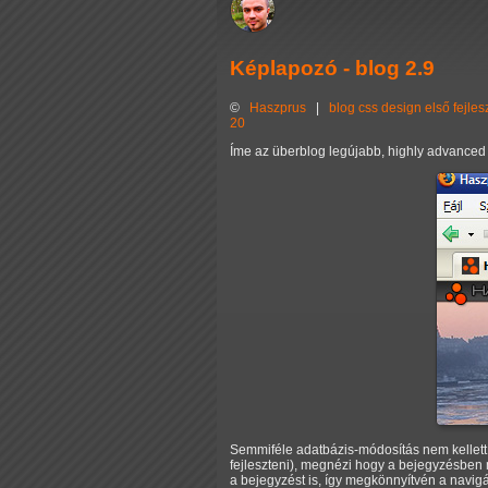
Képlapozó - blog 2.9
©
Haszprus
|
blog
css
design
első
fejles
20
Íme az überblog legújabb, highly advanced 
Semmiféle adatbázis-módosítás nem kellett 
fejleszteni), megnézi hogy a bejegyzésben me
a bejegyzést is, így megkönnyítvén a navigác