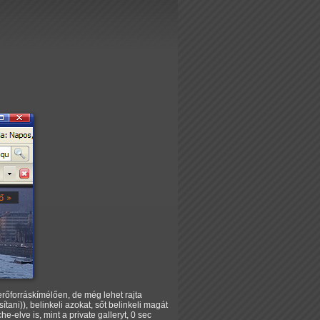
rőforráskímélően, de még lehet rajta
ani)), belinkeli azokat, sőt belinkeli magát
-elve is, mint a private galleryt, 0 sec