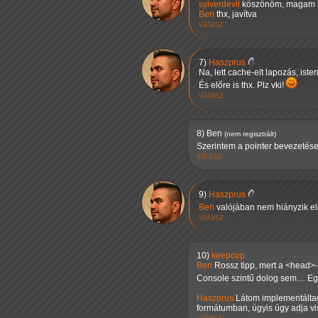
sylverdevil
köszönöm, magam 
Ben
thx, javítva
válasz
7)
Haszprus
Na, lett cache-elt lapozás, is
És előre is thx. Plz vki!
válasz
8)
Ben
(nem regisztrált)
Szerintem a pointer bevezetése e
válasz
9)
Haszprus
Ben
valójában nem hiányzik elő
válasz
10)
keepcop
Ben
Rossz tipp, mert a <head>-b
Console szintű dolog sem… Egyé
Haszprus
Látom implementáltad 
formátumban, úgyis úgy adja vi