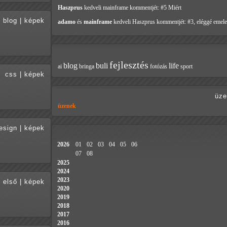
Haszprus
kedveli mainframe
kommentjét: #5 Miért
blog
|
képek
adamo
és
mainframe
kedveli Haszprus
kommentjét: #3, eléggé emele
fejlesztés
blog
buli
life
ai
bringa
fotózás
sport
css
|
képek
üze
üzenek
esign
|
képek
2026
01
02
03
04
05
06
07
08
2025
2024
2023
első
|
képek
2020
2019
2018
2017
2016