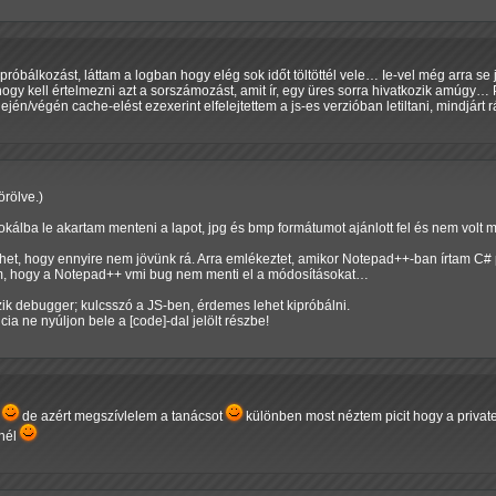
róbálkozást, láttam a logban hogy elég sok időt töltöttél vele… Ie-vel még arra se
hogy kell értelmezni azt a sorszámozást, amit ír, egy üres sorra hivatkozik amúgy
ején/végén cache-elést ezexerint elfelejtettem a js-es verzióban letiltani, mindjárt 
örölve.)
lokálba le akartam menteni a lapot, jpg és bmp formátumot ajánlott fel és nem volt m
et, hogy ennyire nem jövünk rá. Arra emlékeztet, amikor Notepad++-ban írtam C# pr
ttem, hogy a Notepad++ vmi bug nem menti el a módosításokat…
ezik debugger; kulcsszó a JS-ben, érdemes lehet kipróbálni.
ia ne nyúljon bele a [code]-dal jelölt részbe!
i
de azért megszívlelem a tanácsot
különben most néztem picit hogy a private
nél