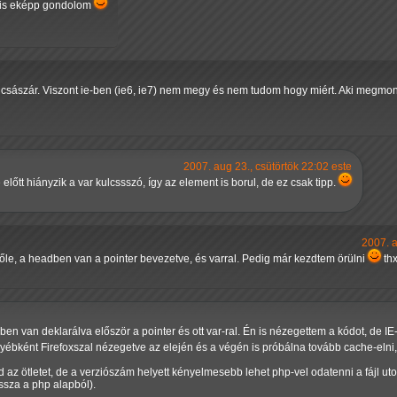
is eképp gondolom
tencsászár. Viszont ie-ben (ie6, ie7) nem megy és nem tudom hogy miért. Aki megmo
2007. aug 23., csütörtök 22:02 este
lőtt hiányzik a var kulcssszó, így az element is borul, de ez csak tipp.
2007. a
le, a headben van a pointer bevezetve, és varral. Pedig már kezdtem örülni
thx
en van deklarálva először a pointer és ott var-ral. Én is nézegettem a kódot, de 
bként Firefoxszal nézegetve az elején és a végén is próbálna tovább cache-elni, e
az ötletet, de a verziószám helyett kényelmesebb lehet php-vel odatenni a fájl ut
ssza a php alapból).