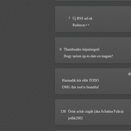
7
Új RSS url-ek
Redirects++
9
Thumbnailes képnézegető
Hogy tartom up-to-date-en magam?
d
Harmadik kör előtt TODO
OMG this tool is beautiful
138
Óriás achát csigák (aka Achatina Fulica)
jedlik2002