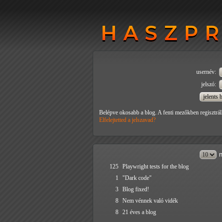
HASZP
HASZP
usernév:
jelszó:
Belépve okosabb a blog. A fenti mezőkben regisztrál
Elfelejtetted a jelszavad?
n
125
Playwright tests for the blog
1
"Dark code"
3
Blog fixed!
8
Nem vénnek való vidék
8
21 éves a blog