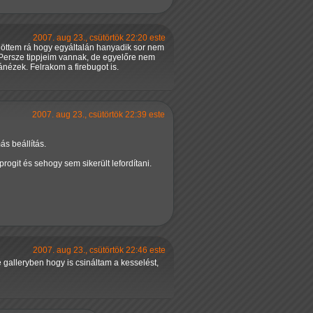
2007. aug 23., csütörtök 22:20 este
 jöttem rá hogy egyáltalán hanyadik sor nem
… Persze tippjeim vannak, de egyelőre nem
ránézek. Felrakom a firebugot is.
2007. aug 23., csütörtök 22:39 este
ás beállítás.
ogit és sehogy sem sikerült lefordítani.
2007. aug 23., csütörtök 22:46 este
 galleryben hogy is csináltam a kesselést,