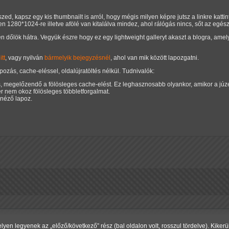
szed, kapsz egy kis thumbnailt is arról, hogy mégis milyen képre jutsz a linkre katt
en 1280*1024-re illetve afölé van kitalálva mindez, ahol rálógás nincs, sőt az egész 
en dőlök hátra. Vegyük észre hogy ez egy lightweight galleryt akaszt a blogra, amel
tt
, vagy nyilván
bármelyik bejegyzésnél
, ahol van mik között lapozgatni.
lapozás, cache-eléssel, oldalújratöltés nélkül. Tudnivalók:
s, megelőzendő a fölösleges cache-elést. Ez leghasznosabb olyankor, amikor a júz
r nem okoz fölösleges többletforgalmat.
 néző lapoz.
helyen legyenek az
előző/következő
rész (bal oldalon volt, rosszul tördelve). Kike