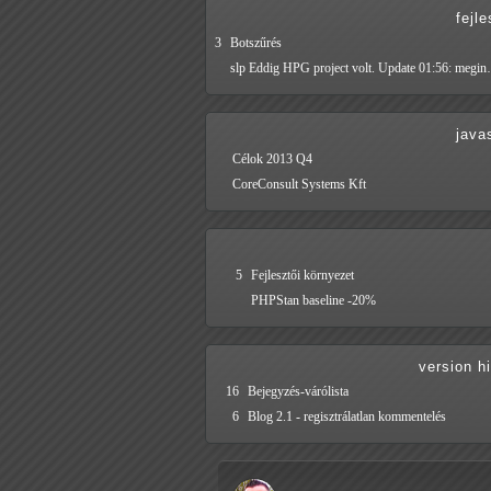
fejl
3
Botszűrés
slp Eddig HPG project volt. Update 01:56: megi
java
Célok 2013 Q4
CoreConsult Systems Kft
5
Fejlesztői környezet
PHPStan baseline -20%
version h
16
Bejegyzés-várólista
6
Blog 2.1 - regisztrálatlan kommentelés