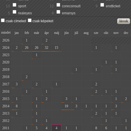
13
sport
12
coreconsult
9
endticket
5
realeyes
4
emarsys
csak címeket
csak képeket
mindet
jan
feb
már
ápr
máj
jún
júl
aug
sze
okt
nov
dec
2026
-
1
-
2
-
-
-
-
2024
2
26
26
32
15
-
-
-
1
-
1
-
2023
-
-
1
-
-
-
-
-
-
-
-
-
2020
-
-
-
-
-
-
-
-
-
1
1
-
2019
-
-
-
-
-
-
1
-
1
-
1
-
2018
-
2
-
-
-
-
-
-
-
-
-
-
2017
3
-
2
-
1
-
-
-
2
-
-
-
2016
-
1
-
1
-
-
-
-
2
1
1
-
2015
1
-
1
2
-
3
1
-
-
-
1
2
2014
8
-
1
-
-
19
3
1
1
1
3
-
2013
1
-
1
-
-
-
-
-
2
1
1
-
2012
-
-
1
1
-
-
-
-
-
1
-
1
2011
-
1
5
4
4
1
1
-
8
6
1
1