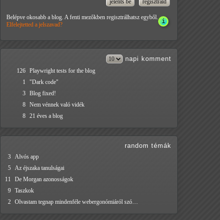
Belépve okosabb a blog. A fenti mezőkben regisztrálhatsz egyből.
Elfelejtetted a jelszavad?
napi
komment
126
Playwright tests for the blog
1
"Dark code"
3
Blog fixed!
8
Nem vénnek való vidék
8
21 éves a blog
random témák
3
Alvós app
5
Az éjszaka tanulságai
11
De Morgan azonosságok
9
Taszkok
2
Olvastam tegnap mindenféle webergonómiáról szó…