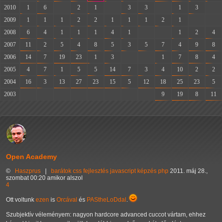
2010
1
6
-
2
1
-
3
3
-
1
3
-
2009
1
1
1
2
2
1
1
1
2
1
-
-
2008
6
4
1
1
1
4
1
-
-
1
2
4
2007
11
2
5
4
8
5
3
5
7
4
9
8
2006
14
7
19
23
1
3
-
-
1
7
8
4
2005
4
7
1
5
5
14
7
3
4
10
2
2
2004
16
3
13
27
23
15
5
12
18
25
23
5
2003
-
-
-
-
-
-
-
-
9
19
8
11
Open Academy
©
Haszprus
|
barátok
css
fejlesztés
javascript
képzés
php
2011. máj 28.,
szombat 00:20 amikor alszol
4
Ott voltunk
ezen
is
Orcával
és
PAStheLoDdal
.
Szubjektív véleményem: nagyon hardcore advanced cuccot vártam, ehhez