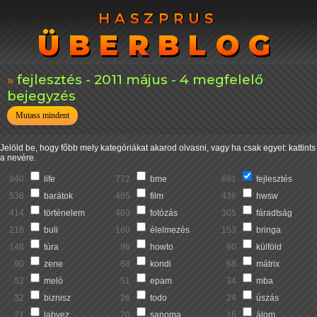
HASZPRUS
HASZPRUS
ÜBERBLOG
ÜBERBLOG
fejlesztés - 2011 május - 4 megfelelő
bejegyzés
Mutass mindent
Jelöld be, hogy főbb mely kategóriákat akarod olvasni, vagy ha csak egyet: kattints
a nevére.
940
life
772
bme
691
fejlesztés
538
barátok
465
film
436
hwsw
414
történelem
403
fotózás
305
fáradtság
218
buli
160
élelmezés
153
bringa
148
túra
96
howto
90
külföld
90
zene
68
kondi
68
mátrix
52
meló
51
epam
34
mba
32
biznisz
26
todo
24
úszás
21
labvez
20
sanoma
16
álom