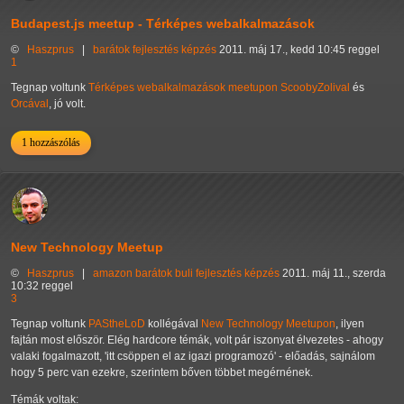
Budapest.js meetup - Térképes webalkalmazások
©
Haszprus
|
barátok
fejlesztés
képzés
2011. máj 17., kedd 10:45 reggel
1
Tegnap voltunk
Térképes webalkalmazások meetupon
ScoobyZolival
és
Orcával
, jó volt.
1 hozzászólás
New Technology Meetup
©
Haszprus
|
amazon
barátok
buli
fejlesztés
képzés
2011. máj 11., szerda
10:32 reggel
3
Tegnap voltunk
PAStheLoD
kollégával
New Technology Meetupon
, ilyen
fajtán most először. Elég hardcore témák, volt pár iszonyat élvezetes - ahogy
valaki fogalmazott, 'itt csöppen el az igazi programozó' - előadás, sajnálom
hogy 5 perc van ezekre, szerintem bőven többet megérnének.
Témák voltak: