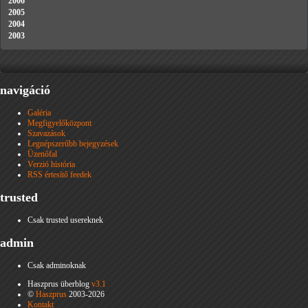
2006
2005
2004
2003
navigáció
Galéria
Megfigyelőközpont
Szavazások
Legnépszerűbb bejegyzések
Üzenőfal
Verzió história
RSS értesítő feedek
trusted
Csak trusted usereknek
admin
Csak adminoknak
Haszprus überblog
v3.1
©
Haszprus
2003-2026
Kontakt