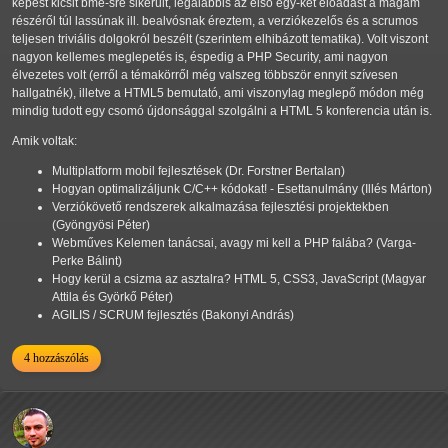
képest kicsit bme-sre sikerült, legalábbis az első egy-két előadást a magam
részéről túl lassúnak ill. bealvósnak éreztem, a verziókezelős és a scrumos
teljesen triviális dolgokról beszélt (szerintem elhibázott tematika). Volt viszont
nagyon kellemes meglepetés is, éspedig a PHP Security, ami nagyon
élvezetes volt (erről a témakörről még valszeg többször ennyit szívesen
hallgatnék), illetve a HTML5 bemutató, ami viszonylag meglepő módon még
mindig tudott egy csomó újdonsággal szolgálni a HTML 5 konferencia után is.
Amik voltak:
Multiplatform mobil fejlesztések (Dr. Forstner Bertalan)
Hogyan optimalizáljunk C/C++ kódokat! - Esettanulmány (Illés Márton)
Verziókövető rendszerek alkalmazása fejlesztési projektekben
(Gyöngyösi Péter)
Webműves Kelemen tanácsai, avagy mi kell a PHP falába? (Varga-
Perke Bálint)
Hogy kerül a csizma az asztalra? HTML 5, CSS3, JavaScript (Magyar
Attila és Györkő Péter)
AGILIS / SCRUM fejlesztés (Bakonyi András)
4 hozzászólás