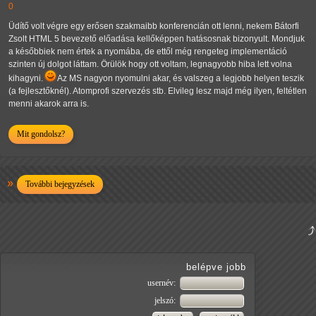
0
Üdítő volt végre egy erősen szakmaibb konferencián ott lenni, nekem Bátorfi
Zsolt HTML 5 bevezető előadása kellőképpen hatásosnak bizonyult. Mondjuk
a későbbiek nem értek a nyomába, de ettől még rengeteg implementáció
szinten új dolgot láttam. Örülök hogy ott voltam, legnagyobb hiba lett volna
kihagyni.
Az MS nagyon nyomulni akar, és valszeg a legjobb helyen teszik
(a fejlesztőknél). Atomprofi szervezés stb. Elvileg lesz majd még ilyen, feltétlen
menni akarok arra is.
Mit gondolsz?
További bejegyzések
belépve jobb
usernév:
jelszó: