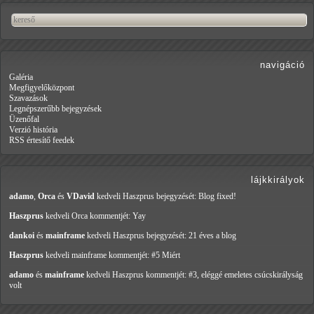
navigáció
Galéria
Megfigyelőközpont
Szavazások
Legnépszerűbb bejegyzések
Üzenőfal
Verzió história
RSS értesítő feedek
lájkkirályok
adamo
,
Orca
és
VDavid
kedveli Haszprus
bejegyzését: Blog fixed!
Haszprus
kedveli Orca
kommentjét: Yay
dankoi
és
mainframe
kedveli Haszprus
bejegyzését: 21 éves a blog
Haszprus
kedveli mainframe
kommentjét: #5 Miért
adamo
és
mainframe
kedveli Haszprus
kommentjét: #3, eléggé emeletes csúcskirályság
volt