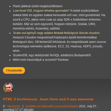
Flash játékok üzleti megközelítésben.
Low-level iOS, hogyan lehetne gyorsabb?
A mobil eszközökben
sokkal több és egyben sokkal kevesebb erő van, mint gondolnád. Ha
szorít a CPU, akkor nem csak az alap SDK-s trükkökben érdemes
turkálni. Már az sem egyszerű, hogyan mérjünk. Szálak, UIKit,
memória-elérés, Assembly, satöbbi.
Scale-out igényű nagy adatos feladat-feldolgozó láncok cloudon
.
Amazon Cloudon megvalósult Hadoopra épülő bioinformatikai
feldolgozó lánc. Ott felmerülő kihívások, és megoldásaik open-source
technológiai elemekre építkezve. EC2, S3, Hadoop, HDFS, jclouds,
whirr.
ScalienDB, egy skálázható NoSQL adatbázis Budapestről.
Miért nem használjuk a scrumot? Kanban.
3 hozzászólás
HTML 5 konferencia - been there and it was awesome
©
Haszprus
|
barátok
css
fejlesztés
javascript
képzés
2011. máj 07.,
szombat 17:17 délután