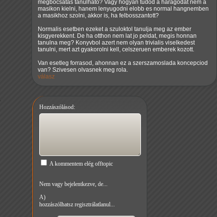
megbocsatas tanulhato? Vagy hogyan tudod a haragodat nem a
masikon kielni, hanem lenyugodni elobb es normal hangnemben
a masikhoz szolni, akkor is, ha felbosszantott?
Normalis esetben ezeket a szuloktol tanulja meg az ember
kisgyerekkent. De ha otthon nem lat jo peldat, megis honnan
tanulna meg? Konyvbol azert nem olyan trivialis viselkedest
tanulni, mert azt gyakorolni kell, celszeruen emberek kozott.
Van esetleg forrasod, ahonnan ez a szerszamoslada koncepciod
van? Szivesen olvasnek meg rola.
válasz
Hozzászólásod:
A kommentem elég offtopic
Nem vagy bejelentkezve, de...
A)
hozzászólhatsz regisztrálatlanul...