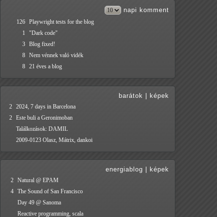
napi
komment
126
Playwright tests for the blog
1
"Dark code"
3
Blog fixed!
8
Nem vénnek való vidék
8
21 éves a blog
barátok
|
képek
2
2024, 7 days in Barcelona
2
Este buli a Geronimoban
Találkozások: DAMIL
2009-0123 Olasz, Mátrix, dankoi
energiablog
|
képek
2
Natural @ EPAM
4
The Sound of San Francisco
Day 49 @ Sanoma
Reactive programming, scala