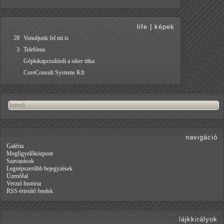
life
|
képek
28
Vonuljunk fel mi is
3
Telefónia
Gépkikapcsolósdi a siker titka
CoreConsult Systems Kft
navigáció
Galéria
Megfigyelőközpont
Szavazások
Legnépszerűbb bejegyzések
Üzenőfal
Verzió história
RSS értesítő feedek
lájkkirályok