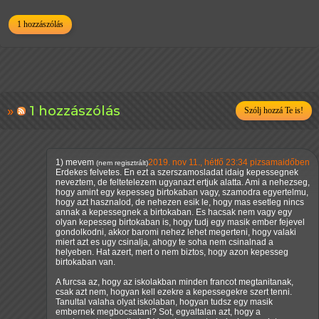
1 hozzászólás
1 hozzászólás
Szólj hozzá Te is!
1)
mevem
2019. nov 11., hétfő 23:34 pizsamaidőben
(nem regisztrált)
Erdekes felvetes. En ezt a szerszamosladat idaig kepessegnek
neveztem, de feltetelezem ugyanazt ertjuk alatta. Ami a nehezseg,
hogy amint egy kepesseg birtokaban vagy, szamodra egyertelmu,
hogy azt hasznalod, de nehezen esik le, hogy mas esetleg nincs
annak a kepessegnek a birtokaban. Es hacsak nem vagy egy
olyan kepesseg birtokaban is, hogy tudj egy masik ember fejevel
gondolkodni, akkor baromi nehez lehet megerteni, hogy valaki
miert azt es ugy csinalja, ahogy te soha nem csinalnad a
helyeben. Hat azert, mert o nem biztos, hogy azon kepesseg
birtokaban van.
A furcsa az, hogy az iskolakban minden francot megtanitanak,
csak azt nem, hogyan kell ezekre a kepessegekre szert tenni.
Tanultal valaha olyat iskolaban, hogyan tudsz egy masik
embernek megbocsatani? Sot, egyaltalan azt, hogy a