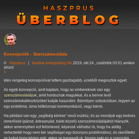
HASZPRUS
HASZPRUS
ÜBERBLOG
ÜBERBLOG
Koncepciók - Szerszámosláda
©
Haszprus
|
barátok
energiablog
life
2019. okt 24., csütörtök 03:51 amikor
alszol
1
Idén rengeteg koncepcióval lettem gazdagabb, ezekből megosztok egyet.
Az egyik koncepció, amit kaptam, hogy az embereknek van egy
szerszámosládájuk
, amit hordoznak magukkal, és a benne levő
szerszámokat/eszközöket tudják használni. Bármilyen szituációban, legyen az
egy probléma, sima hétköznapi kommunikáció, vagy bármi.
Ha például van egy
segítség kérése
nevű eszköz, és az mondjuk egy kedves
ismerősöd (párod, édesanyád, bárki közeli) szerszámosládájából hiányzik,
akkor amennyiben ezt felismered, képessé válhatsz rá, hogy ha addig
nehezteltél hogy nem kér segítséget egy bizonyos problémához, és ráerőltetni
se tudod hogy kérjen már, akkor se haragudj rá, hiszen neki ez a szerszám