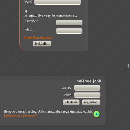
neved:
B)
ha regisztrálva vagy, bejelentkezhetsz...
usernév ::
jelszó ::
Moderálási alapelvek
belépve jobb
usernév:
jelszó:
Belépve okosabb a blog. A fenti mezőkben regisztrálhatsz egyből.
Elfelejtetted a jelszavad?