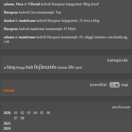
adamo
,
Orca
és
VDavid
kedveli Haszprus
bejegyzését: Blog fixed!
Haszprus
kedveli Orca
kommentjét: Yay
dankoi
és
mainframe
kedveli Haszprus
bejegyzését: 21 éves a blog
Haszprus
kedveli mainframe
kommentjét: #5 Miért
adamo
és
mainframe
kedveli Haszprus
kommentjét: #3, eléggé emeletes csúcskirályság
volt
kategóriák
fejlesztés
blog
buli
life
ai
bringa
fotózás
sport
üzenőfal
:
nap
üzenek
archívum
2026
01
02
03
04
05
06
07
08
2025
2024