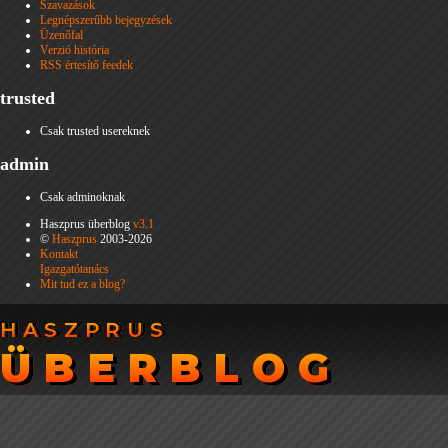
Szavazások
Legnépszerűbb bejegyzések
Üzenőfal
Verzió história
RSS értesítő feedek
trusted
Csak trusted usereknek
admin
Csak adminoknak
Haszprus überblog
v3.1
©
Haszprus
2003-2026
Kontakt
Igazgatótanács
Mit tud ez a blog?
HASZPRUS
HASZPRUS
ÜBERBLOG
ÜBERBLOG