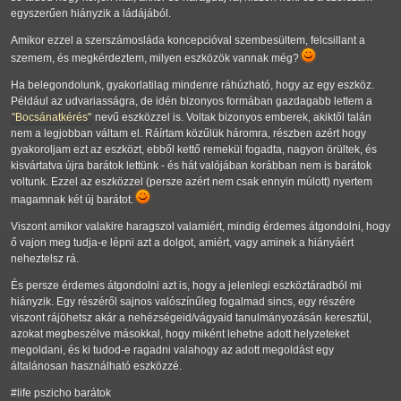
egyszerűen hiányzik a ládájából.
Amikor ezzel a szerszámosláda koncepcióval szembesültem, felcsillant a
szemem, és megkérdeztem, milyen eszközök vannak még?
Ha belegondolunk, gyakorlatilag mindenre ráhúzható, hogy az egy eszköz.
Például az udvariasságra, de idén bizonyos formában gazdagabb lettem a
"Bocsánatkérés"
nevű eszközzel is. Voltak bizonyos emberek, akiktől talán
nem a legjobban váltam el. Ráírtam közűlük háromra, részben azért hogy
gyakoroljam ezt az eszközt, ebből kettő remekül fogadta, nagyon örültek, és
kisvártatva újra barátok lettünk - és hát valójában korábban nem is barátok
voltunk. Ezzel az eszközzel (persze azért nem csak ennyin múlott) nyertem
magamnak két új barátot.
Viszont amikor valakire haragszol valamiért, mindig érdemes átgondolni, hogy
ő vajon meg tudja-e lépni azt a dolgot, amiért, vagy aminek a hiányáért
neheztelsz rá.
És persze érdemes átgondolni azt is, hogy a jelenlegi eszköztáradból mi
hiányzik. Egy részéről sajnos valószínűleg fogalmad sincs, egy részére
viszont rájöhetsz akár a nehézségeid/vágyaid tanulmányozásán keresztül,
azokat megbeszélve másokkal, hogy miként lehetne adott helyzeteket
megoldani, és ki tudod-e ragadni valahogy az adott megoldást egy
általánosan használható eszközzé.
#life pszicho barátok