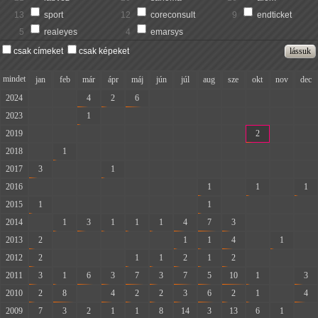
13
sport
12
coreconsult
9
endticket
5
realeyes
4
emarsys
csak címeket
csak képeket
mindet
jan
feb
már
ápr
máj
jún
júl
aug
sze
okt
nov
dec
2024
-
-
4
2
6
-
-
-
-
-
-
-
2023
-
-
1
-
-
-
-
-
-
-
-
-
2019
-
-
-
-
-
-
-
-
-
2
-
-
2018
-
1
-
-
-
-
-
-
-
-
-
-
2017
3
-
-
1
-
-
-
-
-
-
-
-
2016
-
-
-
-
-
-
-
1
-
1
-
1
2015
1
-
-
-
-
-
-
1
-
-
-
-
2014
-
1
3
1
1
1
4
7
3
-
-
-
2013
2
-
-
-
-
-
1
1
4
-
1
-
2012
2
-
-
-
1
1
2
1
2
-
-
-
2011
3
1
6
3
7
3
7
5
10
1
-
3
2010
2
8
-
4
2
2
3
6
2
1
-
4
2009
7
3
2
1
1
8
14
3
13
6
1
-