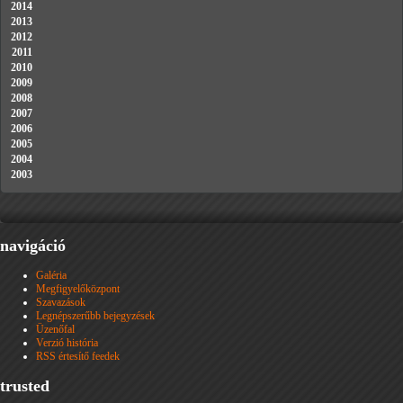
2014
2013
2012
2011
2010
2009
2008
2007
2006
2005
2004
2003
navigáció
Galéria
Megfigyelőközpont
Szavazások
Legnépszerűbb bejegyzések
Üzenőfal
Verzió história
RSS értesítő feedek
trusted