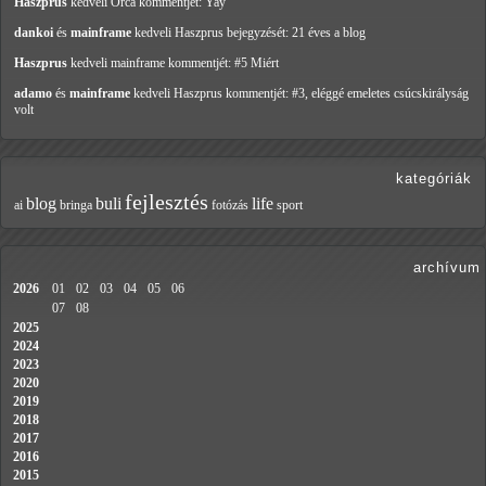
Haszprus
kedveli Orca
kommentjét: Yay
dankoi
és
mainframe
kedveli Haszprus
bejegyzését: 21 éves a blog
Haszprus
kedveli mainframe
kommentjét: #5 Miért
adamo
és
mainframe
kedveli Haszprus
kommentjét: #3, eléggé emeletes csúcskirályság
volt
kategóriák
fejlesztés
blog
buli
life
ai
bringa
fotózás
sport
archívum
2026
01
02
03
04
05
06
07
08
2025
2024
2023
2020
2019
2018
2017
2016
2015