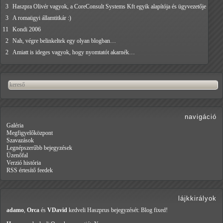
3
Haszpra Olivér vagyok, a CoreConsult Systems Kft egyik alapítója és ügyvezetője
3
A romaügyi államtitkár :)
11
Kondi 2006
2
Nah, végre belinkeltek egy olyan blogban…
2
Amiatt is ideges vagyok, hogy nyomtatót akarnék…
navigáció
Galéria
Megfigyelőközpont
Szavazások
Legnépszerűbb bejegyzések
Üzenőfal
Verzió história
RSS értesítő feedek
lájkkirályok
adamo
,
Orca
és
VDavid
kedveli Haszprus
bejegyzését: Blog fixed!