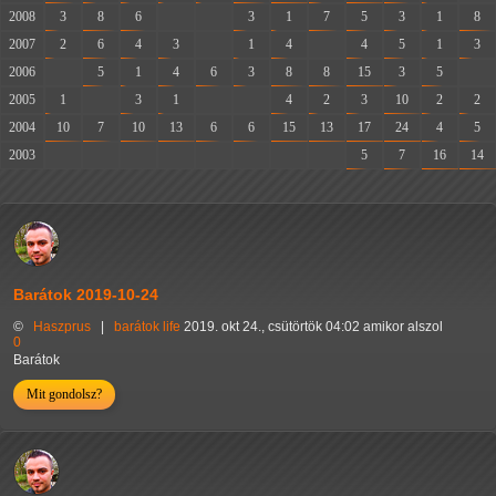
2008
3
8
6
-
-
3
1
7
5
3
1
8
2007
2
6
4
3
-
1
4
-
4
5
1
3
2006
-
5
1
4
6
3
8
8
15
3
5
-
2005
1
-
3
1
-
-
4
2
3
10
2
2
2004
10
7
10
13
6
6
15
13
17
24
4
5
2003
-
-
-
-
-
-
-
-
5
7
16
14
Barátok 2019-10-24
©
Haszprus
|
barátok
life
2019. okt 24., csütörtök 04:02 amikor alszol
0
Barátok
Mit gondolsz?