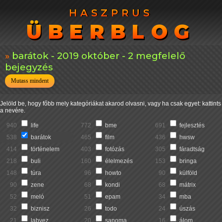
HASZPRUS
HASZPRUS
ÜBERBLOG
ÜBERBLOG
barátok - 2019 október - 2 megfelelő
bejegyzés
Mutass mindent
Jelöld be, hogy főbb mely kategóriákat akarod olvasni, vagy ha csak egyet: kattints
a nevére.
940
life
772
bme
691
fejlesztés
538
barátok
465
film
436
hwsw
414
történelem
403
fotózás
305
fáradtság
218
buli
160
élelmezés
153
bringa
148
túra
96
howto
90
külföld
90
zene
68
kondi
68
mátrix
52
meló
51
epam
34
mba
32
biznisz
26
todo
24
úszás
21
labvez
20
sanoma
16
álom