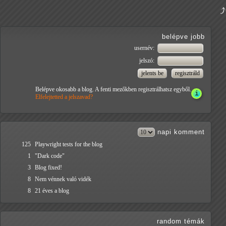
belépve jobb
usernév:
jelszó:
Belépve okosabb a blog. A fenti mezőkben regisztrálhatsz egyből.
Elfelejtetted a jelszavad?
napi
komment
125
Playwright tests for the blog
1
"Dark code"
3
Blog fixed!
8
Nem vénnek való vidék
8
21 éves a blog
random témák