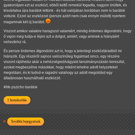
gyakoroljam ezt az eszközt, ebből kettő remekül fogadta, nagyon örültek, és
kisvártatva újra barátok lettünk - és hát valójában korábban nem is barátok
voltunk. Ezzel az eszközzel (persze azért nem csak ennyin múlott) nyertem
magamnak két új barátot.
Viszont amikor valakire haragszol valamiért, mindig érdemes átgondolni, hogy
ő vajon meg tudja-e lépni azt a dolgot, amiért, vagy aminek a hiányáért
neheztelsz rá.
És persze érdemes átgondolni azt is, hogy a jelenlegi eszköztáradból mi
hiányzik. Egy részéről sajnos valószínűleg fogalmad sincs, egy részére
viszont rájöhetsz akár a nehézségeid/vágyaid tanulmányozásán keresztül,
azokat megbeszélve másokkal, hogy miként lehetne adott helyzeteket
megoldani, és ki tudod-e ragadni valahogy az adott megoldást egy
általánosan használható eszközzé.
#life pszicho barátok
1 hozzászólás
További bejegyzések