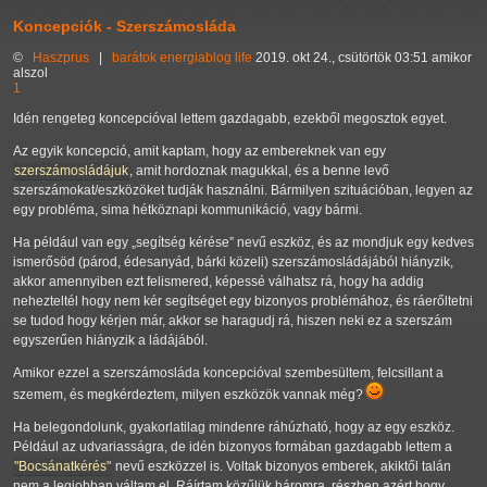
Koncepciók - Szerszámosláda
©
Haszprus
|
barátok
energiablog
life
2019. okt 24., csütörtök 03:51 amikor
alszol
1
Idén rengeteg koncepcióval lettem gazdagabb, ezekből megosztok egyet.
Az egyik koncepció, amit kaptam, hogy az embereknek van egy
szerszámosládájuk
, amit hordoznak magukkal, és a benne levő
szerszámokat/eszközöket tudják használni. Bármilyen szituációban, legyen az
egy probléma, sima hétköznapi kommunikáció, vagy bármi.
Ha például van egy
segítség kérése
nevű eszköz, és az mondjuk egy kedves
ismerősöd (párod, édesanyád, bárki közeli) szerszámosládájából hiányzik,
akkor amennyiben ezt felismered, képessé válhatsz rá, hogy ha addig
nehezteltél hogy nem kér segítséget egy bizonyos problémához, és ráerőltetni
se tudod hogy kérjen már, akkor se haragudj rá, hiszen neki ez a szerszám
egyszerűen hiányzik a ládájából.
Amikor ezzel a szerszámosláda koncepcióval szembesültem, felcsillant a
szemem, és megkérdeztem, milyen eszközök vannak még?
Ha belegondolunk, gyakorlatilag mindenre ráhúzható, hogy az egy eszköz.
Például az udvariasságra, de idén bizonyos formában gazdagabb lettem a
"Bocsánatkérés"
nevű eszközzel is. Voltak bizonyos emberek, akiktől talán
nem a legjobban váltam el. Ráírtam közűlük háromra, részben azért hogy