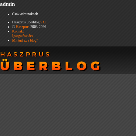
admin
Csak adminoknak
Haszprus überblog
v3.1
©
Haszprus
2003-2026
Kontakt
Igazgatótanács
Mit tud ez a blog?
HASZPRUS
HASZPRUS
ÜBERBLOG
ÜBERBLOG