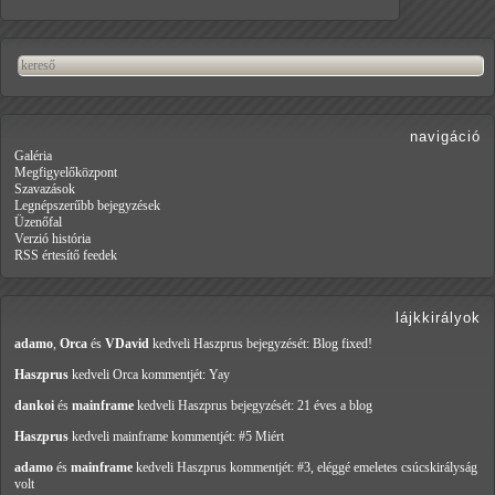
navigáció
Galéria
Megfigyelőközpont
Szavazások
Legnépszerűbb bejegyzések
Üzenőfal
Verzió história
RSS értesítő feedek
lájkkirályok
adamo
,
Orca
és
VDavid
kedveli Haszprus
bejegyzését: Blog fixed!
Haszprus
kedveli Orca
kommentjét: Yay
dankoi
és
mainframe
kedveli Haszprus
bejegyzését: 21 éves a blog
Haszprus
kedveli mainframe
kommentjét: #5 Miért
adamo
és
mainframe
kedveli Haszprus
kommentjét: #3, eléggé emeletes csúcskirályság
volt