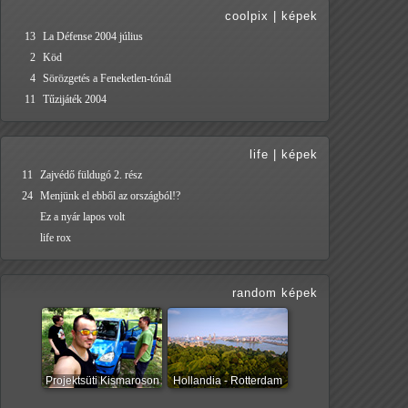
coolpix
|
képek
13
La Défense 2004 július
2
Köd
4
Sörözgetés a Feneketlen-tónál
11
Tűzijáték 2004
life
|
képek
11
Zajvédő füldugó 2. rész
24
Menjünk el ebből az országból!?
Ez a nyár lapos volt
life rox
random képek
Projektsüti Kismaroson
Hollandia - Rotterdam