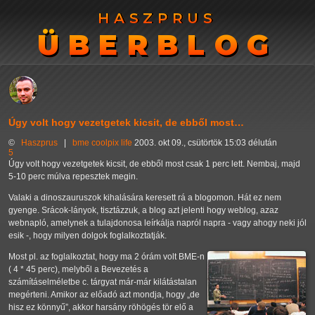
HASZPRUS
HASZPRUS
ÜBERBLOG
ÜBERBLOG
Úgy volt hogy vezetgetek kicsit, de ebből most…
©
Haszprus
|
bme
coolpix
life
2003. okt 09., csütörtök 15:03 délután
5
Úgy volt hogy vezetgetek kicsit, de ebből most csak 1 perc lett. Nembaj, majd
5-10 perc múlva repesztek megin.
Valaki a dinoszauruszok kihalására keresett rá a blogomon. Hát ez nem
gyenge. Srácok-lányok, tisztázzuk, a blog azt jelenti hogy weblog, azaz
webnapló, amelynek a tulajdonosa leírkálja napról napra - vagy ahogy neki jól
esik -, hogy milyen dolgok foglalkoztatják.
Most pl. az foglalkoztat, hogy ma 2 órám volt BME-n
( 4 * 45 perc), melyből a Bevezetés a
számításelméletbe c. tárgyat már-már kilátástalan
megérteni. Amikor az előadó azt mondja, hogy
de
hisz ez könnyű
, akkor harsány röhögés tör elő a