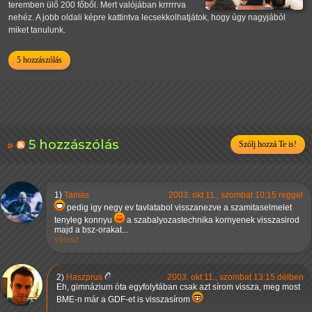
teremben ülő 200 főből. Mert valójában krrrrrva
nehéz. A jobb oldali képre kattintva lecsekkolhatjátok, hogy úgy nagyjából
miket tanulunk.
5 hozzászólás
5 hozzászólás
Szólj hozzá Te is!
1)
Tamás
2003. okt 11., szombat 10:15 reggel
pedig igy negy ev tavlatabol visszanezve a szamitaselmelet
tenyleg konnyu
a szabalyozastechnika kornyenek visszasirod
majd a bsz-orakat...
válasz
2)
Haszprus
2003. okt 11., szombat 13:15 délben
Eh, gimnázium óta egyfolytában csak azt sírom vissza, meg most
BME-n már a GDF-et is visszasírom