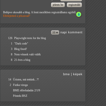
Belépve okosabb a blog. A fenti mezőkben regisztrálhatsz egyből.
Elfelejtetted a jelszavad?
napi
komment
126
Playwright tests for the blog
1
"Dark code"
3
Blog fixed!
8
Nem vénnek való vidék
8
21 éves a blog
bme
|
képek
14
Úristen, mit tettünk...?!
2
Fizika vizsga
BME előrehaladás 2/1/9
Pénteki BSZ