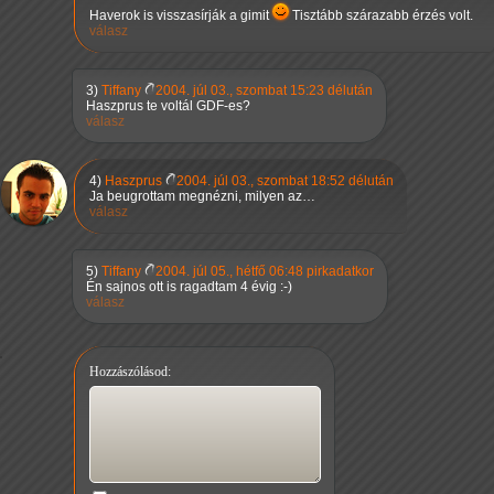
Haverok is visszasírják a gimit
Tisztább szárazabb érzés volt.
válasz
3)
Tiffany
2004. júl 03., szombat 15:23 délután
Haszprus te voltál GDF-es?
válasz
4)
Haszprus
2004. júl 03., szombat 18:52 délután
Ja beugrottam megnézni, milyen az…
válasz
5)
Tiffany
2004. júl 05., hétfő 06:48 pirkadatkor
Én sajnos ott is ragadtam 4 évig :-)
válasz
Hozzászólásod: