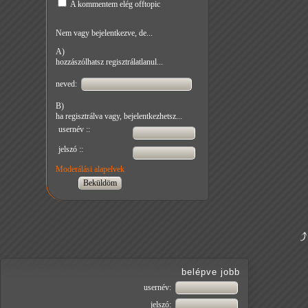
A kommentem elég offtopic
Nem vagy bejelentkezve, de...
A)
hozzászólhatsz regisztrálatlanul...
neved:
B)
ha regisztrálva vagy, bejelentkezhetsz...
usernév ::
jelszó ::
Moderálási alapelvek
belépve jobb
usernév:
jelszó: