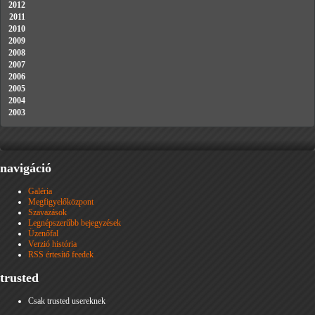
2012
2011
2010
2009
2008
2007
2006
2005
2004
2003
navigáció
Galéria
Megfigyelőközpont
Szavazások
Legnépszerűbb bejegyzések
Üzenőfal
Verzió história
RSS értesítő feedek
trusted
Csak trusted usereknek