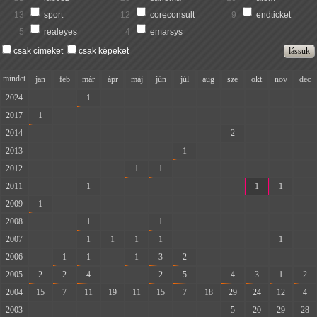
13
sport
12
coreconsult
9
endticket
5
realeyes
4
emarsys
csak címeket
csak képeket
mindet
jan
feb
már
ápr
máj
jún
júl
aug
sze
okt
nov
dec
2024
-
-
1
-
-
-
-
-
-
-
-
-
2017
1
-
-
-
-
-
-
-
-
-
-
-
2014
-
-
-
-
-
-
-
-
2
-
-
-
2013
-
-
-
-
-
-
1
-
-
-
-
-
2012
-
-
-
-
1
1
-
-
-
-
-
-
2011
-
-
1
-
-
-
-
-
-
1
1
-
2009
1
-
-
-
-
-
-
-
-
-
-
-
2008
-
-
1
-
-
1
-
-
-
-
-
-
2007
-
-
1
1
1
1
-
-
-
-
1
-
2006
-
1
1
-
1
3
2
-
-
-
-
-
2005
2
2
4
-
-
2
5
-
4
3
1
2
2004
15
7
11
19
11
15
7
18
29
24
12
4
2003
-
-
-
-
-
-
-
-
5
20
29
28