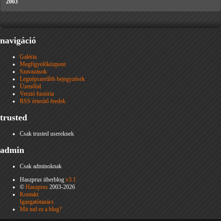
2003
navigáció
Galéria
Megfigyelőközpont
Szavazások
Legnépszerűbb bejegyzések
Üzenőfal
Verzió história
RSS értesítő feedek
trusted
Csak trusted usereknek
admin
Csak adminoknak
Haszprus überblog
v3.1
©
Haszprus
2003-2026
Kontakt
Igazgatótanács
Mit tud ez a blog?