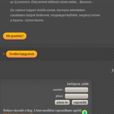
az új juniorom. Elég terhelt időknek nézek elébe... Basszus...
De valahol nagyon örülök ennek, bizonyos tekintetben
csodálatos dolgok történnek, rengeteget fejlődök, meglesz ennek
a haszna - bízom benne.
Mit gondolsz?
További bejegyzések
belépve jobb
usernév:
jelszó:
Belépve okosabb a blog. A fenti mezőkben regisztrálhatsz egyből.