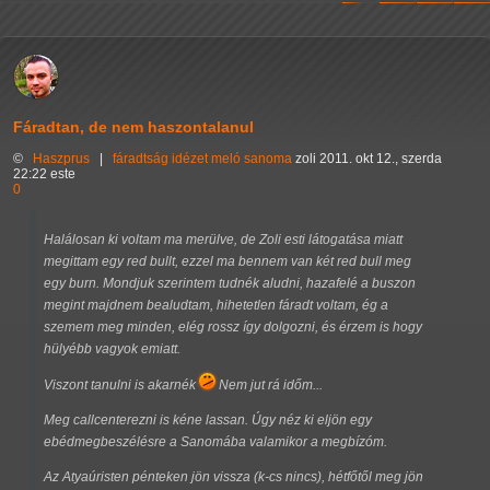
Fáradtan, de nem haszontalanul
©
Haszprus
|
fáradtság
idézet
meló
sanoma
zoli
2011. okt 12., szerda
22:22 este
0
Halálosan ki voltam ma merülve, de Zoli esti látogatása miatt
megittam egy red bullt, ezzel ma bennem van két red bull meg
egy burn. Mondjuk szerintem tudnék aludni, hazafelé a buszon
megint majdnem bealudtam, hihetetlen fáradt voltam, ég a
szemem meg minden, elég rossz így dolgozni, és érzem is hogy
hülyébb vagyok emiatt.
Viszont tanulni is akarnék
Nem jut rá időm...
Meg callcenterezni is kéne lassan. Úgy néz ki eljön egy
ebédmegbeszélésre a Sanomába valamikor a megbízóm.
Az Atyaúristen pénteken jön vissza (k-cs nincs), hétfőtől meg jön