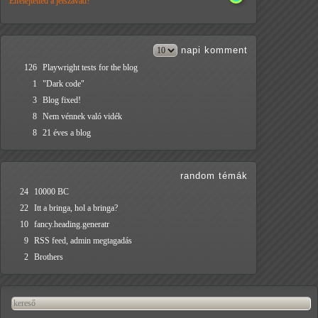
Elfelejtetted a jelszavad?
napi
komment
126
Playwright tests for the blog
1
"Dark code"
3
Blog fixed!
8
Nem vénnek való vidék
8
21 éves a blog
random témák
24
10000 BC
22
Itt a bringa, hol a bringa?
10
fancy.heading.generatr
9
RSS feed, admin megtagadás
2
Brothers