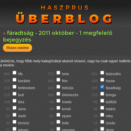
HASZPRUS
HASZPRUS
ÜBERBLOG
ÜBERBLOG
fáradtság - 2011 október - 1 megfelelő
bejegyzés
Mutass mindent
Jelöld be, hogy főbb mely kategóriákat akarod olvasni, vagy ha csak egyet: kattints
a nevére.
940
life
772
bme
691
fejlesztés
538
barátok
465
film
436
hwsw
414
történelem
403
fotózás
305
fáradtság
218
buli
160
élelmezés
153
bringa
148
túra
96
howto
90
külföld
90
zene
68
kondi
68
mátrix
52
meló
51
epam
34
mba
32
biznisz
26
todo
24
úszás
21
labvez
20
sanoma
16
álom