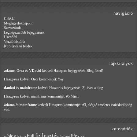
navigáció
Galéria
Megfigyelőközpont
Szavazások
Legnépszerűbb bejegyzések
Üzenőfal
Verzió história
RSS értesítő feedek
lájkkirályok
adamo
,
Orca
és
VDavid
kedveli Haszprus
bejegyzését: Blog fixed!
Haszprus
kedveli Orca
kommentjét: Yay
dankoi
és
mainframe
kedveli Haszprus
bejegyzését: 21 éves a blog
Haszprus
kedveli mainframe
kommentjét: #5 Miért
adamo
és
mainframe
kedveli Haszprus
kommentjét: #3, eléggé emeletes csúcskirályság
volt
kategóriák
fejlesztés
blog
buli
life
ai
bringa
fotózás
sport