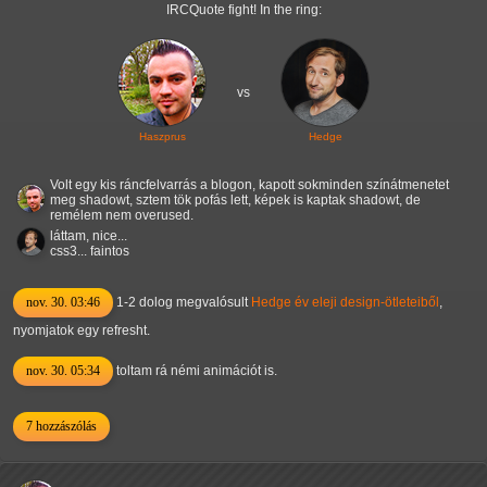
IRCQuote fight! In the ring:
vs
Haszprus
Hedge
Volt egy kis ráncfelvarrás a blogon, kapott sokminden színátmenetet
meg shadowt, sztem tök pofás lett, képek is kaptak shadowt, de
remélem nem overused.
láttam, nice...
css3... faintos
nov. 30. 03:46
1-2 dolog megvalósult
Hedge év eleji design-ötleteiből
,
nyomjatok egy refresht.
nov. 30. 05:34
toltam rá némi animációt is.
7 hozzászólás