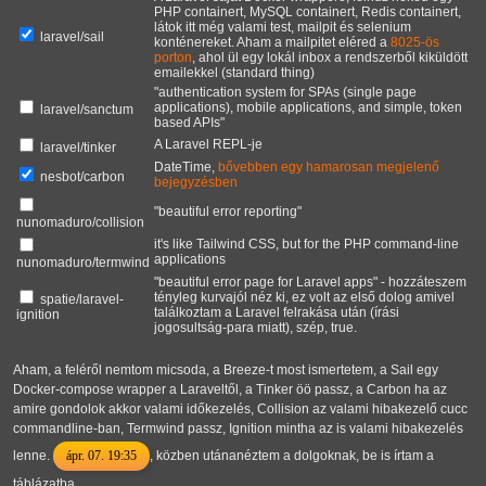
PHP containert, MySQL containert, Redis containert,
látok itt még valami test, mailpit és selenium
laravel/sail
konténereket. Aham a mailpitet eléred a
8025-ös
porton
, ahol ül egy lokál inbox a rendszerből kiküldött
emailekkel (standard thing)
"authentication system for SPAs (single page
applications), mobile applications, and simple, token
laravel/sanctum
based APIs"
A Laravel REPL-je
laravel/tinker
DateTime,
bővebben egy hamarosan megjelenő
nesbot/carbon
bejegyzésben
"beautiful error reporting"
nunomaduro/collision
it's like Tailwind CSS, but for the PHP command-line
applications
nunomaduro/termwind
"beautiful error page for Laravel apps" - hozzáteszem
tényleg kurvajól néz ki, ez volt az első dolog amivel
spatie/laravel-
találkoztam a Laravel felrakása után (írási
ignition
jogosultság-para miatt), szép, true.
Aham, a feléről nemtom micsoda, a Breeze-t most ismertetem, a Sail egy
Docker-compose wrapper a Laraveltől, a Tinker öö passz, a Carbon ha az
amire gondolok akkor valami időkezelés, Collision az valami hibakezelő cucc
commandline-ban, Termwind passz, Ignition mintha az is valami hibakezelés
lenne.
ápr. 07. 19:35
, közben utánanéztem a dolgoknak, be is írtam a
táblázatba