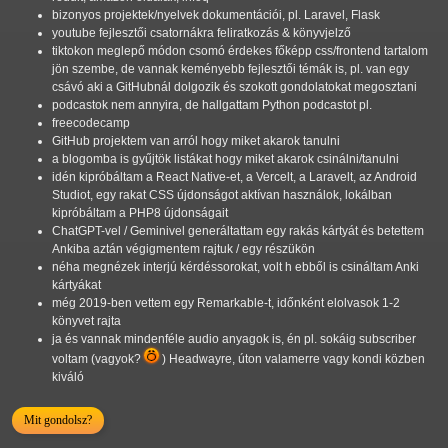
bizonyos projektek/nyelvek dokumentációi, pl. Laravel, Flask
youtube fejlesztői csatornákra feliratkozás & könyvjelző
tiktokon meglepő módon csomó érdekes főképp css/frontend tartalom
jön szembe, de vannak keményebb fejlesztői témák is, pl. van egy
csávó aki a GitHubnál dolgozik és szokott gondolatokat megosztani
podcastok nem annyira, de hallgattam Python podcastot pl.
freecodecamp
GitHub projektem van arról hogy miket akarok tanulni
a blogomba is gyűjtök listákat hogy miket akarok csinálni/tanulni
idén kipróbáltam a React Native-et, a Vercelt, a Laravelt, az Android
Studiot, egy rakat CSS újdonságot aktívan használok, lokálban
kipróbáltam a PHP8 újdonságait
ChatGPT-vel / Geminivel generáltattam egy rakás kártyát és betettem
Ankiba aztán végigmentem rajtuk / egy részükön
néha megnézek interjú kérdéssorokat, volt h ebből is csináltam Anki
kártyákat
még 2019-ben vettem egy Remarkable-t, időnként elolvasok 1-2
könyvet rajta
ja és vannak mindenféle audio anyagok is, én pl. sokáig subscriber
voltam (vagyok?
) Headwayre, úton valamerre vagy kondi közben
kiváló
Mit gondolsz?