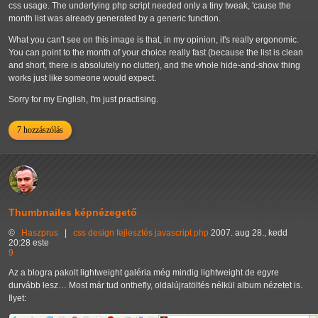
css usage. The underlying php script needed only a tiny tweak, 'cause the
month list was already generated by a generic function.
What you can't see on this image is that, in my opinion, it's really ergonomic.
You can point to the month of your choice really fast (because the list is clean
and short, there is absolutely no clutter), and the whole hide-and-show thing
works just like someone would expect.
Sorry for my English, I'm just practising.
7 hozzászólás
Thumbnailes képnézegető
©
Haszprus
|
css
design
fejlesztés
javascript
php
2007. aug 28., kedd
20:28 este
9
Az a blogra pakolt lightweight galéria még mindig lightweight de egyre
durvább lesz… Most már tud onthefly, oldalújratöltés nélkül album nézetet is.
Ilyet: