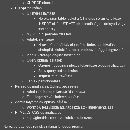
XHPROF elemzés
DB optimalizálás
CT mérés javítása
Ne okozzon table lockot a CT mérés során keletkező
INSERT-ek és UPDATE-ek. Lehetőségek: delayed vagy
low priority.
MySQL 5.5 percona frissítés
Adatok elemzése
Nagy méretű táblák elemzése, törlési, archiválási
stratégiák kialakítása és a szerkesztőséggel egyeztetés.
InnoDB storage engine használat
Query optimalizálások
Queries not using indexes lekérdezések optimalizálása
Slow query optimalizálás
Jetprofiler elemzések
Táblák particionálása
Kereső optimalizálás, Sphinx bevezetés
Admin és frontend kereső átalakítása
Feleslegessé vált indexek törlése
Admin folyamatok optimalizálása
Workflow felülvizsgálata, tapasztalatok implementálása
HTML, JS, CSS optimalizálás
http://gtmetrix.com/ javaslatok alkalmazása
Na ez például egy remek szakmai fejlődési program.