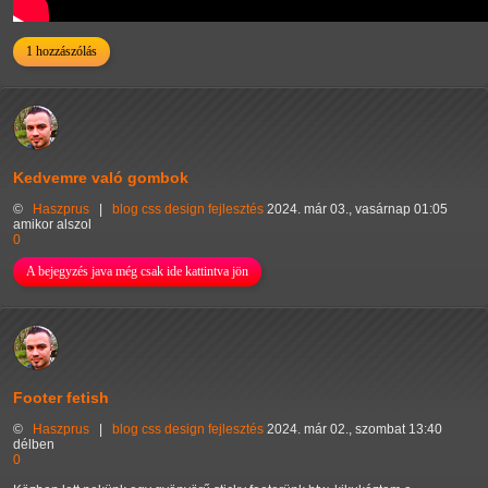
1 hozzászólás
Kedvemre való gombok
©
Haszprus
|
blog
css
design
fejlesztés
2024. már 03., vasárnap 01:05
amikor alszol
0
A bejegyzés java még csak ide kattintva jön
Footer fetish
©
Haszprus
|
blog
css
design
fejlesztés
2024. már 02., szombat 13:40
délben
0