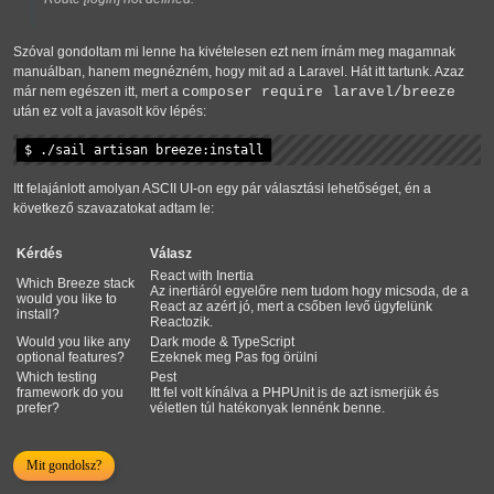
Szóval gondoltam mi lenne ha kivételesen ezt nem írnám meg magamnak
manuálban, hanem megnézném, hogy mit ad a Laravel. Hát itt tartunk. Azaz
már nem egészen itt, mert a
composer require laravel/breeze
után ez volt a javasolt köv lépés:
$ ./sail artisan breeze:install
Itt felajánlott amolyan ASCII UI-on egy pár választási lehetőséget, én a
következő szavazatokat adtam le:
Kérdés
Válasz
React with Inertia
Which Breeze stack
Az inertiáról egyelőre nem tudom hogy micsoda, de a
would you like to
React az azért jó, mert a csőben levő ügyfelünk
install?
Reactozik.
Would you like any
Dark mode & TypeScript
optional features?
Ezeknek meg Pas fog örülni
Which testing
Pest
framework do you
Itt fel volt kínálva a PHPUnit is de azt ismerjük és
prefer?
véletlen túl hatékonyak lennénk benne.
Mit gondolsz?