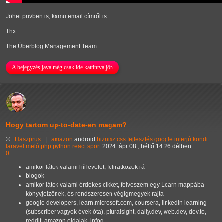
Jöhet privben is, kamu email címről is.
Thx
The Überblog Management Team
A bejegyzés java még csak ide kattintva jön
Hogy tartom up-to-date-en magam?
©
Haszprus
|
amazon
android
biznisz
css
fejlesztés
google
interjú
kondi
laravel
meló
php
python
react
sport
2024. ápr 08., hétfő 14:26 délben
0
amikor látok valami hírlevelet, feliratkozok rá
blogok
amikor látok valami érdekes cikket, felveszem egy Learn mappába
könyvjelzőnek, és rendszeresen végigmegyek rajta
google developers, learn.microsoft.com, coursera, linkedin learning
(subscriber vagyok évek óta), pluralsight, daily.dev, web.dev, dev.to,
reddit, amazon oldalak, infoq