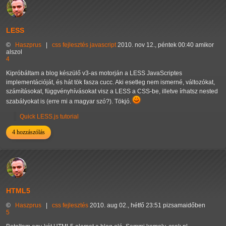
LESS
©
Haszprus
|
css
fejlesztés
javascript
2010. nov 12., péntek 00:40 amikor
alszol
4
Kipróbáltam a blog készülő v3-as motorján a LESS JavaScriptes
implementációját, és hát tök fasza cucc. Aki esetleg nem ismerné, változókat,
számításokat, függvényhívásokat visz a LESS a CSS-be, illetve írhatsz nested
szabályokat is (erre mi a magyar szó?). Tökjó.
Quick LESS.js tutorial
4 hozzászólás
HTML5
©
Haszprus
|
css
fejlesztés
2010. aug 02., hétfő 23:51 pizsamaidőben
5