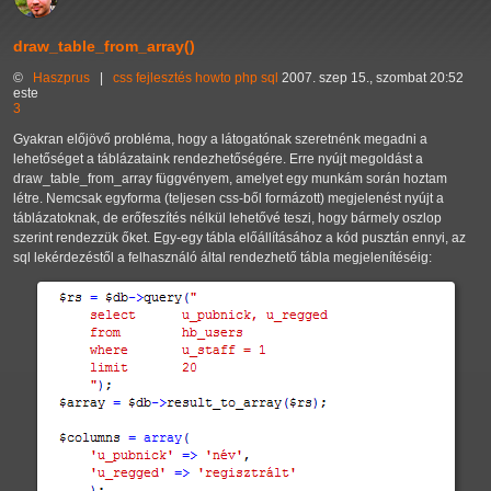
draw_table_from_array()
©
Haszprus
|
css
fejlesztés
howto
php
sql
2007. szep 15., szombat 20:52
este
3
Gyakran előjövő probléma, hogy a látogatónak szeretnénk megadni a
lehetőséget a táblázataink rendezhetőségére. Erre nyújt megoldást a
draw_table_from_array függvényem, amelyet egy munkám során hoztam
létre. Nemcsak egyforma (teljesen css-ből formázott) megjelenést nyújt a
táblázatoknak, de erőfeszítés nélkül lehetővé teszi, hogy bármely oszlop
szerint rendezzük őket. Egy-egy tábla előállításához a kód pusztán ennyi, az
sql lekérdezéstől a felhasználó által rendezhető tábla megjelenítéséig: