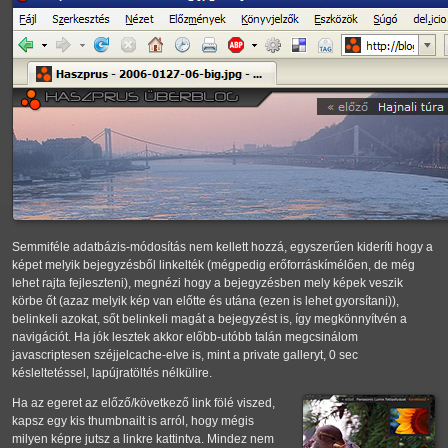
Semmiféle adatbázis-módosítás nem kellett hozzá, egyszerűen kideríti hogy a
képet melyik bejegyzésből linkelték (mégpedig erőforráskímélően, de még
lehet rajta fejleszteni), megnézi hogy a bejegyzésben mely képek veszik
körbe őt (azaz melyik kép van előtte és utána (ezen is lehet gyorsítani)),
belinkeli azokat, sőt belinkeli magát a bejegyzést is, így megkönnyítvén a
navigációt. Ha jók lesztek akkor előbb-utóbb talán megcsinálom
javascriptesen széjjelcache-elve is, mint a private galleryt, 0 sec
késleltetéssel, lapújratöltés nélkülire.
Ha az egeret az előző/következő link fölé viszed,
kapsz egy kis thumbnailt is arról, hogy mégis
milyen képre jutsz a linkre kattintva. Mindez nem