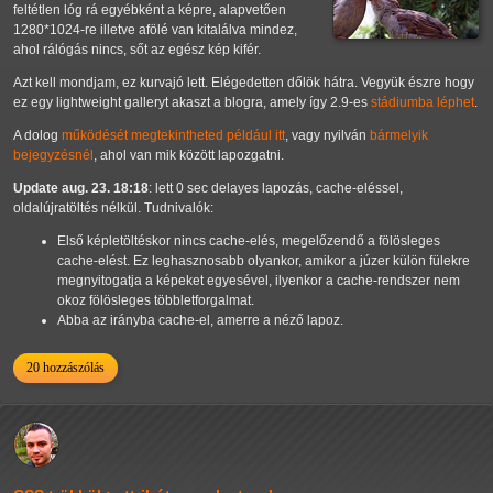
feltétlen lóg rá egyébként a képre, alapvetően
1280*1024-re illetve afölé van kitalálva mindez,
ahol rálógás nincs, sőt az egész kép kifér.
Azt kell mondjam, ez kurvajó lett. Elégedetten dőlök hátra. Vegyük észre hogy
ez egy lightweight galleryt akaszt a blogra, amely így 2.9-es
stádiumba léphet
.
A dolog
működését megtekintheted például itt
, vagy nyilván
bármelyik
bejegyzésnél
, ahol van mik között lapozgatni.
Update aug. 23. 18:18
: lett 0 sec delayes lapozás, cache-eléssel,
oldalújratöltés nélkül. Tudnivalók:
Első képletöltéskor nincs cache-elés, megelőzendő a fölösleges
cache-elést. Ez leghasznosabb olyankor, amikor a júzer külön fülekre
megnyitogatja a képeket egyesével, ilyenkor a cache-rendszer nem
okoz fölösleges többletforgalmat.
Abba az irányba cache-el, amerre a néző lapoz.
20 hozzászólás