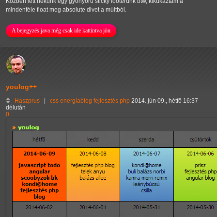
Közben lett nekünk egy gyönyörű sticky footerünk btw, kikukáztam a
mindenféle float meg absolute divet a múltból.
A bejegyzés java még csak ide kattintva jön
youlog++
©
Haszprus
|
css
energiablog
fejlesztés
php
2014. jún 09., hétfő 16:37
délután
0