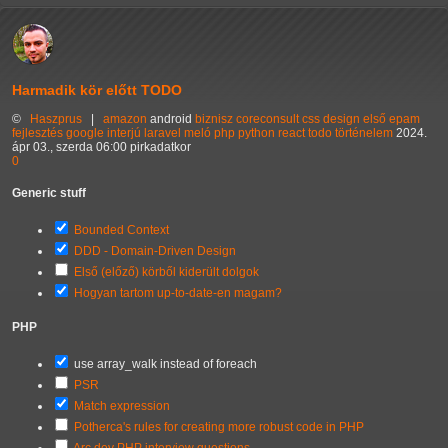
Harmadik kör előtt TODO
©
Haszprus
|
amazon
android
biznisz
coreconsult
css
design
első
epam
fejlesztés
google
interjú
laravel
meló
php
python
react
todo
történelem
2024.
ápr 03., szerda 06:00 pirkadatkor
0
Generic stuff
Bounded Context
DDD - Domain-Driven Design
Első (előző) körből kiderült dolgok
Hogyan tartom up-to-date-en magam?
PHP
use array_walk instead of foreach
PSR
Match expression
Potherca's rules for creating more robust code in PHP
Arc.dev PHP interview questions