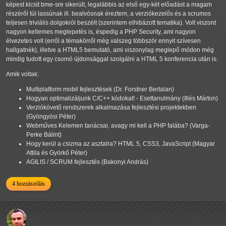
képest kicsit bme-sre sikerült, legalábbis az első egy-két előadást a magam
részéről túl lassúnak ill. bealvósnak éreztem, a verziókezelős és a scrumos
teljesen triviális dolgokról beszélt (szerintem elhibázott tematika). Volt viszont
nagyon kellemes meglepetés is, éspedig a PHP Security, ami nagyon
élvezetes volt (erről a témakörről még valszeg többször ennyit szívesen
hallgatnék), illetve a HTML5 bemutató, ami viszonylag meglepő módon még
mindig tudott egy csomó újdonsággal szolgálni a HTML 5 konferencia után is.
Amik voltak:
Multiplatform mobil fejlesztések (Dr. Forstner Bertalan)
Hogyan optimalizáljunk C/C++ kódokat! - Esettanulmány (Illés Márton)
Verziókövető rendszerek alkalmazása fejlesztési projektekben
(Gyöngyösi Péter)
Webműves Kelemen tanácsai, avagy mi kell a PHP falába? (Varga-
Perke Bálint)
Hogy kerül a csizma az asztalra? HTML 5, CSS3, JavaScript (Magyar
Attila és Györkő Péter)
AGILIS / SCRUM fejlesztés (Bakonyi András)
4 hozzászólás