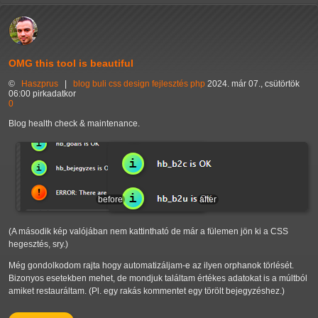
OMG this tool is beautiful
©
Haszprus
|
blog
buli
css
design
fejlesztés
php
2024. már 07., csütörtök
06:00 pirkadatkor
0
Blog health check & maintenance.
before
after
(A második kép valójában nem kattintható de már a fülemen jön ki a CSS
hegesztés, sry.)
Még gondolkodom rajta hogy automatizáljam-e az ilyen orphanok törlését.
Bizonyos esetekben mehet, de mondjuk találtam értékes adatokat is a múltból
amiket restauráltam. (Pl. egy rakás kommentet egy törölt bejegyzéshez.)