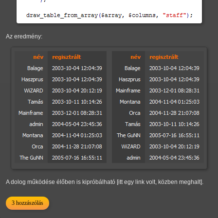
Az eredmény:
A dolog működése élőben is kipróbálható [itt egy link volt, közben meghalt].
3 hozzászólás