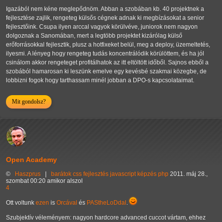
Igazából nem kéne meglepődnöm. Abban a szobában kb. 40 projektnek a
fejlesztése zajlik, rengeteg külsős cégnek adnak ki megbízásokat a senior
fejlesztőink. Csupa ilyen arccal vagyok körülvéve, juniorok nem nagyon
dolgoznak a Sanomában, mert a legtöbb projektet kizárólag külső
erőforrásokkal fejlesztik, plusz a hotfixeket belül, meg a deploy, üzemeltetés,
ilyesmi. A lényeg hogy rengeteg tudás koncentrálódik körülöttem, és ha jól
csinálom akkor rengeteget profitálhatok az itt eltöltött időből. Sajnos ebből a
szobából hamarosan ki leszünk emelve egy kevésbé szakmai közegbe, de
lobbizni fogok hogy tarthassam minél jobban a DPO-s kapcsolataimat.
Mit gondolsz?
Open Academy
©
Haszprus
|
barátok
css
fejlesztés
javascript
képzés
php
2011. máj 28.,
szombat 00:20 amikor alszol
4
Ott voltunk
ezen
is
Orcával
és
PAStheLoDdal
.
Szubjektív véleményem: nagyon hardcore advanced cuccot vártam, ehhez