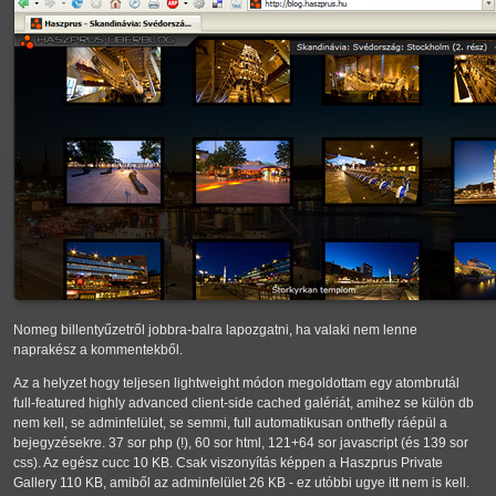
Nomeg billentyűzetről jobbra-balra lapozgatni, ha valaki nem lenne
naprakész a kommentekből.
Az a helyzet hogy teljesen lightweight módon megoldottam egy atombrutál
full-featured highly advanced client-side cached galériát, amihez se külön db
nem kell, se adminfelület, se semmi, full automatikusan onthefly ráépül a
bejegyzésekre. 37 sor php (!), 60 sor html, 121+64 sor javascript (és 139 sor
css). Az egész cucc 10 KB. Csak viszonyítás képpen a Haszprus Private
Gallery 110 KB, amiből az adminfelület 26 KB - ez utóbbi ugye itt nem is kell.