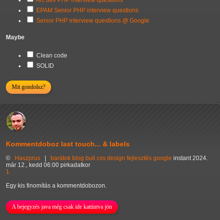
EPAM Senior PHP interview questions
Senior PHP interview questions @ Google
Maybe
Clean code
SOLID
Mit gondolsz?
Kommentdoboz last touch... & labels
©
Haszprus
|
barátok
blog
buli
css
design
fejlesztés
google
instant
2024.
már 12., kedd 06:00 pirkadatkor
1
Egy kis finomítás a kommentdobozon.
A bejegyzés java még csak ide kattintva jön