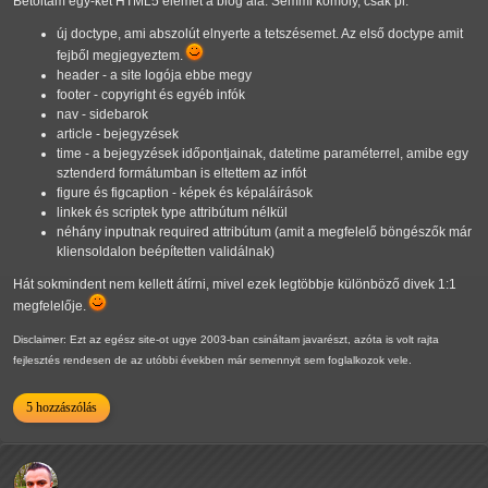
Betoltam egy-két HTML5 elemet a blog alá. Semmi komoly, csak pl.
új doctype, ami abszolút elnyerte a tetszésemet. Az első doctype amit
fejből megjegyeztem.
header - a site logója ebbe megy
footer - copyright és egyéb infók
nav - sidebarok
article - bejegyzések
time - a bejegyzések időpontjainak, datetime paraméterrel, amibe egy
sztenderd formátumban is eltettem az infót
figure és figcaption - képek és képaláírások
linkek és scriptek type attribútum nélkül
néhány inputnak required attribútum (amit a megfelelő böngészők már
kliensoldalon beépítetten validálnak)
Hát sokmindent nem kellett átírni, mivel ezek legtöbbje különböző divek 1:1
megfelelője.
Disclaimer: Ezt az egész site-ot ugye 2003-ban csináltam javarészt, azóta is volt rajta
fejlesztés rendesen de az utóbbi években már semennyit sem foglalkozok vele.
5 hozzászólás