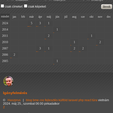
csak címeket
csak képeket
mindet
jan
feb
már
ápr
máj
jún
júl
aug
sze
okt
nov
dec
2024
-
-
5
3
1
-
-
-
-
-
-
-
2014
-
-
-
-
-
1
-
-
-
-
-
-
2011
-
-
-
-
2
-
-
-
-
1
-
-
2010
-
-
-
-
-
-
-
1
-
-
2
-
2007
-
-
-
3
1
-
-
2
2
-
-
-
2006
2
-
-
-
-
-
-
-
-
-
-
-
2005
-
-
-
-
-
1
-
-
-
-
-
-
Igényfelmérés
©
Haszprus
|
blog
bme
css
fejlesztés
külföld
laravel
php
react
túra
vietnám
2024. máj 25., szombat 06:00 pirkadatkor
2