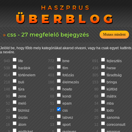
HASZPRUS
HASZPRUS
ÜBERBLOG
ÜBERBLOG
css - 27 megfelelő bejegyzés
Mutass mindent
Jelöld be, hogy főbb mely kategóriákat akarod olvasni, vagy ha csak egyet: kattints
a nevére.
940
life
772
bme
691
fejlesztés
538
barátok
465
film
436
hwsw
414
történelem
403
fotózás
305
fáradtság
218
buli
160
élelmezés
153
bringa
148
túra
96
howto
90
külföld
90
zene
68
kondi
68
mátrix
52
meló
51
epam
34
mba
32
biznisz
27
css
26
todo
24
úszás
21
labvez
20
sanoma
16
álom
13
sport
12
coreconsult
9
endticket
5
realeyes
4
emarsys