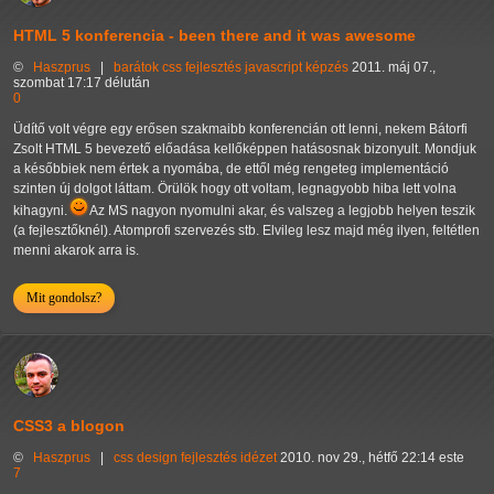
HTML 5 konferencia - been there and it was awesome
©
Haszprus
|
barátok
css
fejlesztés
javascript
képzés
2011. máj 07.,
szombat 17:17 délután
0
Üdítő volt végre egy erősen szakmaibb konferencián ott lenni, nekem Bátorfi
Zsolt HTML 5 bevezető előadása kellőképpen hatásosnak bizonyult. Mondjuk
a későbbiek nem értek a nyomába, de ettől még rengeteg implementáció
szinten új dolgot láttam. Örülök hogy ott voltam, legnagyobb hiba lett volna
kihagyni.
Az MS nagyon nyomulni akar, és valszeg a legjobb helyen teszik
(a fejlesztőknél). Atomprofi szervezés stb. Elvileg lesz majd még ilyen, feltétlen
menni akarok arra is.
Mit gondolsz?
CSS3 a blogon
©
Haszprus
|
css
design
fejlesztés
idézet
2010. nov 29., hétfő 22:14 este
7