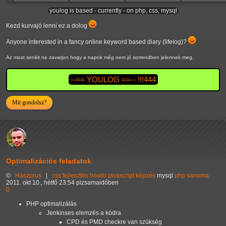
youlog is based - currently - on php, css, mysql
Kezd kurvajó lenni ez a dolog
Anyone interested in a fancy online keyword based diary (lifelog)?
Az most senkit ne zavarjon hogy a napok még nem jó sorrendben jelennek meg.
--== YOULOG ==-- !!!444
Mit gondolsz?
Optimalizációs feladatok
©
Haszprus
|
css
fejlesztés
howto
javascript
képzés
mysql
php
sanoma
2011. okt 10., hétfő 23:54 pizsamaidőben
0
PHP optimalizálás
Jenkinses elemzés a kódra
CPD és PMD checkre van szükség