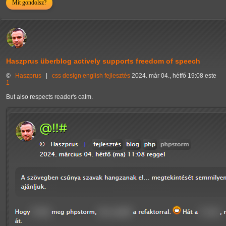
Mit gondolsz?
Haszprus überblog actively supports freedom of speech
©
Haszprus
|
css
design
english
fejlesztés
2024. már 04., hétfő 19:08 este
1
But also respects reader's calm.