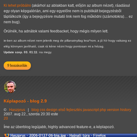
Ki lehet próbálni
(akárhol az ablakban katt, előjön az album nézet), ráadásul
egy olyan képgalérián, ami egy egyelőre nem is publikált bejegyzésből
táplálkozik (így a bejegyzésre mutató link nem fog működni (számotokra)… ez
nem bug).
Örülnék, ha adnátok valami feedbacket, hogy mégis milyen lett.
ie-ben az album nézet nem jelenik meg de pillanatnyilag lesz*rom. a jó hír hogy valszeg ez
elég könnyen javítható, csak rá kéne nézni hogy pontosan mi a hézag.
Update szep. 03. 01:11
: na megy.
9 hozzászólás
Képlapozó - blog 2.9
©
Haszprus
|
blog
css
design
első
fejlesztés
javascript
php
version history
2007. aug 22., szerda 20:30 este
20
Íme az überblog legújabb, highly advanced feature-e, a képlapozó.