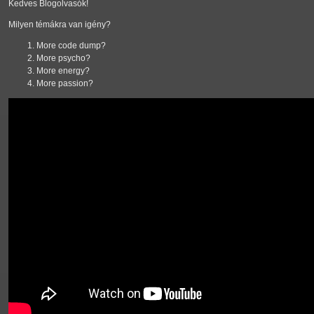
Kedves Blogolvasók!
Milyen témákra van igény?
More code dump?
More psycho?
More energy?
More passion?