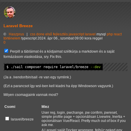
Laravel Breeze
©
Haszprus
|
css
done
első
fejlesztés
javascript
laravel
mysql
php
react
történelem
typescript
2024. ápr 06., szombat 09:00 kora reggel
0
Perpill a tábláimat és a kódjaimat szétkúrja a markdown és a saját
formázásom viaskodása, sry. Fix this.
$ ./sail 
composer
 require laravel/breeze 
--dev
(Ja a ./vendor/bin/sail -re van egy symlink.)
(Ezt a parancsot így wsl-ben kell kiadni ha épp Windowson vagyunk.)
Milyen csomagjaink vannak most?
Csomi
Miez
User reg, login, pwchange, pw confirm, pwreset,
simple profile page + opcionálisan Livewire, Inertia +
laravel/breeze
opcionálisan Vue/React. Pretty much out of box if you
ask me.
A Laravel saját Docker wrappere, felhúz neked egy