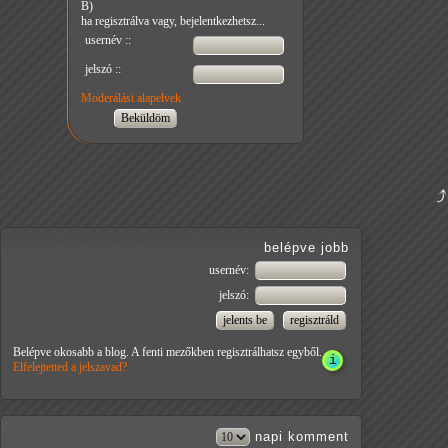
B)
ha regisztrálva vagy, bejelentkezhetsz...
usernév ::
jelszó ::
Moderálási alapelvek
belépve jobb
usernév:
jelszó:
Belépve okosabb a blog. A fenti mezőkben regisztrálhatsz egyből.
Elfelejtetted a jelszavad?
napi
komment