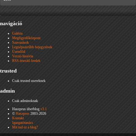
navigáció
Galéria
Megfigyelőközpont
Szavazások
Legnépszerűbb bejegyzések
Üzenőfal
Verzió história
RSS értesítő feedek
trusted
Csak trusted usereknek
admin
Csak adminoknak
Haszprus überblog
v3.1
©
Haszprus
2003-2026
Kontakt
Igazgatótanács
Mit tud ez a blog?