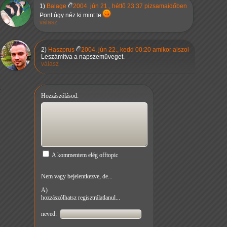
1)
Balage
2004. jún 21., hétfő 23:37 pizsamaidőben
Pont úgy néz ki mint te
válasz
2)
Haszprus
2004. jún 22., kedd 00:20 amikor alszol
Leszámítva a napszemüveget.
válasz
Hozzászólásod:
A kommentem elég offtopic
Nem vagy bejelentkezve, de...
A)
hozzászólhatsz regisztrálatlanul...
neved: