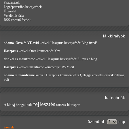
Szavazások
Legnépszerűbb bejegyzések
Üzenőfal
Verzió história
RSS értesítő feedek
lájkkirályok
adamo
,
Orca
és
VDavid
kedveli Haszprus
bejegyzését: Blog fixed!
Haszprus
kedveli Orca
kommentjét: Yay
dankoi
és
mainframe
kedveli Haszprus
bejegyzését: 21 éves a blog
Haszprus
kedveli mainframe
kommentjét: #5 Miért
adamo
és
mainframe
kedveli Haszprus
kommentjét: #3, eléggé emeletes csúcskirályság
volt
kategóriák
fejlesztés
blog
buli
life
ai
bringa
fotózás
sport
üzenőfal
:
nap
üzenek