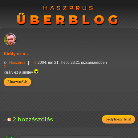
HASZPRUS
HASZPRUS
ÜBERBLOG
ÜBERBLOG
Király ez a…
©
Haszprus
|
life
2004. jún 21., hétfő 23:21 pizsamaidőben
2
Király ez a smiley
2 hozzászólás
2 hozzászólás
Szólj hozzá Te is!