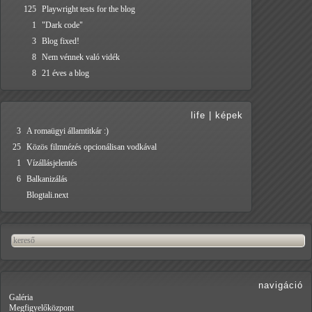
125
Playwright tests for the blog
1
"Dark code"
3
Blog fixed!
8
Nem vénnek való vidék
8
21 éves a blog
life
|
képek
3
A romaügyi államtitkár :)
25
Közös filmnézés opcionálisan vodkával
1
Vízállásjelentés
6
Balkanizálás
Blogtali.next
navigáció
Galéria
Megfigyelőközpont