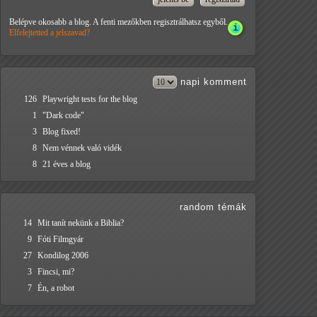
Belépve okosabb a blog. A fenti mezőkben regisztrálhatsz egyből.
Elfelejtetted a jelszavad?
napi
komment
126
Playwright tests for the blog
1
"Dark code"
3
Blog fixed!
8
Nem vénnek való vidék
8
21 éves a blog
random témák
14
Mit tanít nekünk a Biblia?
9
Fóti Filmgyár
27
Kondilog 2006
3
Fincsi, mi?
7
Én, a robot