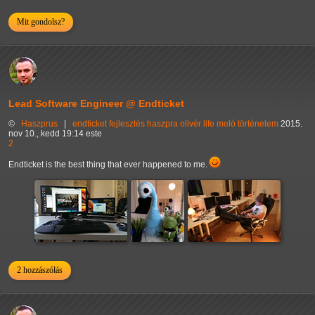
Mit gondolsz?
Lead Software Engineer @ Endticket
©
Haszprus
|
endticket
fejlesztés
haszpra olivér
life
meló
történelem
2015.
nov 10., kedd 19:14 este
2
Endticket is the best thing that ever happened to me.
2 hozzászólás