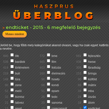
HASZPRUS
HASZPRUS
ÜBERBLOG
ÜBERBLOG
endticket - 2015 - 6 megfelelő bejegyzés
Mutass mindent
Jelöld be, hogy főbb mely kategóriákat akarod olvasni, vagy ha csak egyet: kattints
a nevére.
940
life
772
bme
691
fejlesztés
538
barátok
465
film
436
hwsw
414
történelem
403
fotózás
305
fáradtság
218
buli
160
élelmezés
153
bringa
148
túra
96
howto
90
külföld
90
zene
68
kondi
68
mátrix
52
meló
51
epam
34
mba
32
biznisz
26
todo
24
úszás
21
labvez
20
sanoma
16
álom
13
sport
12
coreconsult
9
endticket