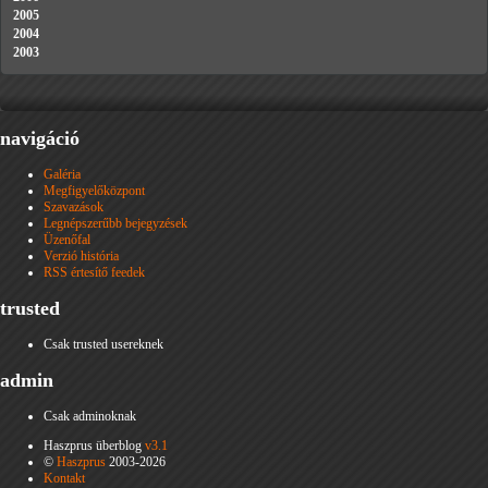
2005
2004
2003
navigáció
Galéria
Megfigyelőközpont
Szavazások
Legnépszerűbb bejegyzések
Üzenőfal
Verzió história
RSS értesítő feedek
trusted
Csak trusted usereknek
admin
Csak adminoknak
Haszprus überblog
v3.1
©
Haszprus
2003-2026
Kontakt