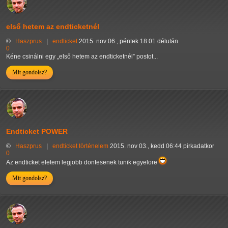
első hetem az endticketnél
©
Haszprus
|
endticket
2015. nov 06., péntek 18:01 délután
0
Kéne csinálni egy
első hetem az endticketnél
postot...
Mit gondolsz?
Endticket POWER
©
Haszprus
|
endticket
történelem
2015. nov 03., kedd 06:44 pirkadatkor
0
Az endticket eletem legjobb dontesenek tunik egyelore
Mit gondolsz?