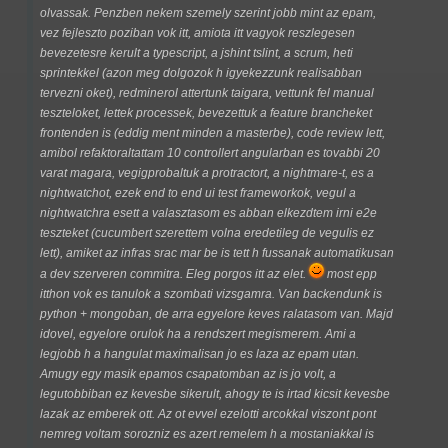
olvassak. Penzben nekem szemely szerint jobb mint az epam,
vez fejleszto poziban vok itt, amiota itt vagyok reszlegesen
bevezetesre kerult a typescript, a jshint tslint, a scrum, heti
sprintekkel (azon meg dolgozok h igyekezzunk realisabban
tervezni oket), redminerol attertunk taigara, vettunk fel manual
teszteloket, lettek processek, bevezettuk a feature brancheket
frontenden is (eddig ment minden a masterbe), code review lett,
amibol refaktoraltattam 10 controllert angularban es tovabbi 20
varat magara, vegigprobaltuk a protractort, a nightmare-t, es a
nightwatchot, ezek end to end ui test frameworkok, vegul a
nightwatchra esett a valasztasom es abban elkezdtem irni e2e
teszteket (cucumbert szerettem volna eredetileg de vegulis ez
lett), amiket az infras srac mar be is tett h fussanak automatikusan
a dev szerveren commitra. Eleg porgos itt az elet.
most epp
itthon vok es tanulok a szombati vizsgamra. Van backendunk is
python + mongoban, de arra egyelore keves ralatasom van. Majd
idovel, egyelore orulok ha a rendszert megismerem. Ami a
legjobb h a hangulat maximalisan jo es laza az epam utan.
Amugy egy masik epamos csapatomban az is jo volt, a
legutobbiban ez kevesbe sikerult, ahogy te is irtad kicsit kevesbe
lazak az emberek ott. Az ot evvel ezelotti arcokkal viszont pont
nemreg voltam sorozniz es azert remelem h a mostaniakkal is