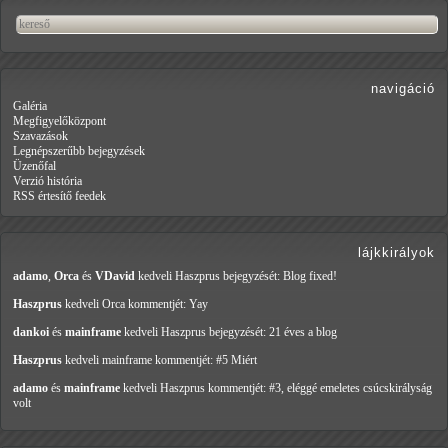
navigáció
Galéria
Megfigyelőközpont
Szavazások
Legnépszerűbb bejegyzések
Üzenőfal
Verzió história
RSS értesítő feedek
lájkkirályok
adamo
,
Orca
és
VDavid
kedveli Haszprus
bejegyzését: Blog fixed!
Haszprus
kedveli Orca
kommentjét: Yay
dankoi
és
mainframe
kedveli Haszprus
bejegyzését: 21 éves a blog
Haszprus
kedveli mainframe
kommentjét: #5 Miért
adamo
és
mainframe
kedveli Haszprus
kommentjét: #3, eléggé emeletes csúcskirályság
volt