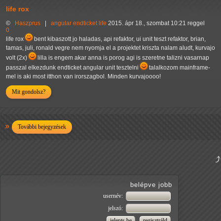
life rox
©
Haszprus
|
angular
endticket
life
2015. ápr 18., szombat 10:21 reggel
0
life rox
bent kibaszott jo haladas, api refaktor, ui unit teszt refaktor, brian,
tamas, juli, ronald vegre nem nyomja el a projektet kriszta nalam aludt, kurvajo
volt (2x)
lilla is engem akar anna is porog agi is szeretne talizni vasarnap
passzal elkezdunk endticket angular unit tesztelni
talalkozom mainframe-
mel is aki most itthon van irorszagbol. Minden kurvajoooo!
Mit gondolsz?
További bejegyzések
belépve jobb
usernév:
jelszó: