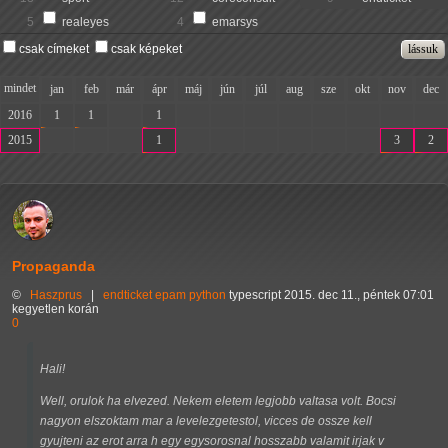
5
realeyes
4
emarsys
csak címeket
csak képeket
mindet
jan
feb
már
ápr
máj
jún
júl
aug
sze
okt
nov
dec
2016
1
1
-
1
-
-
-
-
-
-
-
-
2015
-
-
-
1
-
-
-
-
-
-
3
2
Propaganda
©
Haszprus
|
endticket
epam
python
typescript
2015. dec 11., péntek 07:01
kegyetlen korán
0
Hali!
Well, orulok ha elvezed. Nekem eletem legjobb valtasa volt. Bocsi
nagyon elszoktam mar a levelezgetestol, vicces de ossze kell
gyujteni az erot arra h egy egysorosnal hosszabb valamit irjak v