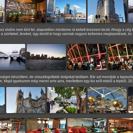
z elsőre nem tűnt fel, alapvetően mindenre rá kellett éreznem kicsit. Ahogy a cég k
 a szinteket, tereket, úgy derült ki hogy vannak nagyon kellemes meglepetések, és
égre készültem, de visszafogottabb dolgokat találtam. Bár azt mondják a tapaszt
n. Majd igyekszem még menni erre-arra, merítettem egy kis erőt ebből a tripből, 2