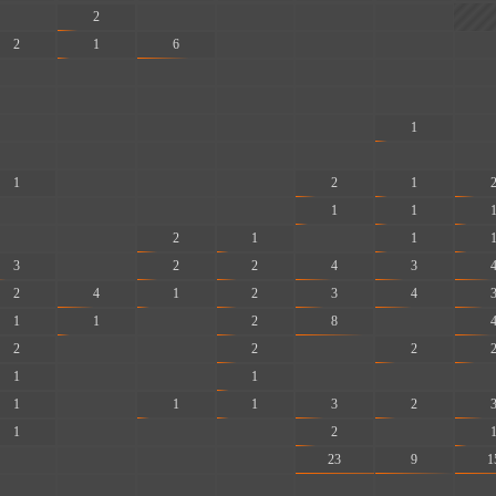
-
2
-
-
-
-
2
1
6
-
-
-
-
-
-
-
-
-
-
-
-
-
-
-
-
-
-
-
-
-
-
-
1
-
-
-
-
-
-
-
-
1
-
-
-
2
1
-
-
-
-
1
1
-
-
2
1
-
1
3
-
2
2
4
3
2
4
1
2
3
4
1
1
-
2
8
-
2
-
-
2
-
2
1
-
-
1
-
-
-
1
-
1
1
3
2
1
-
-
-
2
-
-
-
-
-
23
9
1
-
-
-
-
-
-
-