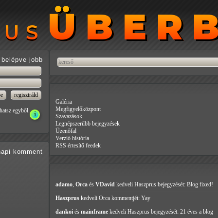
ÜBER
ÜBER
RUS
RUS
belépve jobb
Galéria
Megfigyelőközpont
hatsz egyből.
Szavazások
Legnépszerűbb bejegyzések
Üzenőfal
Verzió história
RSS értesítő feedek
api
komment
adamo
,
Orca
és
VDavid
kedveli Haszprus
bejegyzését: Blog fixed!
Haszprus
kedveli Orca
kommentjét: Yay
dankoi
és
mainframe
kedveli Haszprus
bejegyzését: 21 éves a blog