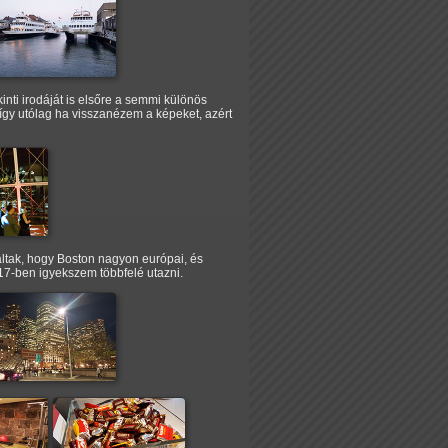
inti irodáját is elsőre a semmi különös
 így utólag ha visszanézem a képeket, azért
altak, hogy Boston nagyon európai, és
017-ben igyekszem többfelé utazni.