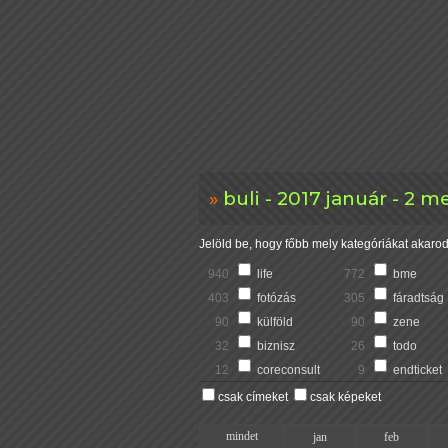
buli - 2017 január - 2 
Jelöld be, hogy főbb mely kategóriákat akarod 
940
life
772
bme
403
fotózás
305
fáradtság
90
külföld
90
zene
32
biznisz
26
todo
12
coreconsult
9
endticket
csak címeket
csak képeket
mindet
jan
feb