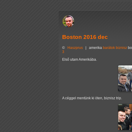
Boston 2016 dec
©
Haszprus
|
amerika
barátok
biznisz
bo
3
Első utam Amerikába.
A céggel mentünk ki öten, biznisz trip.