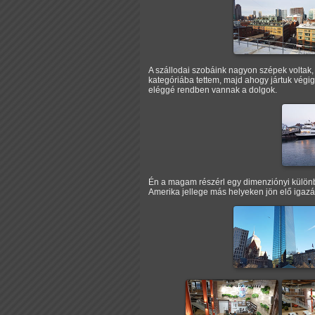
A szállodai szobáink nagyon szépek voltak, e
kategóriába tettem, majd ahogy jártuk végig
eléggé rendben vannak a dolgok.
Én a magam részérl egy dimenziónyi különbs
Amerika jellege más helyeken jön elő igazá