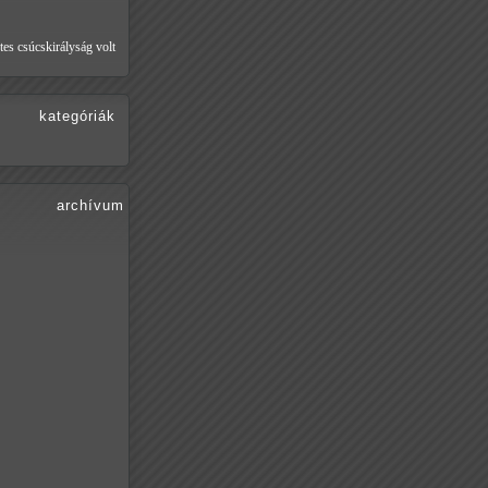
tes csúcskirályság volt
kategóriák
archívum