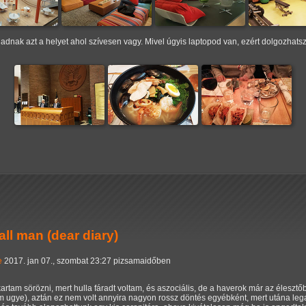
gadnak azt a helyet ahol szívesen vagy. Mivel úgyis laptopod van, ezért dolgozha
ll man (dear diary)
e
2017. jan 07., szombat 23:27 pizsamaidőben
tam sörözni, mert hulla fáradt voltam, és aszociális, de a haverok már az élesztő
ugye), aztán ez nem volt annyira nagyon rossz döntés egyébként, mert utána legal