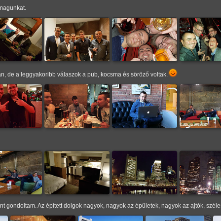
k magunkat.
, de a leggyakoribb válaszok a pub, kocsma és söröző voltak.
t gondoltam. Az épített dolgok nagyok, nagyok az épületek, nagyok az ajtók, széle