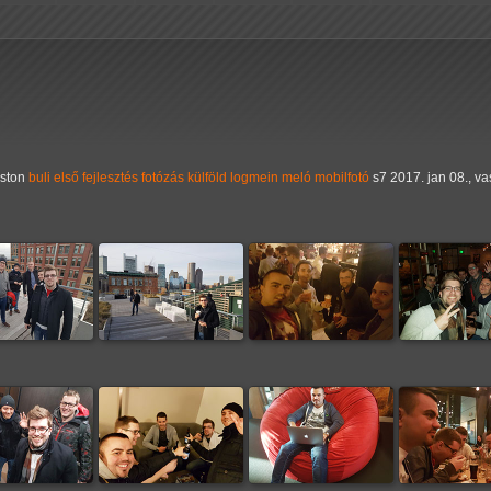
ston
buli
első
fejlesztés
fotózás
külföld
logmein
meló
mobilfotó
s7
2017. jan 08., v