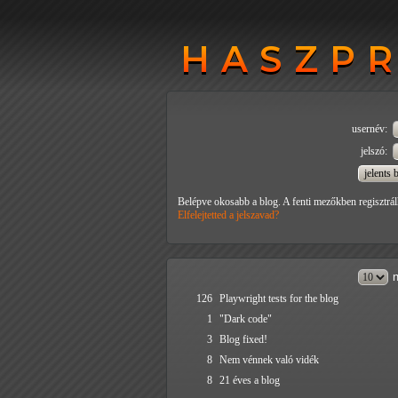
HASZP
HASZP
usernév:
jelszó:
Belépve okosabb a blog. A fenti mezőkben regisztrál
Elfelejtetted a jelszavad?
n
126
Playwright tests for the blog
1
"Dark code"
3
Blog fixed!
8
Nem vénnek való vidék
8
21 éves a blog