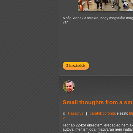
A cég. Adnak a terekre, hogy megtaláld ma
van.
3 hozzászólás
Small thoughts from a sma
©
Haszprus
|
barátok
coronita
élesztő
lif
0
Tegnap 22-kor ébredtem, eredetileg nem akar
autóval mentem oda (magyarán nem ihattam 