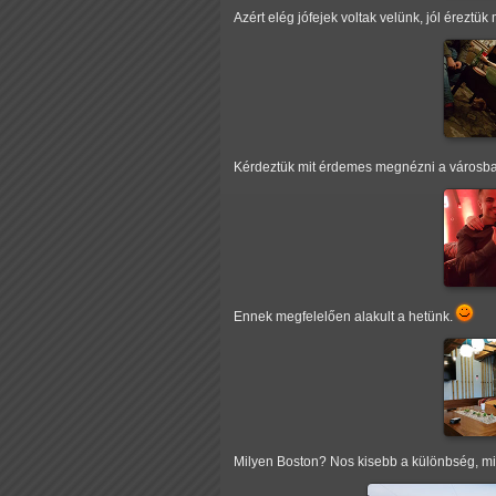
Azért elég jófejek voltak velünk, jól éreztü
Kérdeztük mit érdemes megnézni a városban
Ennek megfelelően alakult a hetünk.
Milyen Boston? Nos kisebb a különbség, min