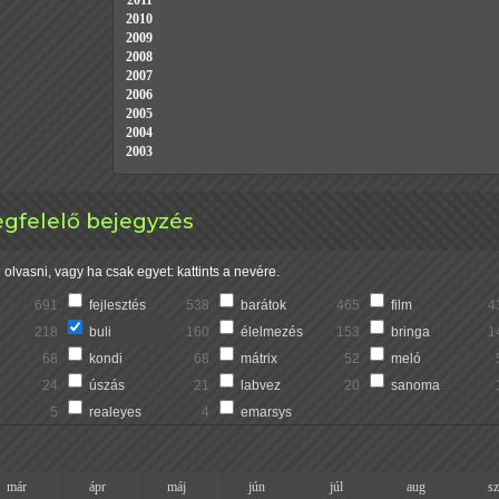
2011
2010
2009
2008
2007
2006
2005
2004
2003
megfelelő bejegyzés
olvasni, vagy ha csak egyet: kattints a nevére.
691
fejlesztés
538
barátok
465
film
4
218
buli
160
élelmezés
153
bringa
1
68
kondi
68
mátrix
52
meló
24
úszás
21
labvez
20
sanoma
5
realeyes
4
emarsys
már
ápr
máj
jún
júl
aug
s