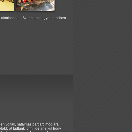
tsz akárhonnan. Szerintem nagyon rendben
ben voltak, hatalmas partiarc módjára
ább át tudtunk jönni ide anélkül hogy