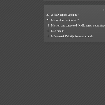
29
A PhD képzés vajon mi?
25
Mit kezdenél az időddel?
8
Mission one completed (XML parser optimalizác
10
Első defekt
8
Művészetek Palotája, Nemzeti színház