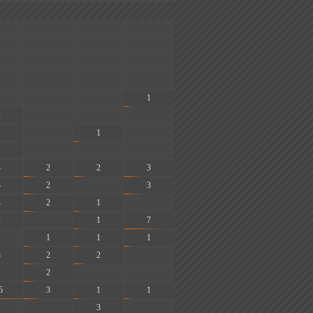
-
-
-
-
-
-
-
-
-
-
-
-
-
-
1
2
-
-
-
1
-
1
-
1
-
-
-
4
2
2
3
3
2
-
3
4
2
1
-
2
-
1
7
1
1
1
3
2
2
-
1
2
-
-
5
3
1
1
-
3
-