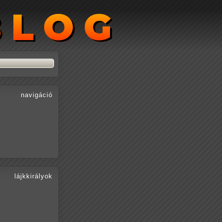
BLOG
BLOG
navigáció
lájkkirályok