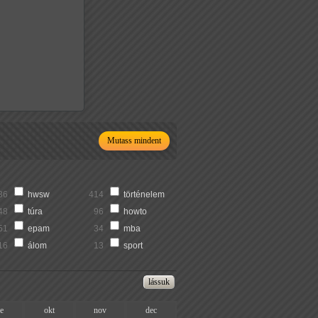
Mutass mindent
36
hwsw
414
történelem
48
túra
96
howto
51
epam
34
mba
16
álom
13
sport
ze
okt
nov
dec