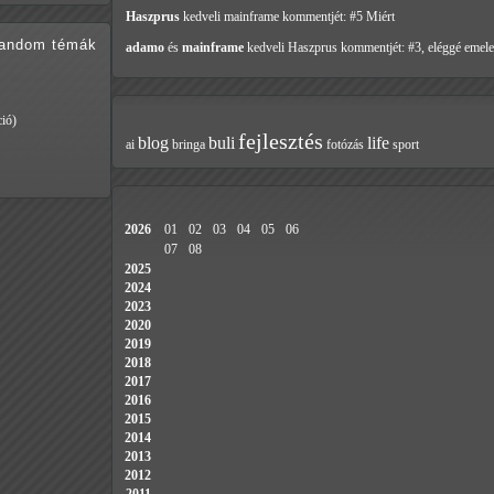
Haszprus
kedveli mainframe
kommentjét: #5 Miért
random témák
adamo
és
mainframe
kedveli Haszprus
kommentjét: #3, eléggé emele
ió)
fejlesztés
blog
buli
life
ai
bringa
fotózás
sport
2026
01
02
03
04
05
06
07
08
2025
2024
2023
2020
2019
2018
2017
2016
2015
2014
2013
2012