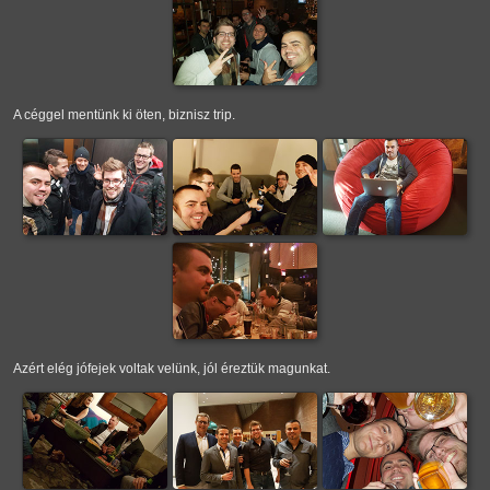
A céggel mentünk ki öten, biznisz trip.
Azért elég jófejek voltak velünk, jól éreztük magunkat.