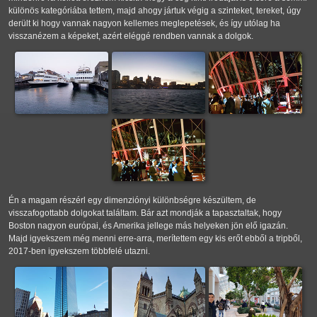
különös kategóriába tettem, majd ahogy jártuk végig a szinteket, tereket, úgy
derült ki hogy vannak nagyon kellemes meglepetések, és így utólag ha
visszanézem a képeket, azért eléggé rendben vannak a dolgok.
Én a magam részérl egy dimenziónyi különbségre készültem, de
visszafogottabb dolgokat találtam. Bár azt mondják a tapasztaltak, hogy
Boston nagyon európai, és Amerika jellege más helyeken jön elő igazán.
Majd igyekszem még menni erre-arra, merítettem egy kis erőt ebből a tripből,
2017-ben igyekszem többfelé utazni.