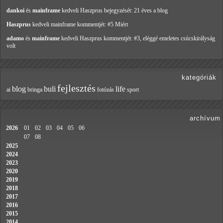
dankoi
és
mainframe
kedveli Haszprus
bejegyzését: 21 éves a blog
Haszprus
kedveli mainframe
kommentjét: #5 Miért
adamo
és
mainframe
kedveli Haszprus
kommentjét: #3, eléggé emeletes csúcskirályság
volt
kategóriák
fejlesztés
blog
buli
life
ai
bringa
fotózás
sport
archívum
2026
01
02
03
04
05
06
07
08
2025
2024
2023
2020
2019
2018
2017
2016
2015
2014