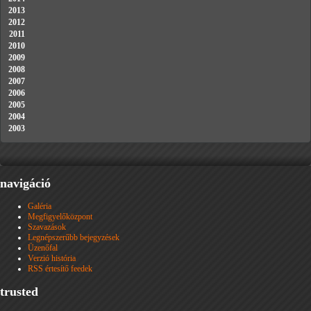
2013
2012
2011
2010
2009
2008
2007
2006
2005
2004
2003
navigáció
Galéria
Megfigyelőközpont
Szavazások
Legnépszerűbb bejegyzések
Üzenőfal
Verzió história
RSS értesítő feedek
trusted