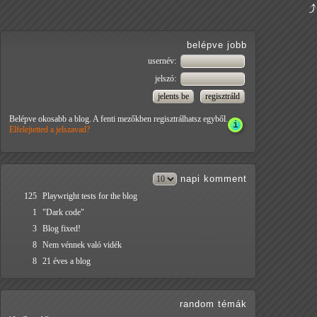
belépve jobb
usernév:
jelszó:
Belépve okosabb a blog. A fenti mezőkben regisztrálhatsz egyből.
Elfelejtetted a jelszavad?
napi
komment
125
Playwright tests for the blog
1
"Dark code"
3
Blog fixed!
8
Nem vénnek való vidék
8
21 éves a blog
random témák