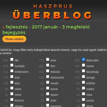
HASZPRUS
HASZPRUS
ÜBERBLOG
ÜBERBLOG
fejlesztés - 2017 január - 3 megfelelő
bejegyzés
Mutass mindent
Jelöld be, hogy főbb mely kategóriákat akarod olvasni, vagy ha csak egyet: kattints
a nevére.
940
life
772
bme
691
fejlesztés
538
barátok
465
film
436
hwsw
414
történelem
403
fotózás
305
fáradtság
218
buli
160
élelmezés
153
bringa
148
túra
96
howto
90
külföld
90
zene
68
kondi
68
mátrix
52
meló
51
epam
34
mba
32
biznisz
26
todo
24
úszás
21
labvez
20
sanoma
16
álom