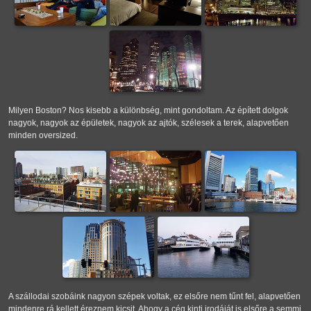
Milyen Boston? Nos kisebb a különbség, mint gondoltam. Az épített dolgok
nagyok, nagyok az épületek, nagyok az ajtók, szélesek a terek, alapvetően
minden oversized.
A szállodai szobáink nagyon szépek voltak, ez elsőre nem tűnt fel, alapvetően
mindenre rá kellett éreznem kicsit. Ahogy a cég kinti irodáját is elsőre a semmi