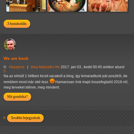
3 hozzászólás
We are back
©
Haszprus
|
blog
fejlesztés
life
2017. jan 03., kedd 00:45 amikor alszol
0
Na az elmúlt 1 hétben kicsit vacakolt a blog, így lemaradtunk pár posztról, de
remélem most már oké lesz.
Hamarosan írok majd összefoglalót 2016-ról,
meg terveket idénre, meg mindent.
Mit gondolsz?
További bejegyzések