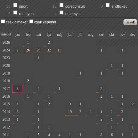
13
sport
12
coreconsult
9
endticket
5
realeyes
4
emarsys
csak címeket
csak képeket
mindet
jan
feb
már
ápr
máj
jún
júl
aug
sze
okt
nov
dec
2026
-
1
-
2
-
-
-
-
2024
2
26
26
32
15
-
-
-
1
-
1
-
2023
-
-
1
-
-
-
-
-
-
-
-
-
2020
-
-
-
-
-
-
-
-
-
1
1
-
2019
-
-
-
-
-
-
1
-
1
-
1
-
2018
-
2
-
-
-
-
-
-
-
-
-
-
2017
3
-
2
-
1
-
-
-
2
-
-
-
2016
-
1
-
1
-
-
-
-
2
1
1
-
2015
1
-
1
2
-
3
1
-
-
-
1
2
2014
8
-
1
-
-
19
3
1
1
1
3
-
2013
1
-
1
-
-
-
-
-
2
1
1
-
2012
-
-
1
1
-
-
-
-
-
1
-
1
2011
-
1
5
4
4
1
1
-
8
6
1
1