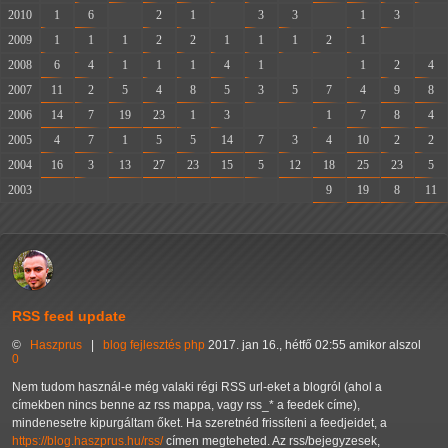
2010
1
6
-
2
1
-
3
3
-
1
3
-
2009
1
1
1
2
2
1
1
1
2
1
-
-
2008
6
4
1
1
1
4
1
-
-
1
2
4
2007
11
2
5
4
8
5
3
5
7
4
9
8
2006
14
7
19
23
1
3
-
-
1
7
8
4
2005
4
7
1
5
5
14
7
3
4
10
2
2
2004
16
3
13
27
23
15
5
12
18
25
23
5
2003
-
-
-
-
-
-
-
-
9
19
8
11
RSS feed update
©
Haszprus
|
blog
fejlesztés
php
2017. jan 16., hétfő 02:55 amikor alszol
0
Nem tudom használ-e még valaki régi RSS url-eket a blogról (ahol a
címekben nincs benne az rss mappa, vagy rss_* a feedek címe),
mindenesetre kipurgáltam őket. Ha szeretnéd frissíteni a feedjeidet, a
https://blog.haszprus.hu/rss/
címen megteheted. Az rss/bejegyzesek,