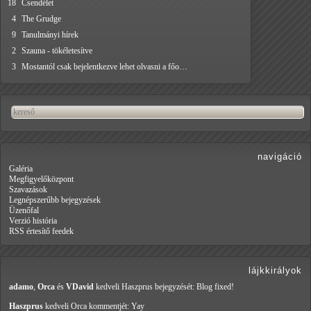
18
Csendélet
4
The Grudge
9
Tanulmányi hírek
2
Szauna - tökéletesítve
3
Mostantól csak bejelentkezve lehet olvasni a főo…
navigáció
Galéria
Megfigyelőközpont
Szavazások
Legnépszerűbb bejegyzések
Üzenőfal
Verzió história
RSS értesítő feedek
lájkkirályok
adamo
,
Orca
és
VDavid
kedveli Haszprus
bejegyzését: Blog fixed!
Haszprus
kedveli Orca
kommentjét: Yay