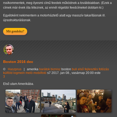
rss/kommentek, meg ilyesmi című feedek működnek a továbbiakban. (Ezek a
címek már évek óta léteznek, az ennél régebbi feedcímeket dobtam ki.)
Egyébként nekimentem a motorháztető alatt egy masszív takarításnak ill.
újrastrukturálásnak.
Mit gondolsz?
Boston 2016 dec
©
Haszprus
|
amerika
barátok
biznisz
boston
buli
első
fejlesztés
fotózás
külföld
logmein
meló
mobilfotó
s7
2017. jan 08., vasárnap 20:00 este
3
Első utam Amerikába.