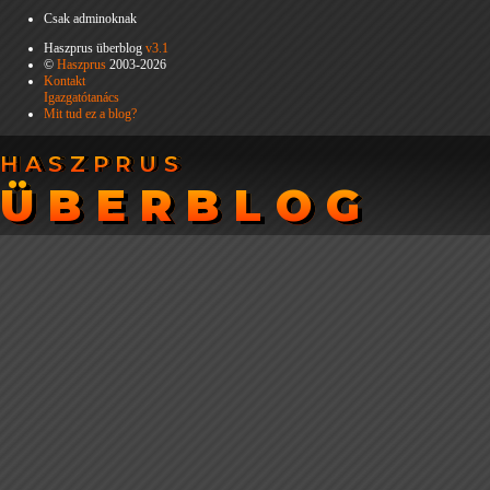
Csak adminoknak
Haszprus überblog
v3.1
©
Haszprus
2003-2026
Kontakt
Igazgatótanács
Mit tud ez a blog?
HASZPRUS
HASZPRUS
ÜBERBLOG
ÜBERBLOG