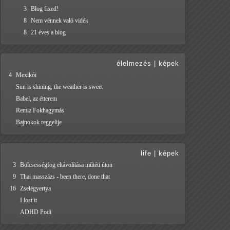
3
Blog fixed!
8
Nem vénnek való vidék
8
21 éves a blog
élelmezés
|
képek
4
Mexikói
Sun is shining, the weather is sweet
Babel, az étterem
Remiz Fokhagymás
Bajnokok reggelije
life
|
képek
3
Bölcsességfog eltávolítása műtéti úton
9
Thai masszázs - been there, done that
16
Zselégyertya
I lost it
ADHD Podi