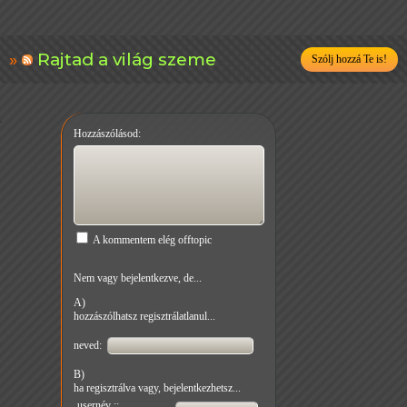
Rajtad a világ szeme
Szólj hozzá Te is!
Hozzászólásod:
A kommentem elég offtopic
Nem vagy bejelentkezve, de...
A)
hozzászólhatsz regisztrálatlanul...
neved:
B)
ha regisztrálva vagy, bejelentkezhetsz...
usernév ::