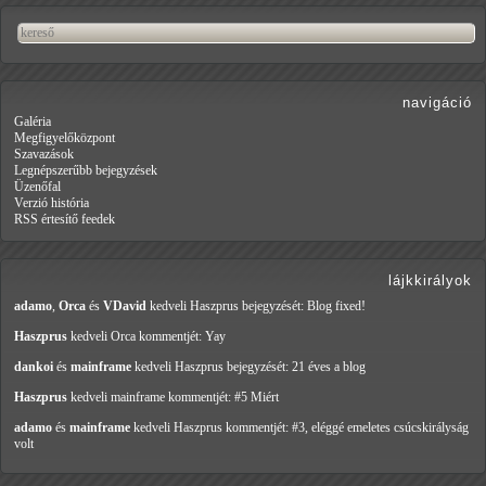
navigáció
Galéria
Megfigyelőközpont
Szavazások
Legnépszerűbb bejegyzések
Üzenőfal
Verzió história
RSS értesítő feedek
lájkkirályok
adamo
,
Orca
és
VDavid
kedveli Haszprus
bejegyzését: Blog fixed!
Haszprus
kedveli Orca
kommentjét: Yay
dankoi
és
mainframe
kedveli Haszprus
bejegyzését: 21 éves a blog
Haszprus
kedveli mainframe
kommentjét: #5 Miért
adamo
és
mainframe
kedveli Haszprus
kommentjét: #3, eléggé emeletes csúcskirályság
volt