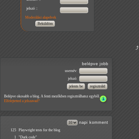
jelszó ::
Moderálási alapelvek
belépve jobb
usernév:
jelszó:
Belépve okosabb a blog. A fenti mezőkben regisztrálhatsz egyből.
Elfelejtetted a jelszavad?
napi
komment
125
Playwright tests for the blog
1
"Dark code"