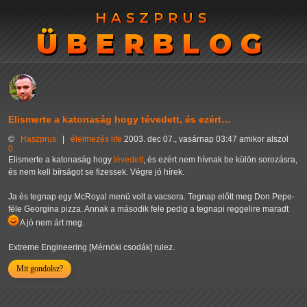
HASZPRUS
HASZPRUS
ÜBERBLOG
ÜBERBLOG
Elismerte a katonaság hogy tévedett, és ezért…
©
Haszprus
|
élelmezés
life
2003. dec 07., vasárnap 03:47 amikor alszol
0
Elismerte a katonaság hogy
tévedett
, és ezért nem hívnak be külön sorozásra,
és nem kell bírságot se fizessek. Végre jó hírek.
Ja és tegnap egy McRoyal menü volt a vacsora. Tegnap előtt meg Don Pepe-
féle Georgina pizza. Annak a második fele pedig a tegnapi reggelire maradt
A jó nem árt meg.
Extreme Engineering [Mérnöki csodák] rulez.
Mit gondolsz?