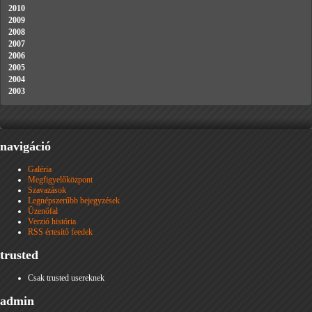
2010
2009
2008
2007
2006
2005
2004
2003
navigáció
Galéria
Megfigyelőközpont
Szavazások
Legnépszerűbb bejegyzések
Üzenőfal
Verzió história
RSS értesítő feedek
trusted
Csak trusted usereknek
admin