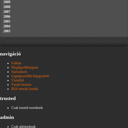
2009
2008
2007
2006
2005
2004
2003
navigáció
Galéria
Megfigyelőközpont
Szavazások
Legnépszerűbb bejegyzések
Üzenőfal
Verzió história
RSS értesítő feedek
trusted
Csak trusted usereknek
admin
Csak adminoknak