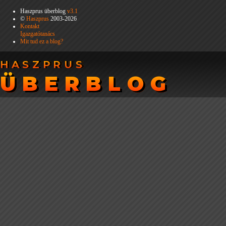
Haszprus überblog
v3.1
©
Haszprus
2003-2026
Kontakt
Igazgatótanács
Mit tud ez a blog?
HASZPRUS
HASZPRUS
ÜBERBLOG
ÜBERBLOG