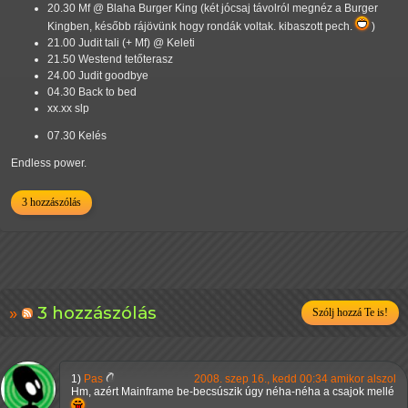
20.30 Mf @ Blaha Burger King (két jócsaj távolról megnéz a Burger
Kingben, később rájövünk hogy rondák voltak. kibaszott pech.
)
21.00 Judit tali (+ Mf) @ Keleti
21.50 Westend tetőterasz
24.00 Judit goodbye
04.30 Back to bed
xx.xx slp
07.30 Kelés
Endless power.
3 hozzászólás
3 hozzászólás
Szólj hozzá Te is!
1)
Pas
2008. szep 16., kedd 00:34 amikor alszol
Hm, azért Mainframe be-becsúszik úgy néha-néha a csajok mellé