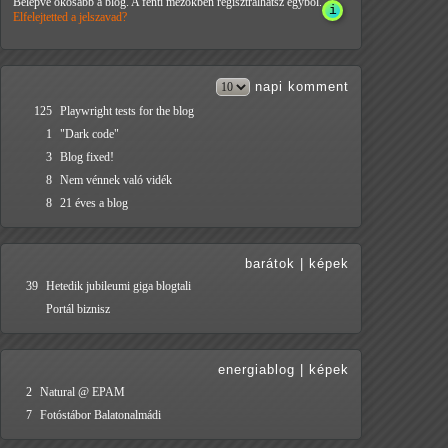
Belépve okosabb a blog. A fenti mezőkben regisztrálhatsz egyből.
Elfelejtetted a jelszavad?
napi
komment
125
Playwright tests for the blog
1
"Dark code"
3
Blog fixed!
8
Nem vénnek való vidék
8
21 éves a blog
barátok
|
képek
39
Hetedik jubileumi giga blogtali
Portál biznisz
energiablog
|
képek
2
Natural @ EPAM
7
Fotóstábor Balatonalmádi