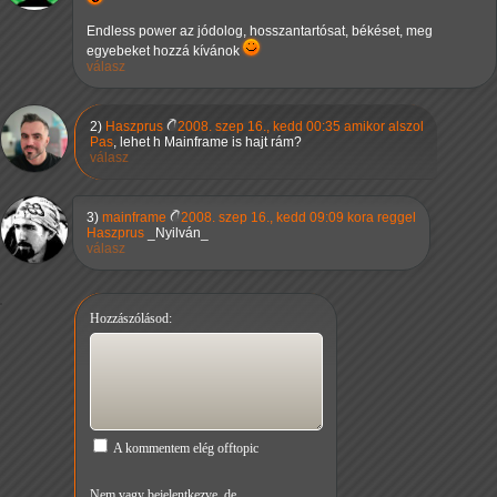
Endless power az jódolog, hosszantartósat, békéset, meg
egyebeket hozzá kívánok
válasz
2)
Haszprus
2008. szep 16., kedd 00:35 amikor alszol
Pas
, lehet h Mainframe is hajt rám?
válasz
3)
mainframe
2008. szep 16., kedd 09:09 kora reggel
Haszprus
_Nyilván_
válasz
Hozzászólásod:
A kommentem elég offtopic
Nem vagy bejelentkezve, de...