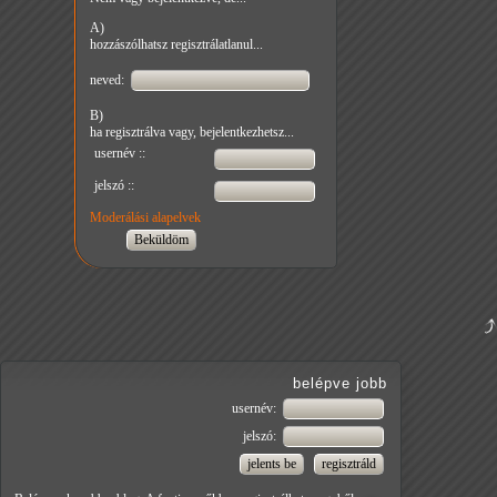
A)
hozzászólhatsz regisztrálatlanul...
neved:
B)
ha regisztrálva vagy, bejelentkezhetsz...
usernév ::
jelszó ::
Moderálási alapelvek
belépve jobb
usernév:
jelszó: