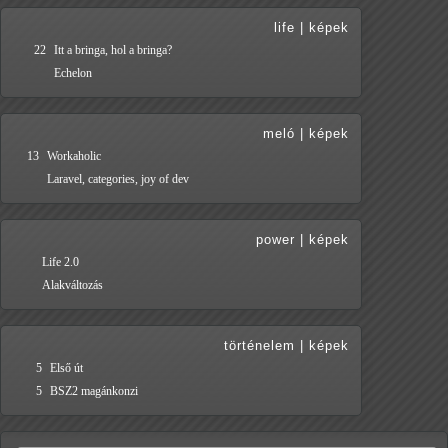
life
|
képek
22
Itt a bringa, hol a bringa?
Echelon
meló
|
képek
13
Workaholic
Laravel, categories, joy of dev
power
|
képek
Life 2.0
Alakváltozás
történelem
|
képek
5
Első út
5
BSZ2 magánkonzi