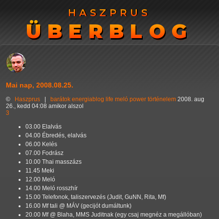
HASZPRUS
HASZPRUS
ÜBERBLOG
ÜBERBLOG
Mai nap, 2008.08.25.
©
Haszprus
|
barátok
energiablog
life
meló
power
történelem
2008. aug
26., kedd 04:08 amikor alszol
3
03.00 Elalvás
04.00 Ébredés, elalvás
06.00 Kelés
07.00 Fodrász
10.00 Thai masszázs
11.45 Meki
12.00 Meló
14.00 Meló rosszhír
15.00 Telefonok, taliszervezés (Judit, GuNN, Rita, Mf)
16.00 Mf tali @ MÁV (gecijót dumáltunk)
20.00 Mf @ Blaha, MMS Juditnak (egy csaj megnéz a megállóban)