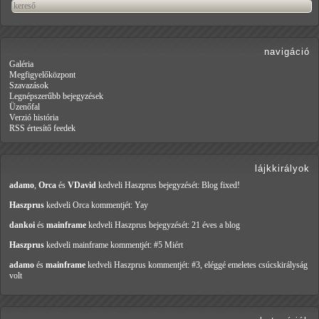
navigáció
Galéria
Megfigyelőközpont
Szavazások
Legnépszerűbb bejegyzések
Üzenőfal
Verzió história
RSS értesítő feedek
lájkkirályok
adamo
,
Orca
és
VDavid
kedveli Haszprus
bejegyzését: Blog fixed!
Haszprus
kedveli Orca
kommentjét: Yay
dankoi
és
mainframe
kedveli Haszprus
bejegyzését: 21 éves a blog
Haszprus
kedveli mainframe
kommentjét: #5 Miért
adamo
és
mainframe
kedveli Haszprus
kommentjét: #3, eléggé emeletes csúcskirályság
volt