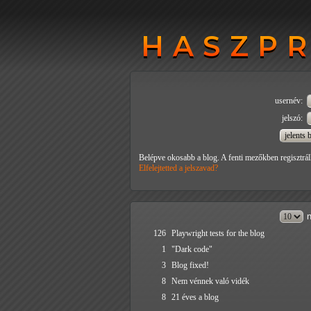
HASZP
HASZP
usernév:
jelszó:
Belépve okosabb a blog. A fenti mezőkben regisztrál
Elfelejtetted a jelszavad?
n
126
Playwright tests for the blog
1
"Dark code"
3
Blog fixed!
8
Nem vénnek való vidék
8
21 éves a blog