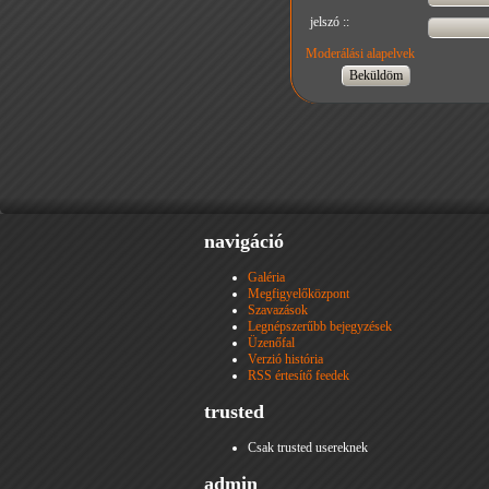
jelszó ::
Moderálási alapelvek
navigáció
Galéria
Megfigyelőközpont
Szavazások
Legnépszerűbb bejegyzések
Üzenőfal
Verzió história
RSS értesítő feedek
trusted
Csak trusted usereknek
admin