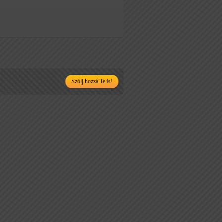
Szólj hozzá Te is!