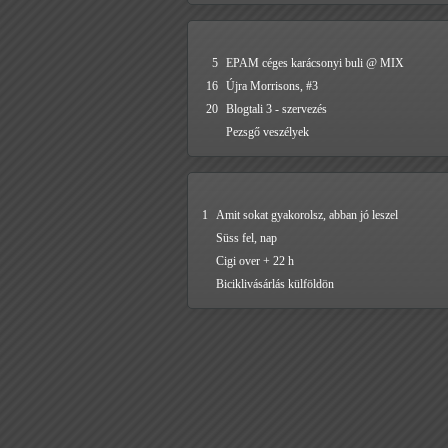
5
EPAM céges karácsonyi buli @ MIX
16
Újra Morrisons, #3
20
Blogtali 3 - szervezés
Pezsgő veszélyek
1
Amit sokat gyakorolsz, abban jó leszel
Süss fel, nap
Cigi over + 22 h
Biciklivásárlás külföldön