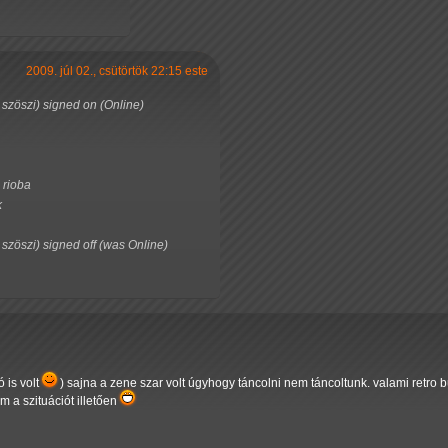
2009. júl 02., csütörtök 22:15 este
o szöszi) signed on (Online)
 rioba
k
o szöszi) signed off (was Online)
 is volt
) sajna a zene szar volt úgyhogy táncolni nem táncoltunk. valami retro buli
m a szituációt illetően