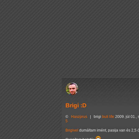
Brigi :D
©
Haszprus
|
brigi
buli
life
2009. júl 01.,
5
Brigivel
dumáltam imént, pasija van és 2,5 ó