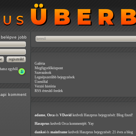
ÜBER
ÜBER
RUS
RUS
belépve jobb
Galéria
Megfigyelőközpont
hatsz egyből.
Szavazások
Legnépszerűbb bejegyzések
Üzenőfal
Verzió história
RSS értesítő feedek
api
komment
adamo
,
Orca
és
VDavid
kedveli Haszprus
bejegyzését: Blog fixed!
Haszprus
kedveli Orca
kommentjét: Yay
dankoi
és
mainframe
kedveli Haszprus
bejegyzését: 21 éves a blog