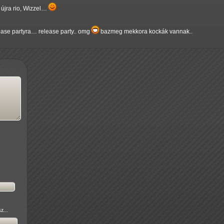
 újra rio, Wizzel…
elease partyra… release party.. omg
bazmeg mekkora kockák vannak..
z...