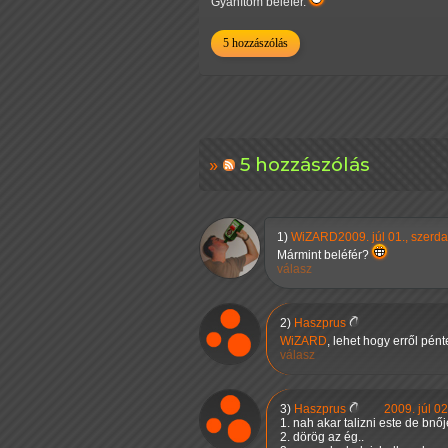
Gyanítom belefér.
5 hozzászólás
5 hozzászólás
1)
WiZARD
2009. júl 01., szerd
Mármint beléfér?
válasz
2)
Haszprus
WiZARD
, lehet hogy erről pé
válasz
3)
Haszprus
2009. júl 02
1. nah akar talizni este de bnő
2. dörög az ég..