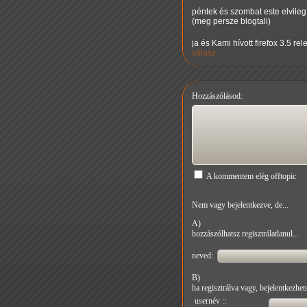
péntek és szombat este elvileg
(meg persze blogtali)
ja és Kami hívott firefox 3.5 r
válasz
Hozzászólásod:
A kommentem elég offtopic
Nem vagy bejelentkezve, de...
A)
hozzászólhatsz regisztrálatlanul...
neved:
B)
ha regisztrálva vagy, bejelentkezhets
usernév ::