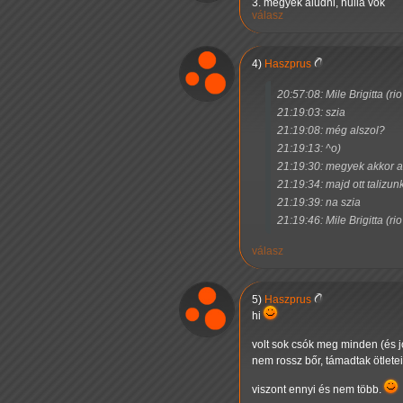
3. megyek aludni, hulla vok
válasz
4)
Haszprus
20:57:08: Mile Brigitta (ri
21:19:03: szia
21:19:08: még alszol?
21:19:13: ^o)
21:19:30: megyek akkor a
21:19:34: majd ott talizun
21:19:39: na szia
21:19:46: Mile Brigitta (ri
válasz
5)
Haszprus
hi
volt sok csók meg minden (és jó
nem rossz bőr, támadtak ötletei
viszont ennyi és nem több.