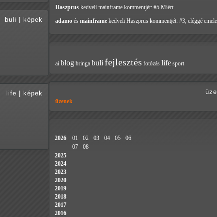
Haszprus
kedveli mainframe
kommentjét: #5 Miért
buli
|
képek
adamo
és
mainframe
kedveli Haszprus
kommentjét: #3, eléggé emele
fejlesztés
blog
buli
life
ai
bringa
fotózás
sport
üze
life
|
képek
üzenek
2026
01
02
03
04
05
06
07
08
2025
2024
2023
2020
2019
2018
2017
2016