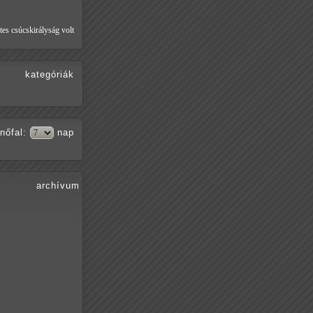
tes csúcskirályság volt
kategóriák
nőfal
:
nap
archívum