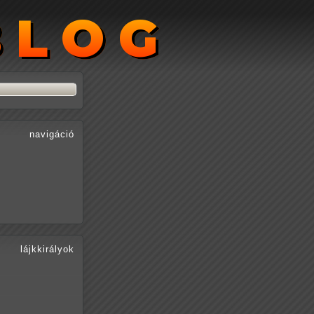
BLOG
BLOG
navigáció
lájkkirályok