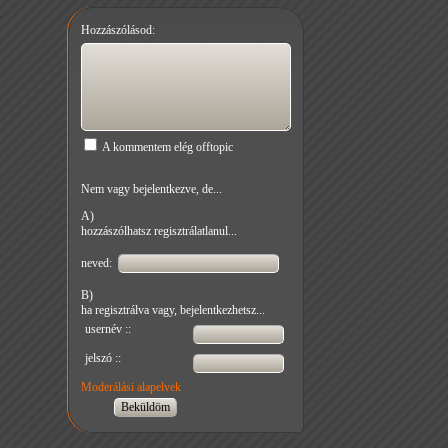
Hozzászólásod:
A kommentem elég offtopic
Nem vagy bejelentkezve, de...
A)
hozzászólhatsz regisztrálatlanul...
neved:
B)
ha regisztrálva vagy, bejelentkezhetsz...
usernév ::
jelszó ::
Moderálási alapelvek