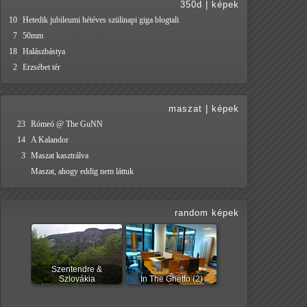
350d
|
képek
10
Hetedik jubileumi hétéves szülinapi giga blogtali
7
50mm
18
Halászbástya
2
Erzsébet tér
maszat
|
képek
23
Rómeó @ The GuNN
14
A Kalandor
3
Maszat kasztrálva
Maszat, ahogy eddig nem láttuk
random képek
Szentendre &
Szlovákia
In The Ghetto (2)