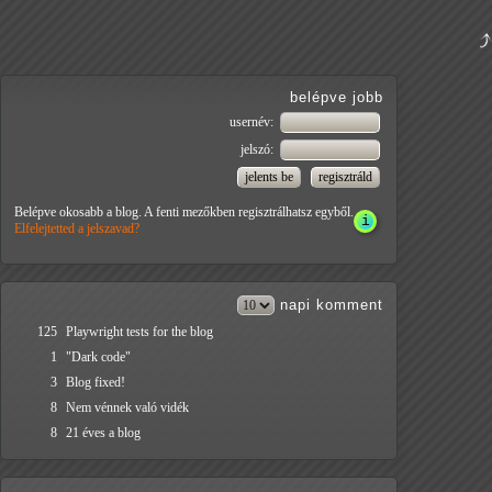
belépve jobb
usernév:
jelszó:
Belépve okosabb a blog. A fenti mezőkben regisztrálhatsz egyből.
Elfelejtetted a jelszavad?
napi
komment
125
Playwright tests for the blog
1
"Dark code"
3
Blog fixed!
8
Nem vénnek való vidék
8
21 éves a blog