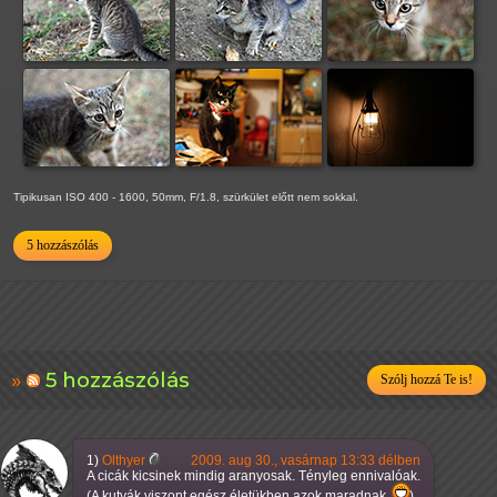
Tipikusan ISO 400 - 1600, 50mm, F/1.8, szürkület előtt nem sokkal.
5 hozzászólás
5 hozzászólás
Szólj hozzá Te is!
1)
Olthyer
2009. aug 30., vasárnap 13:33 délben
A cicák kicsinek mindig aranyosak. Tényleg ennivalóak.
(A kutyák viszont egész életükben azok maradnak.
)