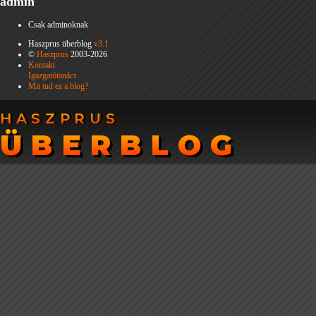
admin
Csak adminoknak
Haszprus überblog
v3.1
©
Haszprus
2003-2026
Kontakt
Igazgatótanács
Mit tud ez a blog?
HASZPRUS
HASZPRUS
ÜBERBLOG
ÜBERBLOG