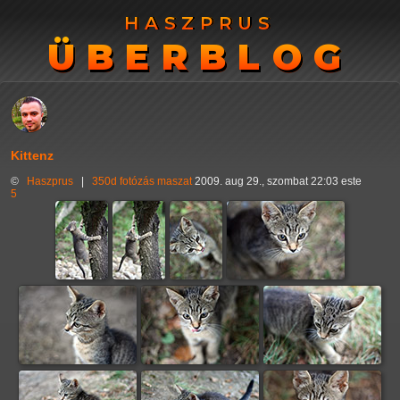
HASZPRUS
HASZPRUS
ÜBERBLOG
ÜBERBLOG
Kittenz
©
Haszprus
|
350d
fotózás
maszat
2009. aug 29., szombat 22:03 este
5