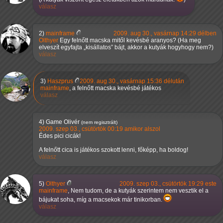
válasz
2)
mainframe
2009. aug 30., vasárnap 14:29 délben
Olthyer
Egy felnőtt macska mitől kevésbé aranyos? (Ha meg
elveszít egyfajta
kisállatos
bájt, akkor a kutyák hogyhogy nem?)
válasz
3)
Haszprus
2009. aug 30., vasárnap 15:36 délután
mainframe
, a felnőtt macska kevésbé játékos
válasz
4)
Game Olivér
(nem regisztrált)
2009. szep 03., csütörtök 00:19 amikor alszol
Édes pici cicák!
A felnőtt cica is játékos szokott lenni, főképp, ha boldog!
válasz
5)
Olthyer
2009. szep 03., csütörtök 19:29 este
mainframe
, Nem tudom, de a kutyák szerintem nem vesztik el a
bájukat soha, míg a macsekok már tinikorban.
válasz