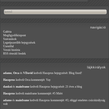
navigáció
Galéria
Megfigyelőközpont
Szavazások
Legnépszerűbb bejegyzések
Üzenőfal
Verzió história
RSS értesítő feedek
lájkkirályok
adamo
,
Orca
és
VDavid
kedveli Haszprus
bejegyzését: Blog fixed!
Haszprus
kedveli Orca
kommentjét: Yay
dankoi
és
mainframe
kedveli Haszprus
bejegyzését: 21 éves a blog
Haszprus
kedveli mainframe
kommentjét: #5 Miért
adamo
és
mainframe
kedveli Haszprus
kommentjét: #3, eléggé emeletes csúcskirályság
volt