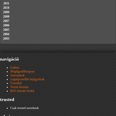
2011
2010
2009
2008
2007
2006
2005
2004
2003
navigáció
Galéria
Megfigyelőközpont
Szavazások
Legnépszerűbb bejegyzések
Üzenőfal
Verzió história
RSS értesítő feedek
trusted
Csak trusted usereknek